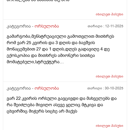
იხილეთ
პასუხი
კატეგორია -
ორსულობა
თარიღი :
12-11-2025
გამარჯობა,მენსტრუაციული გამოთვლით მითხრეს
რომ ვარ 25 კვირის და 3 დღის და ბავშვის
მონაცემებით 27 და 1 დღის,დღეს გადავიღე 4 დე
ექოსკოპია და მითხრეს ამიონური სითხეა
მომატებული,სტრუქტურა
არაეთგვაროვანიმღვრიე,მითხრეს რომ შანსი მაქ
ნაადრევი მშობიარობის,მაქვს ამ ბოლოს წელის
იხილეთ
პასუხი
ტკივილი ხშირად,ყრუ ტკივილი თირკმლებისბარეში
და ხაჭოსებრი გამონადენი,ნაცხის ანალიზმა კანდიდა
კატეგორია -
ორსულობა
თარიღი :
30-10-2025
აჩვენა ერთი თვის უკან,როგორ მოვიქცე?
ვარ 22 კვირის ორსული გავცივდი და მახველებს და
რა შეიძლება მივიღო ასევე ყელიც მტკივა და
ცხვირშიც მიჭერს სიცხე არ მაქვს
იხილეთ
პასუხი