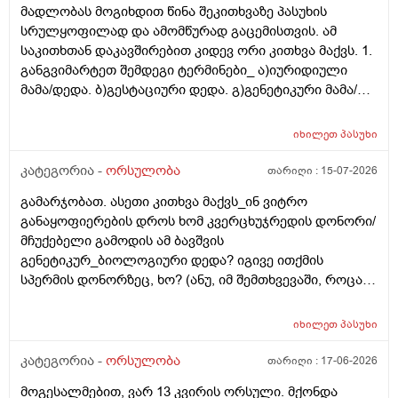
მადლობას მოგიხდით წინა შეკითხვაზე პასუხის
სრულყოფილად და ამომწურად გაცემისთვის. ამ
საკითხთან დაკავშირებით კიდევ ორი კითხვა მაქვს. 1.
განგვიმარტეთ შემდეგი ტერმინები_ ა)იურიდიული
მამა/დედა. ბ)გესტაციური დედა. გ)გენეტიკური მამა/
დედა. გ)ბიოლოგიური მამა/დედა. და
კიდევ_მსოფლიოს მრავალ ქვეყანაში აქტიურად
იხილეთ
პასუხი
მიმდინარეობს კვერცხუჯრედის დონორად ინვიტრო
თუ ხელოვნური განაყოფიერების ცენტრებში მომუშავე
კატეგორია -
ორსულობა
თარიღი :
15-07-2026
მედიცინის მუშაკების გამოყენება/დასაქმება. ეს
გამარჯობათ. ასეთი კითხვა მაქვს_ინ ვიტრო
რამდენად გავრცელებულია საქართველოში?
განაყოფიერების დროს ხომ კვერცხუჯრედის დონორი/
მჩუქებელი გამოდის ამ ბავშვის
გენეტიკურ_ბიოლოგიური დედა? იგივე ითქმის
სპერმის დონორზეც, ხო? (ანუ, იმ შემთხვევაში, როცა
თავისი სპერმით ან კვერცხუჯრედით ვერ ბადებს
წყვილი) და კიდევ_თუ მედიცინა აბორტს ჩასახული
იხილეთ
პასუხი
ბავშვის მკვლელობად აღიარებს, იგივე ითქმის ხო,
როცა ლაბორატორიაში, სინჯარაში
კატეგორია -
ორსულობა
თარიღი :
17-06-2026
განაყოფიერებული ემბრიონის დაბადება აღარ სურთ
მოგესალმებით, ვარ 13 კვირის ორსული. მქონდა
მის მშობლებს?