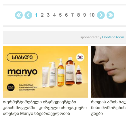
დეტრივიტს ორიათასიანს დღეში ორჯერ დილა
საღამოს 4 თვე,პროგრსტი დილის ორალურად
საღამოს სანთლის სახით საშოში,ნიუვიტი ორი თვე
1
2
3
4
5
6
7
8
9
10
ყიველდღე თითო თითო და დავი ჰა ოცი კვირის
განმავლობაში დღეში ორჯერ,დღეს გააჩერა ეს
დანიშნულება და ახალმა ექიმმა გამოუწერა სისხლის
sponsored by
ContentRoom
გამათხელებელი,პოტრომბინი გაუსინჯა პირველ
რიგში რაც არ გაგვისინჯია ამ ხნის განმავლობაში და
ზღვარზე ქონდა ისე რომ ლაბორანტმა გვითხრა
საყურადღებოა თორემ მერე საპრობლემო
გახდებაო,და ისედაც თვენახევარში ერთხელ
გვნახულობდა ის ძველი ექიმი,ინდომეტაზონის
სანთელი ოცი დღე ძილის წინ,უტროჟესტანი
საღამოს,კურანტილი სისხლის გამათხელებელი,ახლა
აქვს თავის ტკივილები,სხვა ჩვენება არააქვს და ასე
გვგონია დ ვიტამია გამოიწვიაო მარა ვირუსიც
ფერმენტირებული ინგრედიენტები
როდის არის ხალი
ქონდა,ვაგოსტაბილი თავის ტკივილისთვის,თქვენ რას
კანის მოვლაში - კორეული ინოვაციური
მისი მოშორების 
გვირჩევთ?როგორც გვითხარით ონლაინ ისე მიდის
ბრენდი Manyo საქართველოშია
გზები
ყველაფერი და ხალხს შეხება აქვთ პირდაპირ
პროცესთან და ისინი ვერ ხვდებიან.გმადლობთ