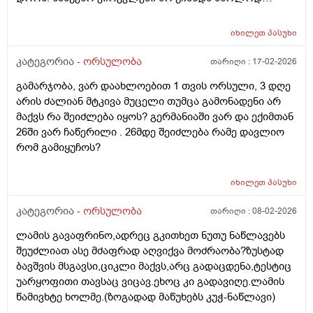
გამოიყენებენ მანამ სხვა ქალის
სიგრძე გამოჩნდა ბიჭის.
გასანაყოფიერებლად, ე.წ "დონორის" სურვილის
მიუხედავად? თუ არ შეწუხდებით, დეტალურად რომ
იხილეთ
პასუხი
ამიხსნათ ამ ყველაფრის იურიდიული მხარე? უღრმესი
კატეგორია -
ორსულობა
თარიღი :
17-02-2026
მადლობა!
გამარჯობა, ვარ დაახლოებით 1 თვის ორსული, 3 დღე
არის ძალიან მტკივა მუცელი თუმცა გამონადენი არ
მაქვს რა შეიძლება იყოს? გერმანიაში ვარ და ექიმთან
26ში ვარ ჩაწერილი . 26მდე შეიძლება რამე დავლიო
რომ გამიყუჩოს?
იხილეთ
პასუხი
კატეგორია -
ორსულობა
თარიღი :
08-02-2026
ლამის გავაფრინო,ადრეც გკითხეთ ნუთუ ნაწლავებს
შეუძლიათ ასე მძაფრად აღვიქვა მოძრაობა?ზუსტად
ბავშვის მსგავსი,ციკლი მაქვს,არც გადაცდენა,ტესტიც
უარყოფითი თავსაც ვიცავ.ეხოც კი გადავიღე.ლამის
წამივხტე ხოლმე.(ზოგადად მაწუხებს კუჭ-ნაწლავი)