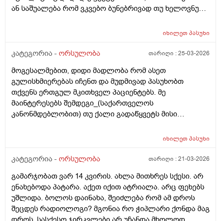
ან საშუალება რომ ვკვებო ბუნებრივად თუ ხელოვნური
კვება დავიწყოთ ? მადლობა წინასწარ !
იხილეთ
პასუხი
კატეგორია -
ორსულობა
თარიღი :
25-03-2026
მოგესალმებით, დიდი მადლობა რომ ასეთ
გულისხმიერებას იჩენთ და მუდმივად პასუხობთ
თქვენს ერთგულ მკითხველ პაციენტებს. მე
მაინტერესებს შემდეგი_(საქართველოს
კანონმდებლობით) თუ ქალი გადაწყვეტს მისი
კვერცხუჯრედის გაყინვას, რამდენი ხნის ვადითაა ეს
(კვერცხუჯრედის კრიოპრეზერვაცია) შესაძლებელი?
იხილეთ
პასუხი
და რამდენია ყოველთვიური გადასახადი? და ყველაზე
მნიშვნელოვანი შეკითხვა_თუ, დავუშვათ, საკუთარ
კატეგორია -
ორსულობა
თარიღი :
21-03-2026
გაყინული კვერცხუჯრედების ნაწილს ქალი
გამარჯობათ ვარ 14 კვირის. ახლა მითხრეს სქესი. არ
გამოიყენებს, გაყინული კიდევ ისევ მორჩება
ენახებოდა პატარა. აქეთ იქით ატრიალა. არც ფეხებს
კლინიკაში, ამ დროს შემდგომ როგორ განვითარდება
უშლიდა. ბოლოს დაინახა, შეიძლება რომ ამ დროს
სცენარი? რა ბედი ეწევა დარჩენილ გაყინულ
შეცდეს რადიოლოგი? მგონია რო ჭიპლარი ქონდა მაგ
კვერცხუჯრედებს?_თუ მათ ვადა გასდით,
დროს. სასქესო ჯირკვლები არ უჩანდა მხოლოდ