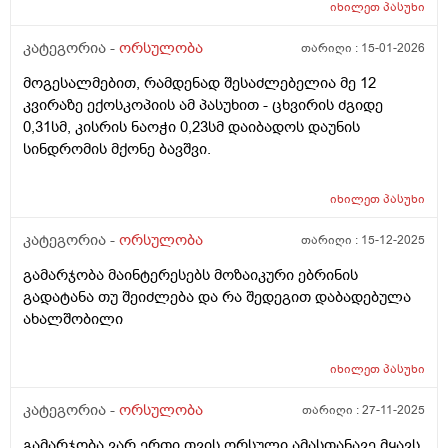
რომ ვწევარ მაშინ მტკივა იგივე ხანგრძლივობიფ
იხილეთ
პასუხი
ოღონდ თითქოს უფრო მეტად, ბუნებრივია? 3 დღეა
რაც ასე ვარ.
კატეგორია -
ორსულობა
თარიღი :
15-01-2026
მოგესალმებით, რამდენად შესაძლებელია მე 12
კვირაზე ექოსკოპიის ამ პასუხით - ცხვირის ძგიდე
0,31სმ, კისრის ნაოჭი 0,23სმ დაიბადოს დაუნის
სინდრომის მქონე ბავშვი.
იხილეთ
პასუხი
კატეგორია -
ორსულობა
თარიღი :
15-12-2025
გამარჯობა მაინტერესებს მოზაიკური ებრინის
გადატანა თუ შეიძლება და რა შედეგით დაბადებულა
ახალშობილი
იხილეთ
პასუხი
კატეგორია -
ორსულობა
თარიღი :
27-11-2025
გამარჯობა ვარ ერთი თვის ორსული ამასთანავე მყავს