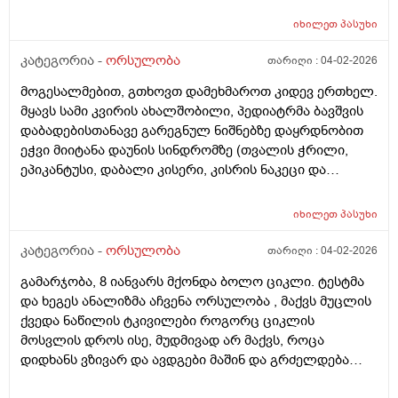
იხილეთ
პასუხი
კატეგორია -
ორსულობა
თარიღი :
04-02-2026
მოგესალმებით, გთხოვთ დამეხმაროთ კიდევ ერთხელ.
მყავს სამი კვირის ახალშობილი, პედიატრმა ბავშვის
დაბადებისთანავე გარეგნულ ნიშნებზე დაყრდნობით
ეჭვი მიიტანა დაუნის სინდრომზე (თვალის ჭრილი,
ეპიკანტუსი, დაბალი კისერი, კისრის ნაკეცი და
დაბალი ტონუსი), კვლევების შედეგად ბავშვს არ
აღმოაჩნდა გულის მანკი, ასევე სმენის პრობლემა და
იხილეთ
პასუხი
შინაგანი ორგანოების სხვა პათოლოგიები. გთხოვთ
მირჩიოთ ჯერ გენეტიკოსის კონსულტაცია მჭირდება
კატეგორია -
ორსულობა
თარიღი :
04-02-2026
თუ კარიოტიპის ანალიზი?
გამარჯობა, 8 იანვარს მქონდა ბოლო ციკლი. ტესტმა
და ხეგეს ანალიზმა აჩვენა ორსულობა , მაქვს მუცლის
ქვედა ნაწილის ტკივილები როგორც ციკლის
მოსვლის დროს ისე, მუდმივად არ მაქვს, როცა
დიდხანს ვზივარ და ავდგები მაშინ და გრძელდება
დაახლოებით 1 2 წუთი და შემდეგ მივლის , ასევე ღამე