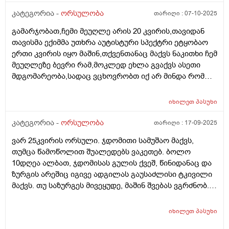
კატეგორია -
ორსულობა
თარიღი :
07-10-2025
გამარჯობათ,ჩემი მეუღლე არის 20 კვირის,თავიდან
თავისმა ექიმმა უთხრა აუტისტური სპექტრი ეტყობაო
ერთი კვირის იყო მაშინ,თქვენთანაც მაქვს ნაკითხი ჩემ
მეუღლეზე ბევრი რამ,მოკლედ ეხლა გვაქვს ასეთი
მდგომარეობა,სადაც ვცხოვრობთ იქ არ მინდა რომ
იმშობიაროს,გვინდა თბილისში,დავუკავშირდით
ექიმს,გაცვლაგგამოცვლის ფურცლი
იხილეთ
პასუხი
გაკეთებულია,ახალ ექიმს რომ უთხრა როგორც
მკურნალობდა ჩემი მეუღლე ძალიან გაკვირვებული
კატეგორია -
ორსულობა
თარიღი :
17-09-2025
დარჩა და ჩვენც ვნერვიულობთ ცოტა არ
ვარ 25კვირის ორსული. ჯდომითი სამუშაო მაქვს,
იყოს,ორსულობა მიდის ძალიან
თუმცა წამოწოლით შუალედებს ვაკეთებ. ბოლო
კარგად,გემახსოვრებით ალბათ მარიხუანას
10დღეა ალბათ, ჯდომისას გულის ქვეშ, წინიდანაც და
მომხმარებელი ვიყავი და გვეშინოდა ბავშვის
ზურგის არეშიც იგივე ადგილას გაუსაძლისი ტკივილი
ჯანმრთელობის მხრივ.თქვენ კი აგვიხსენით რომ
მაქვს. თუ საზურგეს მივეყუდე, მაშინ შვებას ვგრძნობ.
მარიხუანა ხელა უშლის ჩასახვას და არა ჩასახულ
ნაყოფს ხომ არ ავნებს, რა შეიძლება იყოს, რამე
ნაყოფსო,ეს ექიმი კიდევ გვაშინებდა ასე იქნება ისე
ორგანოს აწვება ამ დროს?
იქნევაო,მოკლედ არვიცი ყველას ინდივიდუალური
იხილეთ
პასუხი
მიდგომააქ თუ წესი ერთია ამ საკითხში ასმევდა