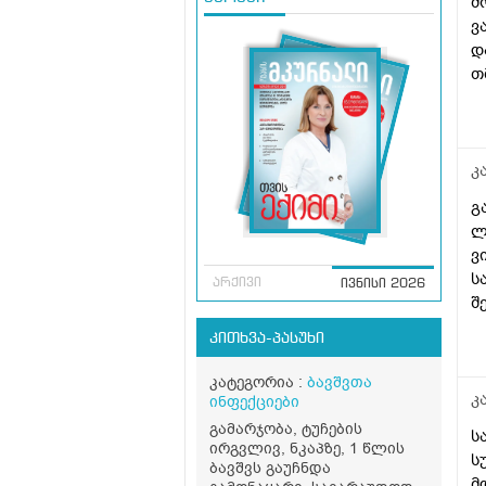
მ
ვ
დ
თ
მ
დ
გ
შ
კ
გ
გ
!
ლ
ვ
ს
არქივი
ივნისი 2026
შ
გ
კითხვა-პასუხი
ე
ზ
კატეგორია :
ბავშვთა
გ
კ
ინფექციები
გამარჯობა, ტუჩების
ს
ირგვლივ, ნკაპზე, 1 წლის
ს
ბავშვს გაუჩნდა
მ