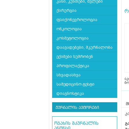
კანი, კუნთები, ძვლები
რ
ქირურგია
ფსიქონევროლოგია
ონკოლოგია
კოსმეტოლოგია
დაავადებები, მკურნალობა
ექიმები ხუმრობენ
პროფილაქტიკა
სხვადასხვა
აკ
ბ
სამედიცინო ტესტი
დიაგნოსტიკა
მ
ჟურნალის ავტორები
კ
გ
ოჯახის მკურნალის
ანონსი