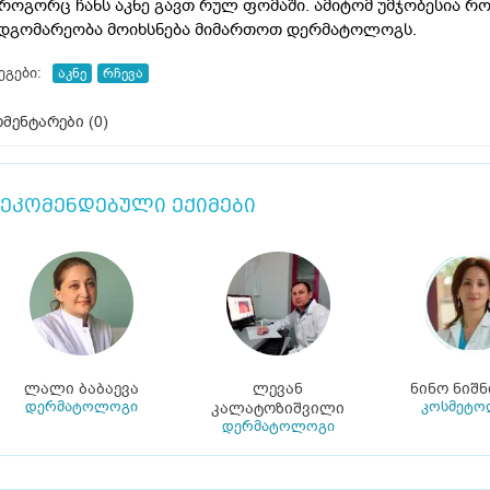
 როგორც ჩანს აკნე გავთ რულ ფომაში. ამიტომ უმჯობესია რ
დგომარეობა მოიხსნება მიმართოთ დერმატოლოგს.
ეგები:
აკნე
რჩევა
მენტარები (
0
)
ეკომენდებული ექიმები
ლალი ბაბაევა
ლევან
ნინო ნიშნ
დერმატოლოგი
კოსმეტო
კალატოზიშვილი
დერმატოლოგი