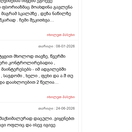
ღვიძებას იწყებს ეგრევე
ათ ფსორიაზმაც მოახდინა გავლენა
 მაგრამ სკალპზე , დეზა ნაწილზე
კარად . ჩემი შეკითხვა
ირება , თუ არის მიზანშეწონილი
მ ამ პროცედურებმა კიდევ უფრო
იხილეთ
პასუხი
ახმა ვარ ერთი სიტყით . მოკლედ
 და არის თუ არა პრაქტიკაში ვინც
თარიღი :
08-07-2026
ლა კიდე უფრო . მადლონა წინასწარ
იტყვით მხოლოდ თავზე, წვერში
ფერი კონტროლირებადია ,
ა მაინტერესებს - იმ ადგილებში
, საჯდომი , ხელი , ფეხი და ა.შ თუ
 და დაახლოებით 2 წელია
ს ვარ . ვიღაცამ მითხრა შესაძლოა
ა . სხვადასხვა ვერსია მესმის ,
იხილეთ
პასუხი
ქით . იქნებ თქვენ მითხრათ ღირს
თარიღი :
24-06-2026
 მაქსიმალურად დაცული..ვიყენებთ
ვი ოფლიც და ისევ იგივე