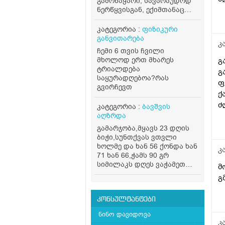
გამონაყარი, სავარაუდოდ
ნერწყვისგან, ექიმთანაც
მყავდა მაგრამ ვერ გავუქრე
უკვე ბევრი მაზი ვცადე.
კატეგორია :
ფიზიკური
ძილის დროს თითქოს
განვითარება
კ
უფერულება, მაზზეც აქვს
ჩემი 6 თვის ჩვილი
შედეგი მაგრამ, როგორც კი
მხოლოდ ერთ მხარეს
გ
ნერწყვი მოხვდება ისევ
ტრიალდება
გ
ღიზიანდება, როგორ
საყურადღებოა?რას
შეიძლება გაუქრეს?
ფ
გვირჩევთ
ქ
ძ
კატეგორია :
ბავშვის
აღზრდა
ა
გამარჯობა,მყავს 23 დღის
ბიჭი,სუნთქვას ვთვლი
ხოლმე და ხან 56 ქონდა ხან
კ
71 ხან 66,ჭამს 90 გრ
სიმილაკს დღეს ვაჭამეთ
მ
120 გრ და თითქოს.ვერ
გ
ისვენებდა,დავთვალე და 75
ქონდა,როგორ მოვიქცეთ?
არის 4.500 კგ,კუჭში 24
კონსულტანტები
საათში ერთხელ გადის
ნინო დავიდოვა
თითქმის,მივიღებ ზოგად
კ