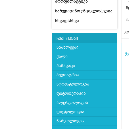
პროფილაქტიკა
-
მ
სამედიცინო ენციკლოპედია
ტ
სხვადასხვა
კო
რუბრიკები
სიახლეები
რ
ქალი
მამაკაცი
პედიატრია
სტომატოლოგია
ფიტოთერაპია
ალერგოლოგია
დიეტოლოგია
ნარკოლოგია