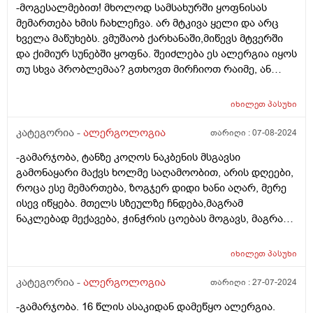
-მოგესალმებით! მხოლოდ სამსახურში ყოფნისას
მემართება ხმის ჩახლეჩვა. არ მტკივა ყელი და არც
ხველა მაწუხებს. ვმუშაობ ქარხანაში,მიწევს მტვერში
და ქიმიურ სუნებში ყოფნა. შეიძლება ეს ალერგია იყოს
თუ სხვა პრობლემაა? გთხოვთ მირჩიოთ რაიმე, ან
რომელ ექიმს მივმართო?
იხილეთ
პასუხი
კატეგორია -
ალერგოლოგია
თარიღი :
07-08-2024
-გამარჯობა, ტანზე კოღოს ნაკბენის მსგავსი
გამონაყარი მაქვს ხოლმე საღამოობით, არის დღეები,
როცა ესე მემართება, ზოგჯერ დიდი ხანი აღარ, მერე
ისევ იწყება. მთელს სზეულზე ჩნდება,მაგრამ
ნაკლებად მექავება, ჭინჭრის ცოებას მოგავს, მაგრამ
შესაძლოა რომ არ იყოს ალერგიული?
იხილეთ
პასუხი
კატეგორია -
ალერგოლოგია
თარიღი :
27-07-2024
-გამარჯობა. 16 წლის ასაკიდან დამეწყო ალერგია.