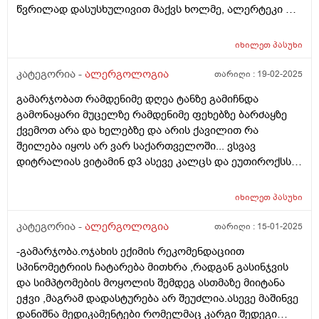
წვრილად დასუსხულივით მაქვს ხოლმე, ალერტეკი თუ
გადამიყვანეს სასწრაფოთი. მას მერე ვსვავ
არ დავლიე ვიგლიჯავ ფხანვისგან კანს. რას
ესლოტინს, ლეტრანს. სახეზე შედარებით უკეთ ვარ.
მირჩრვთ? გადავდო ზამთრისთვის?
მაგრამ ყელში დისკომფორტი, ყელის დასაწყისში
იხილეთ
პასუხი
სპაზმივით, თავის დატრიალებისას იგრძნობა
კატეგორია -
ალერგოლოგია
თარიღი :
19-02-2025
განსაკუთრებით, თითქოს ყელის კუნთები მაქვს
დაჭიმული. ზოგადად თან ნევროზიც მაქვს, და ამის
გამარჯობათ რამდენიმე დღეა ტანზე გამიჩნდა
ფონზე უფრო ცუდად ვგრძნობ თავს. იქნებ მირჩიოთ
გამონაყარი მუცელზე რამდენიმე ფეხებზე ბარძაყზე
რამე, მადლობა წინასწარ
ქვემოთ არა და ხელებზე და არის ქავილით რა
შეილება იყოს არ ვარ საქართველოში... ვსვავ
დიტრალიას ვიტამინ დ3 ასევე კალცს და ეუთიროქსს
25 იანს. ამის გარდა ყოველდღიურად კუჭის
მოქმედების წამალს სენადექსინს შეილება თუარა რომ
იხილეთ
პასუხი
რომელიმე წამლისგან იყოს გამოწვეული იქნებ
მიპასუხოთ. ვიცი რომ ამომწურავი პასუხი ასე ვერ
კატეგორია -
ალერგოლოგია
თარიღი :
15-01-2025
იქნება მაგრამ მანამ მოვახერხებ ექიმთან მისვლას
-გამარჯობა.ოჯახის ექიმის რეკომენდაციით
ვნერვიულობ
სპინომეტრიის ჩატარება მითხრა ,რადგან გასინჯვის
და სიმპტომების მოყოლის შემდეგ ასთმაზე მიიტანა
ეჭვი ,მაგრამ დადასტურება არ შეუძლია.ასევე მაშინვე
დანიშნა მედიკამენტები რომელმაც კარგი შედეგი