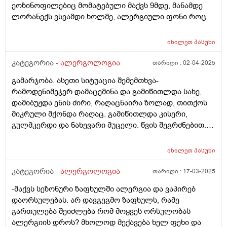
ეოზინოფილებიც მომატებული მაქვს 9მდე, მანამდე
ლორანექს ვსვამდი ხოლმე, ალერგიული ფონი როცა
მქონდა. ეხა რა შეიძლება რომ მივიღო? ან თქვენ რას
მირჩევთ?
იხილეთ
პასუხი
კატეგორია -
ალერგოლოგია
თარიღი :
02-04-2025
გამარჯობა. ასეთი სიტუაცია შემემთხვა-
რამოდენიმეჯერ დამაცემინა და გამიწითლდა სახე,
დამიბუჟდა ენის ძირი, რაღაცნაირა ზოლად, თითქოს
მიკრული მქონდა რაღაც. გამიწითლდა კისერი,
გულმკერდი და ნახევარი მუცელი. წვის შეგრძნებით.
ასევე, ფეხებშორის წვა. ასევე, ყურებში შუილი და
თავში მაწვებოდა. გადამიყვანეს სასწრაფოთი,
იხილეთ
პასუხი
სტანდარტულად დექსა, გადასხმა. გამომიშვეს
დანიშნულებით-სუპრასტინი, ესლოტინი, დექსა. მეორე
კატეგორია -
ალერგოლოგია
თარიღი :
17-03-2025
დღეს სახსრების ტკივილი და 37მ სიცხე მომცა.
-მაქვს სეზონური ზაფხულში ალერგია და ვაპირებ
შემდეგი ორი დღე ნიქსარი დავლიე. სიწითლე სახეზე,
დაორსულებას. არ დავგეგმო ზაფხულს, რამე
და 37მდე ტემპერატურა მქონდა. შემდეგ ამტკივდა და
გართულება შეიძლება რომ მოყვეს ორსულობას
შემისივდა ყელი, ხორხის მიდამოში, კისრის
ალერგიის დროს? მხოლოდ მექავება ხელ ფეხი და
დასაწყისში. შემისივდა ენა, თეთრი ნადებით. ისევ