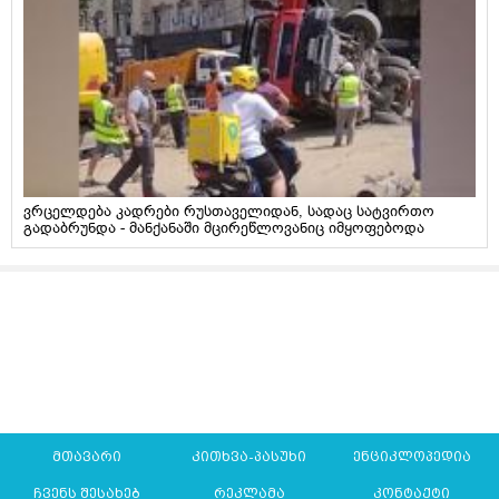
ვრცელდება კადრები რუსთაველიდან, სადაც სატვირთო
გადაბრუნდა - მანქანაში მცირეწლოვანიც იმყოფებოდა
მთავარი
კითხვა-პასუხი
ენციკლოპედია
ჩვენს შესახებ
რეკლამა
კონტაქტი