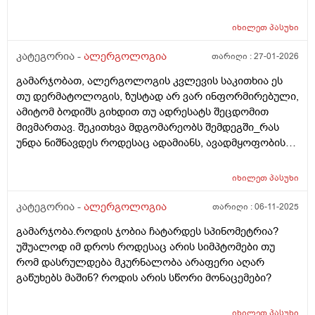
მკურნალობას მინიშნავდა და 1 თვეში მშველოდა
ხოლმე. თუმცა შარშან მასე არ მოხდა. ჩავიტარე
იხილეთ
პასუხი
თუარა მკურნალობის 1 თვიანი კურსი - ეგრევე
შემიბრუნდა და გამიგრძელდა. და საბოლოოდ წლის
კატეგორია -
ალერგოლოგია
თარიღი :
27-01-2026
ბოლოს გამიყუჩდა. როგორ მოვიქცე?
გამარჯობათ, ალერგოლოგის კვლევის საკითხია ეს
თუ დერმატოლოგის, ზუსტად არ ვარ ინფორმირებული,
ამიტომ ბოდიშს გიხდით თუ ადრესატს შეცდომით
მივმართავ. შეკითხვა მდგომარეობს შემდეგში_რას
უნდა ნიშნავდეს როდესაც ადამიანს, ავადმყოფობის
ან ჯანმრთელობის გაუარესების დროს (ვირუსი/
გაციება/კბილის ამოღება) შეენიშნება
იხილეთ
პასუხი
ნასიცხარივით_ჭიპის ირგვლივ, მუცელი და ზურგი?
ანუ, წვრილი მოწითალო ან მუქი ვარდისფერი კანის
კატეგორია -
ალერგოლოგია
თარიღი :
06-11-2025
აჭრელებასავით? ამ დროს შეიძლება დალეული
გამარჯობა.როდის ჯობია ჩატარდეს სპინომეტრია?
ჰქონდეს ანტიბიოტიკი/სიცხის დამკლები ან არა.
უშუალოდ იმ დროს როდესაც არის სიმპტომები თუ
ანტიბიოტიკის დალევას ან არდალევას ხაზს ვუსმევ
რომ დასრულდება მკურნალობა არაფერი აღარ
რადგან ზოგადად, მასზე ალერგიულია პაციენტი
გაწუხებს მაშინ? როდის არის სწორი მონაცემები?
მაგრამ ისიც რომ არ დაელიოს ან არც სიცხის
დამკლები, მაინც შეინიშნება ხოლმე ეს ვირუსული
ტიპის ავადმყოფობისას უფრო. ზოგადი ჯანმრთელობა
იხილეთ
პასუხი