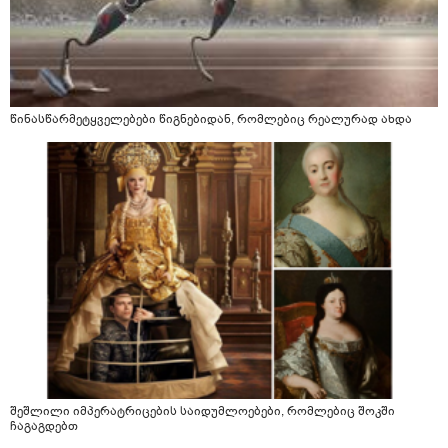
წინასწარმეტყველებები წიგნებიდან, რომლებიც რეალურად ახდა
შეშლილი იმპერატრიცების საიდუმლოებები, რომლებიც შოკში
ჩაგაგდებთ