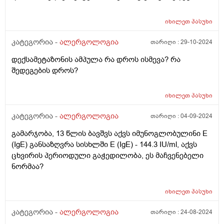
გამოიღო.2 თვის მერე იგივე დაიწყო და მერე ისევ
ალაგდა.ეხლა კარგად ვარ და ამ კონკრეტულ
იხილეთ
პასუხი
პერიოდში სპინომეტრისს ანალიზს აქვს თუ არა აზრი?
თუ უშუალოდ იმ პერიოდში გავიკეთოთ როცა
კატეგორია -
ალერგოლოგია
თარიღი :
29-10-2024
სასუნთქი გზების პრობლემა ხიხინს გავიგებთ? ხომ
დექსამეტაზონის ამპულა რა დროს ისმევა? რა
შეიძლება ეხლა ვერაფერი დასტურდეს ან ეს ანალიზი
შედეგების დროს?
კეთდება რომ გავიგოთ რა იწვევს თუ დადასტურდა?
იხილეთ
პასუხი
კატეგორია -
ალერგოლოგია
თარიღი :
04-09-2024
გამარჯობა, 13 წლის ბავშვს აქვს იმუნოგლობულინი E
(IgE) განსაზღვრა სისხლში E (IgE) - 144.3 IU/ml, აქვს
ცხვირის პერიოდული გაჭედილობა, ეს მაჩვენებელი
ნორმაა?
იხილეთ
პასუხი
კატეგორია -
ალერგოლოგია
თარიღი :
24-08-2024