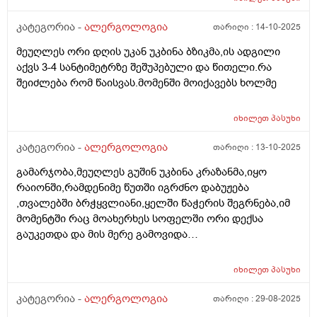
ნორმალურია, სისხლის საერთო, დე ვიტამინის დონე
კატეგორია -
ალერგოლოგია
თარიღი :
14-10-2025
და რკინა, ფარისებრი_წესრიგში.
მეუღლეს ორი დღის უკან უკბინა ბზიკმა,ის ადგილი
აქვს 3-4 სანტიმეტრზე შეშუპებული და წითელი.რა
შეიძლება რომ წაისვას.მომენში მოიქავებს ხოლმე
იხილეთ
პასუხი
კატეგორია -
ალერგოლოგია
თარიღი :
13-10-2025
გამარჯობა,მეუღლეს გუშინ უკბინა კრაზანმა,იყო
რაიონში,რამდენიმე წუთში იგრძნო დაბუჟება
,თვალებში ბრჭყვლიანი,ყელში წაჭერის შეგრნება,იმ
მომენტში რაც მოახერხეს სოფელში ორი დექსა
გაუკეთდა და მის მერე გამოვიდა
მდგომარეობიდან.თავს მის მერე კარგად გრძნობს.24
საათი გავიდა და აღარანაირი სიმპტომი არ
იხილეთ
პასუხი
უგრძვნია.ახლა როგორ მოვიქცეთ,როგორც ჩანს
ალერგიულია,რა რეკომენდაციას მაძლევთ რომ
კატეგორია -
ალერგოლოგია
თარიღი :
29-08-2025
შემდეგში მსგავსი სიტუაცია იქნეს თავიდან