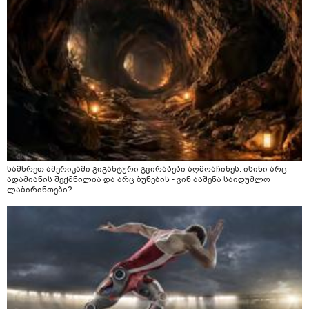
სამხრეთ ამერიკაში გიგანტური გვირაბები აღმოაჩინეს: ისინი არც
ადამიანის შექმნილია და არც ბუნების - ვინ ააშენა საიდუმლო
ლაბირინთები?