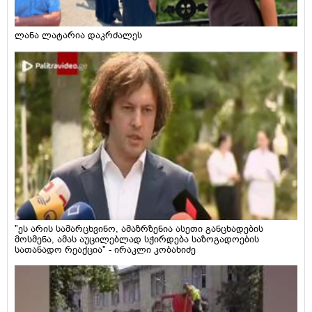
ლანა ლატარია დაკრძალეს
"ეს არის სამარცხვინო, ამაზრზენია ასეთი განცხადების
მოსმენა, ამას აუცილებლად სჭირდება საზოგადოების
სათანადო რეაქცია" - ირაკლი კობახიძე