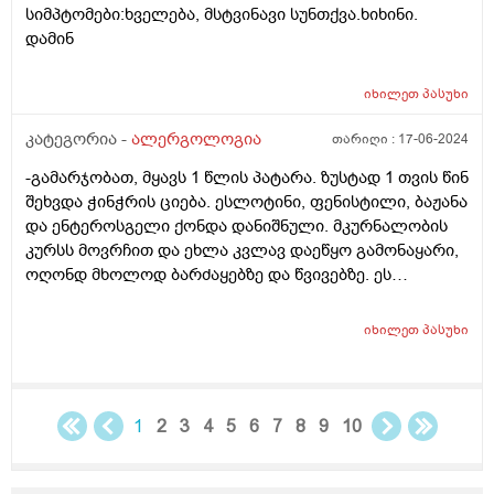
სიმპტომები:ხველება, მსტვინავი სუნთქვა.ხიხინი.
დამინ
იხილეთ
პასუხი
კატეგორია -
ალერგოლოგია
თარიღი :
17-06-2024
-გამარჯობათ, მყავს 1 წლის პატარა. ზუსტად 1 თვის წინ
შეხვდა ჭინჭრის ციება. ესლოტინი, ფენისტილი, ბაჟანა
და ენტეროსგელი ქონდა დანიშნული. მკურნალობის
კურსს მოვრჩით და ეხლა კვლავ დაეწყო გამონაყარი,
ოღონდ მხოლოდ ბარძაყებზე და წვივებზე. ეს
გამონაყარი არ გავს იმას, რაც პირველად ქონდა,
უფრო პატარა წითელი გამონაყარია. საკვენს ვერ
იხილეთ
პასუხი
ვაბრალებ, იმიტომ რომ არაფერი მიმიცია
ალერგიული, მეც დიეტაზე ვარ ბუნებრივი კვების გამო.
ეხლა საღამოობით უჩნდება და დილით აღარ აქვს
ხოლმე გამონაყარი. აღარ ვიცი რა ვქნა, თან
1
2
3
4
5
6
7
8
9
10
შეკრულობა დაეწყო საშინელი. ეგებ მირჩიოთ რა
გავაკეთო, როგორ მოვიქცე?