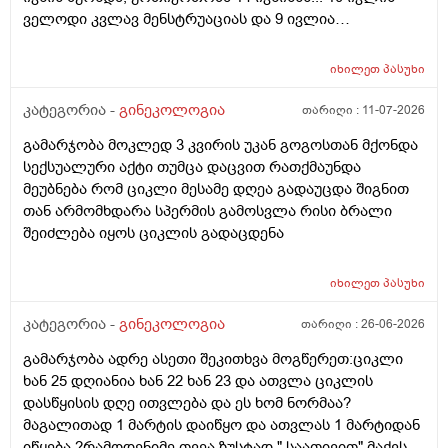
ველოდი კვლავ მენსტრუაციას და 9 ივლია
ურთიერთობა მქონდა ისევ... ჯერ კვლავ არ დამწყებია
მენსტრუაცია 10 დღეა გადამიცდს,,, ორსულობას არ
იხილეთ
პასუხი
აჩვენებს ტესტი... ივნისში რომ დავოესულებოდი უკვე
თვე გავიდა... 9 ივლის რო დავორსულებოდი როგორ
კატეგორია -
გინეკოლოგია
თარიღი :
11-07-2026
ოვულაციია იყო დიდი ხნით ადრე... შეგრძმება მაქ მაქ
გამარჯობა მოკლედ 3 კვირის უკან გოგოსთან მქონდა
ტკივილის ხან არა, შარდვის შემდეგ ტკივილი და
სექსუალური აქტი თუმცა დაცვით რათქმაუნდა
შებერილობის შეგრძმება...ჩემით ორციპოლი და
მეუბნება რომ ციკლი მესამე დღეა გადაუცდა შიგნით
ნოშპაც დავლიეე.... რა უნდა ვქნა
თან არმომხდარა სპერმის გამოსვლა რისი ბრალი
შეიძლება იყოს ციკლის გადაცდენა
იხილეთ
პასუხი
კატეგორია -
გინეკოლოგია
თარიღი :
26-06-2026
გამარჯობა ადრე ასეთი შეკითხვა მოგწერეთ:ციკლი
ხან 25 დღიანია ხან 22 ხან 23 და ათვლა ციკლის
დასწყისის დღე ითვლება და ეს ხომ ნორმაა?
მაგალითად 1 მარტის დაიწყო და ათვლას 1 მარტიდან
იწყება ?რამოდენიმე თვეა ზუსტად " საათივით" მაქვს