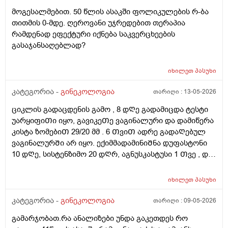
სისხლის მიმოქცევასა და ლიმფოდრენაჟს.
მოგესალმებით. 50 წლის ასაკში ფოლიკულების რ-ბა
მაინტერესებს, მუცლის არეზე დასაშვებია ეს
თითმის 0-მდე. ღეროვანი უჯრედებით თერაპია
პროცედურა?
რამდენად ეფექტური იქნება საკვერცხეების
გასაჯანსაღებლად?
იხილეთ
პასუხი
კატეგორია -
გინეკოლოგია
თარიღი :
13-05-2026
ციკლის გადაცდენის გამო , 8 დᲦე გადამიცდა ტესტი
უარყიფიᲗი იყო, გავიკეᲗე ვაგინალური და დამიწერა
კისტა ზომებიᲗ 29/20 მმ . 6 ᲗვიᲗ ადრე გადაᲦებულ
ვაგინალურᲨი არ იყო. ექიმმადამინიᲨნა დუფასტონი
10 დᲦე, სისტენზიმო 20 დᲦრ, აგნუსკასტუსი 1 Თვე , და
ციკლის მერე გაფამოწმება ეხოზე.
რამდენადსაყურადᲦებოა და Თუ დაეხმარება ეს
იხილეთ
პასუხი
წამლევი გაწოვაᲨი. Თუსხვა ექიმს მივმარᲗო?
კატეგორია -
გინეკოლოგია
თარიღი :
09-05-2026
გამარჯობათ.რა ანალიზები უნდა გაკეთდეს რო