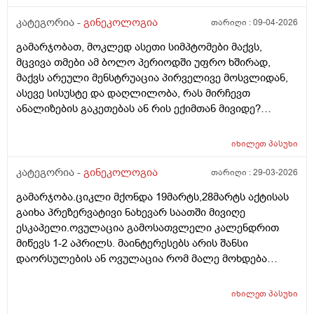
კატეგორია -
გინეკოლოგია
თარიღი :
09-04-2026
გამარჯობათ, მოკლედ ასეთი სიმპტომები მაქვს,
მცვივა თმები ამ ბოლო პერიოდში უფრო ხშირად,
მაქვს არეული მენსტრუაცია პირველივე მოსვლიდან,
ასევე სისუსტე და დაღლილობა, რას მირჩევთ
ანალიზების გაკეთებას ან რის ექიმთან მივიდე?
მადლობა წინასწარ
იხილეთ
პასუხი
კატეგორია -
გინეკოლოგია
თარიღი :
29-03-2026
გამარჯობა.ციკლი მქონდა 19მარტს,28მარტს აქტისას
გაიხა პრეზერვატივი ნახევარ საათში მივიღე
ესკაპელი.ოვულაცია გამოსათვლელი კალენდრით
მიწევს 1-2 აპრილს. მაინტერესებს არის შანსი
დაორსულების ან ოვულაცია რომ მალე მოხდება
ჰქონდა წამლის დალევას აზრი?ამასთან შერეულ
კვებაზე მყავს ბავშვი ხშირდ ვერ ვთავაზობ და იქნებ
იხილეთ
პასუხი
ძუძუთი კვებაც დაეხმაროს არ ჩასახვას.მადლობა.