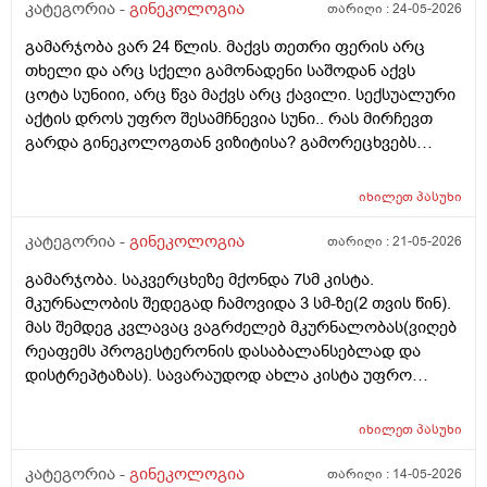
დაავადებებსა და ალცჰაიმერის რისკს უმცირებს და
კატეგორია -
გინეკოლოგია
თარიღი :
24-05-2026
ზოგი სპეციალისტი კი ამტკიცებს რომ ეს ქალში
გამარჯობა ვარ 24 წლის. მაქვს თეთრი ფერის არც
სიმსივნურ პროცესებს უწყობს ხელს (საშვილოსნო,
თხელი და არც სქელი გამონადენი საშოდან აქვს
საკვერცხეები და უპირველესად, მკერდი). თუ
ცოტა სუნიიი, არც წვა მაქვს არც ქავილი. სექსუალური
შეიძლება, მითხრათ_დიდი მადლობა
აქტის დროს უფრო შესამჩნევია სუნი.. რას მირჩევთ
გულისხმიერებისთვის!
გარდა გინეკოლოგთან ვიზიტისა? გამორეცხვებს
სანთლებს რა შეიძლება გავიკეთო? და კიდევ
მაინტერესებს პირიდან ამომდის რაღაცნაირი სუნი
იხილეთ
პასუხი
თითქოს და კუჭიდან ამოდის ეს რისი ბრალი შეიძლება
იყოს?
კატეგორია -
გინეკოლოგია
თარიღი :
21-05-2026
გამარჯობა. საკვერცხეზე მქონდა 7სმ კისტა.
მკურნალობის შედეგად ჩამოვიდა 3 სმ-ზე(2 თვის წინ).
მას შემდეგ კვლავაც ვაგრძელებ მკურნალობას(ვიღებ
რეაფემს პროგესტერონის დასაბალანსებლად და
დისტრეპტაზას). სავარაუდოდ ახლა კისტა უფრო
შემცირებული უნდა იყოს. (2 კვირაში მაქვს ექიმთან
ვიზიტი) მსურს აპარატული მასაჟის - ენდოსფერო
იხილეთ
პასუხი
თერაპიის ჩატარება, რომელიც მთელ სხეულზე
კეთდება და ვიბრაციის მეშვეობით აუმჯობესებს
კატეგორია -
გინეკოლოგია
თარიღი :
14-05-2026