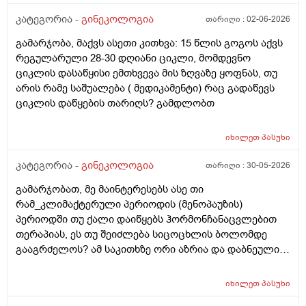
არ მინდა ავირიო) მქონდა 24 რიცხვში,როგორც
ჩვეულებრივ 3-4 დღე,მაგრამ ადრე
კატეგორია -
გინეკოლოგია
თარიღი :
02-06-2026
მომივიდა,ველოდებოდი 1 კვირის ან 10 დღის მერე.
გამარჯობა, მაქვს ასეთი კითხვა: 15 წლის გოგოს აქვს
მალევე ვირუსი შემხვდა,სიცხე,გულისრევის
რეგულარული 28-30 დღიანი ციკლი, მომდევნო
შეგრძნებაც მქონდა. მალევე გავიკეთე
ციკლის დასაწყისი ემთხვევა მის ზღვაზე ყოფნას, თუ
ტესტი,უარყოფითი იყო. ეგ უცნაური შეგრძნება
არის რამე საშუალება ( მედიკამენტი) რაც გადაწევს
რამოდენიმე დღე მქონდა. ახლა მენტრუაციას
ციკლის დაწყების თარიღს? გამდლობთ
ველოდები,მაგრამ არ მომივიდა,შუალედი 28-32 დღე
მაქვს ხოლმე და ახლა გადაცდენაა. (მოგზაურობა
მოქმედებსო,2 კვირის წინ სხვა ქალაქში გავემგვაზრე
იხილეთ
პასუხი
და იქ ვარ 10 საათის სავალი), 3 დღის წინ ტესტი
კატეგორია -
გინეკოლოგია
თარიღი :
30-05-2026
გავიკეთე ისევ უარყოფითია. შემდეგი 1 კვირის
განმავლობაში ვერ ვახერხებ მისვლას ექიმთან. არის
გამარჯობათ, მე მაინტერესებს ასე თი
რაიმე შანსი ფეხმძიმობის? აზრი აქვს განმეორებით
რამ_კლიმაქტერული პერიოდის (მენოპაუზის)
ტესტს? მენტრუაცია რეგულარული მქონდა ხოლმე28-
პერიოდში თუ ქალი დაიწყებს ჰორმონჩანაცვლებით
30 დღე შუალედი.
თერაპიას, ეს თუ შეიძლება სიცოცხლის ბოლომდე
გააგრძელოს? ამ საკითხზე ორი აზრია და დაბნეული
ვარ_ზოგი სპეციალისტი ამბობს რომ უმჯობესია
ჰორმონჩანაცვლებითი თერაპია (სიცოცხლის
იხილეთ
პასუხი
ბოლომდე) რადგან ქალს გულსისხლძარღვთა