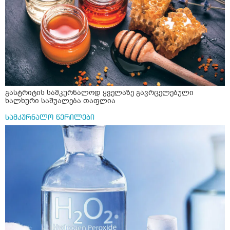
რომ ჩხუბობს ცუდად ვხდები შიშები მეწყება ეგრევე (
ასევე მაქვს დანგრეული ოჯახი 7 თვეა 5წლიანი
ქორწინება დასრულებული იყო ღალატი პატიებები
მანიპულაციები რომ თავს მოიკლავდა თუ წამოვიდოდი
მისგან ეს ტოქსიკური ურთიერთობა დავასრულე ეხლა
ისებ ასე ვარ თავბრუხვევებით და როგორ მოვიქცეე
არვიცი ბოდიში ცოყა არულად მიწერია
გასტრიტის სამკურნალოდ ყველაზე გავრცელებული
ხალხური საშუალება თაფლია
სამკურნალო წერილები