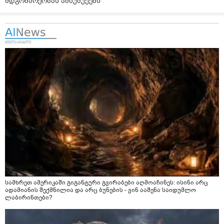
მდგომარეობას ამსუბუქებს
სამხრეთ ამერიკაში გიგანტური გვირაბები აღმოაჩინეს: ისინი არც
ადამიანის შექმნილია და არც ბუნების - ვინ ააშენა საიდუმლო
ლაბირინთები?