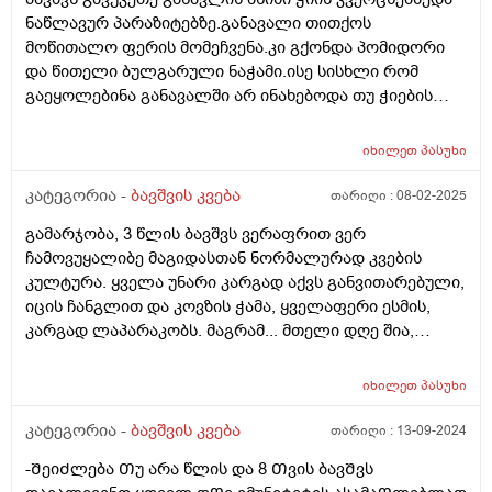
კვებიდან დილის კვებამდე? გმადლობᲗ
ნაწლავურ პარაზიტებზე.განავალი თითქოს
მოწითალო ფერის მომეჩვენა.კი გქონდა პომიდორი
და წითელი ბულგარული ნაჭამი.ისე სისხლი რომ
გაეყოლებინა განავალში არ ინახებოდა თუ ჭიების
დროს არ სინჯავენ
იხილეთ
პასუხი
კატეგორია -
ბავშვის კვება
თარიღი :
08-02-2025
გამარჯობა, 3 წლის ბავშვს ვერაფრით ვერ
ჩამოვუყალიბე მაგიდასთან ნორმალურად კვების
კულტურა. ყველა უნარი კარგად აქვს განვითარებული,
იცის ჩანგლით და კოვზის ჭამა, ყველაფერი ესმის,
კარგად ლაპარაკობს. მაგრამ... მთელი დღე შია,
მთელი დღე მაცივართან დგას, ოღონდ ვერ
გავაგებინე ის, თუ რა უნდა ჭამოს, რომ დანაყრდეს და
იხილეთ
პასუხი
ყოველ ნახევარ საათში არ მოშივდეს. მთელი დღის
განმავლობაში ჭამს ლუკმა-ლუკმა, პურს ნამცეც-
კატეგორია -
ბავშვის კვება
თარიღი :
13-09-2024
ნამცეც, წიწკნის, ანამცეცებს და ა.შ. წესიერად მოკბეჩა
-ᲨეიᲫლება Თუ არა წლის და 8 Თვის ბავᲨვს
და საკვებისთვის მიყოლება ვერ ვასწავლე. უმეტესად