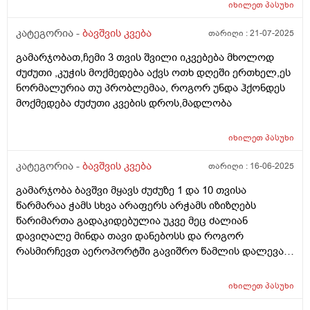
კურკლებივით გადიოდა ბავშვი, დაუნიშნა პეპ აცე, პეპ
იხილეთ
პასუხი
აცემ მუცელი ატკინა, მერე პიკოჯესტი, ფრისო
კომფორტ არ, ჰიპის კომფორტიც ვაჭამე,
კატეგორია -
ბავშვის კვება
თარიღი :
21-07-2025
ჰელიოლაქსი მივეცით შეკრულობის გამო და უარესად
გამარჯობათ,ჩემი 3 თვის შვილი იკვებება მხოლოდ
გააგიჟა. გაზების წამლები უარეს უშვრება. და ბოლოს
ძუძუთი ,კუჭის მოქმედება აქვს ოთხ დღეში ერთხელ,ეს
ფრისო მულტიო მიიღო კარგად, გაზები ისევ აწუხებს
ნორმალურია თუ პრობლემაა, როგორ უნდა ჰქონდეს
მაგრამ არ ტირის, ვაჭმევ ფრისო მულტიოს 2 თვიდან.
მოქმედება ძუძუთი კვების დროს,მადლობა
თხის რძეს აქებს ბევრი და როგორია??? . ორი კვირაა
როცა რძეს გადაყლაპავს მუცლიდან ისმის ხრიალის
ხმები და ბოლომდე არ ჭამდა, პედიატრმა დაუნიშნა
იხილეთ
პასუხი
ქვამატელი დღეში ორჯერ, მეოთხედი. დავალევინე
კატეგორია -
ბავშვის კვება
თარიღი :
16-06-2025
ერთი დღე მხოლოდ ერთხელ დღეში და დაიწყო ჭამა,
ათი დღის მერე ისევ ისე დაიწყო, დავალევინე კიდევ
გამარჯობა ბავშვი მყავს ძუძუზე 1 და 10 თვისა
და ჭამს ხუთი დღეა გასული, სულ ორჯერ მივეცი
წარმარაა ჭამს სხვა არაფერს არჭამს იზიზღებს
ქვამატელი და ანოტაციაში წავიკითხე რომ
წარიმართა გადაკიდებულია უკვე მეც ძალიან
ჩვილებისთვის არ წერია, ძალიან შემეშინდა,
დავიღალე მინდა თავი დანებოსს და როგორ
საყურადღებო ხომ არ არის? პედიატრი მარწმუნებს
რასმირჩევთ აეროპორტში გავიშრო წამლის დალევას
რომ ვენდო უსაფრთხოა. თქვენ რას მეტყვით?
რასიტყვით??
იხილეთ
პასუხი