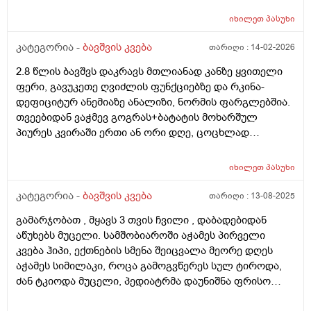
დღის 4.600 დღეს ავწონეთ,ჭამს სიმილაკ გოლდ 1.
იხილეთ
პასუხი
იღებდა 90 გრ.ხოდა როცა ცლის საჭმელს ეტყობა რო
კიდევ უნდა,ამ საღამოთი არაფრით არ დაიძინა,90
კატეგორია -
ბავშვის კვება
თარიღი :
14-02-2026
გრამზე,გასულია სადღაც 1.30 წუთი და ეძებს საჭმელს
2.8 წლის ბავშვს დაკრავს მთლიანად კანზე ყვითელი
სოსკას ისე წოვს ლამის გახიოს და ასეთ დროს 120 გრ
ფერი, გავუკეთე ღვიძლის ფუნქციებზე და რკინა-
რო მივცეთ რამე დაშავდება?როცა მივეცით 120 გრ
დეფიციტურ ანემიაზე ანალიზი, ნორმის ფარგლებშია.
შეჭამა და კაი ნაქეიფარივით გატრუნული იყო და
თვეებიდან ვაჭმევ გოგრას+ბატატის მოხარშულ
ეძინა კარგად,რას გვირჩევთ არ აღებინებს და
პიურეს კვირაში ერთი ან ორი დღე, ცოცხლად
პირიქით ეძებს და გადავიყვანოთ პირდაპირ 120
მიირთმევს სტაფილოს დღეში ერთ პატარას, ნუ
გრამზე თუ შიგადაშიგ ვაჭამოთ 120 და ზოგჯერ 90?
სეზონზე მანდარინსაც საკმაოდ ბევრს მიირთმევდა.
როგორ ჯობია?და რას იტყვით კიდევ სიმილაკი
იხილეთ
პასუხი
შესაძლოა ამ ყველაფრისგან იყოს გამოწვეული? თუ
ნეოშური რომ ვაჭამოთ მაგალითად დღეში ერთი ან
სხვა რამე ანალიზი გავუკეთო კიდევ? ბავშვი აქტიურია
კატეგორია -
ბავშვის კვება
თარიღი :
13-08-2025
ორი ჭამა?ახალ დაბადებულზე მიცეს კლინიკაში და
განვითარებულია
დაკრისტალებული გავიდა კუჭშიო და ვერ მოინელაო
გამარჯობათ , მყავს 3 თვის ჩვილი , დაბადებიდან
და ახლა ისეა რო არც ბოთლებს იწუნებს ნებისმიერი
აწუხებს მუცელი. სამშობიაროში აჭამეს პირველი
სოსკიდან ჭამს ოღონდ ვაჭამოთ,პედიატრმა კი
კვება ჰიპი, ექთნების სმენა შეიცვალა მეორე დღეს
გვითხრა ისე რო ცოტა ბევრიაო 120 გრამიო მაგრამ
აჭამეს სიმილაკი, როცა გამოგვწერეს სულ ტიროდა,
გიჟადაა ქცეული და რავქნაათ?
ძან ტკიოდა მუცელი, პედიატრმა დაუნიშნა ფრისო
ვომმი, ვომმა კუჭში ძან შეკრა კენჭებივით და