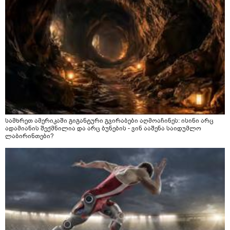
სამხრეთ ამერიკაში გიგანტური გვირაბები აღმოაჩინეს: ისინი არც
ადამიანის შექმნილია და არც ბუნების - ვინ ააშენა საიდუმლო
ლაბირინთები?