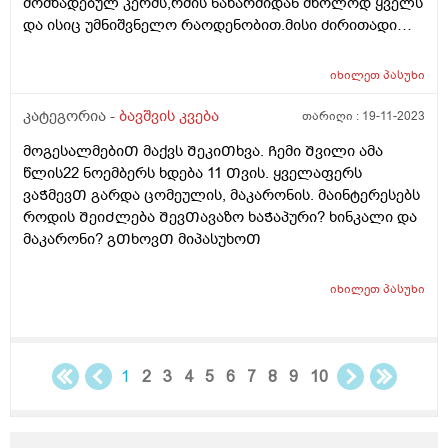
მომზადებულ კერძს,რძის ნაწარმიდან მხოლოდ ყველს
და ისიც უმნიშვნელო რაოდენობით.მისი ძირითადი
საკვებია კარტოფილი,მაკარონი,პილმენი და ე.წ "fast
food". ეს ყველაფერი მოხდა დროთა
იხილეთ
პასუხი
განმავლობაში.ყველაფერს მიირთმევდა და ბოლო 3
წელია,ფაქტიურად ჯანსაღს აღარაფერს
კატეგორია -
ბავშვის კვება
თარიღი :
19-11-2023
იღებს.ვერაფერს ვერ გავხდი.არანაირ ძალდატანებას
მოგესალმებიᲗ მაქვს ᲨეკიᲗხვა. Ჩემი Შვილი ამა
და წინააღმდეგობას აზრი არ აქვს.თვითონაც
წლის22 ნოემბერს ხდება 11 Თვის. ყველაფერს
განიცდის რომ ვუხსნი რა საფრთხისშემცველია
ვაᲭმევᲗ გარდა ცომეულის, მაკარონის. მაინტერესებს
მსგავსი კვება,მაგრამ არ შეუძლია ჭამოს სხვა
როდის ᲨეიᲫლება ᲨევᲗავაზო ხაᲭაპური? ხინკალი და
რამ.მირჩიეთ როგორ მოვიქცე.კვების ფსიქოლოგი ამ
მაკარონი? გᲗხოვᲗ მიპასუხოᲗ
კუთხით თუ მუშაობს რომ ჩავრთო?
იხილეთ
პასუხი
1
2
3
4
5
6
7
8
9
10