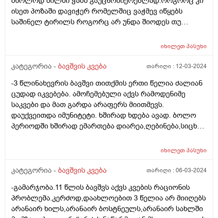
მხოლოდ ძილში ჭამს გაუცნობიერებლად.როგორც კი
ისეთ პოზაში დავიჭერ რომელშიც ვაჭმევ იწყებს
საშინელ ტირილს როგორც არ უნდა შიოდეს თუ
ფხიზლადაა არაფრით არ ჭამს.მყავდა
პედიატრთან,მაგრამ ვერ მითხრა რა სჭირდა იმიტომ
იხილეთ
პასუხი
რომ ბავშვს ფიზიკურად არაფერი აწუხებს არც ყური
და არც სხვა რამ.მერე მე მოვიძიე და ვნახე Behavioral
კატეგორია -
ბავშვის კვება
თარიღი :
12-03-2024
feeding aversion -ზე ინფორმაცია.ყველაფერი ზუსტად
-3 წლინახევრის ბავშვი თითქმის ერთი წელია ძალიან
ემთხვევა.
ცუდად იკვებება. ამოჩემებული აქვს რამოდენიმე
საკვები და მათ გარდა არაფერს მიითმევს.
დაუქვეითდა იმუნიტეტი. ხშირად ხდება ავად. ბოლო
პერიოდში ხშირად ემართება დიარეა,ღებინება,სიცხე.
უკვე მეოთხედ დაემართა თვენახევრის განმავლობაში.
მადაც საერთოდ დაკარგული აქვს,რასაც
იხილეთ
პასუხი
მიირთმევდა,იმ პროდუქტებზეც უარს ამბობს. ძალიან
დასუსტებულია. გავუკეთე პარაზიტებზე კვლევა,არ
კატეგორია -
ბავშვის კვება
თარიღი :
06-03-2024
აღმოაჩნდა. რა კვლევებს მირჩევთ ან რასთან გვაქვს
-გამარჯობა.11 წლის ბავშვს აქვს კვების რაციონის
საქმე?
პრობლემა.კერძოდ,დაახლოებით 3 წელია არ მიიღებს
არანაირ ხილს,არანაირ ბოსტნეულს,არანაირ სახლში