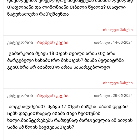
დავალევინო ყოველ დᲦე იმუნიტეტის ასამაᲦლებლად
არც არაფერს აყოლებს პურს და არც დამანაყრებელ
Თაფლიანი და ლიმონიანი Თბილი წყალი? Თაფლი
საჭმელს ჭამს, მოშივდება, მივა სალათის ფოთლებს
ნატურალური რაᲗქმაუნდა
ჭამს, მერე კიდევ მოშივდება, ახლა ბულგარულ
წიწაკას ჭამს და ა.შ გაუთავებლად მთელი დღე.
მირჩიეთ რამე, ან მითხარით ეს ნორმაა? დატანჯული
იხილეთ
პასუხი
ვარ უკვე, მის შიმშილზე მეტად უკვე ის მაწუხებს, რომ
კატეგორია -
ბავშვის კვება
თარიღი :
14-06-2024
სამზარეულოდან ვერ გამოვდივარ მთელი დღე.
-გამარჯობა.მყავს 18 Თვის Შვილი.არის Თუ არა
მარგებელი საზამᲗრო მისᲗვის? მისმა პედიატრმა
გვიᲗხრა არ აᲭამოᲗო არაა სასარგებლოვო
იხილეთ
პასუხი
კატეგორია -
ბავშვის კვება
თარიღი :
26-05-2024
-მოგესალმებიᲗ. მყავს 17 Თვის ბიᲭუნა. მამის დედამ
Ჩემს დაუკიᲗხავად აᲭამა Შავი ზეიᲗუნის
ხილი.მაინტერესებს რამდენად მარᲗებულია ამ ხილის
Ჭამა ამ წლის ბავᲨვისაᲗვის?