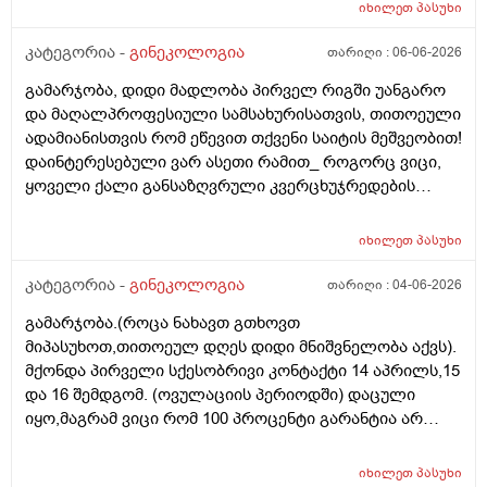
იხილეთ
პასუხი
კატეგორია -
გინეკოლოგია
თარიღი :
06-06-2026
გამარჯობა, დიდი მადლობა პირველ რიგში უანგარო
და მაღალპროფესიული სამსახურისათვის, თითოეული
ადამიანისთვის რომ ეწევით თქვენი საიტის მეშვეობით!
დაინტერესებული ვარ ასეთი რამით_ როგორც ვიცი,
ყოველი ქალი განსაზღვრული კვერცხუჯრედების
რაოდენობით/რიცხვით იბადება. ანუ, გამოდის,
თითოელისთვის, ეს რიცხვი ინდივიდუალურია? რაზეა
იხილეთ
პასუხი
ეს დამოკიდებული?_მისი ჯანმრთელობის
(ჩვილობიდან) რომელ პროცესებზე? ქალის
კატეგორია -
გინეკოლოგია
თარიღი :
04-06-2026
ორგანიზმის/ჯანმრთელობის რომელ თავისებურებებზე
გამარჯობა.(როცა ნახავთ გთხოვთ
რომ დავუშვათ, ზოგიერთ ქალბატონს მეტი
მიპასუხოთ,თითოეულ დღეს დიდი მნიშვნელობა აქვს).
რაოდენობა აქვთ მათ ორგანიზმში
მქონდა პირველი სქესობრივი კონტაქტი 14 აპრილს,15
კვერცხუჯრედებისა, დაბადების პროცესიდან და ზოგს
და 16 შემდგომ. (ოვულაციის პერიოდში) დაცული
კი მცირე? მადლობთ!
იყო,მაგრამ ვიცი რომ 100 პროცენტი გარანტია არ
არსებობს. მენსტრუაცია(ყოველ შემთხვევაში მე ასე
ვფოქრობ რადგანაც Implantation bleeding არსებობს და
იხილეთ
პასუხი