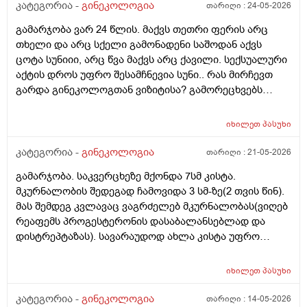
დაავადებებსა და ალცჰაიმერის რისკს უმცირებს და
კატეგორია -
გინეკოლოგია
თარიღი :
24-05-2026
ზოგი სპეციალისტი კი ამტკიცებს რომ ეს ქალში
გამარჯობა ვარ 24 წლის. მაქვს თეთრი ფერის არც
სიმსივნურ პროცესებს უწყობს ხელს (საშვილოსნო,
თხელი და არც სქელი გამონადენი საშოდან აქვს
საკვერცხეები და უპირველესად, მკერდი). თუ
ცოტა სუნიიი, არც წვა მაქვს არც ქავილი. სექსუალური
შეიძლება, მითხრათ_დიდი მადლობა
აქტის დროს უფრო შესამჩნევია სუნი.. რას მირჩევთ
გულისხმიერებისთვის!
გარდა გინეკოლოგთან ვიზიტისა? გამორეცხვებს
სანთლებს რა შეიძლება გავიკეთო? და კიდევ
მაინტერესებს პირიდან ამომდის რაღაცნაირი სუნი
იხილეთ
პასუხი
თითქოს და კუჭიდან ამოდის ეს რისი ბრალი შეიძლება
იყოს?
კატეგორია -
გინეკოლოგია
თარიღი :
21-05-2026
გამარჯობა. საკვერცხეზე მქონდა 7სმ კისტა.
მკურნალობის შედეგად ჩამოვიდა 3 სმ-ზე(2 თვის წინ).
მას შემდეგ კვლავაც ვაგრძელებ მკურნალობას(ვიღებ
რეაფემს პროგესტერონის დასაბალანსებლად და
დისტრეპტაზას). სავარაუდოდ ახლა კისტა უფრო
შემცირებული უნდა იყოს. (2 კვირაში მაქვს ექიმთან
ვიზიტი) მსურს აპარატული მასაჟის - ენდოსფერო
იხილეთ
პასუხი
თერაპიის ჩატარება, რომელიც მთელ სხეულზე
კეთდება და ვიბრაციის მეშვეობით აუმჯობესებს
კატეგორია -
გინეკოლოგია
თარიღი :
14-05-2026