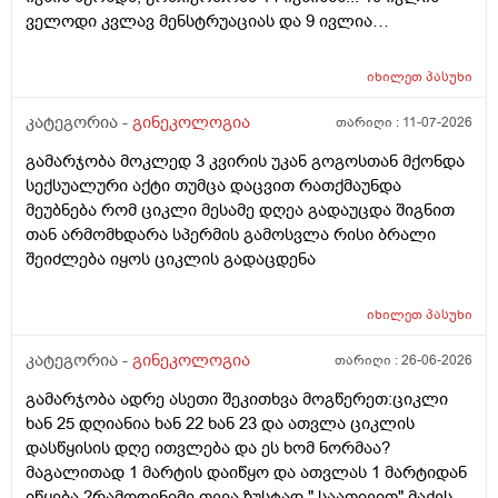
ველოდი კვლავ მენსტრუაციას და 9 ივლია
ურთიერთობა მქონდა ისევ... ჯერ კვლავ არ დამწყებია
მენსტრუაცია 10 დღეა გადამიცდს,,, ორსულობას არ
იხილეთ
პასუხი
აჩვენებს ტესტი... ივნისში რომ დავოესულებოდი უკვე
თვე გავიდა... 9 ივლის რო დავორსულებოდი როგორ
კატეგორია -
გინეკოლოგია
თარიღი :
11-07-2026
ოვულაციია იყო დიდი ხნით ადრე... შეგრძმება მაქ მაქ
გამარჯობა მოკლედ 3 კვირის უკან გოგოსთან მქონდა
ტკივილის ხან არა, შარდვის შემდეგ ტკივილი და
სექსუალური აქტი თუმცა დაცვით რათქმაუნდა
შებერილობის შეგრძმება...ჩემით ორციპოლი და
მეუბნება რომ ციკლი მესამე დღეა გადაუცდა შიგნით
ნოშპაც დავლიეე.... რა უნდა ვქნა
თან არმომხდარა სპერმის გამოსვლა რისი ბრალი
შეიძლება იყოს ციკლის გადაცდენა
იხილეთ
პასუხი
კატეგორია -
გინეკოლოგია
თარიღი :
26-06-2026
გამარჯობა ადრე ასეთი შეკითხვა მოგწერეთ:ციკლი
ხან 25 დღიანია ხან 22 ხან 23 და ათვლა ციკლის
დასწყისის დღე ითვლება და ეს ხომ ნორმაა?
მაგალითად 1 მარტის დაიწყო და ათვლას 1 მარტიდან
იწყება ?რამოდენიმე თვეა ზუსტად " საათივით" მაქვს