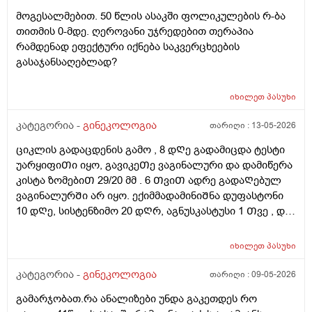
სისხლის მიმოქცევასა და ლიმფოდრენაჟს.
მოგესალმებით. 50 წლის ასაკში ფოლიკულების რ-ბა
მაინტერესებს, მუცლის არეზე დასაშვებია ეს
თითმის 0-მდე. ღეროვანი უჯრედებით თერაპია
პროცედურა?
რამდენად ეფექტური იქნება საკვერცხეების
გასაჯანსაღებლად?
იხილეთ
პასუხი
კატეგორია -
გინეკოლოგია
თარიღი :
13-05-2026
ციკლის გადაცდენის გამო , 8 დᲦე გადამიცდა ტესტი
უარყიფიᲗი იყო, გავიკეᲗე ვაგინალური და დამიწერა
კისტა ზომებიᲗ 29/20 მმ . 6 ᲗვიᲗ ადრე გადაᲦებულ
ვაგინალურᲨი არ იყო. ექიმმადამინიᲨნა დუფასტონი
10 დᲦე, სისტენზიმო 20 დᲦრ, აგნუსკასტუსი 1 Თვე , და
ციკლის მერე გაფამოწმება ეხოზე.
რამდენადსაყურადᲦებოა და Თუ დაეხმარება ეს
იხილეთ
პასუხი
წამლევი გაწოვაᲨი. Თუსხვა ექიმს მივმარᲗო?
კატეგორია -
გინეკოლოგია
თარიღი :
09-05-2026
გამარჯობათ.რა ანალიზები უნდა გაკეთდეს რო