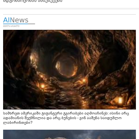
მდგომარეობას ამსუბუქებს
სამხრეთ ამერიკაში გიგანტური გვირაბები აღმოაჩინეს: ისინი არც
ადამიანის შექმნილია და არც ბუნების - ვინ ააშენა საიდუმლო
ლაბირინთები?