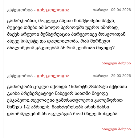
კატეგორია -
გინეკოლოგია
თარიღი :
09-04-2026
გამარჯობათ, მოკლედ ასეთი სიმპტომები მაქვს,
მცვივა თმები ამ ბოლო პერიოდში უფრო ხშირად,
მაქვს არეული მენსტრუაცია პირველივე მოსვლიდან,
ასევე სისუსტე და დაღლილობა, რას მირჩევთ
ანალიზების გაკეთებას ან რის ექიმთან მივიდე?
მადლობა წინასწარ
იხილეთ
პასუხი
კატეგორია -
გინეკოლოგია
თარიღი :
29-03-2026
გამარჯობა.ციკლი მქონდა 19მარტს,28მარტს აქტისას
გაიხა პრეზერვატივი ნახევარ საათში მივიღე
ესკაპელი.ოვულაცია გამოსათვლელი კალენდრით
მიწევს 1-2 აპრილს. მაინტერესებს არის შანსი
დაორსულების ან ოვულაცია რომ მალე მოხდება
ჰქონდა წამლის დალევას აზრი?ამასთან შერეულ
კვებაზე მყავს ბავშვი ხშირდ ვერ ვთავაზობ და იქნებ
იხილეთ
პასუხი
ძუძუთი კვებაც დაეხმაროს არ ჩასახვას.მადლობა.