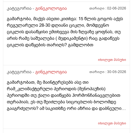
არ მინდა ავირიო) მქონდა 24 რიცხვში,როგორც
ჩვეულებრივ 3-4 დღე,მაგრამ ადრე
კატეგორია -
გინეკოლოგია
თარიღი :
02-06-2026
მომივიდა,ველოდებოდი 1 კვირის ან 10 დღის მერე.
გამარჯობა, მაქვს ასეთი კითხვა: 15 წლის გოგოს აქვს
მალევე ვირუსი შემხვდა,სიცხე,გულისრევის
რეგულარული 28-30 დღიანი ციკლი, მომდევნო
შეგრძნებაც მქონდა. მალევე გავიკეთე
ციკლის დასაწყისი ემთხვევა მის ზღვაზე ყოფნას, თუ
ტესტი,უარყოფითი იყო. ეგ უცნაური შეგრძნება
არის რამე საშუალება ( მედიკამენტი) რაც გადაწევს
რამოდენიმე დღე მქონდა. ახლა მენტრუაციას
ციკლის დაწყების თარიღს? გამდლობთ
ველოდები,მაგრამ არ მომივიდა,შუალედი 28-32 დღე
მაქვს ხოლმე და ახლა გადაცდენაა. (მოგზაურობა
მოქმედებსო,2 კვირის წინ სხვა ქალაქში გავემგვაზრე
იხილეთ
პასუხი
და იქ ვარ 10 საათის სავალი), 3 დღის წინ ტესტი
კატეგორია -
გინეკოლოგია
თარიღი :
30-05-2026
გავიკეთე ისევ უარყოფითია. შემდეგი 1 კვირის
განმავლობაში ვერ ვახერხებ მისვლას ექიმთან. არის
გამარჯობათ, მე მაინტერესებს ასე თი
რაიმე შანსი ფეხმძიმობის? აზრი აქვს განმეორებით
რამ_კლიმაქტერული პერიოდის (მენოპაუზის)
ტესტს? მენტრუაცია რეგულარული მქონდა ხოლმე28-
პერიოდში თუ ქალი დაიწყებს ჰორმონჩანაცვლებით
30 დღე შუალედი.
თერაპიას, ეს თუ შეიძლება სიცოცხლის ბოლომდე
გააგრძელოს? ამ საკითხზე ორი აზრია და დაბნეული
ვარ_ზოგი სპეციალისტი ამბობს რომ უმჯობესია
ჰორმონჩანაცვლებითი თერაპია (სიცოცხლის
იხილეთ
პასუხი
ბოლომდე) რადგან ქალს გულსისხლძარღვთა