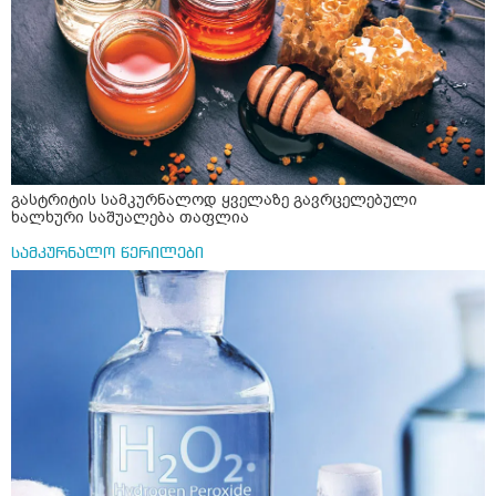
რომ ჩხუბობს ცუდად ვხდები შიშები მეწყება ეგრევე (
ასევე მაქვს დანგრეული ოჯახი 7 თვეა 5წლიანი
ქორწინება დასრულებული იყო ღალატი პატიებები
მანიპულაციები რომ თავს მოიკლავდა თუ წამოვიდოდი
მისგან ეს ტოქსიკური ურთიერთობა დავასრულე ეხლა
ისებ ასე ვარ თავბრუხვევებით და როგორ მოვიქცეე
არვიცი ბოდიში ცოყა არულად მიწერია
გასტრიტის სამკურნალოდ ყველაზე გავრცელებული
ხალხური საშუალება თაფლია
სამკურნალო წერილები