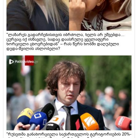
"ლაზარეს გადარჩენისთვის იბრძოლა, ხელს არ უშვებდა…
ცურვაც იქ ისწავლე, სადაც დაასრულე ყველაფერი
ხორციელი ცხოვრებიდან" – რას წერს ხობში დაღუპული
დედა-შვილის ახლობელი?
"რუსეთმა განახორციელა საქართველოს ტერიტორიების 20%-