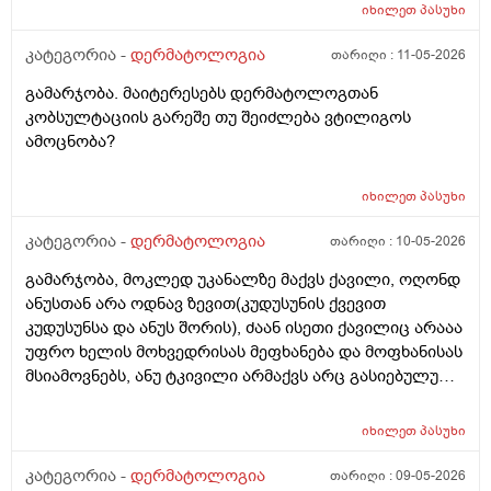
იხილეთ
პასუხი
კატეგორია -
დერმატოლოგია
თარიღი :
11-05-2026
გამარჯობა. მაიტერესებს დერმატოლოგთან
კობსულტაციის გარეშე თუ შეიძლება ვტილიგოს
ამოცნობა?
იხილეთ
პასუხი
კატეგორია -
დერმატოლოგია
თარიღი :
10-05-2026
გამარჯობა, მოკლედ უკანალზე მაქვს ქავილი, ოღონდ
ანუსთან არა ოდნავ ზევით(კუდუსუნის ქვევით
კუდუსუნსა და ანუს შორის), ძაან ისეთი ქავილიც არააა
უფრო ხელის მოხვედრისას მეფხანება და მოფხანისას
მსიამოვნებს, ანუ ტკივილი არმაქვს არც გასიებულუ
არაა, 2 წლის წინ გავიკეთე პილონუდირ კისტის
ოპერაცია ანუ ბეწვის ჩაბრუნება(ლაზერით) მაგის მერე
იხილეთ
პასუხი
კვირაში მინიმუმ 4 ჯერ ვიბან მაგ ადგილს(მხოლოდ
წყლით) ანუ არამგონია რომ გამიმეორდეს. ჭიები
კატეგორია -
დერმატოლოგია
თარიღი :
09-05-2026