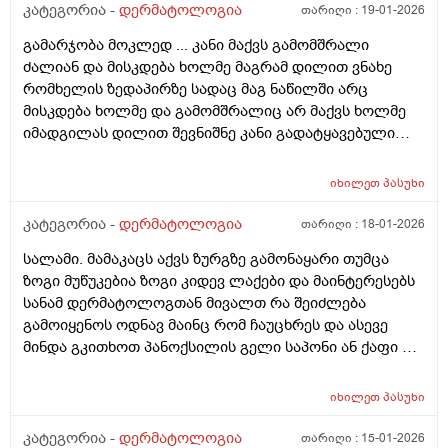
ამასთან ერთად ავენის ტოლარენს კონტროლი,
კატეგორია -
დერმატოლოგია
თარიღი :
19-01-2026
მითხრა, რომ მაქვს პაპულაპოსტულოზური როზაცეა,
გამარჯობა მოკლედ ... კანი მაქვს გამომშრალი
რაც დავიწყე მკურნალობა საშინლად მომემატა
ძალიან და მისკდება ხოლმე მაგრამ დილით ვნახე
ლოყებზე გამონაყარი, სხაბოლოოდ დავიწყე
რომხელის ზედაპირზე სადაც მაგ ნაწილში არც
დოქსიციკლინის 100 მგ დალევა უკვე 10 დღეზე მეტია
მისკდება ხოლმე და გამომშრალიც არ მაქვს ხოლმე
და სახე უფრო ჩაწყნარდა, რა ვქნა როდის შევწყვიტო
იმადგილას დილით შევნიშნე კანი გადატყავებული
დალევა?
ხელი არაფერზე არ გამიკრავს ზუსტად ვიცირომ
გამჭროდა და რაგაცა მაგრამ ეს პატარა მერე
იხილეთ
პასუხი
გადიდდა სიგრძეში და იმ ადგილას ლურჯად ამოვიდა
თხლად კანზე რა შეიძლება იყოს
კატეგორია -
დერმატოლოგია
თარიღი :
18-01-2026
სალამი. მამაკაცს აქვს ზურგზე გამონაყარი თუმცა
ზოგი მუწუკებია ზოგი კიდევ ლაქები და მაინტერესებს
სანამ დერმატოლოგთან მივალთ რა შეიძლება
გამოიყენოს ოდნავ მაინც რომ ჩაუცხრეს და ასევე
მინდა გკითხოთ პანოქსილის გელი საპონი ან ქაფი თუ
არის ეფექტური? მადლობა
იხილეთ
პასუხი
კატეგორია -
დერმატოლოგია
თარიღი :
15-01-2026