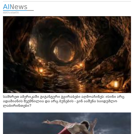
სამხრეთ ამერიკაში გიგანტური გვირაბები აღმოაჩინეს: ისინი არც
ადამიანის შექმნილია და არც ბუნების - ვინ ააშენა საიდუმლო
ლაბირინთები?