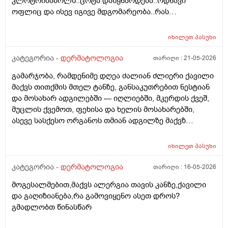
კლოტრიმაზოლს..ცოტა დაწყნარდება..ოდნავი
ახალი კერების გაჩენა , ზოგიც კი პირიქით . იქნებ
ოფლიც და ისევ იგივე მდგომარეობა..რას
თქვენ მითხრათ ღირს გაგრძელება ? რისკი
გვირჩევთ..მადლობა ..
რამხელაა? მადლობა წინასწარ .
იხილეთ
პასუხი
კატეგორია -
დერმატოლოგია
თარიღი :
21-05-2026
გამარჯობა, რამდენიმე დღეა ძალიან ძლიერი ქავილი
მაქვს თითქმის მთელ ტანზე, განსაკუთრებით ნესტიან
და მოსახარ ადგილებში — იღლიებში, მკერდის ქვეშ,
მუცლის ქვემოთ, ფეხისა და ხელის მოსახარებში,
ასევე სასქესო ორგანოს თმიან ადგილზე მაქვზ
საშინელი ქავილი. ასევე მაქვს გამონაყარი და
გაღიზიანება თავზე და ყურებში. ქავილი ზოგჯერ
იხილეთ
პასუხი
ძალიან ძლიერია და კანი მიღიზიანდება.
მაინტერესებს, რისი ბრალი შეიძლება იყოს და რას
კატეგორია -
დერმატოლოგია
თარიღი :
16-05-2026
მირჩევთ? ადრე მქონდა ეგზემა და გამიარა მაგრამ
მოგესალმებით,მაქვს ალერგია თავის კანზე,ქავილი
მაინც ბრუნდება დროდადრო
და გაღიზიანება,რა გამოვიყენო ასეთ დროს?
გმადლობთ წინასწარ