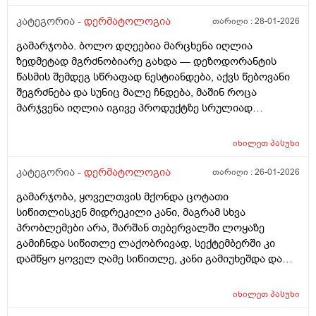
კატეგორია -
დერმატოლოგია
თარიღი :
28-01-2026
გამარჯობა. ბოლო დღეებია მარცხენა იღლია
ზედმეტად მგრძნობიარე გახდა — დეზოდორანტის
წასმის შემდეგ სწრაფად ნესტიანდება, აქვს წებოვანი
შეგრძნება და სუნიც მალე ჩნდება, მაშინ როცა
მარჯვენა იღლია იგივე პროდუქტზე სრულიად
ნორმალურად რეაგირებს და მშრალია. სიწითლე ან
ტკივილი არ მაქვს, მაგრამ აშკარა ასიმეტრიაა
იხილეთ
პასუხი
რეაქციაში. მაინტერესებს, შეიძლება თუ არა ეს იყოს
კანის გაღიზიანება, ოფლის ჯირკვლების აქტივობის
კატეგორია -
დერმატოლოგია
თარიღი :
26-01-2026
სხვაობა ან სხვა დერმატოლოგიური მიზეზი ან
გამარჯობა, ყოველთვის მქონდა ცოტათი
როგორი ტიპის მოვლას მირჩევთ ვარ 17 წლის ბიჭი
სიწითლისკენ მიდრეკილი კანი, მაგრამ სხვა
ბევრი სხვადასხვა დეზოდორანტი მიხმარია და
პრობლემები არა, შარშან თებერვალში ლოყაზე
აღმოვაჩინე რო დეზოდორანტებში არ არის საქმე
გამიჩნდა სიწითლე ლაქობრივად, სექტემბერში კი
არამედ ჩემს მარცხენა იღლიაშია. მადლობა წინასწარ
დამწყო ყოველ ღამე სიწითლე, კანი გამიუხეშდა და
პასუხისთვის
წავედი დერმატოლოგთან, დამინიშნა დერმოდექსის
საწინააღმდეგო სახის დასააბნი 6 კვირის მანძილზე,
იხილეთ
პასუხი
როზამეტი დღეგმოშვებით და აზელაინის მჟავა 15%,