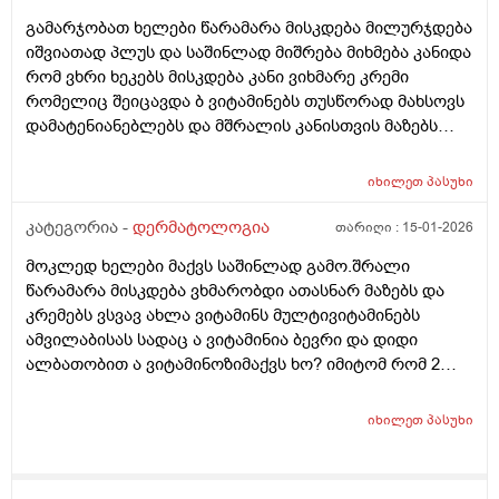
გამარჯობათ ხელები წარამარა მისკდება მილურჯდება
იშვიათად პლუს და საშინლად მიშრება მიხმება კანიდა
რომ ვხრი ხეკებს მისკდება კანი ვიხმარე კრემი
რომელიც შეიცავდა ბ ვიტამინებს თუსწორად მახსოვს
დამატენიანებლებს და მშრალის კანისთვის მაზებს
მაგრამ ისევ მიშრება ისევ მისკდება რა არის ამის
გამომწვევი მიზეზები ხშირი ხელების ბანვის გარდა და
იხილეთ
პასუხი
ხშირი ხელების ბანვის გარდა რა არის ამის
გამომწვევი მიზეზები ან რა სხვა დაავადებები
კატეგორია -
დერმატოლოგია
თარიღი :
15-01-2026
შეიძლება გამოიწვიოს ან იქნებ მირჩიოთ რაიმე ხელის
მოკლედ ხელები მაქვს საშინლად გამო.შრალი
კრემი
წარამარა მისკდება ვხმარობდი ათასნარ მაზებს და
კრემებს ვსვავ ახლა ვიტამინს მულტივიტამინებს
ამვილაბისას სადაც ა ვიტამინია ბევრი და დიდი
ალბათობით ა ვიტამინოზიმაქვს ხო? იმიტომ რომ 2
თვეა ესე ვარ რას აღარ ვისვამ მაგრან რამოდენიმე
დაბანვაზე მიუხეშდება და მისკდება შემდეგ და არის
იხილეთ
პასუხი
თუარა იმის შანსიამ დამსკდარი კანიდანრაიმე
ინფეწცია შემეჭრას ??