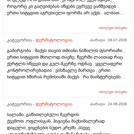
როგორც კი გაღვიძებას იწყებს ეგრევე ვამშვიდებ .
ერთი სიტყვით აგრესიული ფორმა არ აქვს . ალბათ
ფსორიაზმაც მოახდინა გავლენა და კიდე დამატებული
ასაკი და გენეტიკა , ზუსტად ვერ გეტყვით მაგრამ
იხილეთ
პასუხი
სკალპზე , დეზა ნაწილზე თმა მაქვს შეთხელებული და
შუბლის ხაზიც გადაწეულია უკვე აშკარად . ჩემი
კატეგორია -
დერმატოლოგია
თარიღი :
08-07-2026
შეკითხვა მდგომარეობს შემდეგში - თმის გადანერგვა ,
გამარჯობა . მაქვს თავის თმიანი ნაწილის ფსორიაზი ,
ჩამატება და გახშირება , თუ არის მიზანშეწონილი და
ერთი სიტყვით მხოლოდ თავზე, წვერში ლაითად რაც
გამართლებილი სკალპის ფსორიაზის დროს ? არ
ქერტლს იწვევს და გულ-მკერზე ოდნავ . ყველაფერი
მინდა რომ ამ პროცედურებმა კიდევ უფრო
კონტროლირებადია , ვისწავლე მართვა , ერთი
გამიღიანოს . თუ გააგრძელებს იმავე ფორმით
სიტყვით ხშირას რემისიაში მაქვს . რა მაინტერესებს -
არსებობას თანახმა ვარ ერთი სიტყით . მოკლედ
იმ ადგილებში სადაც არასდრის მქონია მაგ:ღაწვები ,
შეიძლება თუ არა თმის გადანერგვა სკალპის
კისერი , ყელი , მუცელი , საჯდომი , ხელი , ფეხი და ა.შ
ფსორიაზის დროს და არის თუ არა პრაქტიკაში ვინც
იხილეთ
პასუხი
თუ შეიძლება ეპილაციის კეთება . ვიკეთებდი ღაწვებსა
გაიკეთა , თმაც შეუნარჩუნდა და ფსორიაზიც არ
და ყელზე და დაახლოებით 2 წელია გავწყვიტე ,
კატეგორია -
დერმატოლოგია
თარიღი :
24-06-2026
გაღიზიანებულა კიდე უფრო . მადლონა წინასწარ !
ფსორიაზი დამეწყო დაახლოებით 10 წელი. 27 წლის
სალამი..გაწითლებული მკერდის
ვარ . ვიღაცამ მითხრა შესაძლოა ეპილაციამ
ქვემოთ..ოფლისგან..ჰიგიენა მაქსიმალურად
გააღიაზიანოს და მანდაც გამოვიდესო , შიშმა ამიტანა
დაცული..ვიყენებთ სუდო კრემს..ასევე
. სხვადასხვა ვერსია მესმის , ზოგი ამბობს არანაირი