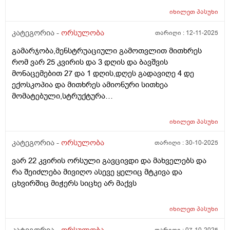
იხილეთ
პასუხი
კატეგორია -
ორსულობა
თარიღი :
12-11-2025
გამარჯობა,მენსტრუაციული გამოთვლით მითხრეს
რომ ვარ 25 კვირის და 3 დღის და ბავშვის
მონაცემებით 27 და 1 დღის,დღეს გადავიღე 4 დე
ექოსკოპია და მითხრეს ამიონური სითხეა
მომატებული,სტრუქტურა
არაეთგვაროვანიმღვრიე,მითხრეს რომ შანსი მაქ
ნაადრევი მშობიარობის,მაქვს ამ ბოლოს წელის
იხილეთ
პასუხი
ტკივილი ხშირად,ყრუ ტკივილი თირკმლებისბარეში
და ხაჭოსებრი გამონადენი,ნაცხის ანალიზმა კანდიდა
კატეგორია -
ორსულობა
თარიღი :
30-10-2025
აჩვენა ერთი თვის უკან,როგორ მოვიქცე?
ვარ 22 კვირის ორსული გავცივდი და მახველებს და
რა შეიძლება მივიღო ასევე ყელიც მტკივა და
ცხვირშიც მიჭერს სიცხე არ მაქვს
იხილეთ
პასუხი