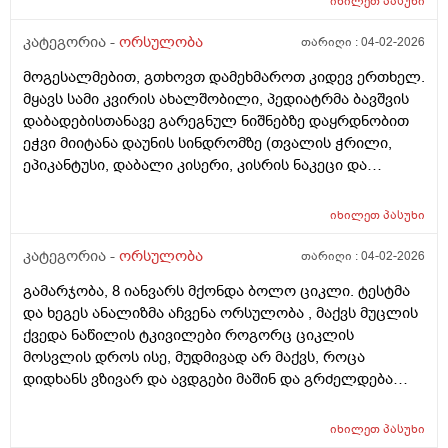
იხილეთ
პასუხი
კატეგორია -
ორსულობა
თარიღი :
04-02-2026
მოგესალმებით, გთხოვთ დამეხმაროთ კიდევ ერთხელ.
მყავს სამი კვირის ახალშობილი, პედიატრმა ბავშვის
დაბადებისთანავე გარეგნულ ნიშნებზე დაყრდნობით
ეჭვი მიიტანა დაუნის სინდრომზე (თვალის ჭრილი,
ეპიკანტუსი, დაბალი კისერი, კისრის ნაკეცი და
დაბალი ტონუსი), კვლევების შედეგად ბავშვს არ
აღმოაჩნდა გულის მანკი, ასევე სმენის პრობლემა და
იხილეთ
პასუხი
შინაგანი ორგანოების სხვა პათოლოგიები. გთხოვთ
მირჩიოთ ჯერ გენეტიკოსის კონსულტაცია მჭირდება
კატეგორია -
ორსულობა
თარიღი :
04-02-2026
თუ კარიოტიპის ანალიზი?
გამარჯობა, 8 იანვარს მქონდა ბოლო ციკლი. ტესტმა
და ხეგეს ანალიზმა აჩვენა ორსულობა , მაქვს მუცლის
ქვედა ნაწილის ტკივილები როგორც ციკლის
მოსვლის დროს ისე, მუდმივად არ მაქვს, როცა
დიდხანს ვზივარ და ავდგები მაშინ და გრძელდება
დაახლოებით 1 2 წუთი და შემდეგ მივლის , ასევე ღამე
რომ ვწევარ მაშინ მტკივა იგივე ხანგრძლივობიფ
იხილეთ
პასუხი
ოღონდ თითქოს უფრო მეტად, ბუნებრივია? 3 დღეა