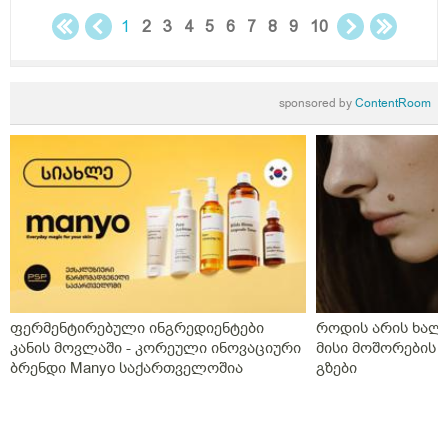
საღამოს 4 თვე,პროგრსტი დილის ორალურად
საღამოს სანთლის სახით საშოში,ნიუვიტი ორი თვე
1
2
3
4
5
6
7
8
9
10
ყიველდღე თითო თითო და დავი ჰა ოცი კვირის
განმავლობაში დღეში ორჯერ,დღეს გააჩერა ეს
დანიშნულება და ახალმა ექიმმა გამოუწერა სისხლის
sponsored by
ContentRoom
გამათხელებელი,პოტრომბინი გაუსინჯა პირველ
რიგში რაც არ გაგვისინჯია ამ ხნის განმავლობაში და
ზღვარზე ქონდა ისე რომ ლაბორანტმა გვითხრა
საყურადღებოა თორემ მერე საპრობლემო
გახდებაო,და ისედაც თვენახევარში ერთხელ
გვნახულობდა ის ძველი ექიმი,ინდომეტაზონის
სანთელი ოცი დღე ძილის წინ,უტროჟესტანი
საღამოს,კურანტილი სისხლის გამათხელებელი,ახლა
აქვს თავის ტკივილები,სხვა ჩვენება არააქვს და ასე
გვგონია დ ვიტამია გამოიწვიაო მარა ვირუსიც
ფერმენტირებული ინგრედიენტები
როდის არის ხალი
ქონდა,ვაგოსტაბილი თავის ტკივილისთვის,თქვენ რას
კანის მოვლაში - კორეული ინოვაციური
მისი მოშორების 
გვირჩევთ?როგორც გვითხარით ონლაინ ისე მიდის
ბრენდი Manyo საქართველოშია
გზები
ყველაფერი და ხალხს შეხება აქვთ პირდაპირ
პროცესთან და ისინი ვერ ხვდებიან.გმადლობთ
გაწეული დახმარებისთვის.