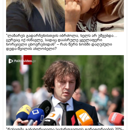
"ლაზარეს გადარჩენისთვის იბრძოლა, ხელს არ უშვებდა…
ცურვაც იქ ისწავლე, სადაც დაასრულე ყველაფერი
ხორციელი ცხოვრებიდან" – რას წერს ხობში დაღუპული
დედა-შვილის ახლობელი?
"რუსეთმა განახორციელა საქართველოს ტერიტორიების 20%-