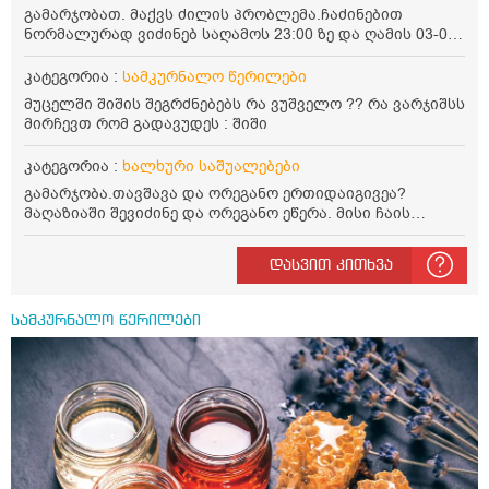
მაღლა წევსო და ასეა?
გამარჯობათ. მაქვს ძილის პრობლემა.ჩაძინებით
ნორმალურად ვიძინებ საღამოს 23:00 ზე და ღამის 03-00
ან 04:00 საათზე მეღვიძება და მერე ვერ ვიძინებ
ვერაფრით.რამე ხალხური საშუალება თუ არის ამ
კატეგორია :
სამკურნალო წერილები
პრობლემის მოსაგვარებლად
მუცელში შიშის შეგრძნებებს რა ვუშველო ?? რა ვარჯიშსს
მირჩევთ რომ გადავუდეს : შიში
კატეგორია :
ხალხური საშუალებები
გამარჯობა.თავშავა და ორეგანო ერთიდაიგივეა?
მაღაზიაში შევიძინე და ორეგანო ეწერა. მისი ჩაის
დალევის წესი მაინტერესებს.რისთვის არის კარგი?
წავიკითხე რომ: 1 ჭიქა თბილ წყალში ჩავყაროთ 1 ჩაის
დასვით კითხვა
კოვზი დაქუცმაცებული და გამხმარი ორეგანო და
გავაჩეროთ 10-15 წუთი, მივიღოთო ჭამიდან 1-2 საათში.
მიზანი: ანტიოქსიდანტური და ანთების საწინააღმდეგო
სამკურნალო წერილები
თვისება. სწორია ეს ინფორმაცია? უკუჩვენება რა აქვს
და ბრონქულ ასთმას თუ შველის ორეგანოს ჩაი?