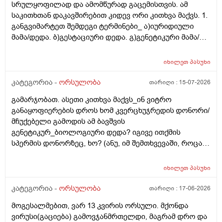
სრულყოფილად და ამომწურად გაცემისთვის. ამ
საკითხთან დაკავშირებით კიდევ ორი კითხვა მაქვს. 1.
განგვიმარტეთ შემდეგი ტერმინები_ ა)იურიდიული
მამა/დედა. ბ)გესტაციური დედა. გ)გენეტიკური მამა/
დედა. გ)ბიოლოგიური მამა/დედა. და
კიდევ_მსოფლიოს მრავალ ქვეყანაში აქტიურად
იხილეთ
პასუხი
მიმდინარეობს კვერცხუჯრედის დონორად ინვიტრო
თუ ხელოვნური განაყოფიერების ცენტრებში მომუშავე
კატეგორია -
ორსულობა
თარიღი :
15-07-2026
მედიცინის მუშაკების გამოყენება/დასაქმება. ეს
გამარჯობათ. ასეთი კითხვა მაქვს_ინ ვიტრო
რამდენად გავრცელებულია საქართველოში?
განაყოფიერების დროს ხომ კვერცხუჯრედის დონორი/
მჩუქებელი გამოდის ამ ბავშვის
გენეტიკურ_ბიოლოგიური დედა? იგივე ითქმის
სპერმის დონორზეც, ხო? (ანუ, იმ შემთხვევაში, როცა
თავისი სპერმით ან კვერცხუჯრედით ვერ ბადებს
წყვილი) და კიდევ_თუ მედიცინა აბორტს ჩასახული
იხილეთ
პასუხი
ბავშვის მკვლელობად აღიარებს, იგივე ითქმის ხო,
როცა ლაბორატორიაში, სინჯარაში
კატეგორია -
ორსულობა
თარიღი :
17-06-2026
განაყოფიერებული ემბრიონის დაბადება აღარ სურთ
მოგესალმებით, ვარ 13 კვირის ორსული. მქონდა
მის მშობლებს?
ვირუსი(გაციება) გამოვჯანმრთელდი, მაგრამ დრო და