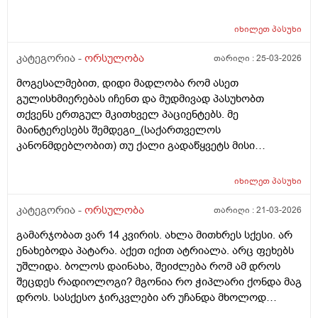
კვება დავიწყოთ ? მადლობა წინასწარ !
იხილეთ
პასუხი
კატეგორია -
ორსულობა
თარიღი :
25-03-2026
მოგესალმებით, დიდი მადლობა რომ ასეთ
გულისხმიერებას იჩენთ და მუდმივად პასუხობთ
თქვენს ერთგულ მკითხველ პაციენტებს. მე
მაინტერესებს შემდეგი_(საქართველოს
კანონმდებლობით) თუ ქალი გადაწყვეტს მისი
კვერცხუჯრედის გაყინვას, რამდენი ხნის ვადითაა ეს
(კვერცხუჯრედის კრიოპრეზერვაცია) შესაძლებელი?
იხილეთ
პასუხი
და რამდენია ყოველთვიური გადასახადი? და ყველაზე
მნიშვნელოვანი შეკითხვა_თუ, დავუშვათ, საკუთარ
კატეგორია -
ორსულობა
თარიღი :
21-03-2026
გაყინული კვერცხუჯრედების ნაწილს ქალი
გამარჯობათ ვარ 14 კვირის. ახლა მითხრეს სქესი. არ
გამოიყენებს, გაყინული კიდევ ისევ მორჩება
ენახებოდა პატარა. აქეთ იქით ატრიალა. არც ფეხებს
კლინიკაში, ამ დროს შემდგომ როგორ განვითარდება
უშლიდა. ბოლოს დაინახა, შეიძლება რომ ამ დროს
სცენარი? რა ბედი ეწევა დარჩენილ გაყინულ
შეცდეს რადიოლოგი? მგონია რო ჭიპლარი ქონდა მაგ
კვერცხუჯრედებს?_თუ მათ ვადა გასდით,
დროს. სასქესო ჯირკვლები არ უჩანდა მხოლოდ
გამოიყენებენ მანამ სხვა ქალის
სიგრძე გამოჩნდა ბიჭის.
გასანაყოფიერებლად, ე.წ "დონორის" სურვილის