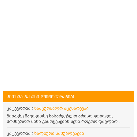
კითხვა-პასუხი (ფიტოტერაპია)
კატეგორია :
სამკურნალო მცენარეები
მიხაკზე წავიკითხე სასარგებლო არისო.გთხოვთ,
მომწეროთ მისი გამოყენების წესი.როგორ დავლიო
მიხაკის ჩაი. ასევე მაინტერესებს ლეიკოციტები მაქვს
ოდნავ დაბალი და წავიკითხე ლეიკოციტების დონეს
კატეგორია :
ხალხური საშუალებები