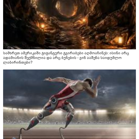
სამხრეთ ამერიკაში გიგანტური გვირაბები აღმოაჩინეს: ისინი არც
ადამიანის შექმნილია და არც ბუნების - ვინ ააშენა საიდუმლო
ლაბირინთები?