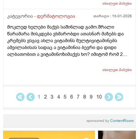
გამომწვევი მიზეზები ხშირი ხელების ბანვის გარდა და
იხილეთ
პასუხი
ხშირი ხელების ბანვის გარდა რა არის ამის
გამომწვევი მიზეზები ან რა სხვა დაავადებები
კატეგორია -
დერმატოლოგია
თარიღი :
15-01-2026
შეიძლება გამოიწვიოს ან იქნებ მირჩიოთ რაიმე ხელის
მოკლედ ხელები მაქვს საშინლად გამო.შრალი
კრემი
წარამარა მისკდება ვხმარობდი ათასნარ მაზებს და
კრემებს ვსვავ ახლა ვიტამინს მულტივიტამინებს
ამვილაბისას სადაც ა ვიტამინია ბევრი და დიდი
ალბათობით ა ვიტამინოზიმაქვს ხო? იმიტომ რომ 2
თვეა ესე ვარ რას აღარ ვისვამ მაგრან რამოდენიმე
დაბანვაზე მიუხეშდება და მისკდება შემდეგ და არის
იხილეთ
პასუხი
თუარა იმის შანსიამ დამსკდარი კანიდანრაიმე
ინფეწცია შემეჭრას ??
1
2
3
4
5
6
7
8
9
10
sponsored by
ContentRoom