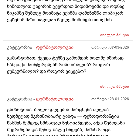
სიწითლით ცხვირის გვერდით მიდამოებში და ოდნავ
ნიკაპზე შემდეგ მოიმატა ექიმმა დამინიშნა ლიპიკარ
ეგზემის მაზი თავიდან 5 დღე მომიხდა თითქმის
ამილაგა და შემდეგ ისევ თავიდან დამეწყო სიწითლე
და დაემატა წარბებს შორის . გავაგრძელე ეს ეგზემია
იხილეთ
პასუხი
მაზი მაგრამ უფრო მიუარესებდა და ახლა არაფერს
არ ვისმევ მაგრამ კანი მაქვს საშინლად გამომშრალი
კატეგორია -
დერმატოლოგია
თარიღი :
07-03-2026
და პერიოდულად ისევ მაქვს სიწითლე ვერ გავიგე
გამარჯობათ, ქვედა ტუჩზე გამომდის ხოლმე ხშირად
ზუსტად რა მჭირს მეშინია რაიმე კრემია წასმა რომ
ნახეთქი.მაინტერესებს რისი ბრალია? როგორ
უარესი არ დამემართოს რა შეიძლება გავაკეთო ?
ვუმკურნალო? და როგორ ვიკვებო?
იხილეთ
პასუხი
კატეგორია -
დერმატოლოგია
თარიღი :
28-01-2026
გამარჯობა. ბოლო დღეებია მარცხენა იღლია
ზედმეტად მგრძნობიარე გახდა — დეზოდორანტის
წასმის შემდეგ სწრაფად ნესტიანდება, აქვს წებოვანი
შეგრძნება და სუნიც მალე ჩნდება, მაშინ როცა