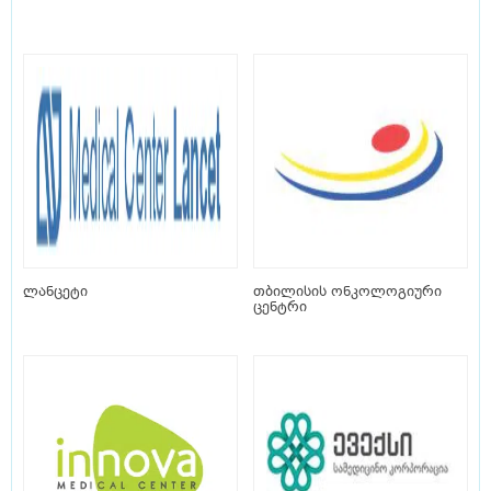
ლანცეტი
თბილისის ონკოლოგიური
ცენტრი