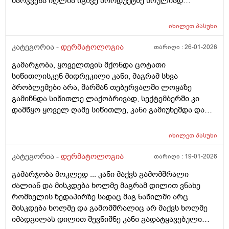
მარჯვენა იღლია იგივე პროდუქტზე სრულიად
ნორმალურად რეაგირებს და მშრალია. სიწითლე ან
ტკივილი არ მაქვს, მაგრამ აშკარა ასიმეტრიაა
იხილეთ
პასუხი
რეაქციაში. მაინტერესებს, შეიძლება თუ არა ეს იყოს
კანის გაღიზიანება, ოფლის ჯირკვლების აქტივობის
კატეგორია -
დერმატოლოგია
თარიღი :
26-01-2026
სხვაობა ან სხვა დერმატოლოგიური მიზეზი ან
გამარჯობა, ყოველთვის მქონდა ცოტათი
როგორი ტიპის მოვლას მირჩევთ ვარ 17 წლის ბიჭი
სიწითლისკენ მიდრეკილი კანი, მაგრამ სხვა
ბევრი სხვადასხვა დეზოდორანტი მიხმარია და
პრობლემები არა, შარშან თებერვალში ლოყაზე
აღმოვაჩინე რო დეზოდორანტებში არ არის საქმე
გამიჩნდა სიწითლე ლაქობრივად, სექტემბერში კი
არამედ ჩემს მარცხენა იღლიაშია. მადლობა წინასწარ
დამწყო ყოველ ღამე სიწითლე, კანი გამიუხეშდა და
პასუხისთვის
წავედი დერმატოლოგთან, დამინიშნა დერმოდექსის
საწინააღმდეგო სახის დასააბნი 6 კვირის მანძილზე,
იხილეთ
პასუხი
როზამეტი დღეგმოშვებით და აზელაინის მჟავა 15%,
ამასთან ერთად ავენის ტოლარენს კონტროლი,
კატეგორია -
დერმატოლოგია
თარიღი :
19-01-2026
მითხრა, რომ მაქვს პაპულაპოსტულოზური როზაცეა,
გამარჯობა მოკლედ ... კანი მაქვს გამომშრალი
რაც დავიწყე მკურნალობა საშინლად მომემატა
ძალიან და მისკდება ხოლმე მაგრამ დილით ვნახე
ლოყებზე გამონაყარი, სხაბოლოოდ დავიწყე
რომხელის ზედაპირზე სადაც მაგ ნაწილში არც
დოქსიციკლინის 100 მგ დალევა უკვე 10 დღეზე მეტია
მისკდება ხოლმე და გამომშრალიც არ მაქვს ხოლმე
და სახე უფრო ჩაწყნარდა, რა ვქნა როდის შევწყვიტო
იმადგილას დილით შევნიშნე კანი გადატყავებული
დალევა?