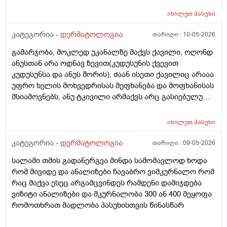
იხილეთ
პასუხი
კატეგორია -
დერმატოლოგია
თარიღი :
10-05-2026
გამარჯობა, მოკლედ უკანალზე მაქვს ქავილი, ოღონდ
ანუსთან არა ოდნავ ზევით(კუდუსუნის ქვევით
კუდუსუნსა და ანუს შორის), ძაან ისეთი ქავილიც არააა
უფრო ხელის მოხვედრისას მეფხანება და მოფხანისას
მსიამოვნებს, ანუ ტკივილი არმაქვს არც გასიებულუ
არაა, 2 წლის წინ გავიკეთე პილონუდირ კისტის
ოპერაცია ანუ ბეწვის ჩაბრუნება(ლაზერით) მაგის მერე
იხილეთ
პასუხი
კვირაში მინიმუმ 4 ჯერ ვიბან მაგ ადგილს(მხოლოდ
წყლით) ანუ არამგონია რომ გამიმეორდეს. ჭიები
კატეგორია -
დერმატოლოგია
თარიღი :
09-05-2026
მყავდა და მაგანაც იცის ქავილი მაგრამ ანუსის
სალამი თმის გადანერგვა მინდა სამომავლოდ ხოდა
გარშემო, ჰემოროიდიც მაქვს ოდნავ, სოკო შეიძლება
რომ მივიდე და ანალიზები ჩავაბრო ვიმკურნალო რომ
იყოს? ან კანის გაღიზიანება?
რაც მაქვა ესეც არგამცვინდეს რამდენი დამიჯდება
ვიზიტი ანალიზები და მკურნალობა 300 ან 400 მეყოფა
რომოთხრათ მადლობა პასუხისთვის წინასწარ