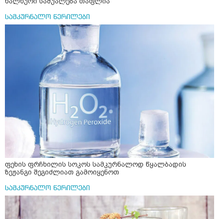
ხალხური საშუალება თაფლია
სამკურნალო წერილები
ფეხის ფრჩხილის სოკოს სამკურნალოდ წყალბადის
ზეჟანგი შეგიძლიათ გამოიყენოთ
სამკურნალო წერილები