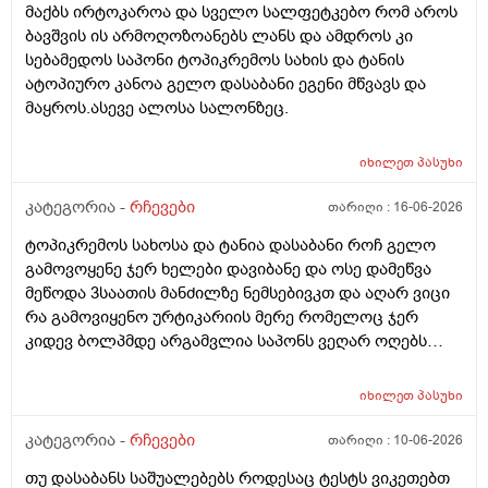
მაქბს ირტოკაროა და სველო სალფეტკებო რომ აროს
ბავშვის ის არმოღოზოანებს ლანს და ამდროს კი
სებამედოს საპონი ტოპიკრემოს სახის და ტანის
ატოპიურო კანოა გელო დასაბანი ეგენი მწვავს და
მაყროს.ასევე ალოსა სალონზეც.
იხილეთ
პასუხი
კატეგორია -
რჩევები
თარიღი :
16-06-2026
ტოპიკრემოს სახოსა და ტანია დასაბანი როჩ გელო
გამოვოყენე ჯერ ხელები დავიბანე და ოსე დამეწვა
მეწოდა 3საათის მანძილზე ნემსებივკთ და აღარ ვიცი
რა გამოვიყენო ურტიკარიის მერე რომელოც ჯერ
კიდევ ბოლპმდე არგამვლია საპონს ვეღარ ოღებს
ლანი ამხელა ფასო ძლივს მივეცოთ და ესეც არ
წავიდა არვოცი რავიყიდო როთ დავიბანო.დავიღალე
იხილეთ
პასუხი
ნერვები აღარ მყოფნის.მკრჩოეთ რა სევამედზე კი
მაყროს და მექავება..მ ყან საშინლად გამოშრა ხელები
კატეგორია -
რჩევები
თარიღი :
10-06-2026
სებამედზეც და ამ ტოპიკრემოს გელზეც .ექომთან
თუ დასაბანს საშუალებებს როდესაც ტესტს ვიკეთებთ
არსად და ვერც წავალ