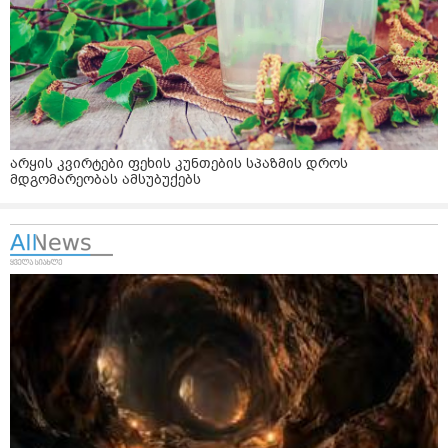
არყის კვირტები ფეხის კუნთების სპაზმის დროს
მდგომარეობას ამსუბუქებს