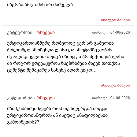
მაგრამ არც იმან არ მიშველა
იხილეთ
პასუხი
კატეგორია -
რჩევები
თარიღი :
04-06-2026
ურტოკაროისნმერე რომელოც ჯერ არ გამვლია
ბოლომდე ამოზეხდა ლანი და ამ.ეტაპზე.ვობან
მცოლპდ ეყლოთ თუმცა მაინც კი არ მეჭომება ლანი
აი როგორ ვთქვაყვროს ზსეჰრხმება მაქვს თითქოს
ცემენტი შემაყარეს სახეზე აღარ ვიცო
რავქნა.დავიღალე ამდენ ექსპერომენტებშო და
წვალებაშო..სულ ბავშობიდან დღემდე ალისა საპონს
იხილეთ
პასუხი
ბხმარობდო მშვენივრად და რაც სირბელო გაამძაფრწ
2036წელს.ვეღარ ბხმღობ.მცპლპდნეყალოც კი ესეთ
კატეგორია -
რჩევები
თარიღი :
04-06-2026
შეჰრძნებას მაძლევს და ასე მგონია ვერანაირი
შამპუნმანშეიძლება რომ თუ ალერგია მოგცა
დამატენოანებელო ვერ მშველოს.პოროს დაბანოს
ურტიკაროისნდროს ან ისედაც ანაფილაქსია
მერე 4ჯერ ვისმევ პატარა პატარა შიალედებში
გამოიწვიოს??
ბიბჩენის დამცავ გვირილოს კრემს პანთენოლოთ რომ
ლანმა ცოტა მაონც სული მოითქვამს ზტრესოა დაბანა