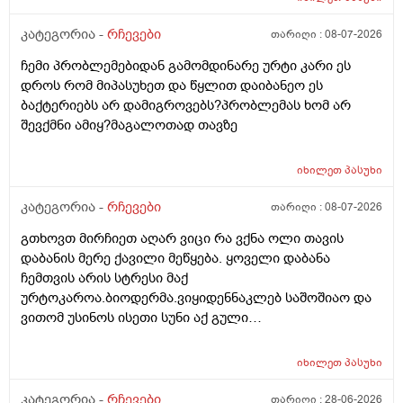
წაიყვან.ჰოდა რომ ხალიან ვცადო და მივაღწიო
შედეგს იბ ის ექიმთან მაომც ჩავიდეს თუ თავის
კატეგორია -
რჩევები
თარიღი :
08-07-2026
ექიმთან ვერა რადგან ძვირო კდება და არგვაქ .ჰოდა
ჩემი პრობლემებიდან გამომდინარე ურტი კარი ეს
იბნის ექიმყან რომ დ ვიტამინი გაიკეთოს და უბნის
დროს რომ მიპასუხეთ და წყლით დაიბანეო ეს
ექიმის დანიშნულებას ვენდო ის ხომ კარდიოლოგი
ბაქტერიებს არ დამიგროვებს?პრობლემას ხომ არ
არაა თან დიდათ რომ ვაკვირდები არაა მცოდნე ამ
შევქმნი ამიყ?მაგალოთად თავზე
მხრივ და ვერ ვენდობი და ხომ არავნებს მამას დ
ვიტამინი თუ დაინიშნა ექიმმა უბნის ექიმმა რამდენად
სარისკოა?მის კარდიოლოგა ვერ დავირეკავ ან
იხილეთ
პასუხი
კატეგორია -
რჩევები
თარიღი :
08-07-2026
გთხოვთ მირჩიეთ აღარ ვიცი რა ვქნა ოლი თავის
დაბანის მერე ქავილი მეწყება. ყოველი დაბანა
ჩემთვის არის სტრესი მაქ
ურტოკაროა.ბიოდერმა.ვიყიდენნაკლებ საშოშიაო და
ვითომ უსინოს ისეთი სუნი აქ გული
მიღონდება.ლეპეტიტოც ვიხმარე ბაბეს ექსტრა
დამატენიანებელი შამპუნიც მაგრამ ყველაფერზე
იხილეთ
პასუხი
ქავილი მეწყება დაბანიდან მეორე დღეს.აღარ
შემიხლია ვიტანკები.რამე მირჩიეთ დამპუნი რა რომ
კატეგორია -
რჩევები
თარიღი :
28-06-2026