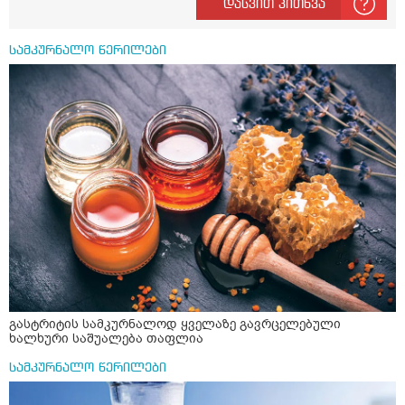
დასვით კითხვა
მისგან ეს ტოქსიკური ურთიერთობა დავასრულე ეხლა
ისებ ასე ვარ თავბრუხვევებით და როგორ მოვიქცეე
არვიცი ბოდიში ცოყა არულად მიწერია
სამკურნალო წერილები
გასტრიტის სამკურნალოდ ყველაზე გავრცელებული
ხალხური საშუალება თაფლია
სამკურნალო წერილები