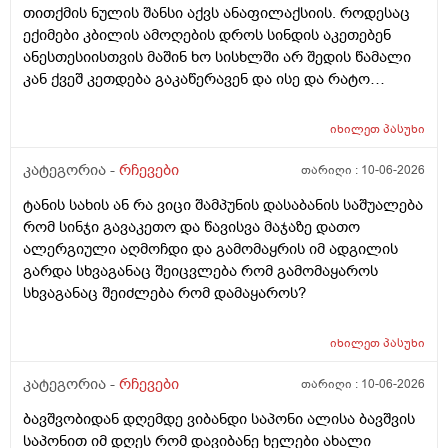
თითქმის ნულის შანსი აქვს ანაფილაქსიის. როდესაც
ექიმები კბილის ამოღების დროს სინდის აკეთებენ
ანესთესიისთვის მაშინ ხო სისხლში არ შედის წამალი
კან ქვეშ კეთდება გაკაწერავენ და ისე და რატო
ეუბნებიან ხოლმე თავბრო ხო არდაგეხვაო? როგორ
ახარო რატომ იკითხებიან თუ ანა ფილოქსიოზე არ
იხილეთ
პასუხი
ფიქრობენ? დათმობად ადგილობრივად შეიძლება
გამონაყარი გაჩნდე რატო არიან მზად ყოფნაში გუშინ
კატეგორია -
რჩევები
თარიღი :
10-06-2026
შეიცვლება თავბრუ დაეხვეწეს და ან კიდევ უარესი
ტანის სახის ან რა ვიცი შამპუნის დასაბანის საშუალება
რატო არ აკეთებენ ამ სინდს ყველგან და რატომ
რომ სინჯი გავაკეთო და წავისვა მაჯაზე დათო
მაინცდამაინც სპეციალურ კლინიკებში რატომ ეს
ალერგიული აღმოჩდი და გამომაყრის იმ ადგილის
შენიათ
გარდა სხვაგანაც შეიცვლება რომ გამომაყაროს
სხვაგანაც შეიძლება რომ დამაყაროს?
იხილეთ
პასუხი
კატეგორია -
რჩევები
თარიღი :
10-06-2026
ბავშვობიდან დღემდე ვიბანდი საპონი ალისა ბავშვის
საპონით იმ დღეს რომ დავიბანე ხელები ახალი