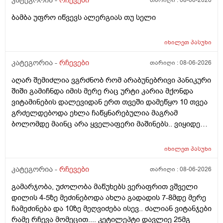
კატეგორია -
რჩევები
თარიღი :
08-06-2026
ბამბა უფრო იწვევს ალერგიას თუ სელი
იხილეთ
პასუხი
კატეგორია -
რჩევები
თარიღი :
08-06-2026
აღარ შემიძლია ვგრძნობ რომ არაბუნებრივი პანიკური
შიში გამიჩნდა იმის მერე რაც ურტი კარია მქონდა
ვიტამინების დალევიდან ერთ თვეში დამეწყო 10 თვეა
გრძელდებოდა ეხლა ჩაწყნარებულია მაგრამ
ბოლომდე მაინც არა ყველაფერი მაშინებს.. ვიყიდე
ტობი კრემის სახისა და ტანის გელი მაგრამ მეშინია
გამოყენება პატარა ადგილას რო ბცადო
იხილეთ
პასუხი
ალერგოულინთუ ვა4 სელზე რაც მე არვიცო ვარ თუ
არა.მაშონ ანაფილაქსია ხომ არ მექმება?
კატეგორია -
რჩევები
თარიღი :
08-06-2026
ამხელა.ფასო მიბეცო წვალებით და ვერ ვბედავ
გამარჯობა, უძოლობა მაწუხებს ვერაფრით ვშველი
ცუდათ ვხდებინშოშოსგან მარტო მაშინებს ეს
დილის 4-5ზე მეძინებოდა ახლა გადადის 7-8მდე მერე
ონტელექტოც ანაფილაქსიას ახსენებს სულ დამამე
ჩამეძინება და 10ზე მეღვიძება ისევ.. ძალიან ვიტანჯები
როზა
რამე რჩევა მომეცით.... კეტილეპტი დავლიე 25მგ