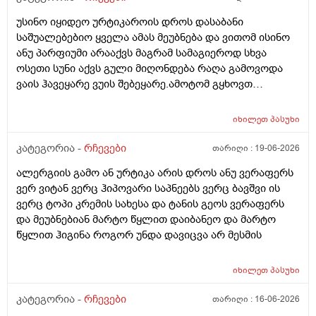
სუნიც ქონდეს ცოტა ნორმალურო და არ
უსინო იყიდეო ურტიკაროის დროს დასაბანი
ამექავოს.ბიბხიანოს შამპუნი რომ ვიყიდო ბაბეზ3
საშუალებებიო ყველა ამას მეუბნება და ვითომ ისინო
უარესი ხომ არარის?მხოლპდ ბიბცოანის საპობს იტანს
ანუ პარფიუმი არააქვს მაგრამ სამაგიეროდ სხვა
ტანოს კანი მაგრამ შამპუნი აოხმაროა და ასე მგონია
ოსეთი სუნი აქვს გული მიღონდება რაღა გამოვოდა
ბაბე იფრო ნახია და თუ ბაბე მახლევს ქავილს ბიბჩენი
ვაის ჰავეყარე ვუის შებეყარე.ამოტომ გყხოვთ
იგრო მომცემს?სავატაუდოთ სიმშრალისგან მექავება
მომწერეთ მე ახლა ვხმარობ ბაბეა ექსტრა
რადგან დაბანის მეორე დღეს მეწყება ქავილი.ან თუ
დამატენიანებელ შამპუნს თაფლით რომ აროს იმას და
ბინჩენი უკეთესია რონელი?სხვადასხვა აქვს ბუბჩენს
იხილეთ
პასუხი
მაგას იფრო რბილი დამცოტა სილფატი აქვს თუ
ბუბჩენის შამპუნი რომ ვიყიდო იმად?
კატეგორია -
რჩევები
თარიღი :
19-06-2026
ალერგიის გამო ან ურტიკა არის დროს ანუ ვერაფერს
ვერ ვიტან ვერც ჰიპოვარი საპნეებს ვერც ბავშვი ის
ვერც ტოპი კრემის სახესა და ტანის გეოს ვერაფერს
და მეუბნებიან მარტო წყლით დაიბანეო და მარტო
წყლით ჰიგინა როგორ უნდა დავიცვა არ მესმის
იხილეთ
პასუხი
კატეგორია -
რჩევები
თარიღი :
16-06-2026