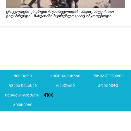
ვრცელდება კადრები რუსთაველიდან, სადაც სატვირთო
გადაბრუნდა - მანქანაში მცირეწლოვანიც იმყოფებოდა
მთავარი
კითხვა-პასუხი
ენციკლოპედია
ჩვენს შესახებ
რეკლამა
კონტაქტი
ხშირად დასმული
კითხვები
Mkurnali.ge © 2016 ყველა უფლება დაცულია
მასალების გადაბეჭდვა/რეპროდუცირება აკრძალულია,
იხილეთ
მასალის გამოყენების პირობები