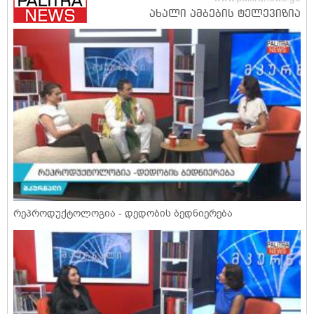
რეპროდუქტოლოგია - დედობის ბედნიერება