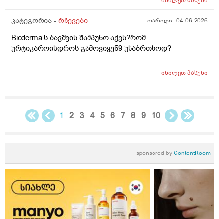
უკბე არადა ჭიჭყიანია ხომ არ ვივლი.ჯერ წულოთ
იხილეთ
პასუხი
დაბანა რა არის და ოსოც ასე ღმომოხდა.ხელებზე და
კატეგორია -
რჩევები
თარიღი :
04-06-2026
ტამზე არვარ ასე.წყლოთაც კი ჩიმი წვაც მაქ აქა ოქ
სახეზე წამოერად.ბუნჩენსაც ბავშობიდან ვხმარობ
Bioderma ს ბავშვის შამპუნო აქვს?რომ
ურტიკაროისდროს გამოვიყენ9 უსაბრთხოდ?
იხილეთ
პასუხი
1
2
3
4
5
6
7
8
9
10
sponsored by
ContentRoom