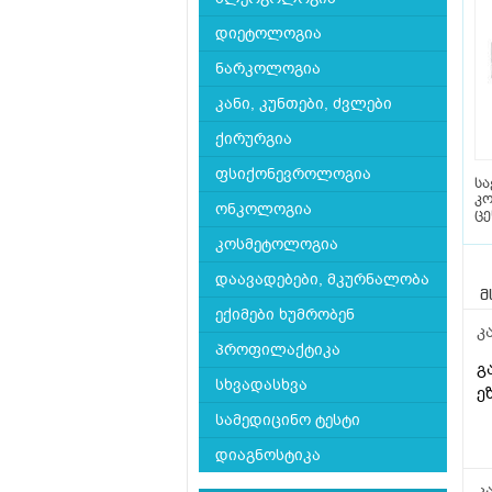
დიეტოლოგია
ნარკოლოგია
კანი, კუნთები, ძვლები
ქირურგია
ფსიქონევროლოგია
ს
კ
ონკოლოგია
ც
კოსმეტოლოგია
დაავადებები, მკურნალობა
მ
ექიმები ხუმრობენ
კ
პროფილაქტიკა
გ
სხვადასხვა
ე
სამედიცინო ტესტი
დიაგნოსტიკა
კ