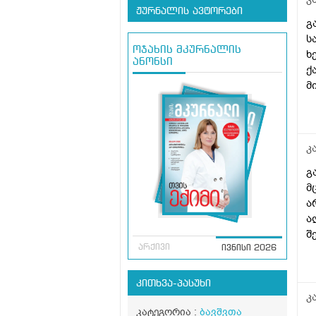
ჟურნალის ავტორები
გ
ს
ოჯახის მკურნალის
ხ
ანონსი
ქ
მ
კ
გ
მ
ა
ა
შ
არქივი
ივნისი 2026
კითხვა-პასუხი
კ
კატეგორია :
ბავშვთა