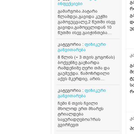
გ
ინფექციები
რ
გამარჯობა.პატარა
გ
წლამდეა,გავიდა კუჭში
დ
გამოვუცვალე,2 წუთში ისევ
გავიდა,გამოცცლიდან 10
უ
წუთში ისევ.გაიჭინთება
გ
გავა.აშლილი არაა,ღამეც
ნ
მშვიდად ეძინა,გუშინ
კატეგორია :
ფიზიკური
ა
საღამოსაც ეგრე გააკეთა
განვითარება
.იქნებ რამე მითხრათ?
ა
კ
8 წლის (+ 3 თვის გოგონას)
თვითონ ბავშვი არ წუხს
ა
ბოქვენზე გაეზარდა
გ
ს
რამდენიმე ღერი თმა და
მ
გაუმუქდა. წამოზრდილი
ს
ტ
აქვს მკერდიც. არის
გ
ასაკთან შედარებით
ს
მაღალი და აქვს წონაც ( 44
კატეგორია :
ფიზიკური
რ
კგ). რამდენად საშიშია, რას
განვითარება
დ
მივაქციო ყურადღება?
ჩემი 6 თვის ჩვილი
ნ
რამდენად ნორმალურია?
მხოლოდ ერთ მხარეს
და რა გავლენა შეიძლება
ა
ტრიალდება
იქონიოს ამ ყველაფერმა.
კ
საყურადღებოა?რას
გვირჩევთ
პ