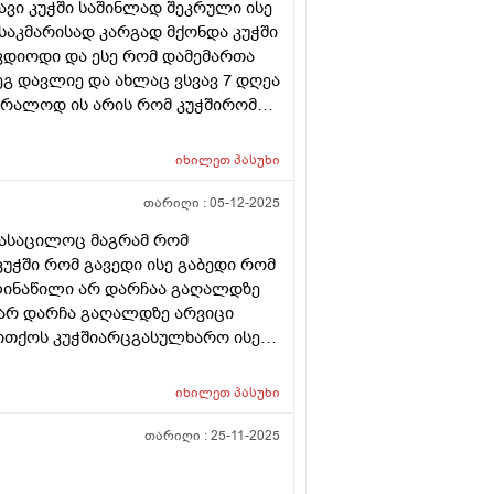
ვი კუჭში საშინლად შეკრული ისე
აკმარისად კარგად მქონდა კუჭში
დიოდი და ესე რომ დამემართა
გ დავლიე და ახლაც ვსვავ 7 დღეა
ბრალოდ ის არის რომ კუჭშირომ
ერეული და მეორე ყვითელი ..
სხლიანი არმაქვს განავალი ეს
იხილეთ
პასუხი
 ვიღებ მულტივიტაკინებს
ვლის შემდეგ ცოტათი მტკივა არა
თარიღი :
05-12-2025
 სათესლე პარკის დასაწყისი
სასაცილოც მაგრამ რომ
ზიანა და არის თუარა ისეთი
უჭში რომ გავედი ისე გაბედი რომ
მითხრა ექიმმა დანიშბულების
ლინაწილი არ დარჩაა გაღალდზე
მენთოლიანია უს სანთელი
 არ დარჩა გაღალდზე არვიცი
თითქოს კუჭშიარცგასულხარო ისე
 თითზეც არანაირი განავლის
 საშიში ხოარა ან რას ნიშნავს ეს
იხილეთ
პასუხი
თარიღი :
25-11-2025