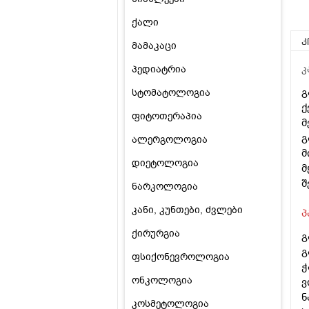
ქალი
კ
მამაკაცი
პედიატრია
კ
გ
სტომატოლოგია
ქ
ფიტოთერაპია
მ
გ
ალერგოლოგია
მ
დიეტოლოგია
მ
შ
ნარკოლოგია
კანი, კუნთები, ძვლები
პ
ქირურგია
გ
გ
ფსიქონევროლოგია
ჭ
ონკოლოგია
ვ
ნ
კოსმეტოლოგია