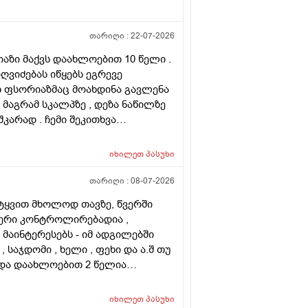
თარიღი :
22-07-2026
რიაზი მაქვს დაახლოებით 10 წელი .
ღვიძებას იწყებს ეგრევე
ათ ფსორიაზმაც მოახდინა გავლენა
 მაგრამ სკალპზე , დეზა ნაწილზე
კარად . ჩემი შეკითხვა
ირება , თუ არის მიზანშეწონილი
მ ამ პროცედურებმა კიდევ უფრო
იხილეთ
პასუხი
ახმა ვარ ერთი სიტყით . მოკლედ
 და არის თუ არა პრაქტიკაში ვინც
თარიღი :
08-07-2026
ლა კიდე უფრო . მადლონა წინასწარ
იტყვით მხოლოდ თავზე, წვერში
ფერი კონტროლირებადია ,
ა მაინტერესებს - იმ ადგილებში
, საჯდომი , ხელი , ფეხი და ა.შ თუ
 და დაახლოებით 2 წელია
ს ვარ . ვიღაცამ მითხრა შესაძლოა
ა . სხვადასხვა ვერსია მესმის ,
იხილეთ
პასუხი