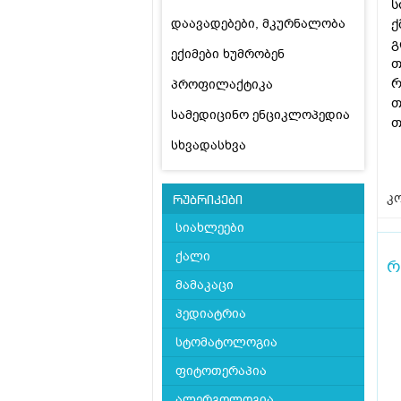
ს
დაავადებები, მკურნალობა
ქ
გ
ექიმები ხუმრობენ
თ
რ
პროფილაქტიკა
თ
სამედიცინო ენციკლოპედია
თ
სხვადასხვა
კო
რუბრიკები
სიახლეები
ქალი
რ
მამაკაცი
პედიატრია
სტომატოლოგია
ფიტოთერაპია
ალერგოლოგია