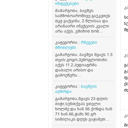
ზ
ინფექციები
გ
კ
Გამარჯობა, ბავშვს
სამშობოაროშივე გაუკეთეს
ს
ბცჟ ვაქცინა, 2 წლისაა და
ს
არანაირი ინექციის კვალი
მ
არა აქვს, ვშიშობ ხომ
ნამდვილად ჩაუტარეს?
კატეგორია :
რჩევები
მშობლებს
გამარჯობა..ბავშვი მყავს 1.5
კ
თვის გოგო,ჰემოგლობინი
გ
აქვს 11.2,პედიატრმა
დაბალი არისო და
გ
გამოუწერა
ფ
ფერმულეკი,ასევე ხორცი
ქ
რაციონში ყოველდღე..ერთი
კატეგორია :
ბავშვის
ძ
თვე ვასვი და გავუმეორე
აღზრდა
ანალიზი ისევ იგივე ჰქონდა
ა
გამარჯობა,მყავს 23 დღის
11.1,კვლავ გაუგრძელეო
ბიჭი,სუნთქვას ვთვლი
თქვა წამალი,4 დან 6
ხოლმე და ხან 56 ქონდა ხან
თვემდე მკურნალობენ ამ
71 ხან 66,ჭამს 90 გრ
კ
წამლითო...ბავშვს
სიმილაკს დღეს ვაჭამეთ
არუყვარს დალევა ხან.
120 გრ და თითქოს.ვერ
მ
სვავს ხან არა,..მართლა