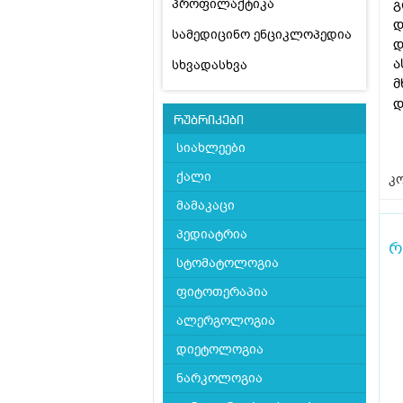
პროფილაქტიკა
გ
დ
სამედიცინო ენციკლოპედია
დ
ა
სხვადასხვა
მ
დ
რუბრიკები
სიახლეები
ქალი
კო
მამაკაცი
პედიატრია
რ
სტომატოლოგია
ფიტოთერაპია
ალერგოლოგია
დიეტოლოგია
ნარკოლოგია