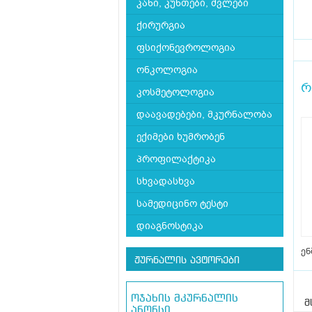
კანი, კუნთები, ძვლები
ქირურგია
ფსიქონევროლოგია
ონკოლოგია
რ
კოსმეტოლოგია
დაავადებები, მკურნალობა
ექიმები ხუმრობენ
პროფილაქტიკა
სხვადასხვა
სამედიცინო ტესტი
დიაგნოსტიკა
ენ
ჟურნალის ავტორები
ოჯახის მკურნალის
მ
ანონსი