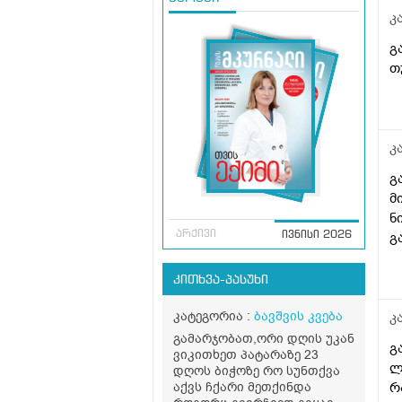
კ
გ
თ
კ
გ
მ
ნ
არქივი
გ
ივნისი 2026
კითხვა-პასუხი
კატეგორია :
ბავშვის კვება
კ
გამარჯობათ,ორი დღის უკან
გ
ვიკითხეთ პატარაზე 23
ლ
დღოს ბიჭოზე რო სუნთქვა
აქვს ჩქარი მეთქინდა
რ