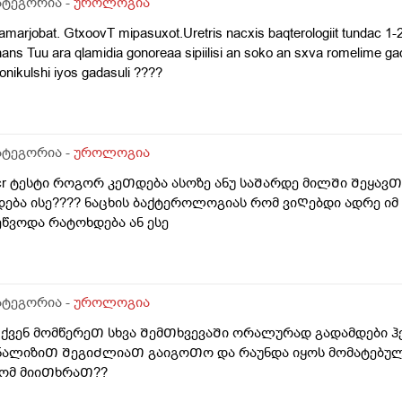
ატეგორია -
უროლოგია
marjobat. GtxoovT mipasuxot.Uretris nacxis baqterologiit tundac 1-2
ans Tuu ara qlamidia gonoreaa sipiilisi an soko an sxva romelime ga
onikulshi iyos gadasuli ????
ატეგორია -
უროლოგია
cr ტესტი როგორ კეᲗდება ასოზე ანუ საᲨარდე მილᲨი Შეყა
დება ისე???? ნაცხის ბაქტეროლოგიას რომ ვიᲦებდი ადრე ი
ეწვოდა რატოხდება ან ესე
ატეგორია -
უროლოგია
ქვენ მომწერეᲗ სხვა ᲨემᲗხვევაᲨი ორალურად გადამდები ჰ
ნალიზიᲗ ᲨეგიᲫლიაᲗ გაიგოᲗო და რაუნდა იყოს მომატებულ
ომ მიიᲗხრაᲗ??