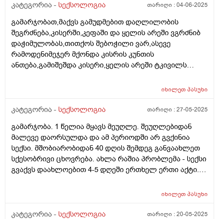
პერიოდულად ისევ აყრიდა პენისი თავზე
კატეგორია -
სექსოლოგია
თარიღი :
04-06-2025
წითლად,არის მარიხუანის სისტემატიური
გამარჯობათ,მაქვს გამუდმებით დაღლილობის
მომხმარებელიც.როდესაც მოწევდა ვაკვირდებოდით
შეგრძნება,კისერში,კეფაში და ყელის არეში ვგრძნიბ
მაშინ დააყრიდა პენისზე და უჭირდა სექსი. ამ ბოლო
დაჭიმულობას,თითქოს შებოჭილი ვარ,ასევე
დროს რამოდენიმეჯერ ერექციის პრობლემა დაეწყო
რამოდენიმეჯერ მქონდა კისრის კუნთის
პენისი უვარდება ეს ყველაფერი ჩემზე ძალიან
ანთება,გამიშეშდა კისერი,ყელის არეში ტკივილს
მოქმედებს ზოგადად ძალიან ტემპერამენტიანი ვარ
ვგრძნობ სულ რომელიც გადამდის მარცხენა ყურში
ყოველდღე მინდა სექსუალური ცხოვრება მეუღლეს
თითქოს ცხელი წყალი გადმომდინდა ისე,ვიყავი
სულ ხან არ შეუძლია ხან უვარდება მოკლედ ძალიან
იხილეთ
პასუხი
ოჯახის ექიმთან და დამინიშნა მკურნალობა,მიციბონი
დასტრესილი ვარ. მაინტერესებს ეს პრობლემები
ნექსი ნაითი ირონ სთრონგი და რეგიმედი
კატეგორია -
სექსოლოგია
თარიღი :
27-05-2025
შეიძლება მარიხუანამ გამოიწვიოს?ვამჩნევ როცა
დამინიშნა,შარდის ანალიზში იყო დიდი რაოდენობით
ეწევა აღარ უნდა საერთოდ სექსი მოთხოვნილებაც არ
გამარჯობა. 1 წელია მყავს მეუღლე. შეუღლებიდან
ეპითელი,გემოგლობინი დაბალი მქონდა,მაქვს წნევა
აქვს დიდად.
მალევე დაორსულდა და ამ პერიოდში არ გვქინია
მიახლოებითი ხშირად,მკურნალობა ჩავიტარე მაგრამ
სექსი. მშობიარობიდან 40 დღის შემდეგ განვაახლეთ
ის შეგრძნებები ისევ მაქვს,კისერი დაჭიმული და
სქესობრივი ცხოვრება. ახლა რაშია პრობლემა - სექსი
თავბრუს ხვევები,შეგრძნება თითქოს სიცხე მაქვს,ღამე
გვაქვს დაახლოებით 4-5 დღეში ერთხელ ერთი აქტი.
რამოდენიმეჯერ მეღვიძება,თითქოს თავს ვერ ვდებ
ჩემი ცოლი
მოსვენებულად,ცხოვრებაში სტრესული მომენტებიც
ხშირად მქონია,თან ძალიან სტრესული,ვარ 27 წლის
იხილეთ
პასუხი
გოგო.ზოგადად ვარ ძალიან ტემპერამენტულუ,სულ
კატეგორია -
სექსოლოგია
თარიღი :
20-05-2025
მინდა მეუღლესთან ურთიერთობა,დღეში ათჯერ