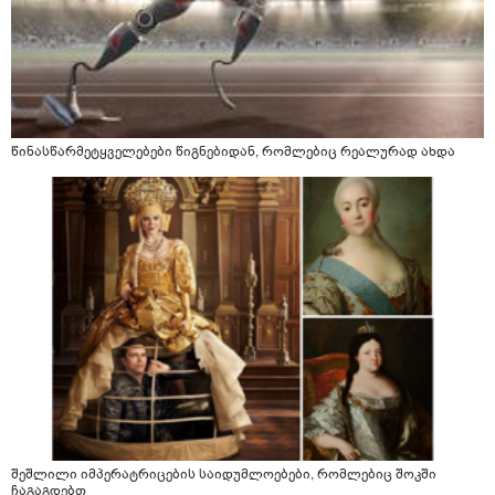
წინასწარმეტყველებები წიგნებიდან, რომლებიც რეალურად ახდა
შეშლილი იმპერატრიცების საიდუმლოებები, რომლებიც შოკში
ჩაგაგდებთ