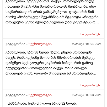
გამარჯობა. ერექციასთან მაქვს პროობლემა მალე
ვათავებ მე 2 ჯერზე მიჭირს რადგან მივარდება, ასო
საკმარისად არ არის გამაგრებული. ცოტა ხნის წინ
ასოზე ამობურცული შევამჩნიე არ მტკიოდა არაფერი,
ორალური სექსი მქონდა ქალთან დამცავუთ ტანს რო
ვიბანდი ის ამობურცული ჩალურჯებული იყო
სავარაუდოდ კაპილარები უნდა ბრალი იყო. სპირტს
იხილეთ
პასუხი
ვისვამდი და გადამიარა სილურჯემ ზომამაც დაიკლო.
დ ვიტამინის ნაკლებობა მაქვს ანალიზმა 16 მიჩვენა
კატეგორია -
სექსოლოგია
თარიღი :
06-04-2025
ვსვავ ფინევიტ დ3. 60000 კვირაში 1 ხელ. რაც ამ
გამარჯობა, ვარ 38 წლის ქალი, ესეთი პრობლემა
წამალს ვსვავ საერთოდ არ ხდება აღზნება ასოსი.
მაქვს, რამოდენიმე წლის წინ მშობიარობის შემდეგ
მაინტერესებს ვის მივმართო ბათუმში თუ იცით ვინმე
დამეწყო სექსუალური კავშირის ზიზღი, რის გამოც
სპეციალისტი. ვარ 37 წლის.
მეუღლესთან პრობლემები მაქვს. რისი ბრალი
შეიძლება იყოს, როგორ შეიძლება ამ პრობლემის
შველა, მედიკამენტოზურად თუ როგორ, ან რა
პროფილის ექიმს მივმართო ამ პრობლემასთან
იხილეთ
პასუხი
დაკავშირებით, გთხოვთ დამაკვალიანოთ
კატეგორია -
სექსოლოგია
თარიღი :
09-03-2025
-გამარჯობა. ჩემი მეუღლე არის 32 წლის.