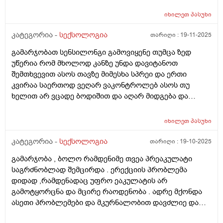
მივმართო?
იხილეთ
პასუხი
კატეგორია -
სექსოლოგია
თარიღი :
19-11-2025
გამარჯობათ სენსილონგი გამოვიყენე თუმცა ზედ
უწერია რომ მხოლოდ კანზე უნდა დავიტანოთ
შემთხვევით ასოს თავზე მიმესხა სპრეი და ერთი
კვირაა საერთოდ ვეღარ ვაკონტროლებ ასოს თუ
ხელით არ ვცადე ბოდიშით და აღარ მიდგება და
სურვილიც გამიქრა ურთიერთობის გთხოვთ მირჩიეთ
როგორ მოვიქცე და თუ აღმიდგება მგრძნობელობა
იხილეთ
პასუხი
ხან ამდგარი რომ მაქვს მაგასაც ვეღარ ვგრძნობ
კატეგორია -
სექსოლოგია
თარიღი :
19-10-2025
გამარჯობა , ბოლო რამდენიმე თვეა პრეაკულატი
საგრძნობლად შემცირდა . ერექციის პრობლემა
დიდად ,რამდენადაც უფრო ეაკულატის არ
გამოტყორცნა და მცირე რაოდენობა . ადრე მქონდა
ასეთი პრობლემები და მკურნალობით დავძლიე და
რატომ მიმეორებს ? რისი ბრალია ერთი შეხედვთ ?