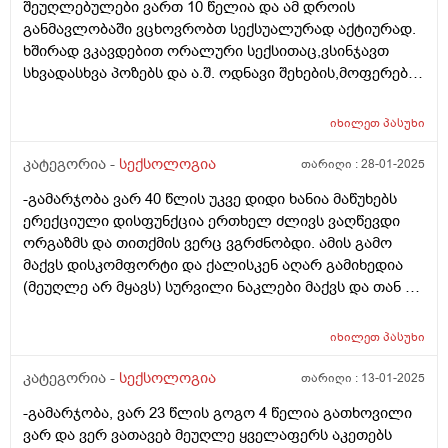
შეუღლებულები ვართ 10 წელია და ამ დროის
განმავლობაში ვცხოვრობთ სექსუალურად აქტიურად.
ხშირად ვკავდებით ორალური სექსითაც,ვსინჯავთ
სხვადასხვა პოზებს და ა.შ. ოდნავი შეხების,მოფერების
და კოცნის დროსაც კი უკვე გამაგრებული აქვს
სასქესო ორგანო. რამდენიმე დღეა ატყობს რომ
იხილეთ
პასუხი
სასქესო ორგანო როცა აუდგება არ მაგრდება კარგად
და მალევე მჩვარდება. გათავება არ უჭირს,განიცდის
კატეგორია -
სექსოლოგია
თარიღი :
28-01-2025
სიამოვნებასაც მაგრამ ანუ კარგად ამდგარი და
-გამარჯობა ვარ 40 წლის უკვე დიდი ხანია მაწუხებს
გამაგრებული არ აქვს. შეიძლება თუ არა ეს იყოს იმის
ერექციული დისფუნქცია ერთხელ ძლივს ვაღწევდი
მიზეზი, რომ წინა სამი კვირის განმავლობაში,ორჯერ
ორგაზმს და თითქმის ვერც ვგრძნობდი. ამის გამო
იწვა კლინიკაში და გაიკეთა ენდოსკოპიური და
მაქვს დისკომფორტი და ქალისკენ აღარ გამიხედია
წვრილი ნაწლავის გამოკვლევები. პირველად სრული
(მეუღლე არ მყავს) სურვილი ნაკლები მაქვს და თან არ
დაძინებით,მეორედ ნარკოზით,ვენაში შეუყვანეს
მინდა რო შევრცხვე. უროლოგს ავუხსენი და
ორივეჯერ წამალი. ასევე გასულ წელს, სექტემბერშიც
გამომიწერა ადორა. არც ეგ დამილევია არ ვიცი
გაიკეთა მსგავსი კვლევები,კოლონოსკოპია და
იხილეთ
პასუხი
როგორი რეაქცია აქვს. ანუ როგორც ვიაგრა არის
გასტროსკოპია,ასევე დაძინებებით. გემოგლობინი
ეგეთია დროებითი, თუ კურნავს კურნავს? ისიც არ ვიცი
კატეგორია -
სექსოლოგია
თარიღი :
13-01-2025
ფარული სისხლდენის გამო ჰქონდა 8.5ზე დაწეული. ეს
სწორად დამინიშნა თუ არა უბრალოდ ჩემი გასაჭირი
ყველაფერი შეიძლება უკავშირდებოდეს ამ
-გამარჯობა, ვარ 23 წლის გოგო 4 წელია გათხოვილი
ავუხსენი არც გავუსინჯივარ ეგრევე ადორა
პრობლემას? და თუ არის გამოსწორებადი? სხვას
ვარ და ვერ ვათავებ მეუღლე ყველაფერს აკეთებს
გამომიწერა ბოდიშით ბევრი დავწერე
ვერაფერს ვერ ვუკავშირებთ. არ არის მწეველი არც