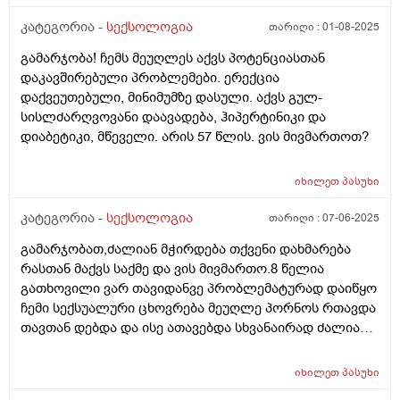
მძიმე დეპრესია მქონდა მაგრამ ახლაც არ ვიცი
მომეხსნა და გავუმკლავდი თუ არა იმ ყველაფერს რაც
კატეგორია -
სექსოლოგია
თარიღი :
01-08-2025
თავში ჩამიდეს . სექსუალური ცხოვრება 18 წლის
გამარჯობა! ჩემს მეუღლეს აქვს პოტენციასთან
ასაკში დავიწყე 4-ჯერ მქონდა სექსი მაგრამ საერთოდ
დაკავშირებული პრობლემები. ერექცია
ვერაფერს ვერ ვგრძნობდი ვერც ფიზიკურად ვერც
დაქვეუთებული, მინიმუმზე დასული. აქვს გულ-
ემოციურად მერე შემიყვარდა ერთი ბიჭი და ძლიერი
სისლძარღვოვანი დაავადება, ჰიპერტინიკი და
ემოციური კავშირი დავამყარე ძალიანაც მომწონს და
დიაბეტიკი, მწეველი. არის 57 წლის. ვის მივმართოთ?
ფიზიკურად სიამოვნებას მხოლოდ იმშემთხვევაში
ვიღებ თუ ემოციურად ძალიანნ ახლოს ვარ მასთან.
თუმცა ამას ხშირად ვერ ვახერხებ და ზოგჯერ
იხილეთ
პასუხი
ფიზიკურად მიჭირს რომრამე ვიგრძნო. რის გამოც ეს
კატეგორია -
სექსოლოგია
თარიღი :
07-06-2025
ბიჭი თავისთავს იდანაშაულებს და ურთიერთობაც
გვიფუჭდება. ყველაფერი რაც სექსთან არის
გამარჯობათ,ძალიან მჭირდება თქვენი დახმარება
დაკავშირებული ტრამვებთან ასოცირდება და ეს ჩემს
რასთან მაქვს საქმე და ვის მივმართო.8 წელია
სექსუალურ ცხოვრებაზე მთლიანად ახდენს გავლენას.
გათხოვილი ვარ თავიდანვე პრობლემატურად დაიწყო
სექსოლოგი დამეხმარება?
ჩემი სექსუალური ცხოვრება მეუღლე პორნოს რთავდა
თავთან დებდა და ისე ათავებდა სხვანაირად ძალიან
დიდი ხანი უნდებოდა.შემდეგ პენისზე გაუჩნდა
პრობლემები აუზში მოშარდვის შედეგად გარდნერელა
იხილეთ
პასუხი
დაემართა იმკურნალა ცოტახანი კარგად იყო მაგრამ