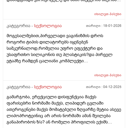
ვიმკურნალე ბაქტერია გაქრა მაგრამ შედეგი ნულოა
ოსევ ისე ვარ მაინტერესებს რისგან იქნება
იხილეთ
პასუხი
გამოწვეილი მსგავსი სიმპტომი არის თუარა შანსი იმის
რომ ვარიკოცელე იწვევდეს ასეთ მდგომარეიბას ან
კატეგორია -
სექსოლოგია
თარიღი :
18-01-2026
რომელ ექიმს მივმართო რომ დამაკვალიანოთ
მოგესალმებით,პირველადი ვაგინიზმის დროს
,მადლობა წიმასწარ
როგორი ტიპის დილატორებს იყენებენ
სამკურნალოდ,რომელია უფრო ეფექტური და
უსაფრთხო სილიკონის თუ პლასტიკის?და პირველ
ეტაპზე რამდენ ცალიანი კომპლექტი
შევიძინო.გმადლობთ წინასწარ
იხილეთ
პასუხი
კატეგორია -
სექსოლოგია
თარიღი :
04-12-2025
გამარჯობა, ერექციული დისფუნქცია მაქვს
ფარისებრი ნორმაში მაქვს, ლიპიდურ ცვლაში
ათეროგენები მაქვს მომატებული ზღვარზე მეტია ასევე
ლიპოპროტეინიც არ არის ნორმაში ამან შეილება
განაპირობოს ზ/ა? ან რომელი პროფილის ექიმს