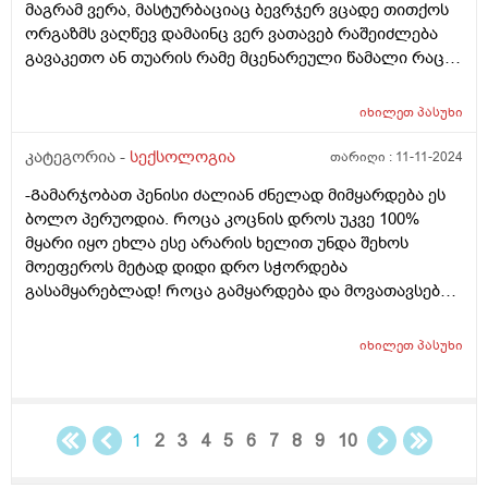
მაგრამ ვერა, მასტურბაციაც ბევრჯერ ვცადე თითქოს
სიგარეტის და საერთოდ არაფრის, მხოლოდ ლუდს
ორგაზმს ვაღწევ დამაინც ვერ ვათავებ რაშეიძლება
სვამს იშვიათად. დიდი მადლობა წინასწარ.
გავაკეთო ან თუარის რამე მცენარეული წამალი რაც
დამეხმარება?
იხილეთ
პასუხი
კატეგორია -
სექსოლოგია
თარიღი :
11-11-2024
-Გამარჯობათ პენისი ძალიან ძნელად მიმყარდება ეს
ბოლო პერუოდია. Როცა კოცნის დროს უკვე 100%
მყარი იყო ეხლა ესე არარის ხელით უნდა შეხოს
მოეფეროს მეტად დიდი დრო სჭორდება
გასამყარებლად! Როცა გამყარდება და მოვათავსებ
საშოში რამოდენიმე ხნის შემდეგ ის სიმყარეს კარგავს
და 90% მყარი ხთება და როგორ მოვიქცე ან რისი
იხილეთ
პასუხი
ბრალი შეიძება იყოს? Ხო ადრე დილით რო
ვიღვიძებდი სულ ამდგარი მქონდა ეხლა იშვოათად
რო დილით გამყარებული იყოს. Ან თუნდაც
მოშარდვის დროს როცა ვითმენდი მყარდებოდა
1
2
3
4
5
6
7
8
9
10
პენისი ეხლა აღარ მყარდება მაგ შემთხვევაში! Სექსის
გადამბვა შემეძლო შეუსვენებლად 3-4 გათავება ისე