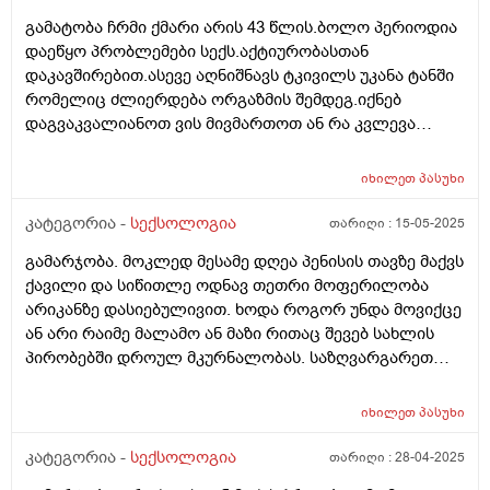
ოცჯერაც რომ მქონდეს სექსი თანახმა ვარ,მაგრამ
გამატობა ჩრმი ქმარი არის 43 წლის.ბოლო პერიოდია
მეუღლეს კვირაში სამ ითხჯერ შეუძლია და სულ
დაეწყო პრობლემები სექს.აქტიურობასთან
დაუკმაყოფილებელი გამოვდივარ,შესაძლებელია
დაკავშირებით.ასევე აღნიშნავს ტკივილს უკანა ტანში
ფსიქოლოგიური მომენტი იყოს?ან სექსის
რომელიც ძლიერდება ორგაზმის შემდეგ.იქნებ
უკმარისობის ბრალი?ან მე დამიქვეით ან მეუღლეს
დაგვაკვალიანოთ ვის მივმართოთ ან რა კვლევა
აუქვეითეთ ეს გრძნობა დამეხმარეთ (((
ჩაიტაროს
იხილეთ
პასუხი
კატეგორია -
სექსოლოგია
თარიღი :
15-05-2025
გამარჯობა. მოკლედ მესამე დღეა პენისის თავზე მაქვს
ქავილი და სიწითლე ოდნავ თეთრი მოფერილობა
არიკანზე დასიებულივით. ხოდა როგორ უნდა მოვიქცე
ან არი რაიმე მალამო ან მაზი რითაც შევებ სახლის
პირობებში დროულ მკურნალობას. საზღვარგარეთ
ვარ ამიტომ ვერვახერხებ ექიმთან მისვლას
იხილეთ
პასუხი
კატეგორია -
სექსოლოგია
თარიღი :
28-04-2025