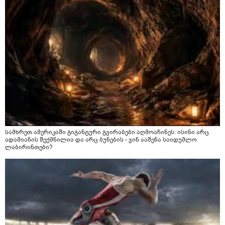
სამხრეთ ამერიკაში გიგანტური გვირაბები აღმოაჩინეს: ისინი არც
ადამიანის შექმნილია და არც ბუნების - ვინ ააშენა საიდუმლო
ლაბირინთები?