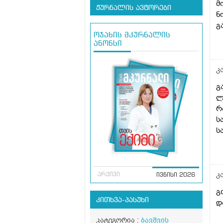
მ
ჟურნალის ავტორები
ნ
გ
ოჯახის მკურნალის
ანონსი
კ
გ
ლ
რ
ს
ს
დ
ლ
კ
არქივი
ივნისი 2026
გ
კითხვა-პასუხი
დ
კატეგორია :
ბავშვის