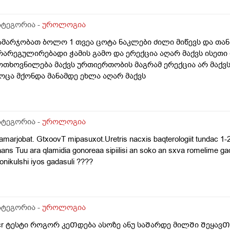
ატეგორია -
უროლოგია
ამარჯობათ ბოლო 1 თვეა ცოტა ნაკლები ძილი მიწევს და თან
რარეგულირებადი ჭამის გამო და ერექცია აღარ მაქვს ისეთ
ოთხოვნილება მაქვს ურთიერთობის მაგრამ ერექცია არ მაქ
ოცა მქონდა მანამდე ეხლა აღარ მაქვს
ატეგორია -
უროლოგია
marjobat. GtxoovT mipasuxot.Uretris nacxis baqterologiit tundac 1-2
ans Tuu ara qlamidia gonoreaa sipiilisi an soko an sxva romelime ga
onikulshi iyos gadasuli ????
ატეგორია -
უროლოგია
cr ტესტი როგორ კეᲗდება ასოზე ანუ საᲨარდე მილᲨი Შეყა