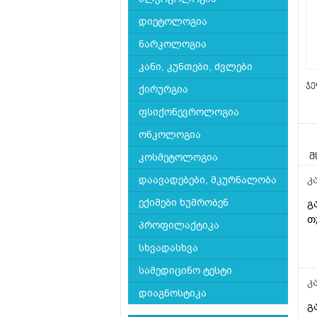
დიეტოლოგია
ნარკოლოგია
კანი, კუნთები, ძვლები
ჯე
ქირურგია
ფსიქონევროლოგია
ონკოლოგია
კოსმეტოლოგია
მ
კ
დაავადებები, მკურნალობა
ექიმები ხუმრობენ
გ
თ
პროფილაქტიკა
სხვადასხვა
სამედიცინო ტესტი
კ
დიაგნოსტიკა
გ