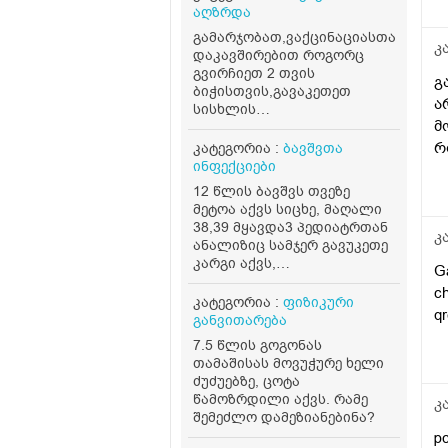
აღზრდა
გამარჯობათ,ვაქცინაციასთან
კ
დაკავშირებით როგორც
გვირჩიეთ 2 თვის
გ
ბიჭისთვის,გავაკეთეთ
ა
სისხლის
მ
ანალიზი,ლეიკოციტები
11.19 ერითროციტები 3.99
რ
კატეგორია :
ბავშვთა
თრომბოციტები 351,სიცხე
ინფექციები
არ ქონდა,უკანატანიდან
12 წლის ბავშვს თვეზე
37.3 ქონდა,მაგრამ მაინც
მეტოა აქვს სიცხე, მაღალი
სიცხედ ჩათვალა,ყურები
38,39 მყავდა3 პედიატრთან
ტკივაო და შეიძლება
კ
ანალიზიც სამჯერ გავუკეთე
ვირუსი ყურიდან
კარგი აქვს,
Ga
იწყებოდესო,გამოგვიწერა
მონონუკლეოზიც არ
ოტიპაკსი,მეორე აცრა
ch
დაუდასტურდა, 7 დღიანი
კატეგორია :
ფიზიკური
გადავდეთ უკვე,არის 2 თბის
qr
ანტიბიოტიკის მერე თითქოს
განვითარება
და 8 დღის,დაველოდოთ
დაუკლო რამდენიმე დღე არ
ერთი კვირა
7.5 წლის გოგონას
ქონდა, მერე ისევ ხან აქვს
კიდევო,ანალიზებში
თამაშისას მოვუჭურე ხელი
ხან არა, თავი სტკივა
დანარჩენი ნორმაში
ძუძუებზე, ცოტა
მარტო, გარედან ცხელი არ
იყო,პლიუს კიდევ ასოს ჩუჩა
წამოზრდილი აქვს. რამე
კ
არის პირიქით ცივია ფეხს
არ გადადის
შემეძლო დამეზიანებინა?
ვუთბობ, ისე ცივა. დამისვეს
საერთოდ,ნემსის
p
ვითომ ფსიქოგენური