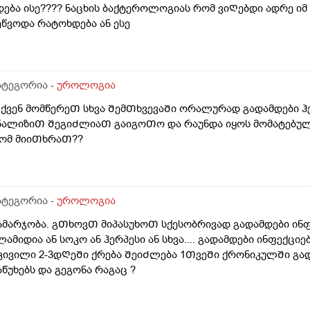
დება ისე???? ნაცხის ბაქტეროლოგიას რომ ვიᲦებდი ადრე ი
ეწვოდა რატოხდება ან ესე
ატეგორია -
უროლოგია
ქვენ მომწერეᲗ სხვა ᲨემᲗხვევაᲨი ორალურად გადამდები ჰ
ნალიზიᲗ ᲨეგიᲫლიაᲗ გაიგოᲗო და რაუნდა იყოს მომატებულ
ომ მიიᲗხრაᲗ??
ატეგორია -
უროლოგია
ამარჯობა. გᲗხოვᲗ მიპასუხოᲗ სქესობრივად გადამდები ინ
ლამიდია ან სოკო ან ჰერპესი ან სხვა.... გადამდები ინფექცი
კივილი 2-3დᲦეᲨი ქრება ᲨეიᲫლება 1ᲗვეᲨი ქრონიკულᲨი გა
აწუხებს და გეგონა რაგაც ?