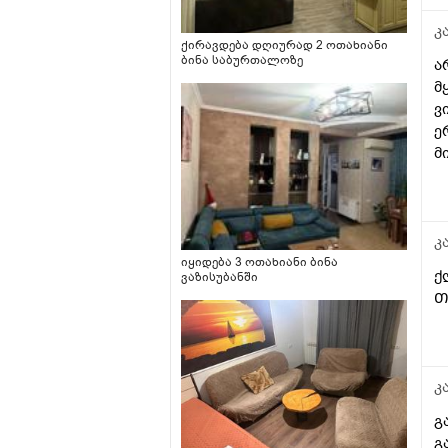
კ
ქირავდება დღიურად 2 ოთახიანი
ბინა საბურთალოზე
ა
მ
ვ
ე
მ
კ
იყიდება 3 ოთახიანი ბინა
ქ
ვაზისუბანში
Თ
კ
გ
გ