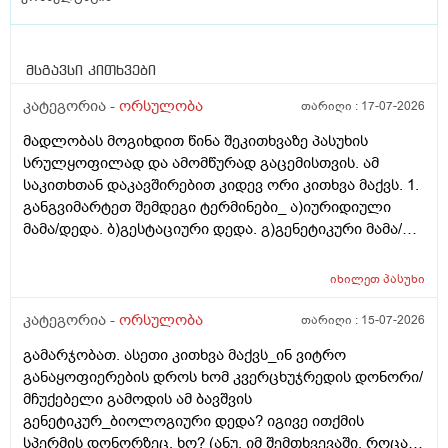
მსგავსი კითხვები
კატეგორია -
ორსულობა
თარიღი :
17-07-2026
მადლობას მოგიხდით წინა შეკითხვაზე პასუხის
სრულყოფილად და ამომწურად გაცემისთვის. ამ
საკითხთან დაკავშირებით კიდევ ორი კითხვა მაქვს. 1.
განგვიმარტეთ შემდეგი ტერმინები_ ა)იურიდიული
მამა/დედა. ბ)გესტაციური დედა. გ)გენეტიკური მამა/
დედა. გ)ბიოლოგიური მამა/დედა. და
კიდევ_მსოფლიოს მრავალ ქვეყანაში აქტიურად
იხილეთ
პასუხი
მიმდინარეობს კვერცხუჯრედის დონორად ინვიტრო
თუ ხელოვნური განაყოფიერების ცენტრებში მომუშავე
კატეგორია -
ორსულობა
თარიღი :
15-07-2026
მედიცინის მუშაკების გამოყენება/დასაქმება. ეს
გამარჯობათ. ასეთი კითხვა მაქვს_ინ ვიტრო
რამდენად გავრცელებულია საქართველოში?
განაყოფიერების დროს ხომ კვერცხუჯრედის დონორი/
მჩუქებელი გამოდის ამ ბავშვის
გენეტიკურ_ბიოლოგიური დედა? იგივე ითქმის
სპერმის დონორზეც, ხო? (ანუ, იმ შემთხვევაში, როცა