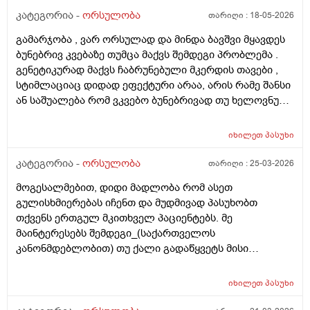
კატეგორია -
ორსულობა
თარიღი :
18-05-2026
გამარჯობა , ვარ ორსულად და მინდა ბავშვი მყავდეს
ბუნებრივ კვებაზე თუმცა მაქვს შემდეგი პრობლემა .
გენეტიკურად მაქვს ჩაბრუნებული მკერდის თავები ,
სტიმლაციაც დიდად ეფექტური არაა, არის რამე შანსი
ან საშუალება რომ ვკვებო ბუნებრივად თუ ხელოვნური
კვება დავიწყოთ ? მადლობა წინასწარ !
იხილეთ
პასუხი
კატეგორია -
ორსულობა
თარიღი :
25-03-2026
მოგესალმებით, დიდი მადლობა რომ ასეთ
გულისხმიერებას იჩენთ და მუდმივად პასუხობთ
თქვენს ერთგულ მკითხველ პაციენტებს. მე
მაინტერესებს შემდეგი_(საქართველოს
კანონმდებლობით) თუ ქალი გადაწყვეტს მისი
კვერცხუჯრედის გაყინვას, რამდენი ხნის ვადითაა ეს
(კვერცხუჯრედის კრიოპრეზერვაცია) შესაძლებელი?
იხილეთ
პასუხი
და რამდენია ყოველთვიური გადასახადი? და ყველაზე
მნიშვნელოვანი შეკითხვა_თუ, დავუშვათ, საკუთარ