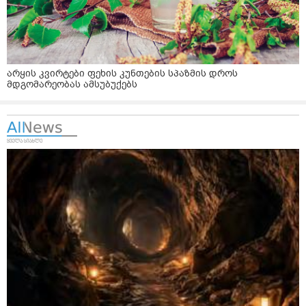
არყის კვირტები ფეხის კუნთების სპაზმის დროს
მდგომარეობას ამსუბუქებს