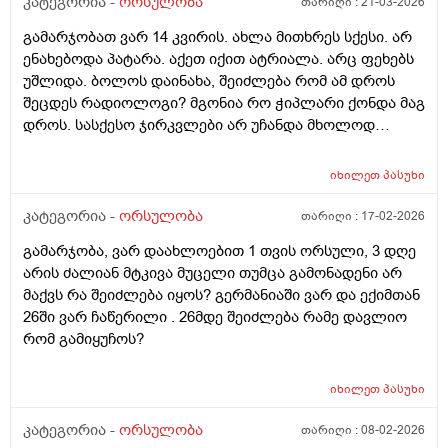
კატეგორია -
ორსულობა
თარიღი :
21-03-2026
გაყინული კვერცხუჯრედების ნაწილს ქალი
გამარჯობათ ვარ 14 კვირის. ახლა მითხრეს სქესი. არ
გამოიყენებს, გაყინული კიდევ ისევ მორჩება
ენახებოდა პატარა. აქეთ იქით ატრიალა. არც ფეხებს
კლინიკაში, ამ დროს შემდგომ როგორ განვითარდება
უშლიდა. ბოლოს დაინახა, შეიძლება რომ ამ დროს
სცენარი? რა ბედი ეწევა დარჩენილ გაყინულ
შეცდეს რადიოლოგი? მგონია რო ჭიპლარი ქონდა მაგ
კვერცხუჯრედებს?_თუ მათ ვადა გასდით,
დროს. სასქესო ჯირკვლები არ უჩანდა მხოლოდ
გამოიყენებენ მანამ სხვა ქალის
სიგრძე გამოჩნდა ბიჭის.
გასანაყოფიერებლად, ე.წ "დონორის" სურვილის
მიუხედავად? თუ არ შეწუხდებით, დეტალურად რომ
იხილეთ
პასუხი
ამიხსნათ ამ ყველაფრის იურიდიული მხარე? უღრმესი
კატეგორია -
ორსულობა
თარიღი :
17-02-2026
მადლობა!
გამარჯობა, ვარ დაახლოებით 1 თვის ორსული, 3 დღე
არის ძალიან მტკივა მუცელი თუმცა გამონადენი არ
მაქვს რა შეიძლება იყოს? გერმანიაში ვარ და ექიმთან
26ში ვარ ჩაწერილი . 26მდე შეიძლება რამე დავლიო
რომ გამიყუჩოს?
იხილეთ
პასუხი
კატეგორია -
ორსულობა
თარიღი :
08-02-2026