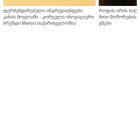
გვგონია დ ვიტამია გამოიწვიაო მარა ვირუსიც
ფერმენტირებული ინგრედიენტები
როდის არის ხალი
ქონდა,ვაგოსტაბილი თავის ტკივილისთვის,თქვენ რას
კანის მოვლაში - კორეული ინოვაციური
მისი მოშორების 
გვირჩევთ?როგორც გვითხარით ონლაინ ისე მიდის
ბრენდი Manyo საქართველოშია
გზები
ყველაფერი და ხალხს შეხება აქვთ პირდაპირ
პროცესთან და ისინი ვერ ხვდებიან.გმადლობთ
გაწეული დახმარებისთვის.