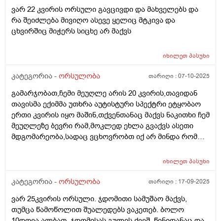
აჩვენა ერთი თვის უკან,როგორ მოვიქცე?
ვარ 22 კვირის ორსული გავცივდი და მახველებს და
რა შეიძლება მივიღო ასევე ყელიც მტკივა და
ცხვირშიც მიჭერს სიცხე არ მაქვს
იხილეთ
პასუხი
კატეგორია -
ორსულობა
თარიღი :
07-10-2025
გამარჯობათ,ჩემი მეუღლე არის 20 კვირის,თავიდან
თავისმა ექიმმა უთხრა აუტისტური სპექტრი ეტყობაო
ერთი კვირის იყო მაშინ,თქვენთანაც მაქვს ნაკითხი ჩემ
მეუღლეზე ბევრი რამ,მოკლედ ეხლა გვაქვს ასეთი
მდგომარეობა,სადაც ვცხოვრობთ იქ არ მინდა რომ
იმშობიაროს,გვინდა თბილისში,დავუკავშირდით
ექიმს,გაცვლაგგამოცვლის ფურცლი
იხილეთ
პასუხი
გაკეთებულია,ახალ ექიმს რომ უთხრა როგორც
მკურნალობდა ჩემი მეუღლე ძალიან გაკვირვებული
კატეგორია -
ორსულობა
თარიღი :
17-09-2025
დარჩა და ჩვენც ვნერვიულობთ ცოტა არ
ვარ 25კვირის ორსული. ჯდომითი სამუშაო მაქვს,
იყოს,ორსულობა მიდის ძალიან
თუმცა წამოწოლით შუალედებს ვაკეთებ. ბოლო
კარგად,გემახსოვრებით ალბათ მარიხუანას
10დღეა ალბათ, ჯდომისას გულის ქვეშ, წინიდანაც და