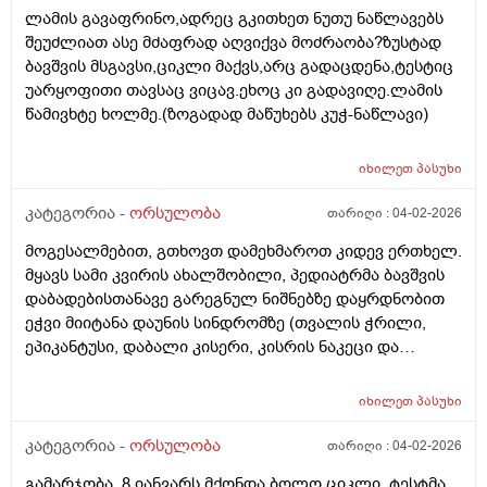
ლამის გავაფრინო,ადრეც გკითხეთ ნუთუ ნაწლავებს
შეუძლიათ ასე მძაფრად აღვიქვა მოძრაობა?ზუსტად
ბავშვის მსგავსი,ციკლი მაქვს,არც გადაცდენა,ტესტიც
უარყოფითი თავსაც ვიცავ.ეხოც კი გადავიღე.ლამის
წამივხტე ხოლმე.(ზოგადად მაწუხებს კუჭ-ნაწლავი)
იხილეთ
პასუხი
კატეგორია -
ორსულობა
თარიღი :
04-02-2026
მოგესალმებით, გთხოვთ დამეხმაროთ კიდევ ერთხელ.
მყავს სამი კვირის ახალშობილი, პედიატრმა ბავშვის
დაბადებისთანავე გარეგნულ ნიშნებზე დაყრდნობით
ეჭვი მიიტანა დაუნის სინდრომზე (თვალის ჭრილი,
ეპიკანტუსი, დაბალი კისერი, კისრის ნაკეცი და
დაბალი ტონუსი), კვლევების შედეგად ბავშვს არ
აღმოაჩნდა გულის მანკი, ასევე სმენის პრობლემა და
იხილეთ
პასუხი
შინაგანი ორგანოების სხვა პათოლოგიები. გთხოვთ
მირჩიოთ ჯერ გენეტიკოსის კონსულტაცია მჭირდება
კატეგორია -
ორსულობა
თარიღი :
04-02-2026
თუ კარიოტიპის ანალიზი?
გამარჯობა, 8 იანვარს მქონდა ბოლო ციკლი. ტესტმა