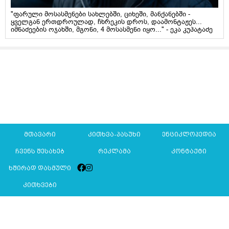
"ფარული მოსასმენები სახლებში, ციხეში, მანქანებში -
ყველგან ერთდროულად, ჩხრეკის დროს, დაამონტაჟეს...
იმნაძეების ოჯახში, მგონი, 4 მოსასმენი იყო..." - ეკა კუპატაძე
მთავარი
კითხვა-პასუხი
ენციკლოპედია
ჩვენს შესახებ
რეკლამა
კონტაქტი
ხშირად დასმული
კითხვები
Mkurnali.ge © 2016 ყველა უფლება დაცულია
მასალების გადაბეჭდვა/რეპროდუცირება აკრძალულია,
იხილეთ
მასალის გამოყენების პირობები