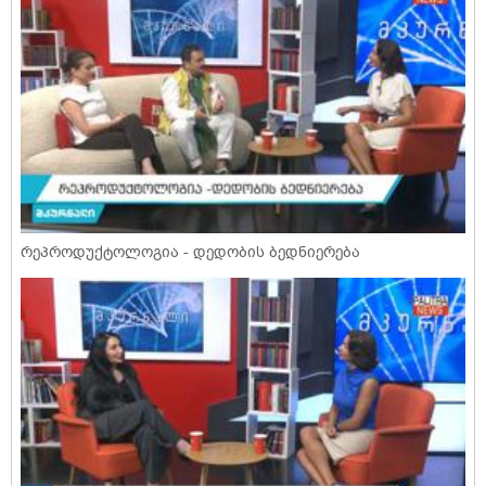
რეპროდუქტოლოგია - დედობის ბედნიერება