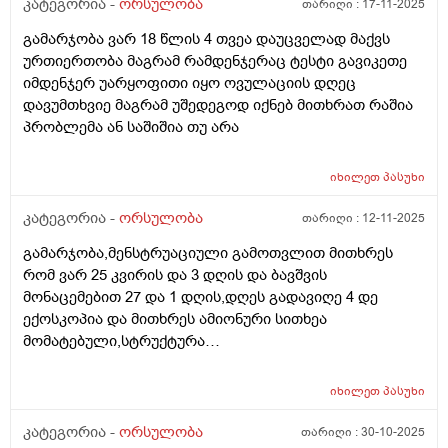
კატეგორია -
ორსულობა
თარიღი :
17-11-2025
გამარჯობა ვარ 18 წლის 4 თვეა დაუცველად მაქვს
ურთიერთობა მაგრამ რამდენჯერაც ტესტი გავიკეთე
იმდენჯერ უარყოფითი იყო ოვულაციის დღეც
დავუმთხვიე მაგრამ უშედეგოდ იქნებ მითხრათ რაშია
პრობლემა ან საშიშია თუ არა
იხილეთ
პასუხი
კატეგორია -
ორსულობა
თარიღი :
12-11-2025
გამარჯობა,მენსტრუაციული გამოთვლით მითხრეს
რომ ვარ 25 კვირის და 3 დღის და ბავშვის
მონაცემებით 27 და 1 დღის,დღეს გადავიღე 4 დე
ექოსკოპია და მითხრეს ამიონური სითხეა
მომატებული,სტრუქტურა
არაეთგვაროვანიმღვრიე,მითხრეს რომ შანსი მაქ
ნაადრევი მშობიარობის,მაქვს ამ ბოლოს წელის
იხილეთ
პასუხი
ტკივილი ხშირად,ყრუ ტკივილი თირკმლებისბარეში
და ხაჭოსებრი გამონადენი,ნაცხის ანალიზმა კანდიდა
კატეგორია -
ორსულობა
თარიღი :
30-10-2025