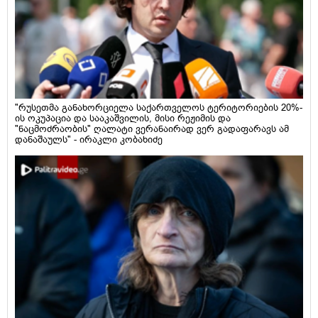
"რუსეთმა განახორციელა საქართველოს ტერიტორიების 20%-
ის ოკუპაცია და სააკაშვილის, მისი რეჟიმის და
"ნაცმოძრაობის" ღალატი ვერანაირად ვერ გადაფარავს ამ
დანაშაულს" - ირაკლი კობახიძე