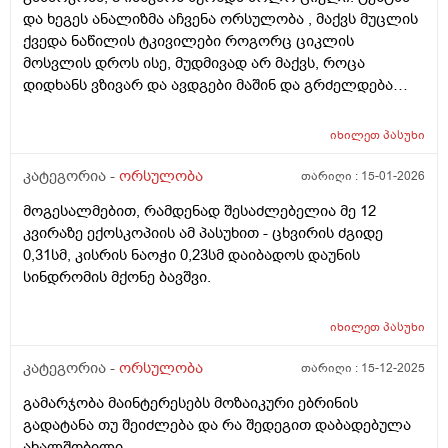
და ხეგეს ანალიზმა აჩვენა ორსულობა , მაქვს მუცლის
ქვედა ნაწილის ტკივილები როგორც ციკლის
მოსვლის დროს ისე, მუდმივად არ მაქვს, როცა
დიდხანს ვზივარ და ავდგები მაშინ და გრძელდება
დაახლოებით 1 2 წუთი და შემდეგ მივლის , ასევე ღამე
რომ ვწევარ მაშინ მტკივა იგივე ხანგრძლივობიფ
იხილეთ
პასუხი
ოღონდ თითქოს უფრო მეტად, ბუნებრივია? 3 დღეა
რაც ასე ვარ.
კატეგორია -
ორსულობა
თარიღი :
15-01-2026
მოგესალმებით, რამდენად შესაძლებელია მე 12
კვირაზე ექოსკოპიის ამ პასუხით - ცხვირის ძგიდე
0,31სმ, კისრის ნაოჭი 0,23სმ დაიბადოს დაუნის
სინდრომის მქონე ბავშვი.
იხილეთ
პასუხი
კატეგორია -
ორსულობა
თარიღი :
15-12-2025
გამარჯობა მაინტერესებს მოზაიკური ებრინის
გადატანა თუ შეიძლება და რა შედეგით დაბადებულა
ახალშობილი