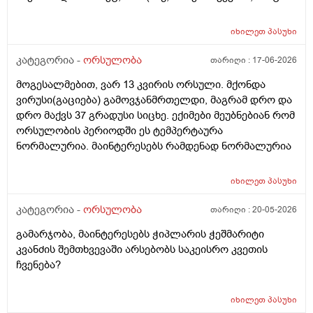
თავისი სპერმით ან კვერცხუჯრედით ვერ ბადებს
წყვილი) და კიდევ_თუ მედიცინა აბორტს ჩასახული
იხილეთ
პასუხი
ბავშვის მკვლელობად აღიარებს, იგივე ითქმის ხო,
როცა ლაბორატორიაში, სინჯარაში
კატეგორია -
ორსულობა
თარიღი :
17-06-2026
განაყოფიერებული ემბრიონის დაბადება აღარ სურთ
მოგესალმებით, ვარ 13 კვირის ორსული. მქონდა
მის მშობლებს?
ვირუსი(გაციება) გამოვჯანმრთელდი, მაგრამ დრო და
დრო მაქვს 37 გრადუსი სიცხე. ექიმები მეუბნებიან რომ
ორსულობის პერიოდში ეს ტემპერტაურა
ნორმალურია. მაინტერესებს რამდენად ნორმალურია
იხილეთ
პასუხი
კატეგორია -
ორსულობა
თარიღი :
20-05-2026
გამარჯობა, მაინტერესებს ჭიპლარის ჭეშმარიტი
კვანძის შემთხვევაში არსებობს საკეისრო კვეთის
ჩვენება?
იხილეთ
პასუხი