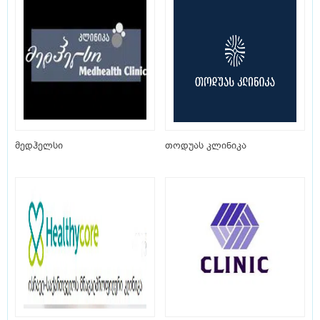
მედჰელსი
თოდუას კლინიკა