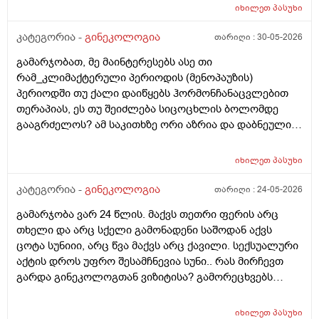
მოქმედებსო,2 კვირის წინ სხვა ქალაქში გავემგვაზრე
იხილეთ
პასუხი
და იქ ვარ 10 საათის სავალი), 3 დღის წინ ტესტი
კატეგორია -
გინეკოლოგია
თარიღი :
30-05-2026
გავიკეთე ისევ უარყოფითია. შემდეგი 1 კვირის
განმავლობაში ვერ ვახერხებ მისვლას ექიმთან. არის
გამარჯობათ, მე მაინტერესებს ასე თი
რაიმე შანსი ფეხმძიმობის? აზრი აქვს განმეორებით
რამ_კლიმაქტერული პერიოდის (მენოპაუზის)
ტესტს? მენტრუაცია რეგულარული მქონდა ხოლმე28-
პერიოდში თუ ქალი დაიწყებს ჰორმონჩანაცვლებით
30 დღე შუალედი.
თერაპიას, ეს თუ შეიძლება სიცოცხლის ბოლომდე
გააგრძელოს? ამ საკითხზე ორი აზრია და დაბნეული
ვარ_ზოგი სპეციალისტი ამბობს რომ უმჯობესია
ჰორმონჩანაცვლებითი თერაპია (სიცოცხლის
იხილეთ
პასუხი
ბოლომდე) რადგან ქალს გულსისხლძარღვთა
დაავადებებსა და ალცჰაიმერის რისკს უმცირებს და
კატეგორია -
გინეკოლოგია
თარიღი :
24-05-2026
ზოგი სპეციალისტი კი ამტკიცებს რომ ეს ქალში
გამარჯობა ვარ 24 წლის. მაქვს თეთრი ფერის არც
სიმსივნურ პროცესებს უწყობს ხელს (საშვილოსნო,
თხელი და არც სქელი გამონადენი საშოდან აქვს
საკვერცხეები და უპირველესად, მკერდი). თუ
ცოტა სუნიიი, არც წვა მაქვს არც ქავილი. სექსუალური
შეიძლება, მითხრათ_დიდი მადლობა
აქტის დროს უფრო შესამჩნევია სუნი.. რას მირჩევთ
გულისხმიერებისთვის!
გარდა გინეკოლოგთან ვიზიტისა? გამორეცხვებს
სანთლებს რა შეიძლება გავიკეთო? და კიდევ
მაინტერესებს პირიდან ამომდის რაღაცნაირი სუნი
იხილეთ
პასუხი