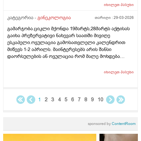
იხილეთ
პასუხი
კატეგორია -
გინეკოლოგია
თარიღი :
29-03-2026
გამარჯობა.ციკლი მქონდა 19მარტს,28მარტს აქტისას
გაიხა პრეზერვატივი ნახევარ საათში მივიღე
ესკაპელი.ოვულაცია გამოსათვლელი კალენდრით
მიწევს 1-2 აპრილს. მაინტერესებს არის შანსი
დაორსულების ან ოვულაცია რომ მალე მოხდება
ჰქონდა წამლის დალევას აზრი?ამასთან შერეულ
კვებაზე მყავს ბავშვი ხშირდ ვერ ვთავაზობ და იქნებ
იხილეთ
პასუხი
ძუძუთი კვებაც დაეხმაროს არ ჩასახვას.მადლობა.
1
2
3
4
5
6
7
8
9
10
sponsored by
ContentRoom