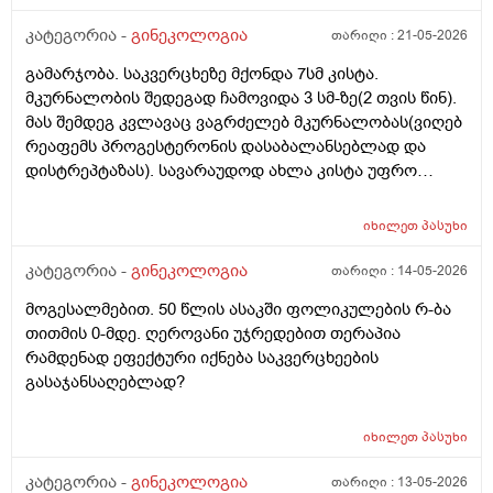
თითქოს და კუჭიდან ამოდის ეს რისი ბრალი შეიძლება
იყოს?
კატეგორია -
გინეკოლოგია
თარიღი :
21-05-2026
გამარჯობა. საკვერცხეზე მქონდა 7სმ კისტა.
მკურნალობის შედეგად ჩამოვიდა 3 სმ-ზე(2 თვის წინ).
მას შემდეგ კვლავაც ვაგრძელებ მკურნალობას(ვიღებ
რეაფემს პროგესტერონის დასაბალანსებლად და
დისტრეპტაზას). სავარაუდოდ ახლა კისტა უფრო
შემცირებული უნდა იყოს. (2 კვირაში მაქვს ექიმთან
ვიზიტი) მსურს აპარატული მასაჟის - ენდოსფერო
იხილეთ
პასუხი
თერაპიის ჩატარება, რომელიც მთელ სხეულზე
კეთდება და ვიბრაციის მეშვეობით აუმჯობესებს
კატეგორია -
გინეკოლოგია
თარიღი :
14-05-2026
სისხლის მიმოქცევასა და ლიმფოდრენაჟს.
მოგესალმებით. 50 წლის ასაკში ფოლიკულების რ-ბა
მაინტერესებს, მუცლის არეზე დასაშვებია ეს
თითმის 0-მდე. ღეროვანი უჯრედებით თერაპია
პროცედურა?
რამდენად ეფექტური იქნება საკვერცხეების
გასაჯანსაღებლად?
იხილეთ
პასუხი
კატეგორია -
გინეკოლოგია
თარიღი :
13-05-2026