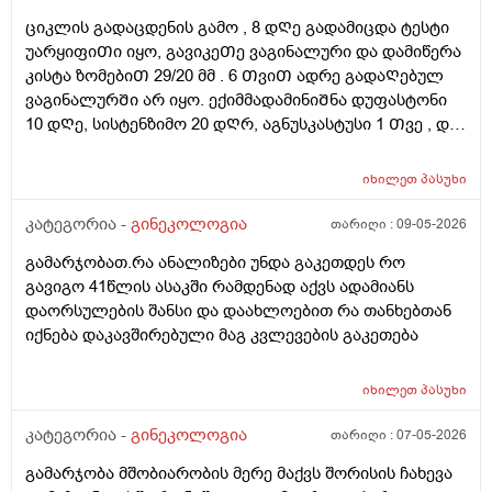
ციკლის გადაცდენის გამო , 8 დᲦე გადამიცდა ტესტი
უარყიფიᲗი იყო, გავიკეᲗე ვაგინალური და დამიწერა
კისტა ზომებიᲗ 29/20 მმ . 6 ᲗვიᲗ ადრე გადაᲦებულ
ვაგინალურᲨი არ იყო. ექიმმადამინიᲨნა დუფასტონი
10 დᲦე, სისტენზიმო 20 დᲦრ, აგნუსკასტუსი 1 Თვე , და
ციკლის მერე გაფამოწმება ეხოზე.
რამდენადსაყურადᲦებოა და Თუ დაეხმარება ეს
იხილეთ
პასუხი
წამლევი გაწოვაᲨი. Თუსხვა ექიმს მივმარᲗო?
კატეგორია -
გინეკოლოგია
თარიღი :
09-05-2026
გამარჯობათ.რა ანალიზები უნდა გაკეთდეს რო
გავიგო 41წლის ასაკში რამდენად აქვს ადამიანს
დაორსულების შანსი და დაახლოებით რა თანხებთან
იქნება დაკავშირებული მაგ კვლევების გაკეთება
იხილეთ
პასუხი
კატეგორია -
გინეკოლოგია
თარიღი :
07-05-2026
გამარჯობა მშობიარობის მერე მაქვს შორისის ჩახევა