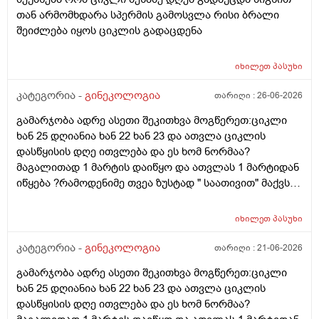
ნოშპაც დავლიეე.... რა უნდა ვქნა
თან არმომხდარა სპერმის გამოსვლა რისი ბრალი
შეიძლება იყოს ციკლის გადაცდენა
იხილეთ
პასუხი
კატეგორია -
გინეკოლოგია
თარიღი :
26-06-2026
გამარჯობა ადრე ასეთი შეკითხვა მოგწერეთ:ციკლი
ხან 25 დღიანია ხან 22 ხან 23 და ათვლა ციკლის
დასწყისის დღე ითვლება და ეს ხომ ნორმაა?
მაგალითად 1 მარტის დაიწყო და ათვლას 1 მარტიდან
იწყება ?რამოდენიმე თვეა ზუსტად " საათივით" მაქვს
უკვე 21 დღიანი და ვიცი რომ ნორმაა, მაგრამ სულ
მეშინია კიდევ ხომ არ ჩამოიწევს? მინდა რომ 25 ან
იხილეთ
პასუხი
მეტი დღიანი იყოს.ან რატომ ჩამოდის ესე დროთა
განმავლობაში ? შესაძლოა ისევ 23 ან 25 დღიანი
კატეგორია -
გინეკოლოგია
თარიღი :
21-06-2026
გახდეს.ან რა ანალიზებია საჭირო რომ თუ
გამარჯობა ადრე ასეთი შეკითხვა მოგწერეთ:ციკლი
რამეა.ზოგადად წლებია აუტოიმონური თირეოდიტი
ხან 25 დღიანია ხან 22 ხან 23 და ათვლა ციკლის
მაქვს.ხშირად მაქვს სანერვიულო.რითი შეიძლება
დასწყისის დღე ითვლება და ეს ხომ ნორმაა?
უნდაცკვების სახით რომ ვმართო ციკლის დღეები?