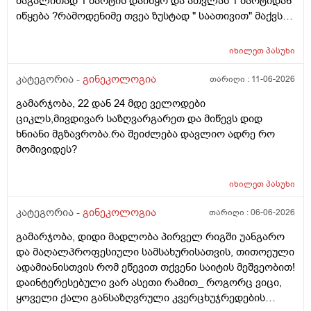
მაგალითად 1 მარტის დაიწყო და ათვლას 1 მარტიდან
პასუხიც მივიღე და არა, ყველაფერი ჩვეულებრივადაა
იწყება ?რამოდენიმე თვეა ზუსტად " საათივით" მაქვს
არც ჭარბი სისხლდება არ არის.ადრე რომ 7 დღემდე
უკვე 21 დღიანი და ვიცი რომ ნორმაა, მაგრამ სულ
გასრანდა ახლა 21 დღიანზე 4 დღიანია.თქვენ
მეშინია კიდევ ხომ არ ჩამოიწევს? მინდა რომ 25 ან
მითხარით რომ შეიმოწმეთო ტიესეიჩი და კიდევ სხვა
იხილეთ
პასუხი
მეტი დღიანი იყოს.ან რატომ ჩამოდის ესე დროთა
ჰორმონებიცო და რომელი ამ შემთხვევაში? მადლობა
განმავლობაში ? შესაძლოა ისევ 23 ან 25 დღიანი
კატეგორია -
გინეკოლოგია
თარიღი :
11-06-2026
ასაკი 40
გახდეს.ან რა ანალიზებია საჭირო რომ თუ
გამარჯობა, 22 დან 24 მდე ველოდები
რამეა.ზოგადად წლებია აუტოიმონური თირეოდიტი
ციკლს,მივდივარ საზღვარგარეთ და მიწევს დიდ
მაქვს.ხშირად მაქვს სანერვიულო.რითი შეიძლება
ხნიანი მგზავრობა.რა შეიძლება დავლიო ადრე რო
უნდაცკვების სახით რომ ვმართო ციკლის დღეები?
მომივიდეს?
იხილეთ
პასუხი
კატეგორია -
გინეკოლოგია
თარიღი :
06-06-2026
გამარჯობა, დიდი მადლობა პირველ რიგში უანგარო
და მაღალპროფესიული სამსახურისათვის, თითოეული
ადამიანისთვის რომ ეწევით თქვენი საიტის მეშვეობით!
დაინტერესებული ვარ ასეთი რამით_ როგორც ვიცი,
ყოველი ქალი განსაზღვრული კვერცხუჯრედების