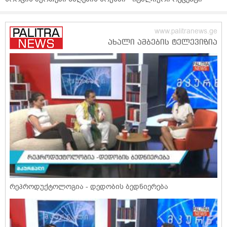
რეპროდუქტოლოგია - დედობის ბედნიერება