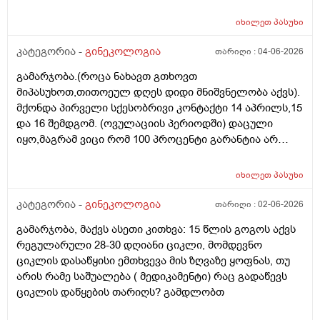
რაოდენობით/რიცხვით იბადება. ანუ, გამოდის,
თითოელისთვის, ეს რიცხვი ინდივიდუალურია? რაზეა
იხილეთ
პასუხი
ეს დამოკიდებული?_მისი ჯანმრთელობის
(ჩვილობიდან) რომელ პროცესებზე? ქალის
კატეგორია -
გინეკოლოგია
თარიღი :
04-06-2026
ორგანიზმის/ჯანმრთელობის რომელ თავისებურებებზე
გამარჯობა.(როცა ნახავთ გთხოვთ
რომ დავუშვათ, ზოგიერთ ქალბატონს მეტი
მიპასუხოთ,თითოეულ დღეს დიდი მნიშვნელობა აქვს).
რაოდენობა აქვთ მათ ორგანიზმში
მქონდა პირველი სქესობრივი კონტაქტი 14 აპრილს,15
კვერცხუჯრედებისა, დაბადების პროცესიდან და ზოგს
და 16 შემდგომ. (ოვულაციის პერიოდში) დაცული
კი მცირე? მადლობთ!
იყო,მაგრამ ვიცი რომ 100 პროცენტი გარანტია არ
არსებობს. მენსტრუაცია(ყოველ შემთხვევაში მე ასე
ვფოქრობ რადგანაც Implantation bleeding არსებობს და
იხილეთ
პასუხი
არ მინდა ავირიო) მქონდა 24 რიცხვში,როგორც
ჩვეულებრივ 3-4 დღე,მაგრამ ადრე
კატეგორია -
გინეკოლოგია
თარიღი :
02-06-2026
მომივიდა,ველოდებოდი 1 კვირის ან 10 დღის მერე.
გამარჯობა, მაქვს ასეთი კითხვა: 15 წლის გოგოს აქვს
მალევე ვირუსი შემხვდა,სიცხე,გულისრევის
რეგულარული 28-30 დღიანი ციკლი, მომდევნო
შეგრძნებაც მქონდა. მალევე გავიკეთე
ციკლის დასაწყისი ემთხვევა მის ზღვაზე ყოფნას, თუ
ტესტი,უარყოფითი იყო. ეგ უცნაური შეგრძნება
არის რამე საშუალება ( მედიკამენტი) რაც გადაწევს
რამოდენიმე დღე მქონდა. ახლა მენტრუაციას
ციკლის დაწყების თარიღს? გამდლობთ
ველოდები,მაგრამ არ მომივიდა,შუალედი 28-32 დღე
მაქვს ხოლმე და ახლა გადაცდენაა. (მოგზაურობა