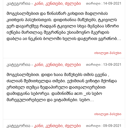
კატეგორია -
კანი, კუნთები, ძვლები
თარიღი :
14-09-2021
ბუნებრივი მშობიარობა ასეთ შემთხვევაში, რადგან
ამის შესახებ მსმენია და მინდა დავაზუსტო. დიდი
მოგესალმებით და წინასწარ გიხდით მადლობას
მადლობა წინასწარ.
კითხვის პასუხისთვის. დიდიხანია მაწუხებს, ტკივილს
ვერ დავარქმევ რადგან ტკივილი სხვა მცნებაა სწორი
იქნება მართლაც შეგრძნება უსიამოვნო მკერდის
დაბლა აი ნეკნის ბოლოში ხელის დაჭერით ვგრძნობ
რომ ნეკნი ბოლოში მაქვს ბურთივით შეგრძნება
თითქოსდა ბურთივით მრგვალი რაღაცა მქონდეს
იხილეთ
პასუხი
შიგნით ორგანო არამგონია იყოს. ხელით რომ
დავაწვები თითქოსდა წამიერად ქრება ეს უსიამოვნო
კატეგორია -
კანი, კუნთები, ძვლები
თარიღი :
13-09-2021
შეგრძნება. ასევე არის პერიოდი საერთოდ არ
მოგესალმებით. დიდი ხაია მაწუხებს თმის ცვენა ,
მახსენებს თავს, მაგრამ არის პერიოდი ძალიან
ძალიან შემითხელდა თმები. ექიმთან ვიზიტი მქონდა
მაწუხებს. რა შეიძლება იყოს? და ბოდიში თუ ცუდად
ერთხელ თუმცა ზედაპირული დათვალიერებით
გადმოვეცი ის კითხვა რაც მქონდა
დამიდგინა სებორეა. დამინიშნა acm _ის სებო
მარეგულირებელი და ვიტამინები. სებო
მარეგულირებლის გამოყენების შემდეგ ვგრძნობდი
თავის კანის წვას და სიმხურვალეს. ერთადერთი რაც
იხილეთ
პასუხი
მიხდებოდა იყო კუპრის საპონი , თუმცა ცვენა მაინც
გრძელდება. შესაძლებელია თუ არა ეს არ იყოს
კატეგორია -
კანი, კუნთები, ძვლები
თარიღი :
09-09-2021