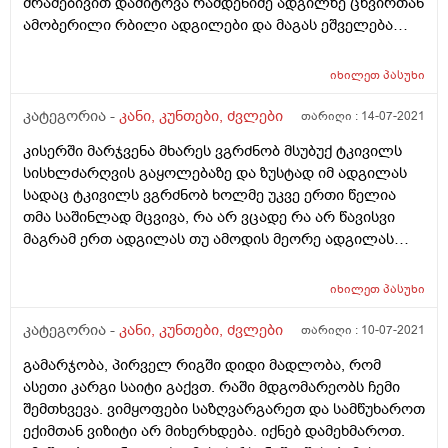
შრამებივით დამიტოვა რამდენიმე ადგილზე ცხვირთან
ამობერილი რბილი ადგილები და მაგას ეშველება
ოდესმე?
იხილეთ
პასუხი
კატეგორია -
კანი, კუნთები, ძვლები
თარიღი :
14-07-2021
კისერში მარჯვენა მხარეს ვგრძნობ მსუბუქ ტკივილს
სისხლძარღვის გაყოლებაზე და ზუსტად იმ ადგილას
სადაც ტკივილს ვგრძნობ ხოლმე უკვე ერთი წელია
თმა საშინლად მცვივა, რა არ ვცადე რა არ წავისვი
მაგრამ ერთ ადგილას თუ ამოდის მეორე ადგილას
მცვივდება. რა შეიძლება მჭირდეს და რა ანალიზები
შეიძლება ჩავიტარო (ფარისებრი ჯირკვალი
იხილეთ
პასუხი
გამოვიკვლიე ანტი tpoმაქვს მომატებული და
მკურნალობის პროცესში ვარ)
კატეგორია -
კანი, კუნთები, ძვლები
თარიღი :
10-07-2021
გამარჯობა, პირველ რიგში დიდი მადლობა, რომ
ასეთი კარგი საიტი გაქვთ. რაში მდგომარეობს ჩემი
შემთხვევა. ვიმყოფები საზღვარგარეთ და სამწუხაროთ
ექიმთან ვიზიტი არ მიხერხდება. იქნებ დამეხმაროთ.