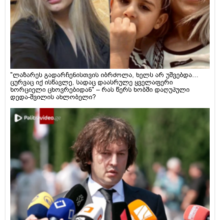
"ლაზარეს გადარჩენისთვის იბრძოლა, ხელს არ უშვებდა…
ცურვაც იქ ისწავლე, სადაც დაასრულე ყველაფერი
ხორციელი ცხოვრებიდან" – რას წერს ხობში დაღუპული
დედა-შვილის ახლობელი?