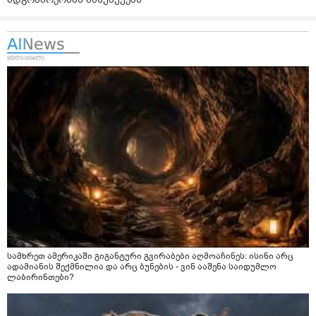
სამხრეთ ამერიკაში გიგანტური გვირაბები აღმოაჩინეს: ისინი არც
ადამიანის შექმნილია და არც ბუნების - ვინ ააშენა საიდუმლო
ლაბირინთები?