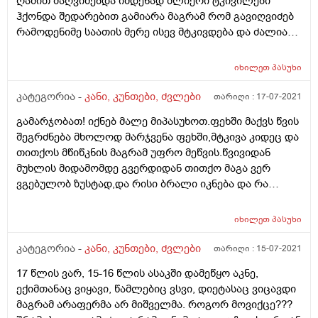
ღამით მაღვიძებდა იმდენად ძლიერი ტკივილები
ჰქონდა შედარებით გამიარა მაგრამ რომ გავიღვიძებ
რამოდენიმე საათის მერე ისევ მტკივდება და ძალიან
მალე იღლება ამავდროულად ვხედავ რომ სიმღლეში
საგრძნობლად მოვიკელი მშობლებთან შედარებით
იხილეთ
პასუხი
ვგულისხმობ და არა ვინმე ისეთთან ვინც შეიძლება
გაზრდილიყო სიმაღლეში ვარ 21 წლის და ძალიან
კატეგორია -
კანი, კუნთები, ძვლები
თარიღი :
17-07-2021
მაწუხებს ეს ტკივილები დაახლოებით 1 წელი გავიდა
გამარჯობათ! იქნებ მალე მიპასუხოთ.ფეხში მაქვს წვის
ამ ამბიდან მისული ვიყავი ექიმთან ავერსში და
შეგრძნება მხოლოდ მარჯვენა ფეხში,მტკივა კიდეც და
მალამო გამომიწერა რომელსაც საერთოდ არანაირი
თითქოს მწიწკნის მაგრამ უფრო მეწვის.წვივიდან
შედეგი არ ქონდა იქნებ მირჩიოთ რა გავაკეთო
მუხლის მიდამომდე გვერდიდან თითქო მაგა ვერ
ვგებულობ ზუსტად,და რისი ბრალი იკნება და რა
შეიძლება რო ვიხმარო ამ დროს?
იხილეთ
პასუხი
კატეგორია -
კანი, კუნთები, ძვლები
თარიღი :
15-07-2021
17 წლის ვარ, 15-16 წლის ასაკში დამეწყო აკნე,
ექიმთანაც ვიყავი, წამლებიც ვსვი, დიეტასაც ვიცავდი
მაგრამ არაფერმა არ მიშველმა. როგორ მოვიქცე???