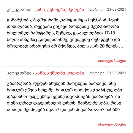
კატეგორია -
კანი, კუნთები, ძვლები
თარიღი :
23-09-2021
გამარჯობა, ბავშვობაში დამიდგინდა მენჯ-ბარძაყის
დისპლაზია, თვეების ვიყავი როდესაც მკურნალობა
ბოლომდე ჩამიტარეს, შემდეგ დაახლოებით 17-18
წლის ასაკშიც გადავიმოწმე, გავიკეთე რენდგენი და
სრულიად არაფერი არ მქონდა, ახლა ვარ 20 წლის და
დრო და დრო ზოგჯერ სიარულისას მოულოდნელად
მეჭიმება(მეკვანძება) მენჯი და მალევე მივლის
იხილეთ
პასუხი
ხოლმე, ასევე თუ გადავიტვირთები ან გადავიღლები
ამ შემთხვევაშიც მტკივდება და ერთი ორი დღე
კატეგორია -
კანი, კუნთები, ძვლები
თარიღი :
21-09-2021
მკვეთრად ფეხის დადგმისას მენჯში ვგრძნობ
გამარჯობა. დედას აწუხებს მარცხენა ბარძაყი. ანუ
დაჭიმულობის ტკივილს. მიუხედავად იმისა, რომ
ზოგჯერ ეწვის ხოლმე. ზოგჯერ თითქოს ჭიანჭველები
ბოლომდე ნამკურნალები მაქვს მაინტერესებს
დადიანო. უმეტესად ფეხზე დგომისგან ემართება. ან
ნორმალური არის თუ არა მსგავი რამ, ზოგადად
ფიზიკურად დატვირთვის დროს. მაინტერესებს, რისი
რადგან დისპლაზიურია ეს ადგილი ნორმალურია თუ
ბრალი შეიძლება იყოს? და ვის მივმართოთ? წინასწარ
არა რომ ზოგჯერ ასე ვგრძნობდე მცირე ხნიან
გმადლობთ.
მტკივნეულ დაჭიმულობას(ამ დროს თითქოს
ბოლომდე ვერ ვადგამ ფეხს სიარულისას). ასევე
იხილეთ
პასუხი
მაინტერესებს სამომავლოდ სახიფათოა თუ არა