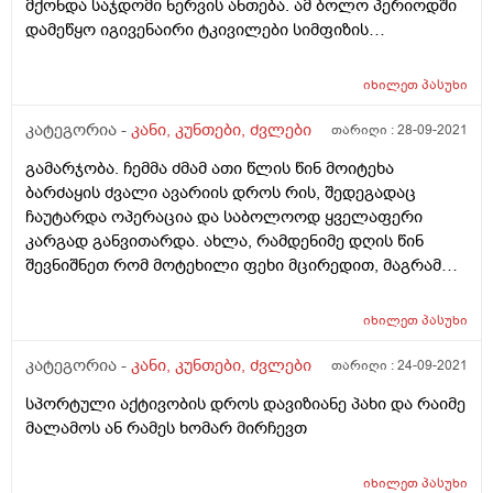
მქონდა საჯდომი ნერვის ანთება. ამ ბოლო პერიოდში
დამეწყო იგივენაირი ტკივილები სიმფიზის
ძვლების.მიჭორს ფეხის აწევა, რო დავსივარ თუ ბავშვი
მოჭირავს მაშინაც სიარულის დროს მტკივა. ფეხის
იხილეთ
პასუხი
გადაწევა გვერძე გადაბრუნებისას ძალიან
მაწუხებს.არა ორსულებშიც შეიძლება იყოს ამ ძვლების
კატეგორია -
კანი, კუნთები, ძვლები
თარიღი :
28-09-2021
ტკივილი? და ვის უნდა მივმართო?
გამარჯობა. ჩემმა ძმამ ათი წლის წინ მოიტეხა
ბარძაყის ძვალი ავარიის დროს რის, შედეგადაც
ჩაუტარდა ოპერაცია და საბოლოოდ ყველაფერი
კარგად განვითარდა. ახლა, რამდენიმე დღის წინ
შევნიშნეთ რომ მოტეხილი ფეხი მცირედით, მაგრამ
განსხვავდება ჯანსაღი ფეხისაგან. კერძოდ, სისქით
ოდნავ პატარაა. ასევე ამბობს, რომ უბრუჟდება
იხილეთ
პასუხი
პერიოდილად. ვის შეიძლება მივმართოთ და საშიშია
თუ არა ეს მდგომარეობა?
კატეგორია -
კანი, კუნთები, ძვლები
თარიღი :
24-09-2021
სპორტული აქტივობის დროს დავიზიანე პახი და რაიმე
მალამოს ან რამეს ხომარ მირჩევთ
იხილეთ
პასუხი