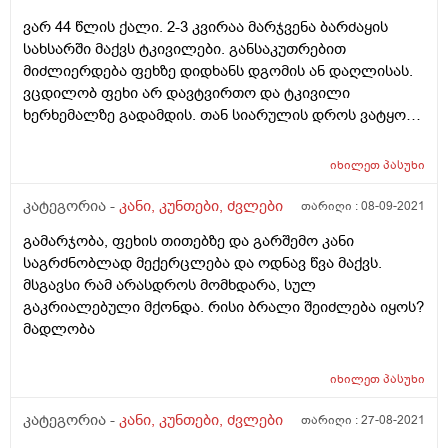
სებორეა და როგორ ხდება ზუსტი დიაგნოზის დასმა?
ვარ 44 წლის ქალი. 2-3 კვირაა მარჯვენა ბარძაყის
მადლობა წინასწარ
სახსარში მაქვს ტკივილები. განსაკუთრებით
მიძლიერდება ფეხზე დიდხანს დგომის ან დაღლისას.
ვცდილობ ფეხი არ დავტვირთო და ტკივილი
ხერხემალზე გადამდის. თან სიარულის დროს ვატყობ
არათანაბრად ვადამ ფეხებს ტკივილის
ასარიდებლად. ტკივილი ზოგჯერ წოლის დროსაც
იხილეთ
პასუხი
მაქვს. რით შეიძლება იყოს ეს გამოწვეული და რა უნდა
გავაკეთო? ასევე სასურველია თუ არა ცურვა ამ
კატეგორია -
კანი, კუნთები, ძვლები
თარიღი :
08-09-2021
დროს? (ახლა არ ვცურავ) მადლობა.
გამარჯობა, ფეხის თითებზე და გარშემო კანი
საგრძნობლად მექერცლება და ოდნავ წვა მაქვს.
მსგავსი რამ არასდროს მომხდარა, სულ
გაკრიალებული მქონდა. რისი ბრალი შეიძლება იყოს?
მადლობა
იხილეთ
პასუხი
კატეგორია -
კანი, კუნთები, ძვლები
თარიღი :
27-08-2021