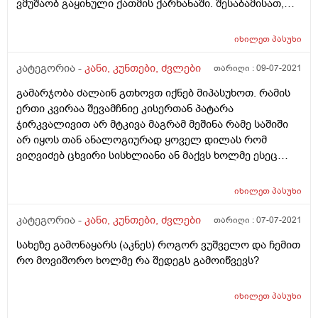
ვმუშაობ გაყინული ქათმის ქარხანაში. შესაბამისათ,
ძალიან დაბალ ტემპერატურაში მიწევს ყოფნა 10სთ.
სხეულის სხვა ნაწილზე არ მცივა. მხოლოდ ხელის სამი
იხილეთ
პასუხი
თითი "გამეყინა" ნელნელა სხვა თითებზეც გადამდის.
თითქოდ დაბუჟებული მაქვს და კარგად ვერ ვგრძნობ
კატეგორია -
კანი, კუნთები, ძვლები
თარიღი :
09-07-2021
თითებს. არც გალურჯებული მაქვს და არც კანი
გამარჯობა ძალაინ გთხოვთ იქნებ მიპასუხოთ. რამის
მძვრება. ვიზუალურად არაფერი ეტყობა. ერთი კვირაა
ერთი კვირაა შევამჩნიე კისერთან პატარა
უკვეე სულ ასე მაქვს და რითი შეიძლება ვუშველო? ან
ჯირკვალივით არ მტკივა მაგრამ მეშინა რამე საშიში
რამე მახს ხომ ვერ მირჩევთ. იქნებ დამეხმაროთ.
არ იყოს თან ანალოგიურად ყოველ დილას რომ
წინასწარ დიდი მადლობა.
ვიღვიძებ ცხვირი სისხლიანი ან მაქვს ხოლმე ესეც
თითქმის ერთი კვირა ესე მაქვს ძალიან ვნერვიულობ
მეშინია რამე საშიში არ იყოს იქნებ
იხილეთ
პასუხი
დამეხმაროთ.მადლობა წინასწარ.
კატეგორია -
კანი, კუნთები, ძვლები
თარიღი :
07-07-2021
სახეზე გამონაყარს (აკნეს) როგორ ვუშველო და ჩემით
რო მოვიშორო ხოლმე რა შედეგს გამოიწვევს?
იხილეთ
პასუხი