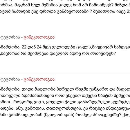
ორმაა, მაგრამ სულ მეშინია კიდევ ხომ არ ჩამოიწევს? მინდა 
ატომ ჩამოდის ესე დროთა განმავლობაში ? შესაძლოა ისევ 23 
ნალიზებია საჭირო რომ თუ რამეა.ზოგადად წლებია აუტოიმო
აქვს სანერვიულო.რითი შეიძლება უნდაცკვების სახით რომ 
ატეგორია -
გინეკოლოგია
ამარჯობა, 22 დან 24 მდე ველოდები ციკლს,მივდივარ საზღვა
გზავრობა.რა შეიძლება დავლიო ადრე რო მომივიდეს?
ატეგორია -
გინეკოლოგია
ამარჯობა, დიდი მადლობა პირველ რიგში უანგარო და მაღა
ითოეული ადამიანისთვის რომ ეწევით თქვენი საიტის მეშვეო
ამით_ როგორც ვიცი, ყოველი ქალი განსაზღვრული კვერცხ
ბადება. ანუ, გამოდის, თითოელისთვის, ეს რიცხვი ინდივიდ
მისი ჯანმრთელობის (ჩვილობიდან) რომელ პროცესებზე? ქა
ომელ თავისებურებებზე რომ დავუშვათ, ზოგიერთ ქალბატონს
რგანიზმში კვერცხუჯრედებისა, დაბადების პროცესიდან და ზ