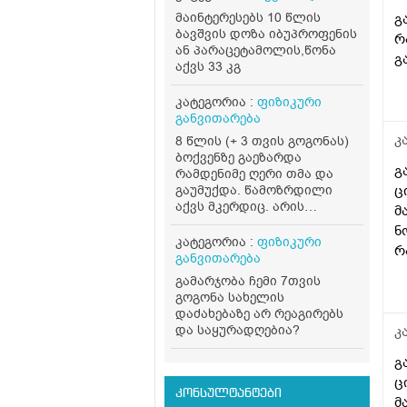
მაინტერესებს 10 წლის
გ
ბავშვის დოზა იბუპროფენის
რ
ან პარაცეტამოლის,წონა
გ
აქვს 33 კგ
კატეგორია :
ფიზიკური
განვითარება
კ
8 წლის (+ 3 თვის გოგონას)
ბოქვენზე გაეზარდა
გ
რამდენიმე ღერი თმა და
გაუმუქდა. წამოზრდილი
ც
აქვს მკერდიც. არის
მ
ასაკთან შედარებით
ნ
მაღალი და აქვს წონაც ( 44
კატეგორია :
ფიზიკური
რ
კგ). რამდენად საშიშია, რას
განვითარება
ა
მივაქციო ყურადღება?
გამარჯობა ჩემი 7თვის
რამდენად ნორმალურია?
მ
გოგონა სახელის
და რა გავლენა შეიძლება
მ
დაძახებაზე არ რეაგირებს
იქონიოს ამ ყველაფერმა.
და საყურადღებია?
დ
კ
კ
გ
ც
კონსულტანტები
მ