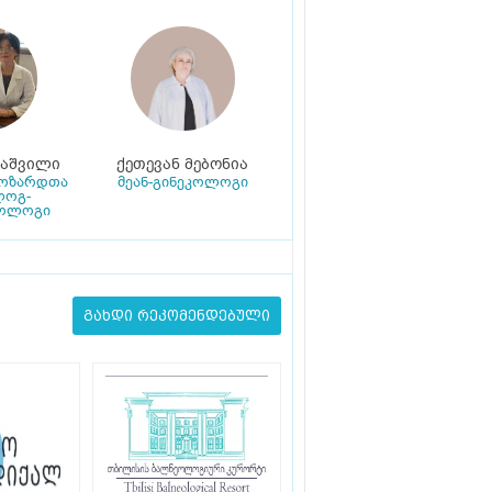
კაშვილი
ქეთევან მებონია
მოზარდთა
მეან-გინეკოლოგი
ლოგ-
ოლოგი
გახდი რეკომენდებული