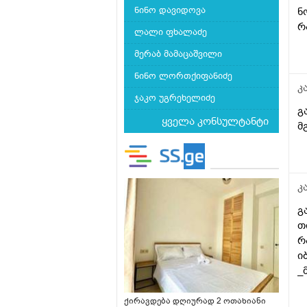
ნინო დავიდოვა
ნ
რ
ლალი ფხალაძე
ა
მერაბ მამაცაშვილი
მ
ნინო ლორთქიფანიძე
კ
ჯაკო უგრეხელიძე
გ
ყველა კონსულტანტი
მ
კ
გ
თ
რ
ი
_
რ
ო
ქირავდება დღიურად 2 ოთახიანი