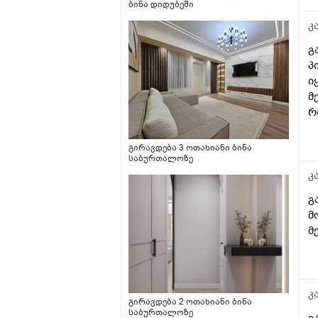
ბინა დიდუბეში
კ
გ
პ
ი
მ
რ
დ
ტ
გირავდება 3 ოთახიანი ბინა
ვ
საბურთალოზე
(
კ
3
გ
მ
მ
რ
მ
კ
გირავდება 2 ოთახიანი ბინა
საბურთალოზე
გ