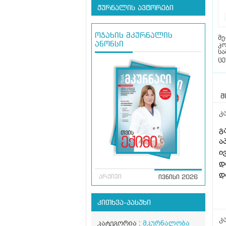
ჟურნალის ავტორები
ოჯახის მკურნალის
მე
კო
ანონსი
სა
ცე
მ
კ
გ
ა
ი
დ
დ
არქივი
ივნისი 2026
დ
შ
კითხვა-პასუხი
კ
კატეგორია :
მკურნალობა