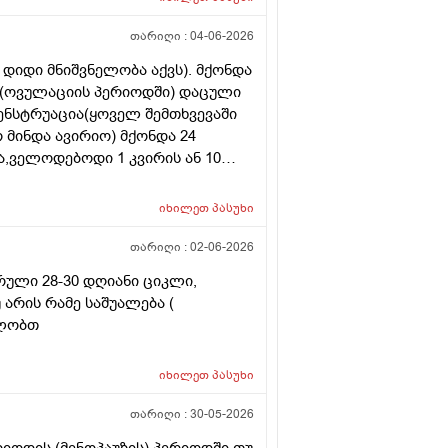
თარიღი :
04-06-2026
დიდი მნიშვნელობა აქვს). მქონდა
. (ოვულაციის პერიოდში) დაცული
მენსტრუაცია(ყოველ შემთხვევაში
არ მინდა ავირიო) მქონდა 24
,ველოდებოდი 1 კვირის ან 10
ნებაც მქონდა. მალევე გავიკეთე
ღე მქონდა. ახლა მენტრუაციას
იხილეთ
პასუხი
ლმე და ახლა გადაცდენაა.
ზრე და იქ ვარ 10 საათის სავალი),
თარიღი :
02-06-2026
რის განმავლობაში ვერ ვახერხებ
რული 28-30 დღიანი ციკლი,
 განმეორებით ტესტს? მენტრუაცია
 არის რამე საშუალება (
დლობთ
იხილეთ
პასუხი
თარიღი :
30-05-2026
რიოდის (მენოპაუზის) პერიოდში თუ