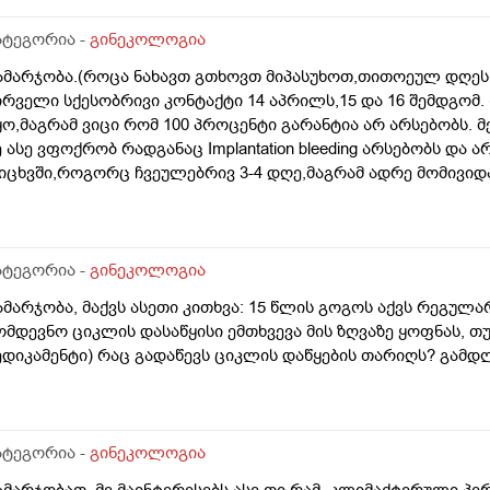
ატეგორია -
გინეკოლოგია
ამარჯობა.(როცა ნახავთ გთხოვთ მიპასუხოთ,თითოეულ დღეს 
ირველი სქესობრივი კონტაქტი 14 აპრილს,15 და 16 შემდგომ
ყო,მაგრამ ვიცი რომ 100 პროცენტი გარანტია არ არსებობს. 
ე ასე ვფოქრობ რადგანაც Implantation bleeding არსებობს და 
იცხვში,როგორც ჩვეულებრივ 3-4 დღე,მაგრამ ადრე მომივიდა
ღის მერე. მალევე ვირუსი შემხვდა,სიცხე,გულისრევის შეგრძ
ესტი,უარყოფითი იყო. ეგ უცნაური შეგრძნება რამოდენიმე დ
ელოდები,მაგრამ არ მომივიდა,შუალედი 28-32 დღე მაქვს ხო
მოგზაურობა მოქმედებსო,2 კვირის წინ სხვა ქალაქში გავემგვა
ატეგორია -
გინეკოლოგია
 დღის წინ ტესტი გავიკეთე ისევ უარყოფითია. შემდეგი 1 კვი
ამარჯობა, მაქვს ასეთი კითხვა: 15 წლის გოგოს აქვს რეგულა
ისვლას ექიმთან. არის რაიმე შანსი ფეხმძიმობის? აზრი აქვს
ომდევნო ციკლის დასაწყისი ემთხვევა მის ზღვაზე ყოფნას, თუ
ეგულარული მქონდა ხოლმე28-30 დღე შუალედი.
ედიკამენტი) რაც გადაწევს ციკლის დაწყების თარიღს? გამ
ატეგორია -
გინეკოლოგია
ამარჯობათ, მე მაინტერესებს ასე თი რამ_კლიმაქტერული პე