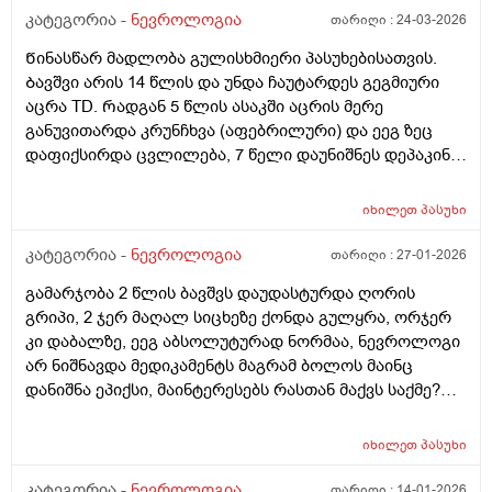
კატეგორია -
ნევროლოგია
თარიღი :
24-03-2026
Წინასწარ მადლობა გულისხმიერი პასუხებისათვის.
Ბავშვი არის 14 წლის და უნდა ჩაუტარდეს გეგმიური
აცრა TD. Რადგან 5 წლის ასაკში აცრის მერე
განუვითარდა კრუნჩხვა (აფებრილური) და ეეგ ზეც
დაფიქსირდა ცვლილება, 7 წელი დაუნიშნეს დეპაკინი.
2 წელია რაც მოეხსნა წამალი. Ძალიან ვშიშობ ახლა
აცრის ჩატარებას. Ნევრილოგმა გაუკეთეთო მაგრამ
იხილეთ
პასუხი
ვერ გავრისკავ. Ან ხომ არაა შესაძლებელი ცალ
ცალკე გავუკეთო ან საერთოდ არა. Თუ დასჭირდა
კატეგორია -
ნევროლოგია
თარიღი :
27-01-2026
როდესმე, მერე ჩავუტარებ. Მადლობა წინასწარ.
გამარჯობა 2 წლის ბავშვს დაუდასტურდა ღორის
გრიპი, 2 ჯერ მაღალ სიცხეზე ქონდა გულყრა, ორჯერ
კი დაბალზე, ეეგ აბსოლუტურად ნორმაა, ნევროლოგი
არ ნიშნავდა მედიკამენტს მაგრამ ბოლოს მაინც
დანიშნა ეპიქსი, მაინტერესებს რასთან მაქვს საქმე?
ეპიქსის ფონზე გულყრა ისევ შესაძლებელია და
რამდენი ხანი უნდა მიიღოს ეს წამალი. წინანსწარ
იხილეთ
პასუხი
უღრმესი მადლობა
კატეგორია -
ნევროლოგია
თარიღი :
14-01-2026