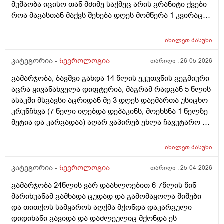
მუშაობა იცისო თან მძიმე საქმეც არის გრანიტი ქვები
როა მაგასთან მაქვს შეხება დღეს მომწერა 1 კვირაც
დააკვირდი თუ არ გადაგიარა მოდიო და რავი
გადამივლის? სხვა სიპტომები არმაქვს მხოლოდ
იხილეთ
პასუხი
მსუბუქი თავის ტკივილები მაქვს შაბათ კვირას
დასვენება კი მქონდა მარა ბოლომდის არგდამიარა
კატეგორია -
ნევროლოგია
თარიღი :
26-05-2026
ხან თვალებში ჩადის ტკივილი ხანაც საფერთქლებში
გამარჯობა, ბავშვი გახდა 14 წლის ეკუთვნის გეგმიური
მიჭერს და ძირითადად უფრო თავის შუა და წინა
აცრა ყივანახველა დიფტერია, მაგრამ რადგან 5 წლის
მხარეს მტკივა თქვენ რას იტყვით რა არის მიზეზი
ასაკში მსგავსი აცრიდან მე 3 დღეს დაემართა უსიცხო
კრუნჩხვა (7 წელი იღებდა დეპაკინს, მოეხსნა 1 წელზე
მეტია და კარგადაა) აღარ ვაპირებ ეხლა ჩავუტარო ეს
აცრა, ისევ არ განახლდეს პროცესი. Ნევროლოგმა
არაა პრობლემაო მაგრამ მაინც ვშიშობ. Თუ საჭირო
იხილეთ
პასუხი
იქნა, მერე მერე ჩავუტარებ. Გთხოვთ დამაკვალიანეთ
კატეგორია -
ნევროლოგია
თარიღი :
25-04-2026
გამარჯობა 24წლის ვარ დაახლოებით 6-7წლის წინ
მარიხუანამ გამხადა ცუდად და გამომაყოლა შიშები
და თითქოს სამყაროს აღქმა მქონდა დაკარგული
დიდიხანი გავიდა და დაძლეულიც მქონდა ეს