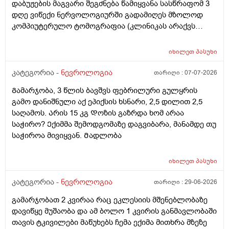
დაბუჟების მაგვარი შეგძნება წამიყვანა სასწრაფომ 3
დღე ვიწექი ნერვოლოგიურში გადამიღეს მზოლოდ
კომპიუტერულო ტომოგრაფია (კლინიკას არაქვს
ემერაის აპარატი) მითხრეს არაფერია თავში
ნეტვოზულოაო გამოწერისას წავედი კვლავ გადავიღე
იხილეთ
პასუხი
თავის კომპიუტერული ტომოგრაფია კვოავ მითხრეს
მწვავე არაფერიაო ძალიან ვნერვიულობ ხელ თითქოს
კატეგორია -
ნევროლოგია
თარიღი :
07-07-2026
ოსევ მოჭერს მაქვს ტუჩების ხანდახან გაბტუების
Გამარჯობა, 3 წლის ბავშვს ფებრილური გულყრის
შეგძნება რას მიღჩევთ რა გამოკვლევა ჩავიტარო ვერ
გამო დანიშნული აქ ეპიქსის ხსნარი, 2,5 დილით 2,5
ვშვიდები სულ შიშო ვარ ერთი თვე გავიდა და
საღამოს. Არის 15 კგ Დოზის გაზრდა ხომ არაა
სიმპტომები არ ქრება
საჭირო? Ექიმმა შემოდგომაზე დაგვიბარა, მანამდე თუ
საჭიროა მივიყვან. Მადლობა
იხილეთ
პასუხი
კატეგორია -
ნევროლოგია
თარიღი :
29-06-2026
გამარჯობათ 2 კვირაა რაც ეკლესიის მშენებლობაზე
დავიწყე მუშაობა და ამ ბოლო 1 კვირის განმავლობაში
თავის ტკივილები მაწუხებს ჩემა ექიმა მითხრა მზეზე