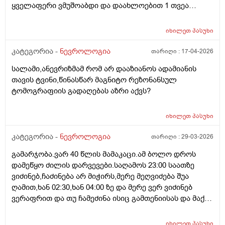
ყველაფერი ვმუშოაბდი და დაახლოებით 1 თვეა
სამსახურიდან წამოვედი დამეწყო შფოთვები და
თითქოს სამყაროს აღქმა მაქვს დაკარგული ხმაურშიც
იხილეთ
პასუხი
დიდხანს ვერ ვჩერდები თითქოს არარეალურია
ყველაფერი თითქოს გიჟდები, ექიმთანახ ვიყავი
კატეგორია -
ნევროლოგია
თარიღი :
17-04-2026
ესრიბელი და ნოოფენი დამინიშნა მაგრამ ეს
სალამი,ანევრიზმამ რომ არ დააზიანოს ადამიანის
სამყაროს აღქმა მაინც ისევ ისეა იქნებ რჩევა მომცეთ
თავის ტვინი,წინასწარ მაგნიტო რეზონანსულ
ან ხოარ გამძაფრდება უფრო მადლობა წინასწარ
ტომოგრაფიის გადაღებას აზრი აქვს?
იხილეთ
პასუხი
კატეგორია -
ნევროლოგია
თარიღი :
29-03-2026
გამარჯობა.ვარ 40 წლის მამაკაცი.ამ ბოლო დროს
დამეწყო ძილის დარვევები.საღამოს 23:00 საათზე
ვიძინებ,ჩაძინება არ მიჭირს,მერე მეღვიძება შუა
ღამით,ხან 02:30,ხან 04:00 ზე და მერე ვერ ვიძინებ
ვერაფრით და თუ ჩამეძინა ისიც გამთენიისას და მაქვს
ფხიზელი ძილი,დილით ვიღვიძებ უენერგიოდ. დავიწყე
მელატონინის მიღება 3 მგ ამივლაბი. მომცა კარგი
იხილეთ
პასუხი