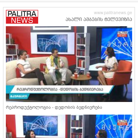
რეპროდუქტოლოგია - დედობის ბედნიერება