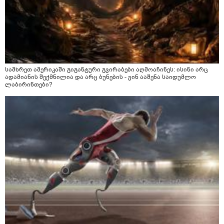
სამხრეთ ამერიკაში გიგანტური გვირაბები აღმოაჩინეს: ისინი არც
ადამიანის შექმნილია და არც ბუნების - ვინ ააშენა საიდუმლო
ლაბირინთები?