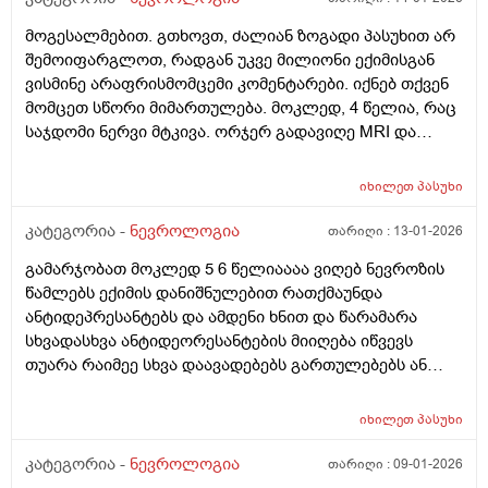
მოგესალმებით. გთხოვთ, ძალიან ზოგადი პასუხით არ
შემოიფარგლოთ, რადგან უკვე მილიონი ექიმისგან
ვისმინე არაფრისმომცემი კომენტარები. იქნებ თქვენ
მომცეთ სწორი მიმართულება. მოკლედ, 4 წელია, რაც
საჯდომი ნერვი მტკივა. ორჯერ გადავიღე MRI და
კომპრესია არ ისახება ნერვზე, მხოლოდ მცირედი
პროტრუზია (5 მმ) მე-5 მალაზე. ნევროლოგებმა და
იხილეთ
პასუხი
ნეიროქირურგმაც მითხრეს, რომ ეს უნდა ყოფილიყო
deep gluteral syndrome ან phyriformis სინდრომი.
კატეგორია -
ნევროლოგია
თარიღი :
13-01-2026
ვიკეთებდი უამრავ მანიპულაციას (ელექტრო, ტეკარო,
გამარჯობათ მოკლედ 5 6 წელიაააა ვიღებ ნევროზის
მაგნიტო თერაპიები) შედეგი-0. რეაბილიტოლოგმა
წამლებს ექიმის დანიშნულებით რათქმაუნდა
მითხრა, რომ ამას უნდოდა ვარჯიში, რომ საჯდომი
ანტიდეპრესანტებს და ამდენი ხნით და წარამარა
კუნთები გამზრდოდა და ნერვზე დაწოლაც არ
სხვადასხვა ანტიდეორესანტების მიიღება იწვევს
მოხდებაო. დავიწყე პირად ტრენერთან მუშაობა,
თუარა რაიმეე სხვა დაავადებებს გართულებებს ან
ნებისმიერი დატვირთვა მიუარესებს ამ ტკივილებს,
იმუნიტეტის დასუსტებას რადგან რამდენჯერაც მიწევს
რქც ფაქტია, მსხლისებრის გაწელვებით არ გვარდება.
ხოლმე უკვე წამლის შეწყვეტაა რამოდენიმე დღით
ტკივილი ხერხემლის ქვედა სეგმენტიდან მეწყენა და
იხილეთ
პასუხი
ადრე სულ ვირუსი ანრამე მსგავსი მხვდება ალბად
ჩართულია მარცხენა მენჯი, ბარძაყი, მუზლი, წვივი,
დამთხვევააა და მოკლედ რომ მოვრჩები ხოლმე
კატეგორია -
ნევროლოგია
თარიღი :
09-01-2026
ტერფი, მოკლედ მთლიანად ნერვის ჩაყოლებაზე.
წამლებს და რაგაცა და ვირუსიც გაივლისს ახლა სხვა