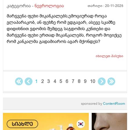
კატეგორია -
ნევროლოგია
თარიღი :
20-11-2025
მარჯვენა ფეხი მიკანკალებს,ემოციურად როცა
ვლაპარაკობ, ან ფეხზე რომ ვდგავარ, ასევე სკამზე
დიდიხნით ჯდომის შემდეგ საჯდომის კუნთები და
მარჯვენა ფეხი ერთად მიკანკალებს, როგორ მოვიქცე
რომ კანკალმა გადამიაროს აგარ მქონდეს?
იხილეთ
პასუხი
1
2
3
4
5
6
7
8
9
10
sponsored by
ContentRoom