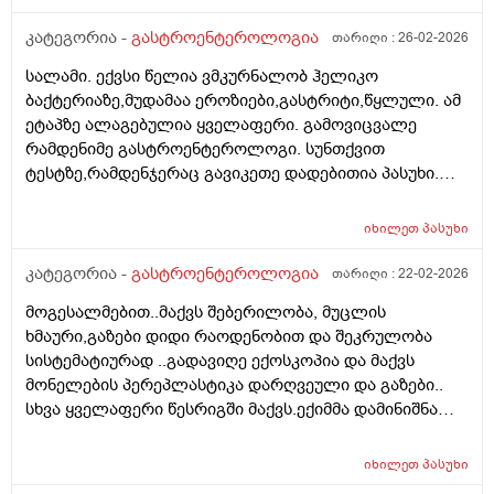
კატეგორია -
გასტროენტეროლოგია
თარიღი :
26-02-2026
სალამი. ექვსი წელია ვმკურნალობ ჰელიკო
ბაქტერიაზე,მუდამაა ეროზიები,გასტრიტი,წყლული. ამ
ეტაპზე ალაგებულია ყველაფერი. გამოვიცვალე
რამდენიმე გასტროენტეროლოგი. სუნთქვით
ტესტზე,რამდენჯერაც გავიკეთე დადებითია პასუხი.
ამჟამინდელი ექიმი მეუბნება რომ სუნთქვით ტესტში
ერთხელ თუ დაგიფიქსირდა ,შემდგომ რომც
იხილეთ
პასუხი
განიკურნო სულ დადებითს ამოგიგდებსო. ვცადეთ
განავლის ტესტი.... სამჯერ სხვადასხვა
კატეგორია -
გასტროენტეროლოგია
თარიღი :
22-02-2026
ლაბორატორიაში და შუალედებით,გადავიმოწმე...
მოგესალმებით..მაქვს შებერილობა, მუცლის
ორი უარყოფითი და ერთი დადებითი პასუხი მივიღო.
ხმაური,გაზები დიდი რაოდენობით და შეკრულობა
ერთ ერთმა გასტროენტეროლოგმა მითხრა რომ
სისტემატიურად ..გადავიღე ექოსკოპია და მაქვს
,,გარტყმაზეა,, განავლის ტესტი- დაჭერაზე,ბევრჯერ
მონელების პერეპლასტიკა დარღვეული და გაზები..
უნდა გაიკეთო ბაქტერია რომ დაიჭირო... ბოლო
სხვა ყველაფერი წესრიგში მაქვს.ექიმმა დამინიშნა
გასტროენტეროლოგმა პირიქით,ეს კვლევა უფროა
მეზიმ ფოტე 10000 და ბაჟანა,შეკრულობისთვის ვსვამ
სანდოო....როგორ მოვიქცე
დუფალაკს და გაზებისთვის ესპუმიზანის
იხილეთ
პასუხი
კაფსულების..მაგრამ დიდი შედეგი ჯერ ჯერობით არ