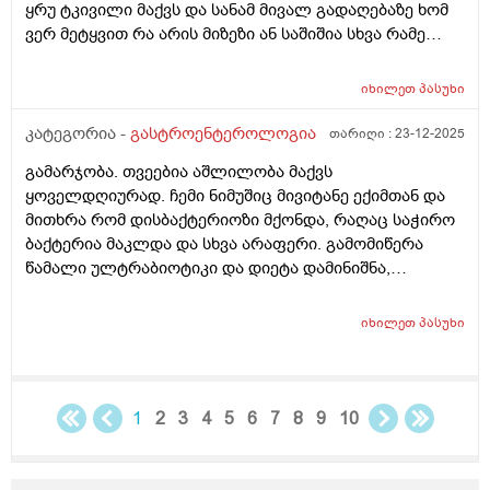
ყრუ ტკივილი მაქვს და სანამ მივალ გადაღებაზე ხომ
ვერ მეტყვით რა არის მიზეზი ან საშიშია სხვა რამე
სიპტომი არმაქვს მხოლოდ ტკივილი მაქვს მშიერზე
რომ იცის ტკივილი ეგეთი მაქვს გაზების დაგროვებამ
იხილეთ
პასუხი
და ნაწლავების შებერილობამ და დაჭიმულოამაც
ხომარ იცის გადატანითი ტკივილი
კატეგორია -
გასტროენტეროლოგია
თარიღი :
23-12-2025
გამარჯობა. თვეებია აშლილობა მაქვს
ყოველდღიურად. ჩემი ნიმუშიც მივიტანე ექიმთან და
მითხრა რომ დისბაქტერიოზი მქონდა, რაღაც საჭირო
ბაქტერია მაკლდა და სხვა არაფერი. გამომიწერა
წამალი ულტრაბიოტიკი და დიეტა დამინიშნა,
არანაირი რძის პროდუქტი, იშვიათად ზეთიანი და ასე
შემდეგ. მე არც რძის ნაწარმს არ ვიღებ არც ზეთიანს
იხილეთ
პასუხი
არც სასმელს ვსვავ გარდა წყლისა და ასე შემდეგ.
ვჭამ მხოლოდ პიურეს, წიწიბურას, პურს, მაკარონს და
ქათმის ხორცს (მოხარშულს). მაინც საერთოდ არ
მშველის. მხოლოდ პიურე-პური-ქათმის მოხარშულ
1
2
3
4
5
6
7
8
9
10
ხორცზე ვიყავი მისვლამდე და არც ეგ მშველოდა. არც
წამალმა მიქნა რამე. ლაქტო ჯი საც ვსვავდი მაგრამ
არც დიდი ეფექტი მაგას არ ჰქონია. მუცლის ტკივილმა