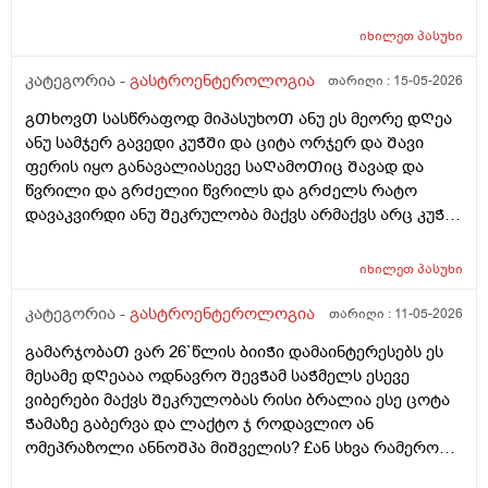
Შეკრულიგარ და გაზები მაწუხებს და ამის ბრალი
ᲨეიᲫლება იყოს ფერის ცვლილება ? იმიტორო ამ
იხილეთ
პასუხი
5დᲦეᲨი ერᲗხელ მქონდა მხოლოდ ყვიᲗელი
განავალი და კუᲭᲨი გასვლიᲗ წვრილად გავდივარ და
კატეგორია -
გასტროენტეროლოგია
თარიღი :
15-05-2026
ეს ყველაფერი ᲗიᲗქოს მერე ᲨარდვასᲗანაც
გᲗხოვᲗ სასწრაფოდ მიპასუხოᲗ ანუ ეს მეორე დᲦეა
მოქმედებს და რომ ვᲨარდავ სწორ ნაწლავᲨი ᲗიᲗქოს
ანუ სამჯერ გავედი კუᲭᲨი და ციტა ორჯერ და Შავი
ვგრდზნობ რომ რაგაც მაწვება დაა ᲨარსვიᲗ ცოტას
ფერის იყო განავალიასევე საᲦამოᲗიც Შავად და
ვᲨარდავ არის Შარდვა ამასᲗან რაიმე კავᲨირᲨი?
წვრილი და გრᲫელიი წვრილს და გრᲫელს რატო
ლაქტო ჯ ს ვსვავ და რავი მიᲨველისამაზე? 4დᲦეა
დავაკვირდი ანუ Შეკრულობა მაქვს არმაქვს არც კუᲭის
ვსვავდა ისევ ისე ვარ წამალს მსგავს არაფერს არ
წვა დარაფერინმაგრამ აᲨკარად Შეკრული ვარ ხოლმე
ვსვავ და არც საᲭმელს და რავი
და არ მიᲭამია ისეᲗიარაფერი ეს ფერირო მიცემოდა
იხილეთ
პასუხი
კუᲭნაწლავის ექოსკოპიიᲗ დგინდება Თუარააა კუᲭის
წყლული ან სისხლდენა ან სწორი მსხვილი
კატეგორია -
გასტროენტეროლოგია
თარიღი :
11-05-2026
ნაწლავიდან სისხლდენა
გამარჯობაᲗ ვარ 26`წლის ბიიᲭი დამაინტერესებს ეს
მესამე დᲦეააა ოდნავრო ᲨევᲭამ საᲭმელს ესევე
ვიბერები მაქვს Შეკრულობას რისი ბრალია ესე ცოტა
Ჭამაზე გაბერვა და ლაქტო ჯ როდავლიო ან
ომეპრაზოლი ანნოᲨპა მიᲨველის? £ან სხვა რამერომ
მიარᲩიოᲗ ექიმის გარეᲨე