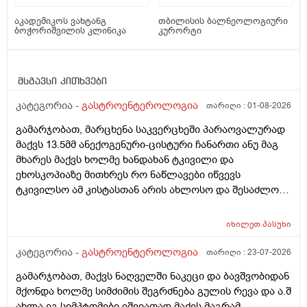
აკადემიკოს ვახტანგ
თბილისის ბალნეოლოგიური
ბოჭორიშვილის კლინიკა
კურორტი
მსგავსი კითხვები
კატეგორია -
გასტროენტეროლოგია
თარიღი :
01-08-2026
გამარჯობათ, მარცხენა საკვერცხეში პარაოვალურად
მაქვს 13.5მმ ანექოგენური-ცისტური ჩანართი ანუ მაგ
მხარეს მაქვს ხოლმე ხანდახან ტკივილი და
ეხოსკოპიაზე მითხრეს რო ნაწლავები იწვევს
ტკივილსო ამ კისტასთან არის ახლოსო და შესაძლოა
დისკომფორტს ეს გიქმნიდესო და რამდენად სწორია?
შებერილობა მაწუხებს მუდმივად და ნამდვილად მაგის
იხილეთ
პასუხი
ბრალია? ან რა მეთოდებს შეიძლება მივმართო რო
ცოტა შევიმსუბუქო მდგომარეობა ან ვარჯიშით ან
კატეგორია -
გასტროენტეროლოგია
თარიღი :
23-07-2026
წამლით ან რამე ნაყენით სანამ ექიმთან
გამარჯობათ, მაქვს ნაღველში ნაკეცი და ბავშვობიდან
მივალ.ძლიერი ტკივილები არ მაქვს. მადლობა დიდი
მქონდა ხოლმე სიმძიმის შეგრძნება გულის რევა და ა.შ
ახლა ეგ სიმპტომები იშვიათად მაქვს მაგრამ