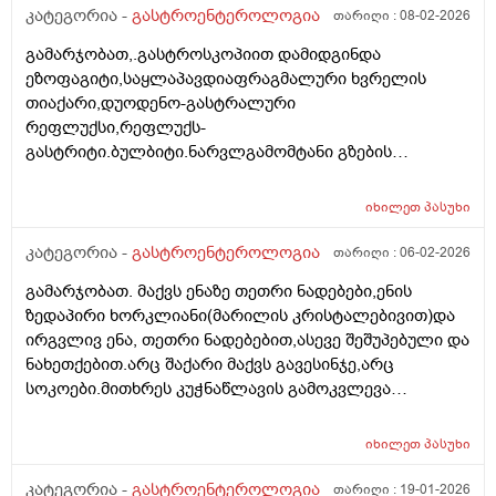
მაქვს,.მაგრამ რა მინდა რომ გკითხო მუცელზე ჭიპის
კატეგორია -
გასტროენტეროლოგია
თარიღი :
08-02-2026
ქვემოთ სულ ქვემოთ ხელის დაჭერით მაქვს
გამარჯობათ,.გასტროსკოპიით დამიდგინდა
მგრძნობელობა და ტკივილი ,ხანდახან მარცხენა
ეზოფაგიტი,საყლაპავდიაფრაგმალური ხვრელის
მხარესაც ხოლმე ეს რისი ბრალი უნდა იყოს ? ასევე
თიაქარი,დუოდენო-გასტრალური
მაქვს სპირალიც და შეიძლება ამისგან მოდიოდეს
რეფლუქსი,რეფლუქს-
ტკივილი თუ ეს ყველაფერი რაც მჭირს აქედან
გასტრიტი.ბულბიტი.ნარვლგამომტანი გზების
მოდიოდეს და მაინც მირჩიეთ ვის და როგორ
დისკინეზიის არაპირდაპირი ნიშნები. გტხოვთ
მივმართოთ რომ დავმშვიდდე.,მადლობა წინასწარ.
ამიხსენიტ არასამედიცინო ენაზე და რა მედიკამენტები
იხილეთ
პასუხი
მივიღო.ნაღველის ბუსტი ამორებული მაქვს,მაგრამ
ყრუ ტკივილი მაქვს მარჯვენა მხარეს
კატეგორია -
გასტროენტეროლოგია
თარიღი :
06-02-2026
გამარჯობათ. მაქვს ენაზე თეთრი ნადებები,ენის
ზედაპირი ხორკლიანი(მარილის კრისტალებივით)და
ირგვლივ ენა, თეთრი ნადებებით,ასევე შეშუპებული და
ნახეთქებით.არც შაქარი მაქვს გავესინჯე,არც
სოკოები.მითხრეს კუჭნაწლავის გამოკვლევა
აუხილებლადო.იცის ესეთი აედეგი კიჭნაწლავის
პრობლემებმა?არადა, არ მაწუხებს საერთოდ
იხილეთ
პასუხი
არაფერი კუჭნაწლავში. რა სახის გამოკვლევები უნდა
ჩავიტარო?
კატეგორია -
გასტროენტეროლოგია
თარიღი :
19-01-2026