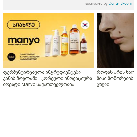
sponsored by
ContentRoom
გამიარა მაგრამ აშლილობამ არა. გთხოვთ მირჩიეთ
რამე, მართლა ცხოვრებისეულად დავიღალე და
მგონია რომ ჩემი საშველი არაა. მადლობა, ღმერთმა
დაგლოცოთ!
ფერმენტირებული ინგრედიენტები
როდის არის ხალი
კანის მოვლაში - კორეული ინოვაციური
მისი მოშორების 
ბრენდი Manyo საქართველოშია
გზები