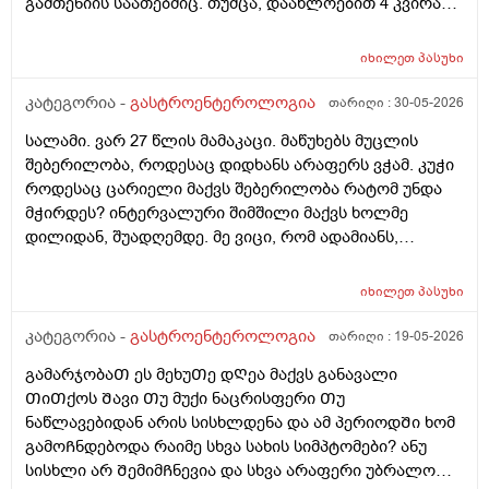
გამთენიის საათებშიც. თუმცა, დაახლოებით 4 კვირაა
არც ლუდს გამიკარებია პირი, არც რამე არაჯანსაღზე.
კალორიულ დეფიციტში ვარ და ყველაფერს ჯანსაღს
იხილეთ
პასუხი
მივირთმევ, პურსაც აღარ ვაყოლებ საჭმელს, თუმცა
ისევ შებერილობა მაქვს, საშინელი სუნის მქონე გაზები
კატეგორია -
გასტროენტეროლოგია
თარიღი :
30-05-2026
და ა.შ გაბერილი მუცელი სულ. საათობრივ შიმშილს
სალამი. ვარ 27 წლის მამაკაცი. მაწუხებს მუცლის
ვაკეთებ ხოლმე ხანდახან შუადღე-საღამომდე და
შებერილობა, როდესაც დიდხანს არაფერს ვჭამ. კუჭი
მუცელი ძალიან მებერება. ცარიელიც კი! მხოლოდ
როდესაც ცარიელი მაქვს შებერილობა რატომ უნდა
წყალი მაქვს დალეული. ვერაფრით ვიგებ რით
მჭირდეს? ინტერვალური შიმშილი მაქვს ხოლმე
ვუშველო. ნაჭამი ვარ - შებერილობა მაქვს, უჭმელი
დილიდან, შუადღემდე. მე ვიცი, რომ ადამიანს,
ვარ - მაინც შსბერილობა მაქვს. ვითომ, ქ პორციაზე
რომელსაც დიდხანს არ უჭამია, მას თავბრუ და
კვლავ დიდ ულუფებს ვჭამ?… ასევე, ნივთიერებათა
უენერგიოგა შეიძლება სჭირდეს, მაგრამ შებერილობა
ცვლა და მეტაბოლიზმიც დარღვეული მაქვს.
იხილეთ
პასუხი
საიდან არ ვიცი. წინა დღეს ღამე გვიან ვჭამე 2ც ნაყინი
არაქისის კარაქთან ერთად და ვითომ მაგისი ბრალია?
კატეგორია -
გასტროენტეროლოგია
თარიღი :
19-05-2026
მაგრამ შუადღის 4 საათზე რატომ უნდა მქონდეს მისით
გამარჯობაᲗ ეს მეხუᲗე დᲦეა მაქვს განავალი
შებერილობა. მაგრამ, მაინც, მშიერზე ასე შებერილი
ᲗიᲗქოს Შავი Თუ მუქი ნაცრისფერი Თუ
ვარ ხოლმე. რატომ?
ნაწლავებიდან არის სისხლდენა და ამ პერიოდᲨი ხომ
გამოᲩნდებოდა რაიმე სხვა სახის სიმპტომები? ანუ
სისხლი არ ᲨემიმᲩნევია და სხვა არაფერი უბრალოდ