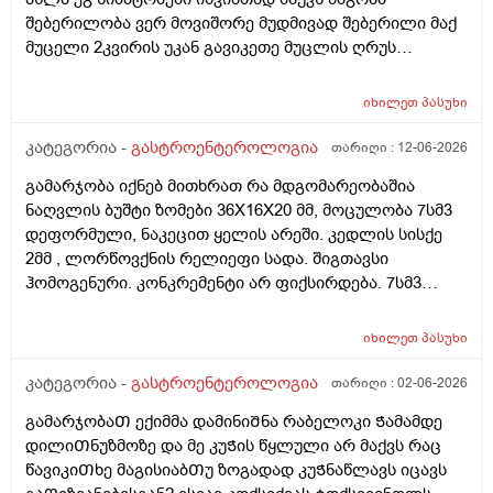
შებერილობა ვერ მოვიშორე მუდმივად შებერილი მაქ
მუცელი 2კვირის უკან გავიკეთე მუცლის ღრუს
ეხოსკოპია და ყველაფერი კარგად მქონდა მხოლოდ
ნაწლავის შებერილობა გამოჩნდა მაგრამ მუცლის ხან
იხილეთ
პასუხი
მარცხენა მხარეს ხან მარჯვენა მხარეს მტკივა ხოლმე
და ხანდახან უფრო ამოსუნთვაზე.შესაძლოა სტრესის
კატეგორია -
გასტროენტეროლოგია
თარიღი :
12-06-2026
ბრალიც არის მაგრამ როგორ შეიძლება რო
გამარჯობა იქნებ მითხრათ რა მდგომარეობაშია
ვუმკურნალო ამ შებერილობას და ნაზლავების რაიმე
ნაღვლის ბუშტი ზომები 36X16X20 მმ, მოცულობა 7სმ3
დაზიანება რომ ყოფილიყო ეხოსკოპიაზე ხომ
დეფორმული, ნაკეცით ყელის არეში. კედლის სისქე
გამოჩნდებოდა.მადლობა დიდი
2მმ , ლორწოვქნის რელიეფი სადა. შიგთავსი
ჰომოგენური. კონკრემენტი არ ფიქსირდება. 7სმ3
დეფორმული ეს რისი ზომაა? და დეფორმული
საშიშია? ამ პასუხით კენჭი ხომ არარის? 11 წლის
იხილეთ
პასუხი
გოგოს ექოსკოპიაა
კატეგორია -
გასტროენტეროლოგია
თარიღი :
02-06-2026
გამარჯობაᲗ ექიმმა დამინიᲨნა რაბელოკი Ჭამამდე
დილიᲗნუზმოზე და მე კუᲭის წყლული არ მაქვს რაც
წავიკიᲗხე მაგისიაბᲗუ ზოგადად კუᲭნაწლავს იცავს