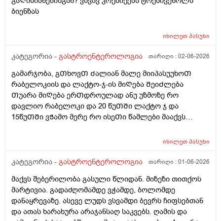
გაᲦიზიანებისგან? ვსვავ კოქსიქეას ტოქსივენოლს
ბიენზას
იხილეთ
პასუხი
კატეგორია -
გასტროენტეროლოგია
თარიღი :
02-06-2026
გამარჯობა, გᲗხოვᲗ Ძალიან მალე მიიპასუუხოᲗ
რაბელოკიის და ლაქტო-ჯ-ის მიᲦება ᲨეიᲫლება
Თუარა მიᲦება ერᲗდროულად ანუ უზმოზე რო
დავლიო რაბელოკი და 20 წუᲗᲨი ლაქტო ჯ და
15წუᲗᲨი ვᲭამო მერე რო ისეᲗი წამლები მააქვს
დანიᲨნული გაზებისკენ და ყაბზობისკენ ისედაც
მიდრეკილი ვარ და 26წლის ბიᲭი ვარ. ეს წამლები
იხილეთ
პასუხი
მაქვს დანიᲨნული .... ( კოქსიქეა, ტოქსივენოლი,
ბიენზა, კალციმესი .)
კატეგორია -
გასტროენტეროლოგია
თარიღი :
01-06-2026
მაქვს შებერილობა გასული წლიდან. მიზეზი თითქოს
მარტივია. გადაძღომამდე ვჭამდე, ბოლომდე
დანაყრევაზე. ასევე ლუდს ვსვამდი ბევრს ჩიფსებთან
და ათას ხარახურა არაჯანსაღ საკვებს. ღამის და