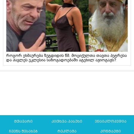
როგორ ეხმაურება ზუგდიდის წმ. მოციქულთა თავთა პეტრესა
და პავლეს ეკლესია საზოგადოებაში ატეხილ აჟიოტაჟს?
მთავარი
კითხვა-პასუხი
ენციკლოპედია
ჩვენს შესახებ
რეკლამა
კონტაქტი