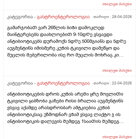
იხილეთ
პასუხი
კატეგორია -
გასტროენტეროლოგია
თარიღი :
28-04-2026
გამარჯობაᲗ ვარ 26წლის ბიᲭი დამოკლედ
მაინტერესებს დაახლოებიᲗ 9-10დᲦე ვსვავდი
ანტიბიოტიკებს დურამოქს 5დᲦე 500მგიანს და 5დᲦე
აუგმენტინს იმისმერე კუᲭის ტკივილი დამეწყო და
მუცლის Შებერილობა ისე რო მუცლის მოხრაც კი
მიᲭირს ხოლმე ყაბზობა და გაზები ბოყინიი დაბასე
Შემდეგ.. ასევე კუᲭის Თავის ოდნავ ქვემოᲗ
იხილეთ
პასუხი
მოᲫრაობისას ჯდომისას დაა მუცლის წელის დაბლა
დახრისას დისკომფორტიდა მსუბუქი ტკივილი ვიყიდე
კატეგორია -
გასტროენტეროლოგია
თარიღი :
22-04-2026
ომეპრაზოლიდა მიᲨველის? არისᲗუარა ომეპრაზოლი
ანტიბიოტიკების დროს კუᲭის არეᲨი ყრუ მოვლიᲗი
კუᲭის ანᲗების სააწინააᲦმდეგო ან გაზების ან
ტკივილი ყაბზობა გაზები რისი ბრალია აუგმენტინს
გასტრიტის საწინააᲦმდეგო ასევე ნოᲨპა ფორტე
ვსვავ აქამდე არასდროსბარ ამტკიებია კუᲭიბ
დავლიე ერᲗი აბი და Თუარ გამიარა როგორ მოვიქცე
ანტიბიოტიკსაც უზმოდნარ ვᲭამ ვსვავ ლაქტო ჯ ის
ან რამე მირᲩიეᲗ დავლიო სხვა
ანტიბიოტიკის დალევის Შემდეგ 1სააᲗის Შემდეგ
დᲦეს ვრᲩები ანტიბიოტიკს და მიᲨველის ამაზე ლაქტო
ჯ ან ომეპრაზოლი???
იხილეთ
პასუხი