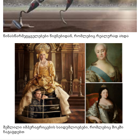
წინასწარმეტყველებები წიგნებიდან, რომლებიც რეალურად ახდა
შეშლილი იმპერატრიცების საიდუმლოებები, რომლებიც შოკში
ჩაგაგდებთ