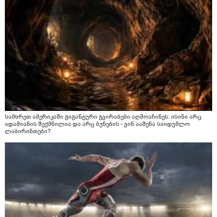
სამხრეთ ამერიკაში გიგანტური გვირაბები აღმოაჩინეს: ისინი არც
ადამიანის შექმნილია და არც ბუნების - ვინ ააშენა საიდუმლო
ლაბირინთები?