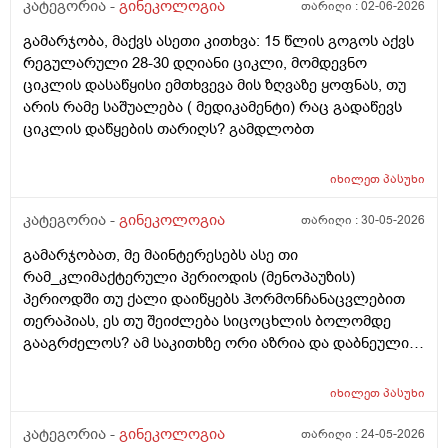
ჩვეულებრივ 3-4 დღე,მაგრამ ადრე
კატეგორია -
გინეკოლოგია
თარიღი :
02-06-2026
მომივიდა,ველოდებოდი 1 კვირის ან 10 დღის მერე.
გამარჯობა, მაქვს ასეთი კითხვა: 15 წლის გოგოს აქვს
მალევე ვირუსი შემხვდა,სიცხე,გულისრევის
რეგულარული 28-30 დღიანი ციკლი, მომდევნო
შეგრძნებაც მქონდა. მალევე გავიკეთე
ციკლის დასაწყისი ემთხვევა მის ზღვაზე ყოფნას, თუ
ტესტი,უარყოფითი იყო. ეგ უცნაური შეგრძნება
არის რამე საშუალება ( მედიკამენტი) რაც გადაწევს
რამოდენიმე დღე მქონდა. ახლა მენტრუაციას
ციკლის დაწყების თარიღს? გამდლობთ
ველოდები,მაგრამ არ მომივიდა,შუალედი 28-32 დღე
მაქვს ხოლმე და ახლა გადაცდენაა. (მოგზაურობა
მოქმედებსო,2 კვირის წინ სხვა ქალაქში გავემგვაზრე
იხილეთ
პასუხი
და იქ ვარ 10 საათის სავალი), 3 დღის წინ ტესტი
კატეგორია -
გინეკოლოგია
თარიღი :
30-05-2026
გავიკეთე ისევ უარყოფითია. შემდეგი 1 კვირის
განმავლობაში ვერ ვახერხებ მისვლას ექიმთან. არის
გამარჯობათ, მე მაინტერესებს ასე თი
რაიმე შანსი ფეხმძიმობის? აზრი აქვს განმეორებით
რამ_კლიმაქტერული პერიოდის (მენოპაუზის)
ტესტს? მენტრუაცია რეგულარული მქონდა ხოლმე28-
პერიოდში თუ ქალი დაიწყებს ჰორმონჩანაცვლებით
30 დღე შუალედი.
თერაპიას, ეს თუ შეიძლება სიცოცხლის ბოლომდე
გააგრძელოს? ამ საკითხზე ორი აზრია და დაბნეული
ვარ_ზოგი სპეციალისტი ამბობს რომ უმჯობესია
ჰორმონჩანაცვლებითი თერაპია (სიცოცხლის
იხილეთ
პასუხი
ბოლომდე) რადგან ქალს გულსისხლძარღვთა
დაავადებებსა და ალცჰაიმერის რისკს უმცირებს და
კატეგორია -
გინეკოლოგია
თარიღი :
24-05-2026