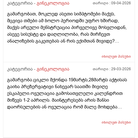
კატეგორია -
გინეკოლოგია
თარიღი :
09-04-2026
გამარჯობათ, მოკლედ ასეთი სიმპტომები მაქვს,
მცვივა თმები ამ ბოლო პერიოდში უფრო ხშირად,
მაქვს არეული მენსტრუაცია პირველივე მოსვლიდან,
ასევე სისუსტე და დაღლილობა, რას მირჩევთ
ანალიზების გაკეთებას ან რის ექიმთან მივიდე?
მადლობა წინასწარ
იხილეთ
პასუხი
კატეგორია -
გინეკოლოგია
თარიღი :
29-03-2026
გამარჯობა.ციკლი მქონდა 19მარტს,28მარტს აქტისას
გაიხა პრეზერვატივი ნახევარ საათში მივიღე
ესკაპელი.ოვულაცია გამოსათვლელი კალენდრით
მიწევს 1-2 აპრილს. მაინტერესებს არის შანსი
დაორსულების ან ოვულაცია რომ მალე მოხდება
ჰქონდა წამლის დალევას აზრი?ამასთან შერეულ
კვებაზე მყავს ბავშვი ხშირდ ვერ ვთავაზობ და იქნებ
იხილეთ
პასუხი
ძუძუთი კვებაც დაეხმაროს არ ჩასახვას.მადლობა.