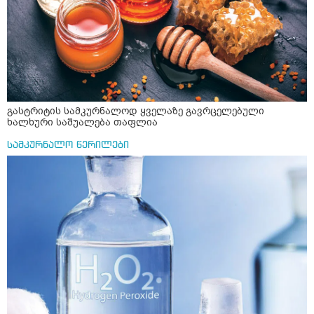
არის ანთების საწინააღმდეგო,ანტიოქსიდანტური და
დამამშვიდებელი( მშვიდი ძილისთვის)
გასტრიტის სამკურნალოდ ყველაზე გავრცელებული
ხალხური საშუალება თაფლია
სამკურნალო წერილები