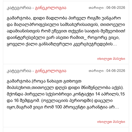
კატეგორია -
გინეკოლოგია
თარიღი :
06-06-2026
გამარჯობა, დიდი მადლობა პირველ რიგში უანგარო
და მაღალპროფესიული სამსახურისათვის, თითოეული
ადამიანისთვის რომ ეწევით თქვენი საიტის მეშვეობით!
დაინტერესებული ვარ ასეთი რამით_ როგორც ვიცი,
ყოველი ქალი განსაზღვრული კვერცხუჯრედების
რაოდენობით/რიცხვით იბადება. ანუ, გამოდის,
თითოელისთვის, ეს რიცხვი ინდივიდუალურია? რაზეა
იხილეთ
პასუხი
ეს დამოკიდებული?_მისი ჯანმრთელობის
(ჩვილობიდან) რომელ პროცესებზე? ქალის
კატეგორია -
გინეკოლოგია
თარიღი :
04-06-2026
ორგანიზმის/ჯანმრთელობის რომელ თავისებურებებზე
გამარჯობა.(როცა ნახავთ გთხოვთ
რომ დავუშვათ, ზოგიერთ ქალბატონს მეტი
მიპასუხოთ,თითოეულ დღეს დიდი მნიშვნელობა აქვს).
რაოდენობა აქვთ მათ ორგანიზმში
მქონდა პირველი სქესობრივი კონტაქტი 14 აპრილს,15
კვერცხუჯრედებისა, დაბადების პროცესიდან და ზოგს
და 16 შემდგომ. (ოვულაციის პერიოდში) დაცული
კი მცირე? მადლობთ!
იყო,მაგრამ ვიცი რომ 100 პროცენტი გარანტია არ
არსებობს. მენსტრუაცია(ყოველ შემთხვევაში მე ასე
ვფოქრობ რადგანაც Implantation bleeding არსებობს და
იხილეთ
პასუხი
არ მინდა ავირიო) მქონდა 24 რიცხვში,როგორც