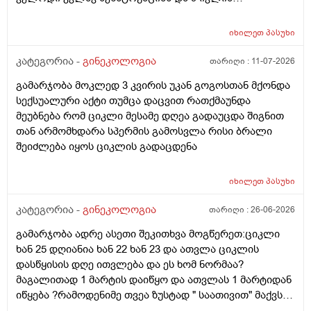
ურთიერთობა მქონდა ისევ... ჯერ კვლავ არ დამწყებია
მენსტრუაცია 10 დღეა გადამიცდს,,, ორსულობას არ
იხილეთ
პასუხი
აჩვენებს ტესტი... ივნისში რომ დავოესულებოდი უკვე
თვე გავიდა... 9 ივლის რო დავორსულებოდი როგორ
კატეგორია -
გინეკოლოგია
თარიღი :
11-07-2026
ოვულაციია იყო დიდი ხნით ადრე... შეგრძმება მაქ მაქ
გამარჯობა მოკლედ 3 კვირის უკან გოგოსთან მქონდა
ტკივილის ხან არა, შარდვის შემდეგ ტკივილი და
სექსუალური აქტი თუმცა დაცვით რათქმაუნდა
შებერილობის შეგრძმება...ჩემით ორციპოლი და
მეუბნება რომ ციკლი მესამე დღეა გადაუცდა შიგნით
ნოშპაც დავლიეე.... რა უნდა ვქნა
თან არმომხდარა სპერმის გამოსვლა რისი ბრალი
შეიძლება იყოს ციკლის გადაცდენა
იხილეთ
პასუხი
კატეგორია -
გინეკოლოგია
თარიღი :
26-06-2026
გამარჯობა ადრე ასეთი შეკითხვა მოგწერეთ:ციკლი
ხან 25 დღიანია ხან 22 ხან 23 და ათვლა ციკლის
დასწყისის დღე ითვლება და ეს ხომ ნორმაა?
მაგალითად 1 მარტის დაიწყო და ათვლას 1 მარტიდან
იწყება ?რამოდენიმე თვეა ზუსტად " საათივით" მაქვს
უკვე 21 დღიანი და ვიცი რომ ნორმაა, მაგრამ სულ