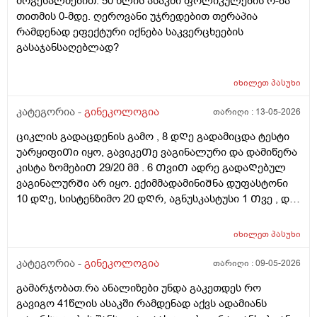
მოგესალმებით. 50 წლის ასაკში ფოლიკულების რ-ბა
მაინტერესებს, მუცლის არეზე დასაშვებია ეს
თითმის 0-მდე. ღეროვანი უჯრედებით თერაპია
პროცედურა?
რამდენად ეფექტური იქნება საკვერცხეების
გასაჯანსაღებლად?
იხილეთ
პასუხი
კატეგორია -
გინეკოლოგია
თარიღი :
13-05-2026
ციკლის გადაცდენის გამო , 8 დᲦე გადამიცდა ტესტი
უარყიფიᲗი იყო, გავიკეᲗე ვაგინალური და დამიწერა
კისტა ზომებიᲗ 29/20 მმ . 6 ᲗვიᲗ ადრე გადაᲦებულ
ვაგინალურᲨი არ იყო. ექიმმადამინიᲨნა დუფასტონი
10 დᲦე, სისტენზიმო 20 დᲦრ, აგნუსკასტუსი 1 Თვე , და
ციკლის მერე გაფამოწმება ეხოზე.
რამდენადსაყურადᲦებოა და Თუ დაეხმარება ეს
იხილეთ
პასუხი
წამლევი გაწოვაᲨი. Თუსხვა ექიმს მივმარᲗო?
კატეგორია -
გინეკოლოგია
თარიღი :
09-05-2026
გამარჯობათ.რა ანალიზები უნდა გაკეთდეს რო
გავიგო 41წლის ასაკში რამდენად აქვს ადამიანს