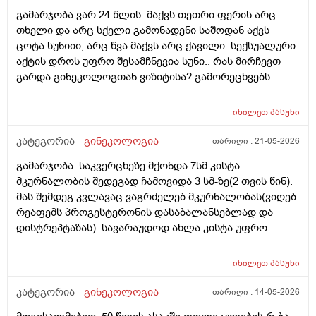
ზოგი სპეციალისტი კი ამტკიცებს რომ ეს ქალში
გამარჯობა ვარ 24 წლის. მაქვს თეთრი ფერის არც
სიმსივნურ პროცესებს უწყობს ხელს (საშვილოსნო,
თხელი და არც სქელი გამონადენი საშოდან აქვს
საკვერცხეები და უპირველესად, მკერდი). თუ
ცოტა სუნიიი, არც წვა მაქვს არც ქავილი. სექსუალური
შეიძლება, მითხრათ_დიდი მადლობა
აქტის დროს უფრო შესამჩნევია სუნი.. რას მირჩევთ
გულისხმიერებისთვის!
გარდა გინეკოლოგთან ვიზიტისა? გამორეცხვებს
სანთლებს რა შეიძლება გავიკეთო? და კიდევ
მაინტერესებს პირიდან ამომდის რაღაცნაირი სუნი
იხილეთ
პასუხი
თითქოს და კუჭიდან ამოდის ეს რისი ბრალი შეიძლება
იყოს?
კატეგორია -
გინეკოლოგია
თარიღი :
21-05-2026
გამარჯობა. საკვერცხეზე მქონდა 7სმ კისტა.
მკურნალობის შედეგად ჩამოვიდა 3 სმ-ზე(2 თვის წინ).
მას შემდეგ კვლავაც ვაგრძელებ მკურნალობას(ვიღებ
რეაფემს პროგესტერონის დასაბალანსებლად და
დისტრეპტაზას). სავარაუდოდ ახლა კისტა უფრო
შემცირებული უნდა იყოს. (2 კვირაში მაქვს ექიმთან
ვიზიტი) მსურს აპარატული მასაჟის - ენდოსფერო
იხილეთ
პასუხი
თერაპიის ჩატარება, რომელიც მთელ სხეულზე
კეთდება და ვიბრაციის მეშვეობით აუმჯობესებს
კატეგორია -
გინეკოლოგია
თარიღი :
14-05-2026
სისხლის მიმოქცევასა და ლიმფოდრენაჟს.