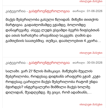
იხილეთ
პასუხი
მაქვს დანიᲨნული .... ( კოქსიქეა, ტოქსივენოლი,
ბიენზა, კალციმესი .)
კატეგორია -
გასტროენტეროლოგია
თარიღი :
01-06-2026
მაქვს შებერილობა გასული წლიდან. მიზეზი თითქოს
მარტივია. გადაძღომამდე ვჭამდე, ბოლომდე
დანაყრევაზე. ასევე ლუდს ვსვამდი ბევრს ჩიფსებთან
და ათას ხარახურა არაჯანსაღ საკვებს. ღამის და
გამთენიის საათებშიც. თუმცა, დაახლოებით 4 კვირაა
არც ლუდს გამიკარებია პირი, არც რამე არაჯანსაღზე.
კალორიულ დეფიციტში ვარ და ყველაფერს ჯანსაღს
იხილეთ
პასუხი
მივირთმევ, პურსაც აღარ ვაყოლებ საჭმელს, თუმცა
ისევ შებერილობა მაქვს, საშინელი სუნის მქონე გაზები
კატეგორია -
გასტროენტეროლოგია
თარიღი :
30-05-2026
და ა.შ გაბერილი მუცელი სულ. საათობრივ შიმშილს
სალამი. ვარ 27 წლის მამაკაცი. მაწუხებს მუცლის
ვაკეთებ ხოლმე ხანდახან შუადღე-საღამომდე და
შებერილობა, როდესაც დიდხანს არაფერს ვჭამ. კუჭი
მუცელი ძალიან მებერება. ცარიელიც კი! მხოლოდ
როდესაც ცარიელი მაქვს შებერილობა რატომ უნდა
წყალი მაქვს დალეული. ვერაფრით ვიგებ რით
მჭირდეს? ინტერვალური შიმშილი მაქვს ხოლმე
ვუშველო. ნაჭამი ვარ - შებერილობა მაქვს, უჭმელი
დილიდან, შუადღემდე. მე ვიცი, რომ ადამიანს,
ვარ - მაინც შსბერილობა მაქვს. ვითომ, ქ პორციაზე
რომელსაც დიდხანს არ უჭამია, მას თავბრუ და
კვლავ დიდ ულუფებს ვჭამ?… ასევე, ნივთიერებათა
უენერგიოგა შეიძლება სჭირდეს, მაგრამ შებერილობა
ცვლა და მეტაბოლიზმიც დარღვეული მაქვს.
იხილეთ
პასუხი