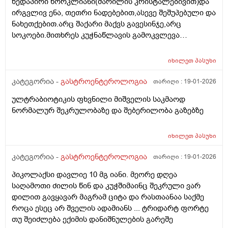
ზედაპირი ხორკლიანი(მარილის კრისტალებივით)და
ირგვლივ ენა, თეთრი ნადებებით,ასევე შეშუპებული და
ნახეთქებით.არც შაქარი მაქვს გავესინჯე,არც
სოკოები.მითხრეს კუჭნაწლავის გამოკვლევა
აუხილებლადო.იცის ესეთი აედეგი კიჭნაწლავის
პრობლემებმა?არადა, არ მაწუხებს საერთოდ
იხილეთ
პასუხი
არაფერი კუჭნაწლავში. რა სახის გამოკვლევები უნდა
ჩავიტარო?
კატეგორია -
გასტროენტეროლოგია
თარიღი :
19-01-2026
ულტრაბიოტიკის ფხვნილი მიშველის საკმაოდ
ნორმალურ შეკრულობაზე და შებერილობა გაზებზე
იხილეთ
პასუხი
კატეგორია -
გასტროენტეროლოგია
თარიღი :
19-01-2026
პიკოლაქსი დავლიე 10 მგ იანი. მეორე დღეა
საღამოთი ძილის წინ და კუჭშიმაინც შეკრული ვარ
დილით გავყავარ მაგრამ ციტა და რასთაანაა საქმე
როცა ესეც არ შველის ადამიანს ... ტრიდარტ ფორტე
თუ შეიძლება ექიმის დანიშნულების გარეშე