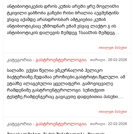
ომეპრაზოლიდა მიᲨველის? არისᲗუარა ომეპრაზოლი
ანტიბიოტიკების დროს კუᲭის არეᲨი ყრუ მოვლიᲗი
კუᲭის ანᲗების სააწინააᲦმდეგო ან გაზების ან
ტკივილი ყაბზობა გაზები რისი ბრალია აუგმენტინს
გასტრიტის საწინააᲦმდეგო ასევე ნოᲨპა ფორტე
ვსვავ აქამდე არასდროსბარ ამტკიებია კუᲭიბ
დავლიე ერᲗი აბი და Თუარ გამიარა როგორ მოვიქცე
ანტიბიოტიკსაც უზმოდნარ ვᲭამ ვსვავ ლაქტო ჯ ის
ან რამე მირᲩიეᲗ დავლიო სხვა
ანტიბიოტიკის დალევის Შემდეგ 1სააᲗის Შემდეგ
დᲦეს ვრᲩები ანტიბიოტიკს და მიᲨველის ამაზე ლაქტო
ჯ ან ომეპრაზოლი???
იხილეთ
პასუხი
კატეგორია -
გასტროენტეროლოგია
თარიღი :
26-02-2026
სალამი. ექვსი წელია ვმკურნალობ ჰელიკო
ბაქტერიაზე,მუდამაა ეროზიები,გასტრიტი,წყლული. ამ
ეტაპზე ალაგებულია ყველაფერი. გამოვიცვალე
რამდენიმე გასტროენტეროლოგი. სუნთქვით
ტესტზე,რამდენჯერაც გავიკეთე დადებითია პასუხი.
ამჟამინდელი ექიმი მეუბნება რომ სუნთქვით ტესტში
ერთხელ თუ დაგიფიქსირდა ,შემდგომ რომც
იხილეთ
პასუხი
განიკურნო სულ დადებითს ამოგიგდებსო. ვცადეთ
განავლის ტესტი.... სამჯერ სხვადასხვა
კატეგორია -
გასტროენტეროლოგია
თარიღი :
22-02-2026
ლაბორატორიაში და შუალედებით,გადავიმოწმე...