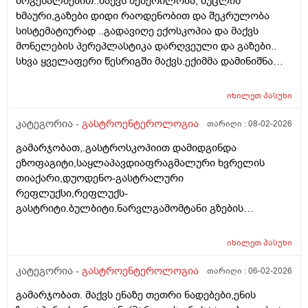
მოგესალმებით..მაქვს შებერილობა, მუცლის
ორი უარყოფითი და ერთი დადებითი პასუხი მივიღო.
ხმაური,გაზები დიდი რაოდენობით და შეკრულობა
ერთ ერთმა გასტროენტეროლოგმა მითხრა რომ
სისტემატიურად ..გადავიღე ექოსკოპია და მაქვს
,,გარტყმაზეა,, განავლის ტესტი- დაჭერაზე,ბევრჯერ
მონელების პერეპლასტიკა დარღვეული და გაზები..
უნდა გაიკეთო ბაქტერია რომ დაიჭირო... ბოლო
სხვა ყველაფერი წესრიგში მაქვს.ექიმმა დამინიშნა
გასტროენტეროლოგმა პირიქით,ეს კვლევა უფროა
მეზიმ ფოტე 10000 და ბაჟანა,შეკრულობისთვის ვსვამ
სანდოო....როგორ მოვიქცე
დუფალაკს და გაზებისთვის ესპუმიზანის
იხილეთ
პასუხი
კაფსულების..მაგრამ დიდი შედეგი ჯერ ჯერობით არ
მაქვს,.მაგრამ რა მინდა რომ გკითხო მუცელზე ჭიპის
კატეგორია -
გასტროენტეროლოგია
თარიღი :
08-02-2026
ქვემოთ სულ ქვემოთ ხელის დაჭერით მაქვს
გამარჯობათ,.გასტროსკოპიით დამიდგინდა
მგრძნობელობა და ტკივილი ,ხანდახან მარცხენა
ეზოფაგიტი,საყლაპავდიაფრაგმალური ხვრელის
მხარესაც ხოლმე ეს რისი ბრალი უნდა იყოს ? ასევე
თიაქარი,დუოდენო-გასტრალური
მაქვს სპირალიც და შეიძლება ამისგან მოდიოდეს
რეფლუქსი,რეფლუქს-
ტკივილი თუ ეს ყველაფერი რაც მჭირს აქედან
გასტრიტი.ბულბიტი.ნარვლგამომტანი გზების
მოდიოდეს და მაინც მირჩიეთ ვის და როგორ
დისკინეზიის არაპირდაპირი ნიშნები. გტხოვთ
მივმართოთ რომ დავმშვიდდე.,მადლობა წინასწარ.
ამიხსენიტ არასამედიცინო ენაზე და რა მედიკამენტები
იხილეთ
პასუხი
მივიღო.ნაღველის ბუსტი ამორებული მაქვს,მაგრამ
ყრუ ტკივილი მაქვს მარჯვენა მხარეს
კატეგორია -
გასტროენტეროლოგია
თარიღი :
06-02-2026
გამარჯობათ. მაქვს ენაზე თეთრი ნადებები,ენის