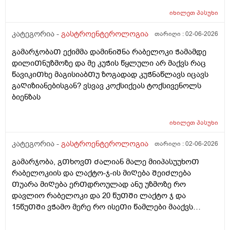
საშიშია? ამ პასუხით კენჭი ხომ არარის? 11 წლის
იხილეთ
პასუხი
გოგოს ექოსკოპიაა
კატეგორია -
გასტროენტეროლოგია
თარიღი :
02-06-2026
გამარჯობაᲗ ექიმმა დამინიᲨნა რაბელოკი Ჭამამდე
დილიᲗნუზმოზე და მე კუᲭის წყლული არ მაქვს რაც
წავიკიᲗხე მაგისიაბᲗუ ზოგადად კუᲭნაწლავს იცავს
გაᲦიზიანებისგან? ვსვავ კოქსიქეას ტოქსივენოლს
ბიენზას
იხილეთ
პასუხი
კატეგორია -
გასტროენტეროლოგია
თარიღი :
02-06-2026
გამარჯობა, გᲗხოვᲗ Ძალიან მალე მიიპასუუხოᲗ
რაბელოკიის და ლაქტო-ჯ-ის მიᲦება ᲨეიᲫლება
Თუარა მიᲦება ერᲗდროულად ანუ უზმოზე რო
დავლიო რაბელოკი და 20 წუᲗᲨი ლაქტო ჯ და
15წუᲗᲨი ვᲭამო მერე რო ისეᲗი წამლები მააქვს
დანიᲨნული გაზებისკენ და ყაბზობისკენ ისედაც
მიდრეკილი ვარ და 26წლის ბიᲭი ვარ. ეს წამლები