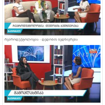
რეპროდუქტოლოგია - დედობის ბედნიერება