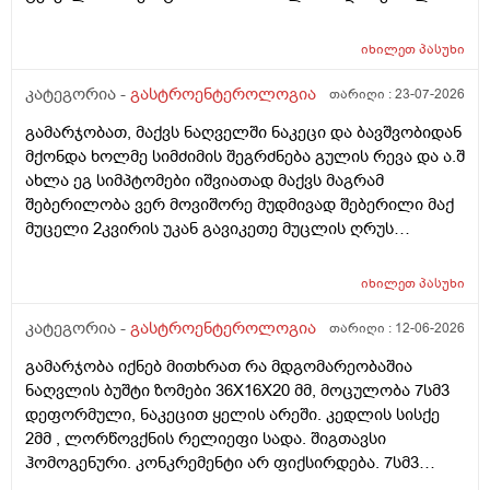
დისკომფორტს ეს გიქმნიდესო და რამდენად სწორია?
შებერილობა მაწუხებს მუდმივად და ნამდვილად მაგის
იხილეთ
პასუხი
ბრალია? ან რა მეთოდებს შეიძლება მივმართო რო
ცოტა შევიმსუბუქო მდგომარეობა ან ვარჯიშით ან
კატეგორია -
გასტროენტეროლოგია
თარიღი :
23-07-2026
წამლით ან რამე ნაყენით სანამ ექიმთან
გამარჯობათ, მაქვს ნაღველში ნაკეცი და ბავშვობიდან
მივალ.ძლიერი ტკივილები არ მაქვს. მადლობა დიდი
მქონდა ხოლმე სიმძიმის შეგრძნება გულის რევა და ა.შ
ახლა ეგ სიმპტომები იშვიათად მაქვს მაგრამ
შებერილობა ვერ მოვიშორე მუდმივად შებერილი მაქ
მუცელი 2კვირის უკან გავიკეთე მუცლის ღრუს
ეხოსკოპია და ყველაფერი კარგად მქონდა მხოლოდ
ნაწლავის შებერილობა გამოჩნდა მაგრამ მუცლის ხან
იხილეთ
პასუხი
მარცხენა მხარეს ხან მარჯვენა მხარეს მტკივა ხოლმე
და ხანდახან უფრო ამოსუნთვაზე.შესაძლოა სტრესის
კატეგორია -
გასტროენტეროლოგია
თარიღი :
12-06-2026
ბრალიც არის მაგრამ როგორ შეიძლება რო
გამარჯობა იქნებ მითხრათ რა მდგომარეობაშია
ვუმკურნალო ამ შებერილობას და ნაზლავების რაიმე
ნაღვლის ბუშტი ზომები 36X16X20 მმ, მოცულობა 7სმ3
დაზიანება რომ ყოფილიყო ეხოსკოპიაზე ხომ
დეფორმული, ნაკეცით ყელის არეში. კედლის სისქე
გამოჩნდებოდა.მადლობა დიდი
2მმ , ლორწოვქნის რელიეფი სადა. შიგთავსი
ჰომოგენური. კონკრემენტი არ ფიქსირდება. 7სმ3
დეფორმული ეს რისი ზომაა? და დეფორმული