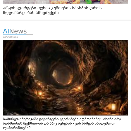
არყის კვირტები ფეხის კუნთების სპაზმის დროს
მდგომარეობას ამსუბუქებს
სამხრეთ ამერიკაში გიგანტური გვირაბები აღმოაჩინეს: ისინი არც
ადამიანის შექმნილია და არც ბუნების - ვინ ააშენა საიდუმლო
ლაბირინთები?