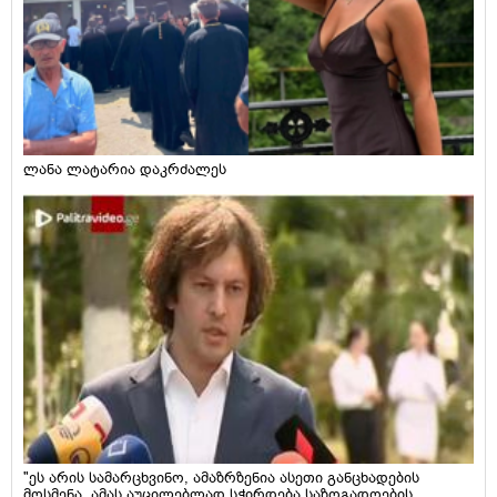
ლანა ლატარია დაკრძალეს
"ეს არის სამარცხვინო, ამაზრზენია ასეთი განცხადების
მოსმენა, ამას აუცილებლად სჭირდება საზოგადოების