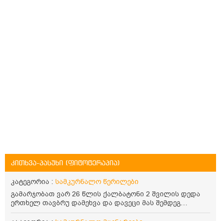
კითხვა-პასუხი (ფიტოტერაპია)
კატეგორია :
სამკურნალო წერილები
გამარჯობათ ვარ 26 წლის ქალბატონი 2 შვილის დედა
ერთხელ თავბრუ დამეხვა და დავეცი მას შემდეგ
დამეწყო შიშები ვეღარ გავდიოდი გარეთ რადგან ისევ
ასე ცუდად არ გავხდარიყავი ყურის ანთება მქონდა