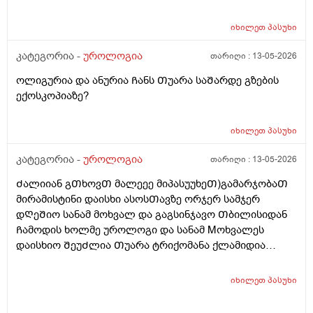
ბაქტერიოლოგიურᲨი Ჩანს? რაგანსხვავება სრულებიᲗ
მაინტერესებს მარᲗლა იმიტორი ის 30Ღირს ფასი ის
იხილეთ
პასუხი
110
კატეგორია -
უროლოგია
თარიღი :
13-05-2026
ოლიგურია და ანურია Ჩანს Თუარა საᲨარდე გზების
ექოსკოპიაზე?
იხილეთ
პასუხი
კატეგორია -
უროლოგია
თარიღი :
13-05-2026
Ძალიიან გᲗხოვᲗ მალეეე მიპასუუხეᲗ)გამარჯობაᲗ
მირამისტინი დაისხი ასოსᲗავზე ორჯერ სამჯერ
დᲦეᲨიო სანამ მოხვალ და გაგსინჯავო Თბილისიდან
Ჩამოდის ხოლმე უროლოგი და სანამ Mოხვალეს
დაისხიო ᲨეუᲫლია Თუარა ტრიქომანა ქლამიდია
სიფილის გონორეა და სოკოების ᲨენიᲦბვა ? ისე რო
ნაცხის ანალიზს რო გავიკეᲗებ არ გამოᲩნდეს? მეორე
იხილეთ
პასუხი
დᲦეა ვისხავ და ტკივილები ისე აგარ მაქ ასოს Თავის
და არც ᲨიგნიᲗა საᲨარდე მილის წვა და ტკივილიც