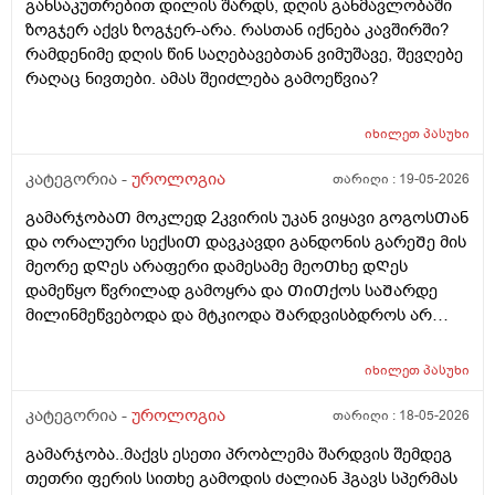
განსაკუთრებით დილის შარდს, დღის განმავლობაში
ზოგჯერ აქვს ზოგჯერ-არა. რასთან იქნება კავშირში?
რამდენიმე დღის წინ საღებავებთან ვიმუშავე, შევღებე
რაღაც ნივთები. ამას შეიძლება გამოეწვია?
იხილეთ
პასუხი
კატეგორია -
უროლოგია
თარიღი :
19-05-2026
გამარჯობაᲗ მოკლედ 2კვირის უკან ვიყავი გოგოსᲗან
და ორალური სექსიᲗ დავკავდი განდონის გარეᲨე მის
მეორე დᲦეს არაფერი დამესამე მეოᲗხე დᲦეს
დამეწყო წვრილად გამოყრა და ᲗიᲗქოს საᲨარდე
მილინმეწვებოდა და მტკიოდა Შარდვისბდროს არ
მეწვებოდა მარა პენისი Თავის რაᲦაც ერᲗი
კონკრეტული ადგილი მტკიოდა. მერე ვისხავდი
იხილეთ
პასუხი
მირამისტინს და მაკმირორს ვისვავდი და და გამიარა
რო ვᲨარდავდი Შარდი Შიგ რᲩებოდაა წვეᲗები
კატეგორია -
უროლოგია
თარიღი :
18-05-2026
ვგრდზნობდი და რომ ვᲨარდავდი კიდე ვგრᲫნობდი
გამარჯობა..მაქვს ესეთი პრობლემა შარდვის შემდეგ
Ჩერდებოდა Შარდიმერე ᲗიᲗქოს გამიარაა არც
თეთრი ფერის სითხე გამოდის ძალიან ჰგავს სპერმას
გამონაყრის ქავილი არ მქონდა არაფერი არაფეტი