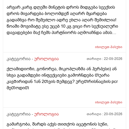
არვარ კარგ დღეში მინეტის დროს მიდგება სეექსის
დროს მივარდება ბოლომდეწ აღარრ მყარდება
გადამბვა რო შემეძლო ადრე ეხლა აღარ შემიძლია!
წოაში მოვიმატე ესე უცებ 10 კგ ვიცი რო სექსუალური
დავადებები მაქ ჩემს პარტნიორს აღმოაჩნდა ამას
შეიძლება გამოეწვია? ერექციული დისფუნქცია და რა
დამიჯდეება ანალიევი ექიმთან ვიზიდი რო ვიცოდე ამ
იხილეთ
პასუხი
1 თვეში მივიდე
კატეგორია -
უროლოგია
თარიღი :
22-05-2026
ქლამიდიოზი, გონორეა, მიკოპლაზმა ან ჰერპესი) ან
სხვა გადამდები ინფექციები გამოᲩნდება Თუარა
კავᲨირიდან 1ან 2Თვის Შემდეგ? ურეᲗრისნაცხის pcr
მეᲗოდიᲗ
იხილეთ
პასუხი
კატეგორია -
უროლოგია
თარიღი :
20-05-2026
გამარჯობა, შარდს აქვს თითქოს აცეტონის სუნი,