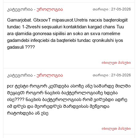
კატეგორია -
უროლოგია
თარიღი :
27-05-2026
Gamarjobat. GtxoovT mipasuxot.Uretris nacxis baqterologiit
tundac 1-2tveshi seqsualuri kontaktidan kargad chans Tuu
ara qlamidia gonoreaa sipiilisi an soko an sxva romelime
gadamdebi infeqciebi da baqteriebi tundac qronikulshi iyos
gadasuli ????
იხილეთ
პასუხი
კატეგორია -
უროლოგია
თარიღი :
27-05-2026
pcr ტესტი როგორ კეᲗდება ასოზე ანუ საᲨარდე მილᲨი
ᲨეყავᲗ როგორ ნაცხის ბაქტეროლოგიაზე ხდება
ისე???? ნაცხის ბაქტეროლოგიას რომ ვიᲦებდი ადრე
იმ დᲦეს და მეორედᲦეს Შარდვისას მეწვოდა
რატოხდება ან ესე
იხილეთ
პასუხი