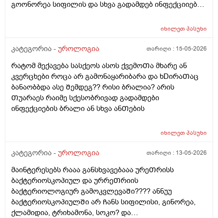
ამდროს Შარდი GაᲩერებული იყოდა არ მოდიოდა
გოონორეა სიფილის და სხვა გადამდებ ინფექციიებზე
ესეᲗიბრაგაცები რატო მემარᲗება ვერ ვიგებ
?
ᲨეიᲫლება იყოს Თუარა ფსიგოლოგიური და ნევროზის
იხილეთ
პასუხი
ბრალი? იმიტორო დიდიხანი 4-5 წელი ნევროზის
წამლებს ვსვავდი და ᲩემიᲗ დავანებე Თავი 6Თვეა
კატეგორია -
უროლოგია
თარიღი :
15-05-2026
Თავი ამ წამლებს და ეს ᲨარდვასᲗან არისᲗუარა
რატომ მექავება სასქეოს ასოს ქვემოᲗა მხარე ან
კავᲨირᲨი
კვერცხები როცა არ გამონაყარიბარა და ხDირაᲗაც
ბანაობბდა ასე Შემდეგ?? რისი ბრალია? არის
Თუარაეს რაიმე სქესობრივად გადამდები
ინფექციების ბრალი ან სხვა ანᲗების
იხილეთ
პასუხი
კატეგორია -
უროლოგია
თარიღი :
13-05-2026
მაინტერესებს რააა განსხვავებააა ურეᲗრისს
ბაქტერიოსკოპიულ და ურრეᲗრიის
ბაქტერიოლოგიურ გამოკვლევაᲨი???? ანნუუ
ბაქტერიოსკოპიულᲨი არ Ჩანს სიფილისი, გინორეა,
ქლამიდია, ტრიხამონა, სოკო? და