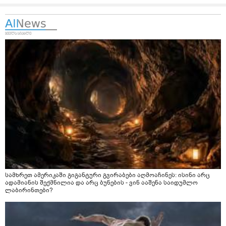
სამხრეთ ამერიკაში გიგანტური გვირაბები აღმოაჩინეს: ისინი არც
ადამიანის შექმნილია და არც ბუნების - ვინ ააშენა საიდუმლო
ლაბირინთები?