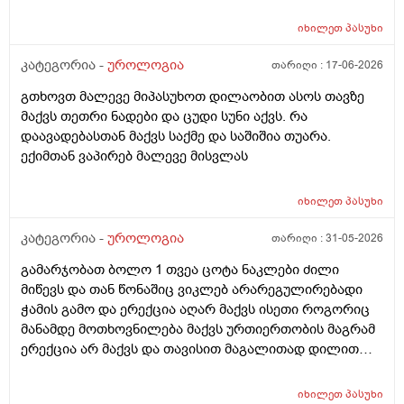
მაქვს დაქაჩვისას 1 სანტიმეტრით ჩამოდის მხოლოდ
ასევე არაერექციულ დროსაც სადღაც ეგრე 1
იხილეთ
პასუხი
სანტიმეტრი სანტიმეტნახევარი ჩამოდის ხოლო
ერექცირებულის დროს უბრალოდ მერე გარშემოც
კატეგორია -
უროლოგია
თარიღი :
17-06-2026
სივდება და რომ ვქაჩავ პატარაზე თავიც ოდნავ
გთხოვთ მალევე მიპასუხოთ დილაობით ასოს თავზე
იქაჩება ხოლმე და ცოტა დაჭიმვასაც ვგრძნობსავით
მაქვს თეთრი ნადები და ცუდი სუნი აქვს. რა
ლაგამის არეში
დაავადებასთან მაქვს საქმე და საშიშია თუარა.
ექიმთან ვაპირებ მალევე მისვლას
იხილეთ
პასუხი
კატეგორია -
უროლოგია
თარიღი :
31-05-2026
გამარჯობათ ბოლო 1 თვეა ცოტა ნაკლები ძილი
მიწევს და თან წონაშიც ვიკლებ არარეგულირებადი
ჭამის გამო და ერექცია აღარ მაქვს ისეთი როგორიც
მანამდე მოთხოვნილება მაქვს ურთიერთობის მაგრამ
ერექცია არ მაქვს და თავისით მაგალითად დილით
როცა მქონდა მანამდე ეხლა აღარ მაქვს
იხილეთ
პასუხი