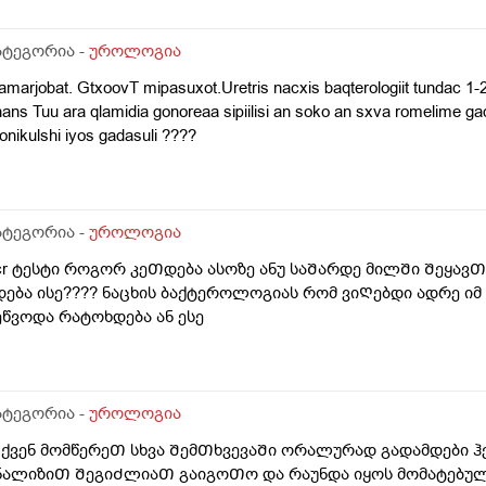
ატეგორია -
უროლოგია
marjobat. GtxoovT mipasuxot.Uretris nacxis baqterologiit tundac 1-2
ans Tuu ara qlamidia gonoreaa sipiilisi an soko an sxva romelime ga
onikulshi iyos gadasuli ????
ატეგორია -
უროლოგია
cr ტესტი როგორ კეᲗდება ასოზე ანუ საᲨარდე მილᲨი Შეყა
დება ისე???? ნაცხის ბაქტეროლოგიას რომ ვიᲦებდი ადრე ი
ეწვოდა რატოხდება ან ესე
ატეგორია -
უროლოგია
ქვენ მომწერეᲗ სხვა ᲨემᲗხვევაᲨი ორალურად გადამდები ჰ
ნალიზიᲗ ᲨეგიᲫლიაᲗ გაიგოᲗო და რაუნდა იყოს მომატებულ