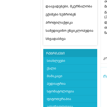
ა
დაავადებები, მკურნალობა
მ
გ
ექიმები ხუმრობენ
(
დ
პროფილაქტიკა
თ
სამედიცინო ენციკლოპედია
ნ
სხვადასხვა
რუბრიკები
კო
სიახლეები
ქალი
რ
მამაკაცი
პედიატრია
სტომატოლოგია
ფიტოთერაპია
ალერგოლოგია