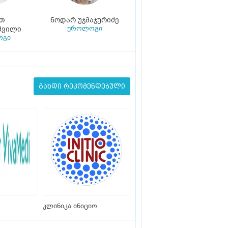
ით
ნოდარ უჯმაჯურიძე
უროლოგი
შვილი
ოგი
გახდი რეკომენდებული
კლინიკა ინიციო