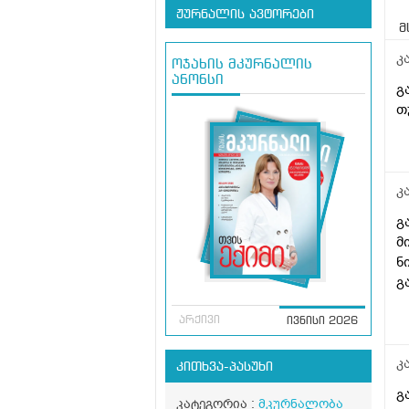
ჟურნალის ავტორები
მ
კ
ოჯახის მკურნალის
ანონსი
გ
თ
კ
გ
მ
ნ
გ
არქივი
ივნისი 2026
კ
კითხვა-პასუხი
გ
კატეგორია :
მკურნალობა