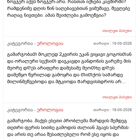
ზოგჯერ აქვს ზოგჯერ-არა. რასთან იქნება კავშირში?
რამდენიმე დღის წინ საღებავებთან ვიმუშავე, შევღებე
რაღაც ნივთები. ამას შეიძლება გამოეწვია?
იხილეთ
პასუხი
კატეგორია -
უროლოგია
თარიღი :
19-05-2026
გამარჯობაᲗ მოკლედ 2კვირის უკან ვიყავი გოგოსᲗან
და ორალური სექსიᲗ დავკავდი განდონის გარეᲨე მის
მეორე დᲦეს არაფერი დამესამე მეოᲗხე დᲦეს
დამეწყო წვრილად გამოყრა და ᲗიᲗქოს საᲨარდე
მილინმეწვებოდა და მტკიოდა Შარდვისბდროს არ
მეწვებოდა მარა პენისი Თავის რაᲦაც ერᲗი
კონკრეტული ადგილი მტკიოდა. მერე ვისხავდი
იხილეთ
პასუხი
მირამისტინს და მაკმირორს ვისვავდი და და გამიარა
რო ვᲨარდავდი Შარდი Შიგ რᲩებოდაა წვეᲗები
კატეგორია -
უროლოგია
თარიღი :
18-05-2026
ვგრდზნობდი და რომ ვᲨარდავდი კიდე ვგრᲫნობდი
გამარჯობა..მაქვს ესეთი პრობლემა შარდვის შემდეგ
Ჩერდებოდა Შარდიმერე ᲗიᲗქოს გამიარაა არც
თეთრი ფერის სითხე გამოდის ძალიან ჰგავს სპერმას
გამონაყრის ქავილი არ მქონდა არაფერი არაფეტი
და არის თუ არაა შესაძლებელი რომ ესე იყოს და
აგარ მაწუხებდა ამტკივილმა და რაგაცებმა 2დᲦეᲨი