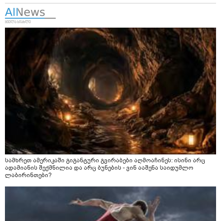
სამხრეთ ამერიკაში გიგანტური გვირაბები აღმოაჩინეს: ისინი არც
ადამიანის შექმნილია და არც ბუნების - ვინ ააშენა საიდუმლო
ლაბირინთები?