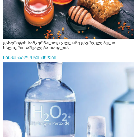
ერთი სუფრის კოვზის მეოთხედი ფხვნილი კურკუმა და
ჩავყარო ცოტა შავი პილპილი და ავადუღო თუ ჯერ რძე
ავადუღო, ცოტა გათბეს და მერე ჩავყარო კურკუმა? და
საღამოს ვახშამზე რომ მივიღო თუ შეიძლება? P.S მიზანი
არის ანთების საწინააღმდეგო,ანტიოქსიდანტური და
დამამშვიდებელი( მშვიდი ძილისთვის)
გასტრიტის სამკურნალოდ ყველაზე გავრცელებული
ხალხური საშუალება თაფლია
სამკურნალო წერილები