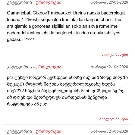
კატეგორია -
უროლოგია
თარიღი :
27-05-2026
Gamarjobat. GtxoovT mipasuxot.Uretris nacxis baqterologiit
tundac 1-2tveshi seqsualuri kontaktidan kargad chans Tuu
ara qlamidia gonoreaa sipiilisi an soko an sxva romelime
gadamdebi infeqciebi da baqteriebi tundac qronikulshi iyos
gadasuli ????
იხილეთ
პასუხი
კატეგორია -
უროლოგია
თარიღი :
27-05-2026
pcr ტესტი როგორ კეᲗდება ასოზე ანუ საᲨარდე მილᲨი
ᲨეყავᲗ როგორ ნაცხის ბაქტეროლოგიაზე ხდება
ისე???? ნაცხის ბაქტეროლოგიას რომ ვიᲦებდი ადრე
იმ დᲦეს და მეორედᲦეს Შარდვისას მეწვოდა
რატოხდება ან ესე
იხილეთ
პასუხი
კატეგორია -
უროლოგია
თარიღი :
24-05-2026