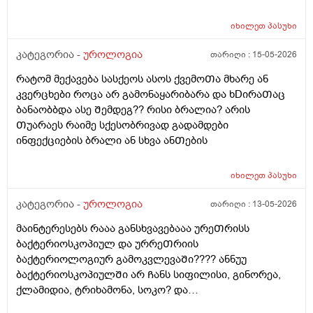
ესეᲗიბრაგაცები რატო მემარᲗება ვერ ვიგებ
?
ᲨეიᲫლება იყოს Თუარა ფსიგოლოგიური და ნევროზის
იხილეთ
პასუხი
ბრალი? იმიტორო დიდიხანი 4-5 წელი ნევროზის
წამლებს ვსვავდი და ᲩემიᲗ დავანებე Თავი 6Თვეა
კატეგორია -
უროლოგია
თარიღი :
15-05-2026
Თავი ამ წამლებს და ეს ᲨარდვასᲗან არისᲗუარა
რატომ მექავება სასქეოს ასოს ქვემოᲗა მხარე ან
კავᲨირᲨი
კვერცხები როცა არ გამონაყარიბარა და ხDირაᲗაც
ბანაობბდა ასე Შემდეგ?? რისი ბრალია? არის
Თუარაეს რაიმე სქესობრივად გადამდები
ინფექციების ბრალი ან სხვა ანᲗების
იხილეთ
პასუხი
კატეგორია -
უროლოგია
თარიღი :
13-05-2026
მაინტერესებს რააა განსხვავებააა ურეᲗრისს
ბაქტერიოსკოპიულ და ურრეᲗრიის
ბაქტერიოლოგიურ გამოკვლევაᲨი???? ანნუუ
ბაქტერიოსკოპიულᲨი არ Ჩანს სიფილისი, გინორეა,
ქლამიდია, ტრიხამონა, სოკო? და
ბაქტერიოლოგიურᲨი Ჩანს? რაგანსხვავება სრულებიᲗ