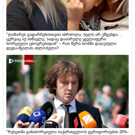
"ლაზარეს გადარჩენისთვის იბრძოლა, ხელს არ უშვებდა…
ცურვაც იქ ისწავლე, სადაც დაასრულე ყველაფერი
ხორციელი ცხოვრებიდან" – რას წერს ხობში დაღუპული
დედა-შვილის ახლობელი?
"რუსეთმა განახორციელა საქართველოს ტერიტორიების 20%-