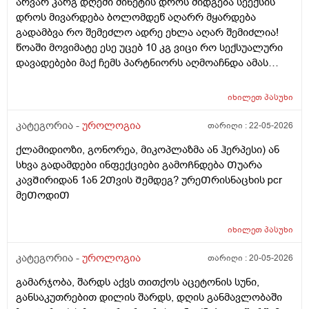
არვარ კარგ დღეში მინეტის დროს მიდგება სეექსის
დროს მივარდება ბოლომდეწ აღარრ მყარდება
გადამბვა რო შემეძლო ადრე ეხლა აღარ შემიძლია!
წოაში მოვიმატე ესე უცებ 10 კგ ვიცი რო სექსუალური
დავადებები მაქ ჩემს პარტნიორს აღმოაჩნდა ამას
შეიძლება გამოეწვია? ერექციული დისფუნქცია და რა
დამიჯდეება ანალიევი ექიმთან ვიზიდი რო ვიცოდე ამ
იხილეთ
პასუხი
1 თვეში მივიდე
კატეგორია -
უროლოგია
თარიღი :
22-05-2026
ქლამიდიოზი, გონორეა, მიკოპლაზმა ან ჰერპესი) ან
სხვა გადამდები ინფექციები გამოᲩნდება Თუარა
კავᲨირიდან 1ან 2Თვის Შემდეგ? ურეᲗრისნაცხის pcr
მეᲗოდიᲗ
იხილეთ
პასუხი
კატეგორია -
უროლოგია
თარიღი :
20-05-2026
გამარჯობა, შარდს აქვს თითქოს აცეტონის სუნი,
განსაკუთრებით დილის შარდს, დღის განმავლობაში