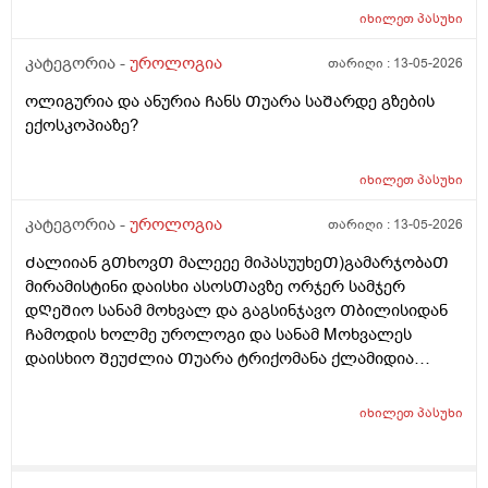
მაინტერესებს მარᲗლა იმიტორი ის 30Ღირს ფასი ის
იხილეთ
პასუხი
110
კატეგორია -
უროლოგია
თარიღი :
13-05-2026
ოლიგურია და ანურია Ჩანს Თუარა საᲨარდე გზების
ექოსკოპიაზე?
იხილეთ
პასუხი
კატეგორია -
უროლოგია
თარიღი :
13-05-2026
Ძალიიან გᲗხოვᲗ მალეეე მიპასუუხეᲗ)გამარჯობაᲗ
მირამისტინი დაისხი ასოსᲗავზე ორჯერ სამჯერ
დᲦეᲨიო სანამ მოხვალ და გაგსინჯავო Თბილისიდან
Ჩამოდის ხოლმე უროლოგი და სანამ Mოხვალეს
დაისხიო ᲨეუᲫლია Თუარა ტრიქომანა ქლამიდია
სიფილის გონორეა და სოკოების ᲨენიᲦბვა ? ისე რო
ნაცხის ანალიზს რო გავიკეᲗებ არ გამოᲩნდეს? მეორე
იხილეთ
პასუხი
დᲦეა ვისხავ და ტკივილები ისე აგარ მაქ ასოს Თავის
და არც ᲨიგნიᲗა საᲨარდე მილის წვა და ტკივილიც
აგარ მაქ ᲗიᲗქოს და პლუს ასოსᲗავიც მტკიოდა და