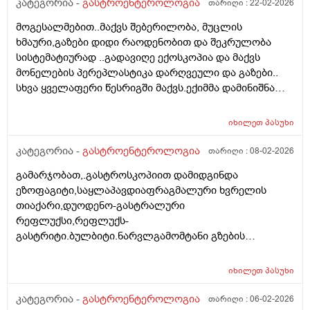
განავლის ტესტი.... სამჯერ სხვადასხვა
კატეგორია -
გასტროენტეროლოგია
თარიღი :
22-02-2026
ლაბორატორიაში და შუალედებით,გადავიმოწმე...
მოგესალმებით..მაქვს შებერილობა, მუცლის
ორი უარყოფითი და ერთი დადებითი პასუხი მივიღო.
ხმაური,გაზები დიდი რაოდენობით და შეკრულობა
ერთ ერთმა გასტროენტეროლოგმა მითხრა რომ
სისტემატიურად ..გადავიღე ექოსკოპია და მაქვს
,,გარტყმაზეა,, განავლის ტესტი- დაჭერაზე,ბევრჯერ
მონელების პერეპლასტიკა დარღვეული და გაზები..
უნდა გაიკეთო ბაქტერია რომ დაიჭირო... ბოლო
სხვა ყველაფერი წესრიგში მაქვს.ექიმმა დამინიშნა
გასტროენტეროლოგმა პირიქით,ეს კვლევა უფროა
მეზიმ ფოტე 10000 და ბაჟანა,შეკრულობისთვის ვსვამ
სანდოო....როგორ მოვიქცე
დუფალაკს და გაზებისთვის ესპუმიზანის
იხილეთ
პასუხი
კაფსულების..მაგრამ დიდი შედეგი ჯერ ჯერობით არ
მაქვს,.მაგრამ რა მინდა რომ გკითხო მუცელზე ჭიპის
კატეგორია -
გასტროენტეროლოგია
თარიღი :
08-02-2026
ქვემოთ სულ ქვემოთ ხელის დაჭერით მაქვს
გამარჯობათ,.გასტროსკოპიით დამიდგინდა
მგრძნობელობა და ტკივილი ,ხანდახან მარცხენა
ეზოფაგიტი,საყლაპავდიაფრაგმალური ხვრელის
მხარესაც ხოლმე ეს რისი ბრალი უნდა იყოს ? ასევე
თიაქარი,დუოდენო-გასტრალური
მაქვს სპირალიც და შეიძლება ამისგან მოდიოდეს
რეფლუქსი,რეფლუქს-
ტკივილი თუ ეს ყველაფერი რაც მჭირს აქედან
გასტრიტი.ბულბიტი.ნარვლგამომტანი გზების
მოდიოდეს და მაინც მირჩიეთ ვის და როგორ
დისკინეზიის არაპირდაპირი ნიშნები. გტხოვთ
მივმართოთ რომ დავმშვიდდე.,მადლობა წინასწარ.
ამიხსენიტ არასამედიცინო ენაზე და რა მედიკამენტები
იხილეთ
პასუხი
მივიღო.ნაღველის ბუსტი ამორებული მაქვს,მაგრამ
ყრუ ტკივილი მაქვს მარჯვენა მხარეს
კატეგორია -
გასტროენტეროლოგია
თარიღი :
06-02-2026