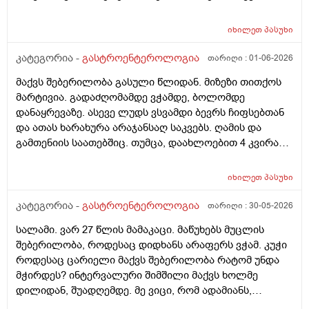
დანიᲨნული გაზებისკენ და ყაბზობისკენ ისედაც
მიდრეკილი ვარ და 26წლის ბიᲭი ვარ. ეს წამლები
იხილეთ
პასუხი
მაქვს დანიᲨნული .... ( კოქსიქეა, ტოქსივენოლი,
ბიენზა, კალციმესი .)
კატეგორია -
გასტროენტეროლოგია
თარიღი :
01-06-2026
მაქვს შებერილობა გასული წლიდან. მიზეზი თითქოს
მარტივია. გადაძღომამდე ვჭამდე, ბოლომდე
დანაყრევაზე. ასევე ლუდს ვსვამდი ბევრს ჩიფსებთან
და ათას ხარახურა არაჯანსაღ საკვებს. ღამის და
გამთენიის საათებშიც. თუმცა, დაახლოებით 4 კვირაა
არც ლუდს გამიკარებია პირი, არც რამე არაჯანსაღზე.
კალორიულ დეფიციტში ვარ და ყველაფერს ჯანსაღს
იხილეთ
პასუხი
მივირთმევ, პურსაც აღარ ვაყოლებ საჭმელს, თუმცა
ისევ შებერილობა მაქვს, საშინელი სუნის მქონე გაზები
კატეგორია -
გასტროენტეროლოგია
თარიღი :
30-05-2026
და ა.შ გაბერილი მუცელი სულ. საათობრივ შიმშილს
სალამი. ვარ 27 წლის მამაკაცი. მაწუხებს მუცლის
ვაკეთებ ხოლმე ხანდახან შუადღე-საღამომდე და
შებერილობა, როდესაც დიდხანს არაფერს ვჭამ. კუჭი
მუცელი ძალიან მებერება. ცარიელიც კი! მხოლოდ
როდესაც ცარიელი მაქვს შებერილობა რატომ უნდა
წყალი მაქვს დალეული. ვერაფრით ვიგებ რით
მჭირდეს? ინტერვალური შიმშილი მაქვს ხოლმე
ვუშველო. ნაჭამი ვარ - შებერილობა მაქვს, უჭმელი
დილიდან, შუადღემდე. მე ვიცი, რომ ადამიანს,
ვარ - მაინც შსბერილობა მაქვს. ვითომ, ქ პორციაზე
რომელსაც დიდხანს არ უჭამია, მას თავბრუ და