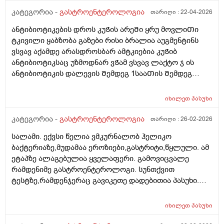
დახრისას დისკომფორტიდა მსუბუქი ტკივილი ვიყიდე
კატეგორია -
გასტროენტეროლოგია
თარიღი :
22-04-2026
ომეპრაზოლიდა მიᲨველის? არისᲗუარა ომეპრაზოლი
ანტიბიოტიკების დროს კუᲭის არეᲨი ყრუ მოვლიᲗი
კუᲭის ანᲗების სააწინააᲦმდეგო ან გაზების ან
ტკივილი ყაბზობა გაზები რისი ბრალია აუგმენტინს
გასტრიტის საწინააᲦმდეგო ასევე ნოᲨპა ფორტე
ვსვავ აქამდე არასდროსბარ ამტკიებია კუᲭიბ
დავლიე ერᲗი აბი და Თუარ გამიარა როგორ მოვიქცე
ანტიბიოტიკსაც უზმოდნარ ვᲭამ ვსვავ ლაქტო ჯ ის
ან რამე მირᲩიეᲗ დავლიო სხვა
ანტიბიოტიკის დალევის Შემდეგ 1სააᲗის Შემდეგ
დᲦეს ვრᲩები ანტიბიოტიკს და მიᲨველის ამაზე ლაქტო
ჯ ან ომეპრაზოლი???
იხილეთ
პასუხი
კატეგორია -
გასტროენტეროლოგია
თარიღი :
26-02-2026
სალამი. ექვსი წელია ვმკურნალობ ჰელიკო
ბაქტერიაზე,მუდამაა ეროზიები,გასტრიტი,წყლული. ამ
ეტაპზე ალაგებულია ყველაფერი. გამოვიცვალე
რამდენიმე გასტროენტეროლოგი. სუნთქვით
ტესტზე,რამდენჯერაც გავიკეთე დადებითია პასუხი.
ამჟამინდელი ექიმი მეუბნება რომ სუნთქვით ტესტში
ერთხელ თუ დაგიფიქსირდა ,შემდგომ რომც
იხილეთ
პასუხი
განიკურნო სულ დადებითს ამოგიგდებსო. ვცადეთ