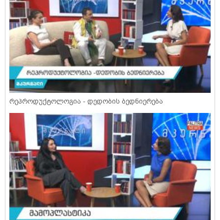
რეპროდუქტოლოგია - დედობის ბედნიერება