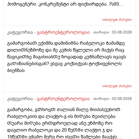
ჰომოგენური. კონკრემენტი არ ფიქსირდება. 7სმ3
დეფორმული ეს რისი ზომაა? და დეფორმული
საშიშია? ამ პასუხით კენჭი ხომ არარის? 11 წლის
იხილეთ
პასუხი
გოგოს ექოსკოპიაა
კატეგორია -
გასტროენტეროლოგია
თარიღი :
02-06-2026
გამარჯობაᲗ ექიმმა დამინიᲨნა რაბელოკი Ჭამამდე
დილიᲗნუზმოზე და მე კუᲭის წყლული არ მაქვს რაც
წავიკიᲗხე მაგისიაბᲗუ ზოგადად კუᲭნაწლავს იცავს
გაᲦიზიანებისგან? ვსვავ კოქსიქეას ტოქსივენოლს
ბიენზას
იხილეთ
პასუხი
კატეგორია -
გასტროენტეროლოგია
თარიღი :
02-06-2026
გამარჯობა, გᲗხოვᲗ Ძალიან მალე მიიპასუუხოᲗ
რაბელოკიის და ლაქტო-ჯ-ის მიᲦება ᲨეიᲫლება
Თუარა მიᲦება ერᲗდროულად ანუ უზმოზე რო
დავლიო რაბელოკი და 20 წუᲗᲨი ლაქტო ჯ და
15წუᲗᲨი ვᲭამო მერე რო ისეᲗი წამლები მააქვს