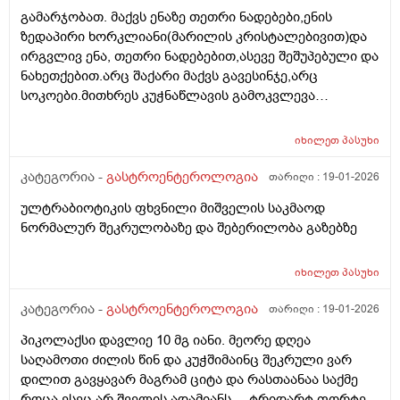
გამარჯობათ. მაქვს ენაზე თეთრი ნადებები,ენის
ზედაპირი ხორკლიანი(მარილის კრისტალებივით)და
ირგვლივ ენა, თეთრი ნადებებით,ასევე შეშუპებული და
ნახეთქებით.არც შაქარი მაქვს გავესინჯე,არც
სოკოები.მითხრეს კუჭნაწლავის გამოკვლევა
აუხილებლადო.იცის ესეთი აედეგი კიჭნაწლავის
პრობლემებმა?არადა, არ მაწუხებს საერთოდ
იხილეთ
პასუხი
არაფერი კუჭნაწლავში. რა სახის გამოკვლევები უნდა
ჩავიტარო?
კატეგორია -
გასტროენტეროლოგია
თარიღი :
19-01-2026
ულტრაბიოტიკის ფხვნილი მიშველის საკმაოდ
ნორმალურ შეკრულობაზე და შებერილობა გაზებზე
იხილეთ
პასუხი
კატეგორია -
გასტროენტეროლოგია
თარიღი :
19-01-2026
პიკოლაქსი დავლიე 10 მგ იანი. მეორე დღეა
საღამოთი ძილის წინ და კუჭშიმაინც შეკრული ვარ
დილით გავყავარ მაგრამ ციტა და რასთაანაა საქმე
როცა ესეც არ შველის ადამიანს ... ტრიდარტ ფორტე