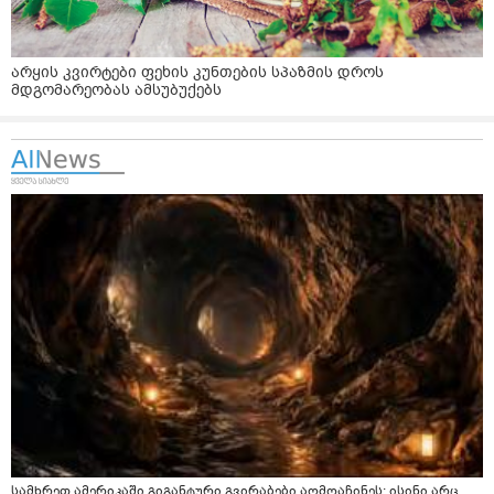
არყის კვირტები ფეხის კუნთების სპაზმის დროს
მდგომარეობას ამსუბუქებს
სამხრეთ ამერიკაში გიგანტური გვირაბები აღმოაჩინეს: ისინი არც