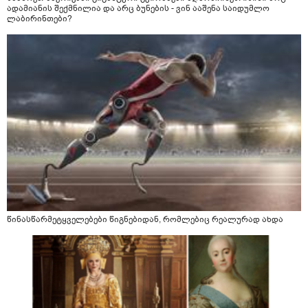
ადამიანის შექმნილია და არც ბუნების - ვინ ააშენა საიდუმლო
ლაბირინთები?
წინასწარმეტყველებები წიგნებიდან, რომლებიც რეალურად ახდა