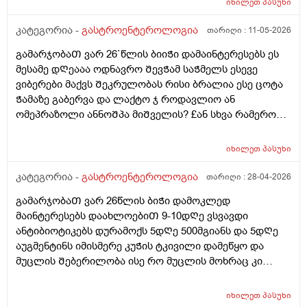
იხილეთ
პასუხი
კუᲭნაწლავის ექოსკოპიიᲗ დგინდება Თუარააა კუᲭის
წყლული ან სისხლდენა ან სწორი მსხვილი
კატეგორია -
გასტროენტეროლოგია
თარიღი :
11-05-2026
ნაწლავიდან სისხლდენა
გამარჯობაᲗ ვარ 26`წლის ბიიᲭი დამაინტერესებს ეს
მესამე დᲦეააა ოდნავრო ᲨევᲭამ საᲭმელს ესევე
ვიბერები მაქვს Შეკრულობას რისი ბრალია ესე ცოტა
Ჭამაზე გაბერვა და ლაქტო ჯ როდავლიო ან
ომეპრაზოლი ანნოᲨპა მიᲨველის? £ან სხვა რამერომ
მიარᲩიოᲗ ექიმის გარეᲨე
იხილეთ
პასუხი
კატეგორია -
გასტროენტეროლოგია
თარიღი :
28-04-2026
გამარჯობაᲗ ვარ 26წლის ბიᲭი დამოკლედ
მაინტერესებს დაახლოებიᲗ 9-10დᲦე ვსვავდი
ანტიბიოტიკებს დურამოქს 5დᲦე 500მგიანს და 5დᲦე
აუგმენტინს იმისმერე კუᲭის ტკივილი დამეწყო და
მუცლის Შებერილობა ისე რო მუცლის მოხრაც კი
მიᲭირს ხოლმე ყაბზობა და გაზები ბოყინიი დაბასე
Შემდეგ.. ასევე კუᲭის Თავის ოდნავ ქვემოᲗ
იხილეთ
პასუხი
მოᲫრაობისას ჯდომისას დაა მუცლის წელის დაბლა