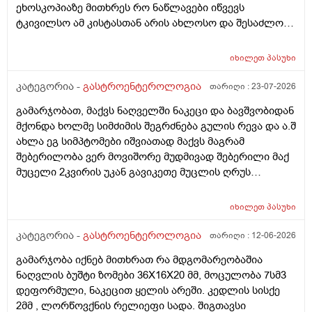
ეხოსკოპიაზე მითხრეს რო ნაწლავები იწვევს
ტკივილსო ამ კისტასთან არის ახლოსო და შესაძლოა
დისკომფორტს ეს გიქმნიდესო და რამდენად სწორია?
შებერილობა მაწუხებს მუდმივად და ნამდვილად მაგის
იხილეთ
პასუხი
ბრალია? ან რა მეთოდებს შეიძლება მივმართო რო
ცოტა შევიმსუბუქო მდგომარეობა ან ვარჯიშით ან
კატეგორია -
გასტროენტეროლოგია
თარიღი :
23-07-2026
წამლით ან რამე ნაყენით სანამ ექიმთან
გამარჯობათ, მაქვს ნაღველში ნაკეცი და ბავშვობიდან
მივალ.ძლიერი ტკივილები არ მაქვს. მადლობა დიდი
მქონდა ხოლმე სიმძიმის შეგრძნება გულის რევა და ა.შ
ახლა ეგ სიმპტომები იშვიათად მაქვს მაგრამ
შებერილობა ვერ მოვიშორე მუდმივად შებერილი მაქ
მუცელი 2კვირის უკან გავიკეთე მუცლის ღრუს
ეხოსკოპია და ყველაფერი კარგად მქონდა მხოლოდ
ნაწლავის შებერილობა გამოჩნდა მაგრამ მუცლის ხან
იხილეთ
პასუხი
მარცხენა მხარეს ხან მარჯვენა მხარეს მტკივა ხოლმე
და ხანდახან უფრო ამოსუნთვაზე.შესაძლოა სტრესის
კატეგორია -
გასტროენტეროლოგია
თარიღი :
12-06-2026
ბრალიც არის მაგრამ როგორ შეიძლება რო
გამარჯობა იქნებ მითხრათ რა მდგომარეობაშია
ვუმკურნალო ამ შებერილობას და ნაზლავების რაიმე
ნაღვლის ბუშტი ზომები 36X16X20 მმ, მოცულობა 7სმ3
დაზიანება რომ ყოფილიყო ეხოსკოპიაზე ხომ
დეფორმული, ნაკეცით ყელის არეში. კედლის სისქე
გამოჩნდებოდა.მადლობა დიდი
2მმ , ლორწოვქნის რელიეფი სადა. შიგთავსი