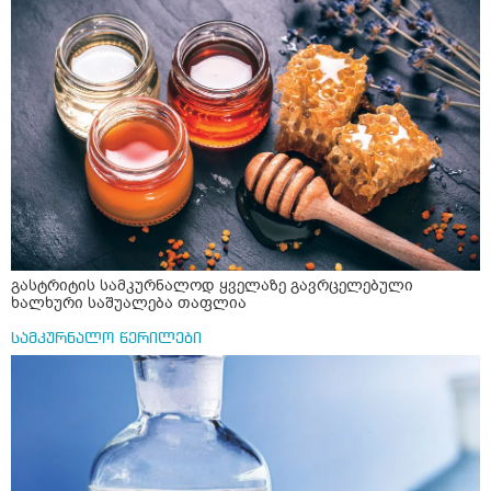
ავადუღო, ცოტა გათბეს და მერე ჩავყარო კურკუმა? და
რომ ჩხუბობს ცუდად ვხდები შიშები მეწყება ეგრევე (
საღამოს ვახშამზე რომ მივიღო თუ შეიძლება? P.S მიზანი
ასევე მაქვს დანგრეული ოჯახი 7 თვეა 5წლიანი
არის ანთების საწინააღმდეგო,ანტიოქსიდანტური და
ქორწინება დასრულებული იყო ღალატი პატიებები
დამამშვიდებელი( მშვიდი ძილისთვის)
მანიპულაციები რომ თავს მოიკლავდა თუ წამოვიდოდი
მისგან ეს ტოქსიკური ურთიერთობა დავასრულე ეხლა
ისებ ასე ვარ თავბრუხვევებით და როგორ მოვიქცეე
არვიცი ბოდიში ცოყა არულად მიწერია
გასტრიტის სამკურნალოდ ყველაზე გავრცელებული
ხალხური საშუალება თაფლია
სამკურნალო წერილები