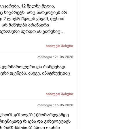
ვეკარები, 12 წელზე მეტია,
ც სიგარეტს, არც ნარკოტიკს არ
დ 2 ლიტრ წყალს ვსვამ, ფეხით
 არ მაწუხებს არანაირი
 სეზონური სურდო ან ვირუსიც
ი; იშვიათად, რომ ამ დროს რაიმე
ებით 77 კგ, ჭარბი წონა
იხილეთ
პასუხი
ებია. მაინტერესებს:
ვჭამ, ერთ ჭამაზე ნებისმიერ ხილს
თარიღი :
21-05-2026
, შეიძლება დღის განმავლობაში 2
ლი და დერმაროლერი და რამდენად
ველთვის კარგად ვგრძნობ, თუმცა
რი იყენებს. ასევე, ინსტრუქციაც
ის ხილის ჭამა სასარგებლოა თუ
ეული ძალიან სასარგებლოა, ჯერ
იდი ხანია ვგრძნობ. 2.ინტერნეტში
იხილეთ
პასუხი
ვის, დღეში 3-4 ჭიქა ყავა
ეიცავს, კოფეინი შეიძლება
თარიღი :
15-05-2026
სასარგებლოა, რატომ იწვევს
ყავის გარეშე; მე,ხილ-
სუხოᲗ გᲗხოვᲗ )))მოᲨარდვამდე
 2-3 დღე ხილი ან/და ბოსტნეული
რᲩენიკიდე რᲩება და გᲩხვლეტავს
 ყავას რომ საერთოდ არ ვსვამ,
ნ რაᲗქმაუნდა) ასევე ოდნავ