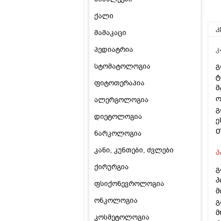
ქალი
კ
მამაკაცი
პედიატრია
კ
გ
სტომატოლოგია
ტ
ფიტოთერაპია
მ
ო
ალერგოლოგია
გ
დიეტოლოგია
ე
Თ
ნარკოლოგია
კანი, კუნთები, ძვლები
პ
ქირურგია
გ
პ
ფსიქონევროლოგია
მ
ონკოლოგია
გ
მ
კოსმეტოლოგია