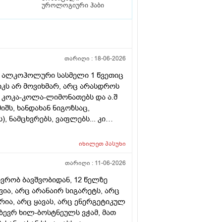
უროლოგიური ჰაბი
თარიღი :
18-06-2026
რი ალკოჰოლური სასმელი 1 წვეთიც
იკს არ მოვიხმარ, არც არასდროს
ც კოკა-კოლა-ლიმონათებს და ა.შ
იშს, ხანდახან ნიგოზსაც,
, ნამცხვრებს, ვაფლებს... კი
ხან სხვადასხვა მინერალურ
იშებსაც ვაკეთებ, არ მაწუხებს
იხილეთ
პასუხი
ულის შიგნით, არც გარეთ (ჯერ
წნევები საერთოდ არ მაწუხებს,
თარიღი :
11-06-2026
ვიათად მემართება, თუ დამემართა,
ოვრობ ბავშვობიდან, 12 წელზე
ცხის ან ყელის ტკივილის აბის
ია, არც არანაირ სიგარეტს, არც
დაახლოებით 77 კგ, ჩემი წონა 80
რია, არც ყავას, არც ენერგეტიკულ
ბს: 1.ინტერნეტში წავაწყდი ასეთ
 ბევრ ხილ-ბოსტნეულს ვჭამ, მათ
 ასეთი მაღალი ადამიანები