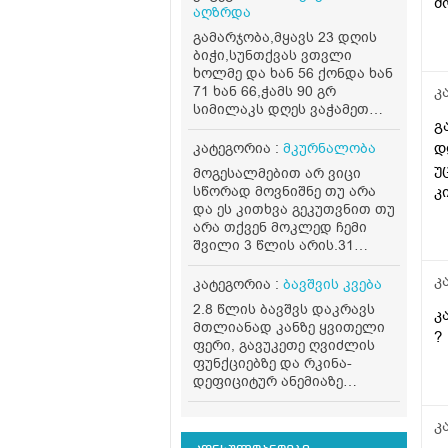
შ
ძ
აღზრდა
მ
დ
გამარჯობა,მყავს 23 დღის
მ
ბიჭი,სუნთქვას ვთვლი
2
მ
ხოლმე და ხან 56 ქონდა ხან
ქ
ა
71 ხან 66,ჭამს 90 გრ
კ
ს
სიმილაკს დღეს ვაჭამეთ
უ
ძ
გ
120 გრ და თითქოს.ვერ
ვ
ა
ისვენებდა,დავთვალე და 75
დ
კატეგორია :
მკურნალობა
ვ
ქონდა,როგორ მოვიქცეთ?
ს
უ
მოგესალმებით არ ვიცი
შ
არის 4.500 კგ,კუჭში 24
ი
სწორად მოვნიშნე თუ არა
კ
საათში ერთხელ გადის
თ
და ეს კითხვა გეკუთვნით თუ
კ
თითქმის,მივიღებ ზოგად
ს
არა თქვენ მოკლედ ჩემი
რჩევებსაც ბავშვის
კ
შვილი 3 წლის არის.31
აღზრდის მხრივ.მადლობა.
მარტს გავუკეთეთ სისხლის
ჯ
კ
საერთო ანალიზი, ექიმმა
კატეგორია :
ბავშვის კვება
მ
გვითხრა რომ ყველაფერი
2.8 წლის ბავშვს დაკრავს
ხ
კ
წესრიგშია მაგრამ.რკინის
მთლიანად კანზე ყვითელი
გ
დეფიციტი აქვს ანუ
?
ფერი, გავუკეთე ღვიძლის
ანემიაო.დაგვინიშნა
კ
ფუნქციებზე და რკინა-
ფეროზიტი ორი ბოთლი და
რ
დეფიციტურ ანემიაზე
გამოგვიშვა.ბავშვმა
პ
ანალიზი, ნორმის
რომ.დაიწყო ფეროზიტის
ფარგლებშია. თვეებიდან
რ
სმა, მადაც მოემატა და
კ
ვაჭმევ გოგრას+ბატატის
ენერგიულად იყო, დღეს