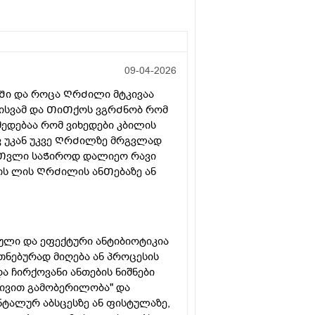
09-04-2026
ეᲨი და როცა ᲦრᲫილი მტკივაა
ვისვამ და ᲗიᲗქოს ვგრᲫნობ რომ
მედებაა რომ ვიხედები კბილის
ვ უკან უკვე ᲦრᲫილზე მრგვლად
უ Თვლი საᲭიროდ დალიეო რავი
ნის ლის ᲦრᲫილის ანᲗებაზე ან
ული და ეფექტური ანტიბიოტიკია
თნებურად მიღება ან პროცესის
ა ჩირქოვანი ანთების ნიშნები
ზივით გამობერილობა" და
ტალურ აბსცესზე ან ფისტულაზე,