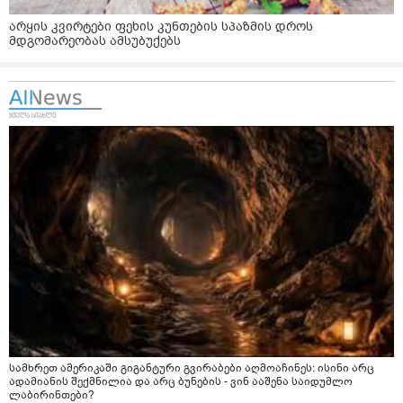
არყის კვირტები ფეხის კუნთების სპაზმის დროს
მდგომარეობას ამსუბუქებს
სამხრეთ ამერიკაში გიგანტური გვირაბები აღმოაჩინეს: ისინი არც
ადამიანის შექმნილია და არც ბუნების - ვინ ააშენა საიდუმლო
ლაბირინთები?