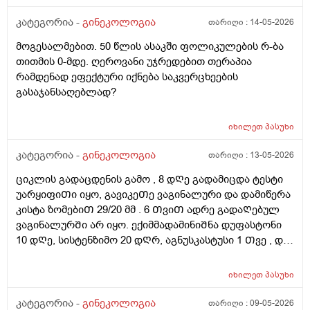
თერაპიის ჩატარება, რომელიც მთელ სხეულზე
კეთდება და ვიბრაციის მეშვეობით აუმჯობესებს
კატეგორია -
გინეკოლოგია
თარიღი :
14-05-2026
სისხლის მიმოქცევასა და ლიმფოდრენაჟს.
მოგესალმებით. 50 წლის ასაკში ფოლიკულების რ-ბა
მაინტერესებს, მუცლის არეზე დასაშვებია ეს
თითმის 0-მდე. ღეროვანი უჯრედებით თერაპია
პროცედურა?
რამდენად ეფექტური იქნება საკვერცხეების
გასაჯანსაღებლად?
იხილეთ
პასუხი
კატეგორია -
გინეკოლოგია
თარიღი :
13-05-2026
ციკლის გადაცდენის გამო , 8 დᲦე გადამიცდა ტესტი
უარყიფიᲗი იყო, გავიკეᲗე ვაგინალური და დამიწერა
კისტა ზომებიᲗ 29/20 მმ . 6 ᲗვიᲗ ადრე გადაᲦებულ
ვაგინალურᲨი არ იყო. ექიმმადამინიᲨნა დუფასტონი
10 დᲦე, სისტენზიმო 20 დᲦრ, აგნუსკასტუსი 1 Თვე , და
ციკლის მერე გაფამოწმება ეხოზე.
რამდენადსაყურადᲦებოა და Თუ დაეხმარება ეს
იხილეთ
პასუხი
წამლევი გაწოვაᲨი. Თუსხვა ექიმს მივმარᲗო?
კატეგორია -
გინეკოლოგია
თარიღი :
09-05-2026