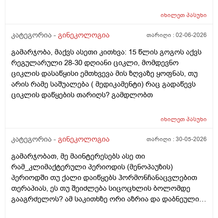
არსებობს. მენსტრუაცია(ყოველ შემთხვევაში მე ასე
ვფოქრობ რადგანაც Implantation bleeding არსებობს და
იხილეთ
პასუხი
არ მინდა ავირიო) მქონდა 24 რიცხვში,როგორც
ჩვეულებრივ 3-4 დღე,მაგრამ ადრე
კატეგორია -
გინეკოლოგია
თარიღი :
02-06-2026
მომივიდა,ველოდებოდი 1 კვირის ან 10 დღის მერე.
გამარჯობა, მაქვს ასეთი კითხვა: 15 წლის გოგოს აქვს
მალევე ვირუსი შემხვდა,სიცხე,გულისრევის
რეგულარული 28-30 დღიანი ციკლი, მომდევნო
შეგრძნებაც მქონდა. მალევე გავიკეთე
ციკლის დასაწყისი ემთხვევა მის ზღვაზე ყოფნას, თუ
ტესტი,უარყოფითი იყო. ეგ უცნაური შეგრძნება
არის რამე საშუალება ( მედიკამენტი) რაც გადაწევს
რამოდენიმე დღე მქონდა. ახლა მენტრუაციას
ციკლის დაწყების თარიღს? გამდლობთ
ველოდები,მაგრამ არ მომივიდა,შუალედი 28-32 დღე
მაქვს ხოლმე და ახლა გადაცდენაა. (მოგზაურობა
მოქმედებსო,2 კვირის წინ სხვა ქალაქში გავემგვაზრე
იხილეთ
პასუხი
და იქ ვარ 10 საათის სავალი), 3 დღის წინ ტესტი
კატეგორია -
გინეკოლოგია
თარიღი :
30-05-2026
გავიკეთე ისევ უარყოფითია. შემდეგი 1 კვირის
განმავლობაში ვერ ვახერხებ მისვლას ექიმთან. არის
გამარჯობათ, მე მაინტერესებს ასე თი
რაიმე შანსი ფეხმძიმობის? აზრი აქვს განმეორებით
რამ_კლიმაქტერული პერიოდის (მენოპაუზის)
ტესტს? მენტრუაცია რეგულარული მქონდა ხოლმე28-
პერიოდში თუ ქალი დაიწყებს ჰორმონჩანაცვლებით
30 დღე შუალედი.
თერაპიას, ეს თუ შეიძლება სიცოცხლის ბოლომდე
გააგრძელოს? ამ საკითხზე ორი აზრია და დაბნეული
ვარ_ზოგი სპეციალისტი ამბობს რომ უმჯობესია