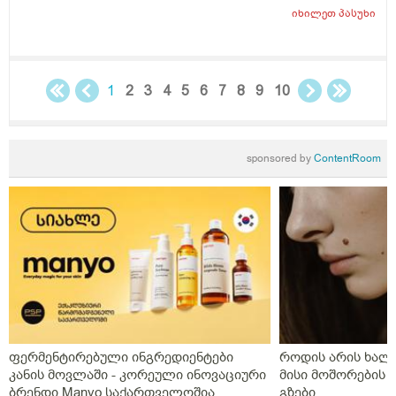
კვებაზე მყავს ბავშვი ხშირდ ვერ ვთავაზობ და იქნებ
იხილეთ
პასუხი
ძუძუთი კვებაც დაეხმაროს არ ჩასახვას.მადლობა.
1
2
3
4
5
6
7
8
9
10
sponsored by
ContentRoom
ფერმენტირებული ინგრედიენტები
როდის არის ხალი
კანის მოვლაში - კორეული ინოვაციური
მისი მოშორების 
ბრენდი Manyo საქართველოშია
გზები