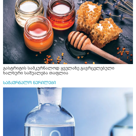
არის ანთების საწინააღმდეგო,ანტიოქსიდანტური და
დამამშვიდებელი( მშვიდი ძილისთვის)
გასტრიტის სამკურნალოდ ყველაზე გავრცელებული
ხალხური საშუალება თაფლია
სამკურნალო წერილები