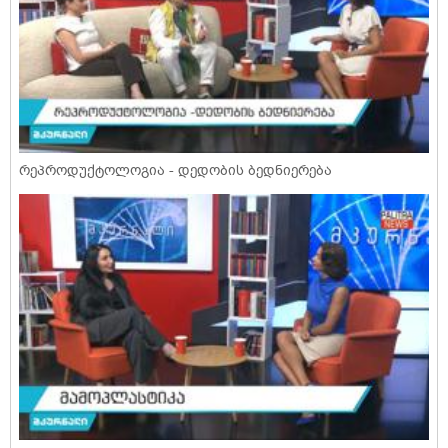
რეპროდუქტოლოგია - დედობის ბედნიერება