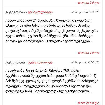
ჰორმონჩანაცვლებითი თერაპია (სიცოცხლის
იხილეთ
პასუხი
ბოლომდე) რადგან ქალს გულსისხლძარღვთა
დაავადებებსა და ალცჰაიმერის რისკს უმცირებს და
კატეგორია -
გინეკოლოგია
თარიღი :
24-05-2026
ზოგი სპეციალისტი კი ამტკიცებს რომ ეს ქალში
გამარჯობა ვარ 24 წლის. მაქვს თეთრი ფერის არც
სიმსივნურ პროცესებს უწყობს ხელს (საშვილოსნო,
თხელი და არც სქელი გამონადენი საშოდან აქვს
საკვერცხეები და უპირველესად, მკერდი). თუ
ცოტა სუნიიი, არც წვა მაქვს არც ქავილი. სექსუალური
შეიძლება, მითხრათ_დიდი მადლობა
აქტის დროს უფრო შესამჩნევია სუნი.. რას მირჩევთ
გულისხმიერებისთვის!
გარდა გინეკოლოგთან ვიზიტისა? გამორეცხვებს
სანთლებს რა შეიძლება გავიკეთო? და კიდევ
მაინტერესებს პირიდან ამომდის რაღაცნაირი სუნი
იხილეთ
პასუხი
თითქოს და კუჭიდან ამოდის ეს რისი ბრალი შეიძლება
იყოს?
კატეგორია -
გინეკოლოგია
თარიღი :
21-05-2026
გამარჯობა. საკვერცხეზე მქონდა 7სმ კისტა.
მკურნალობის შედეგად ჩამოვიდა 3 სმ-ზე(2 თვის წინ).
მას შემდეგ კვლავაც ვაგრძელებ მკურნალობას(ვიღებ
რეაფემს პროგესტერონის დასაბალანსებლად და
დისტრეპტაზას). სავარაუდოდ ახლა კისტა უფრო
შემცირებული უნდა იყოს. (2 კვირაში მაქვს ექიმთან
ვიზიტი) მსურს აპარატული მასაჟის - ენდოსფერო
იხილეთ
პასუხი