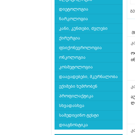
დიეტოლოგია
გ
ნარკოლოგია
კანი, კუნთები, ძვლები
მ
ქირურგია
კ
ფსიქონევროლოგია
ო
ონკოლოგია
ი
კოსმეტოლოგია
დაავადებები, მკურნალობა
კ
ექიმები ხუმრობენ
პროფილაქტიკა
ა
Ღ
სხვადასხვა
სამედიცინო ტესტი
დიაგნოსტიკა
კ