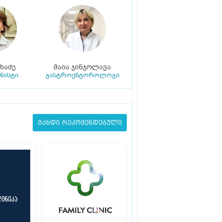
ხაძე
მაია ჯინჯოლავა
ნისტი
გასტროენტოროლოგი
გახდი რეკომენდებული