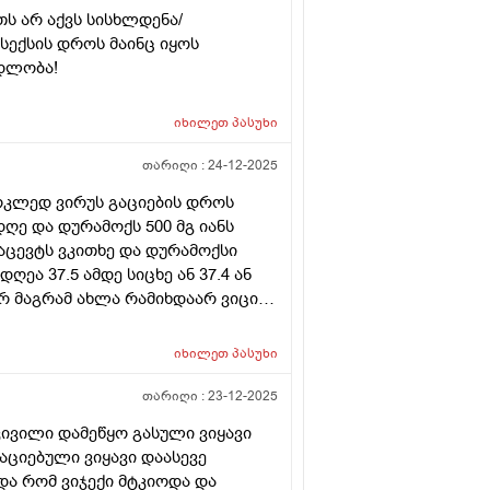
ს არ აქვს სისხლდენა/
სექსის დროს მაინც იყოს
ადლობა!
იხილეთ
პასუხი
თარიღი :
24-12-2025
ოკლედ ვირუს გაციების დროს
დღე და დურამოქს 500 მგ იანს
ცევტს ვკითხე და დურამოქსი
ეა 37.5 ამდე სიცხე ან 37.4 ან
არ მაგრამ ახლა რამიხდაარ ვიცი
იმ მომისმინა სუსტად ისმის ხმა
ი ხშირად ნახველით ხოლი
იხილეთ
პასუხი
 აღმართზე სიარულზე და
ება პლუს რიმ ვიწექი გუშინ
თარიღი :
23-12-2025
 რო ავდექი გავსწირდი ხველება
კივილი დამეწყო გასული ვიყავი
მხარეს ვიწექი სისტად მიჭირდა
აციებული ვიყავი დაასევე
ანტიბიოტიიიკი ( ვალმოქსი ) რიცა
და რომ ვიჯექი მტკიოდა და