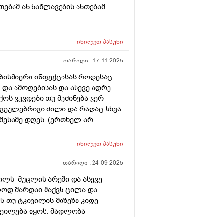
ს იღებდიდა შეიძლება არ
ებამ ან ნაწლავების ანთებამ
ავლიე ფარმაცევტის რჩევით სოკოს
რეკილი ვარ ყელის სოკოზე როცა
მელია ეს სოკოს საწინაღდეგი 1
იხილეთ
პასუხი
იდამნიშნა. და რავქნა ამას რო
ო?? თურავქნა ძალიან დავიბენი
თარიღი :
17-11-2025
ებისმიერი ინფექცისას როდესაც
 და ამოღებისას და ასევე ადრე
ოს ვკვდები თუ მეძინება ვერ
ჩვეულებრივი ძილი და რაღაც სხვა
 მესამე დღეს. (ერთხელ არ
ნტიბიოტიკების უკუჩვენება?
აკმაყოფილებს პასუხი და იქნებ
იხილეთ
პასუხი
თარიღი :
24-09-2025
ილს, მუცლის არეში და ასევე
ოდ შარდაი მაქვს ცილა და
ს თუ ტკივილის მიზეზი კიდე
შეილება იყოს. მადლობა