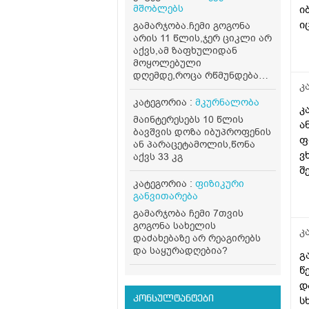
ვ
მშობლებს
ი
გ
ი
გამარჯობა.ჩემი გოგონა
ს
არის 11 წლის,ჯერ ციკლი არ
ა
აქვს,ამ ზაფხულიდან
დ
მოყოლებული
დღემდე,როცა რწმუნდება
მ
კ
რომ გვძინავს ყველას
მასტურბირებს ხშირად,ერთ
კატეგორია :
მკურნალობა
კ
ოთახში გვძინავს,უბრალოდ
მაინტერესებს 10 წლის
ა
სხვა საშუალება და
ბავშვის დოზა იბუპროფენის
გამოსაალი არაა,ძალიან
ფ
ან პარაცეტამოლის,წონა
ბევრჯერ ველაპარაკე
ვ
აქვს 33 კგ
მშვიდად,უკვე ყელში რომ
შ
ამომივიდა ყვირილზე
კატეგორია :
ფიზიკური
დ
გადავედი,არასასიამოვნოა
განვითარება
მისი ეს ქცევა.. მივიღებ
რ
რჩევებს როგორ მოვიქცე
გამარჯობა ჩემი 7თვის
თ
ასეთ შემთხევაში
გოგონა სახელის
კ
დაძახებაზე არ რეაგირებს
და საყურადღებია?
გ
წ
დ
კონსულტანტები
ს