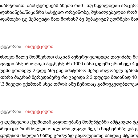
ამარჯობათ. მაინტერესებს ასეთი რამ_ თუ წყვილიდან არცერთ
აღიზიანება/ნაკაწრი სასქესო ორგანოზე, შესაძლებელია რომ 
ადამდები ცე ჰეპატიტი მათ შორის? ბე ჰეპატიტი? უღრმესი მ
ატეგორია -
ინფექციური
თხოვთ მალე მომწეროთ ძაკიან ავნერვიულდიდა დავიძაბე მ
სვავდი ანტიბიოტიკს აუგმენტინს 1000 იანს დღეში ერთხელ 4 
ღეში ერთხელ 2 დღე ანუ ესე იმიტორო მერე ახლობელ ფარმა
ითხრა მაგრამ მერედამერე რი გავიდა 2 3 დღედა მთიანად 10 დღ
7.3 მივედი ექიმთან სხვა დროს ანუ ჩემითაც გამოვკეთებილვ
ივედი ეწიმთან ფილტვებზე რენტგენზე არაფერი არა მაგრამ რ
არგი ხმაარ მოდისო შეიძლება ნახველი გაქვს დაგრივებული
შვიათად უნახველოდ ვახველებ ამ ყველაფრის მერე დამეწყო
წრაფად სიარულზე იფლიანობა საშინელი და სუნთქვის გაძნელ
ატეგორია -
ინფექციური
ამეღვიძა გული სუსტად და ნელა მიცემა და სუნთქვა მიჭირდა
ნუ დუნდულის ქვეშიდან გაყოლებაზე მომენტებში ამტკივდა ტ
ამეწყი მშრალი დავწექი მონაცვლეობით მარჯვენა მარცხენა 
არეთ და რომმოვედი ოფლიანი ვიყავი პლუს სიცხებიმაქ და გ
უნთქვა ნეკნების ადგილებში. და დამინიშნა ამ ექიმმა კიდევ 
უდუსუნის მაღლაა ხაზზე გრძლად გაყოლებაზე მანდაც მტკიო