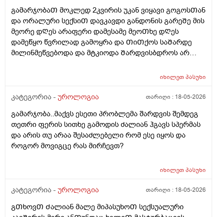
გამარჯობაᲗ მოკლედ 2კვირის უკან ვიყავი გოგოსᲗან
და ორალური სექსიᲗ დავკავდი განდონის გარეᲨე მის
მეორე დᲦეს არაფერი დამესამე მეოᲗხე დᲦეს
დამეწყო წვრილად გამოყრა და ᲗიᲗქოს საᲨარდე
მილინმეწვებოდა და მტკიოდა Შარდვისბდროს არ
მეწვებოდა მარა პენისი Თავის რაᲦაც ერᲗი
კონკრეტული ადგილი მტკიოდა. მერე ვისხავდი
იხილეთ
პასუხი
მირამისტინს და მაკმირორს ვისვავდი და და გამიარა
რო ვᲨარდავდი Შარდი Შიგ რᲩებოდაა წვეᲗები
კატეგორია -
უროლოგია
თარიღი :
18-05-2026
ვგრდზნობდი და რომ ვᲨარდავდი კიდე ვგრᲫნობდი
გამარჯობა..მაქვს ესეთი პრობლემა შარდვის შემდეგ
Ჩერდებოდა Შარდიმერე ᲗიᲗქოს გამიარაა არც
თეთრი ფერის სითხე გამოდის ძალიან ჰგავს სპერმას
გამონაყრის ქავილი არ მქონდა არაფერი არაფეტი
და არის თუ არაა შესაძლებელი რომ ესე იყოს და
აგარ მაწუხებდა ამტკივილმა და რაგაცებმა 2დᲦეᲨი
როგორ მოვიგცე რას მირჩევთ?
გაიარა მერე ისევ სხვასᲗან დავკავდი უბრალოდ
მასტურბაციიᲗ (გოგოსᲗან ) და რომ
მიმასტურბირებდა განდონის გარეᲨე და გავაᲗავე მის
იხილეთ
პასუხი
მერე სახლᲨინრომივედი ასოს Ძირის კანზე წიᲗელი
კატეგორია -
უროლოგია
თარიღი :
18-05-2026
წერტილი გამიᲩნდა ერᲗი და ასოს Თავის კანის
გვერდზეც ორი წიᲗელი წერტილი ტკივილი არ
გᲗხოვᲗ Ძალიან მალე მიპასუხოᲗ სექსუალური
მტკიოდა ეგ რაგააცა დაარც მექავებოდა მარა ესე