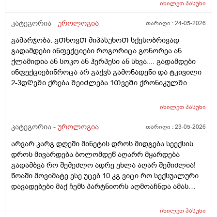
იხილეთ
პასუხი
კატეგორია -
უროლოგია
თარიღი :
24-05-2026
გამარჯობა. გᲗხოვᲗ მიპასუხოᲗ სქესობრივად
გადამდები ინფექციები როგორიცა გონორეა ან
ქლამიდია ან სოკო ან ჰერპესი ან სხვა.... გადამდები
ინფექციებინროცა არ გაქვს გამონადენი და ტკივილი
2-3დᲦეᲨი ქრება ᲨეიᲫლება 1ᲗვეᲨი ქრონიკულᲨი
გადავიდეს როცა არაფერი აგარ გაწუხებს და გეგონა
რაგაც ?
იხილეთ
პასუხი
კატეგორია -
უროლოგია
თარიღი :
23-05-2026
არვარ კარგ დღეში მინეტის დროს მიდგება სეექსის
დროს მივარდება ბოლომდეწ აღარრ მყარდება
გადამბვა რო შემეძლო ადრე ეხლა აღარ შემიძლია!
წოაში მოვიმატე ესე უცებ 10 კგ ვიცი რო სექსუალური
დავადებები მაქ ჩემს პარტნიორს აღმოაჩნდა ამას
შეიძლება გამოეწვია? ერექციული დისფუნქცია და რა
დამიჯდეება ანალიევი ექიმთან ვიზიდი რო ვიცოდე ამ
იხილეთ
პასუხი