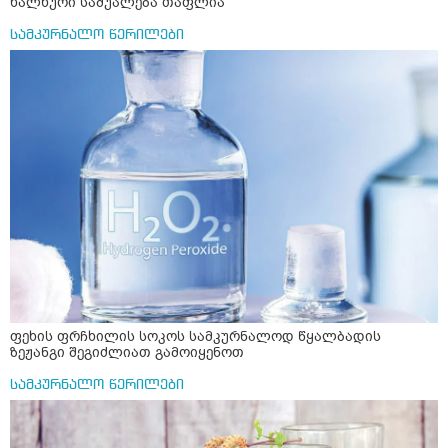
ხალხური საშუალება თაფლია
სამკურნალო წერილები
ფეხის ფრჩხილის სოკოს სამკურნალოდ წყალბადის
ზეჟანგი შეგიძლიათ გამოიყენოთ
სამკურნალო წერილები