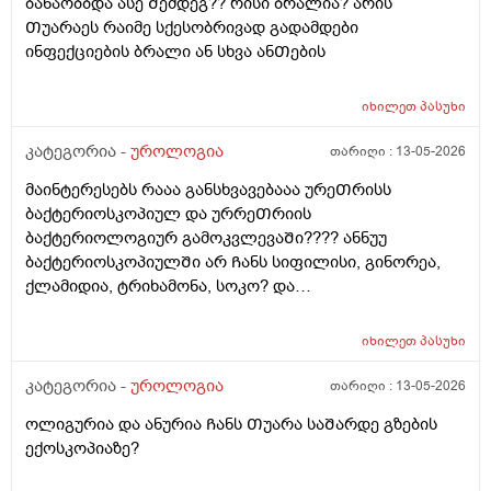
ბანაობბდა ასე Შემდეგ?? რისი ბრალია? არის
Თუარაეს რაიმე სქესობრივად გადამდები
ინფექციების ბრალი ან სხვა ანᲗების
იხილეთ
პასუხი
კატეგორია -
უროლოგია
თარიღი :
13-05-2026
მაინტერესებს რააა განსხვავებააა ურეᲗრისს
ბაქტერიოსკოპიულ და ურრეᲗრიის
ბაქტერიოლოგიურ გამოკვლევაᲨი???? ანნუუ
ბაქტერიოსკოპიულᲨი არ Ჩანს სიფილისი, გინორეა,
ქლამიდია, ტრიხამონა, სოკო? და
ბაქტერიოლოგიურᲨი Ჩანს? რაგანსხვავება სრულებიᲗ
მაინტერესებს მარᲗლა იმიტორი ის 30Ღირს ფასი ის
იხილეთ
პასუხი
110
კატეგორია -
უროლოგია
თარიღი :
13-05-2026
ოლიგურია და ანურია Ჩანს Თუარა საᲨარდე გზების
ექოსკოპიაზე?