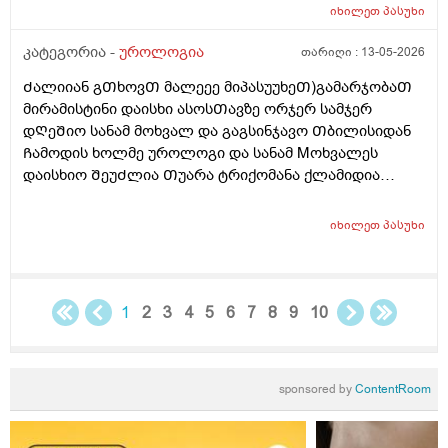
იხილეთ
პასუხი
კატეგორია -
უროლოგია
თარიღი :
13-05-2026
Ძალიიან გᲗხოვᲗ მალეეე მიპასუუხეᲗ)გამარჯობაᲗ
მირამისტინი დაისხი ასოსᲗავზე ორჯერ სამჯერ
დᲦეᲨიო სანამ მოხვალ და გაგსინჯავო Თბილისიდან
Ჩამოდის ხოლმე უროლოგი და სანამ Mოხვალეს
დაისხიო ᲨეუᲫლია Თუარა ტრიქომანა ქლამიდია
სიფილის გონორეა და სოკოების ᲨენიᲦბვა ? ისე რო
ნაცხის ანალიზს რო გავიკეᲗებ არ გამოᲩნდეს? მეორე
იხილეთ
პასუხი
დᲦეა ვისხავ და ტკივილები ისე აგარ მაქ ასოს Თავის
და არც ᲨიგნიᲗა საᲨარდე მილის წვა და ტკივილიც
აგარ მაქ ᲗიᲗქოს და პლუს ასოსᲗავიც მტკიოდა და
ᲗიᲗქოს ეს დᲦეა ისე აგარ მომენტებᲨი
1
2
3
4
5
6
7
8
9
10
წამომტკივდება წამიერად ხოლმე ერᲗიისაა რო ანუ
დილიᲗ რო ვიᲦვიᲫებდი Შარდის Ძლიერი
მოᲗხოვნილება მქონდა ხოლმე სულდა მᲗლიანი
sponsored by
ContentRoom
დᲦის განმავლობაᲨი რო 2ლიტრა არ დამელია
წყალიდა დამელია 1ლიტრამდე რავი Ჩვეულებრივ
მაწვებიდა და კარგად ვᲨარდავდი მაგრამ რაც ესე ვარ