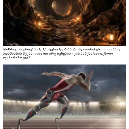
სამხრეთ ამერიკაში გიგანტური გვირაბები აღმოაჩინეს: ისინი არც
ადამიანის შექმნილია და არც ბუნების - ვინ ააშენა საიდუმლო
ლაბირინთები?