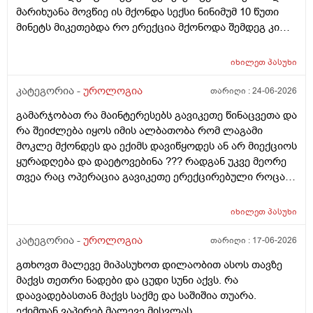
მარიხუანა მოვწიე ის მქონდა სექსი ნინიმუმ 10 წუთი
მინეტს მიკეთებდა რო ერექცია მქონოდა შემდეგ კი
მქონდა 10-15 წუთის გასვლიშემდეგ ძალიან კარგჰი
ერექცია მაგრამ გავგიჟდი დავისტრესე რავქნა
იხილეთ
პასუხი
მირჩიეთ
კატეგორია -
უროლოგია
თარიღი :
24-06-2026
გამარჯობათ რა მაინტერესებს გავიკეთე წინაცვეთა და
რა შეიძლება იყოს იმის ალბათობა რომ ლაგამი
მოკლე მქონდეს და ექიმს დავიწყოდეს ან არ მიექციოს
ყურადღება და დაეტოვებინა ??? რადგან უკვე მეორე
თვეა რაც ოპერაცია გავიკეთე ერექცირებული როცა
მაქვს დაქაჩვისას 1 სანტიმეტრით ჩამოდის მხოლოდ
ასევე არაერექციულ დროსაც სადღაც ეგრე 1
იხილეთ
პასუხი
სანტიმეტრი სანტიმეტნახევარი ჩამოდის ხოლო
ერექცირებულის დროს უბრალოდ მერე გარშემოც
კატეგორია -
უროლოგია
თარიღი :
17-06-2026
სივდება და რომ ვქაჩავ პატარაზე თავიც ოდნავ
გთხოვთ მალევე მიპასუხოთ დილაობით ასოს თავზე
იქაჩება ხოლმე და ცოტა დაჭიმვასაც ვგრძნობსავით
მაქვს თეთრი ნადები და ცუდი სუნი აქვს. რა
ლაგამის არეში
დაავადებასთან მაქვს საქმე და საშიშია თუარა.
ექიმთან ვაპირებ მალევე მისვლას