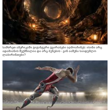
სამხრეთ ამერიკაში გიგანტური გვირაბები აღმოაჩინეს: ისინი არც
ადამიანის შექმნილია და არც ბუნების - ვინ ააშენა საიდუმლო
ლაბირინთები?