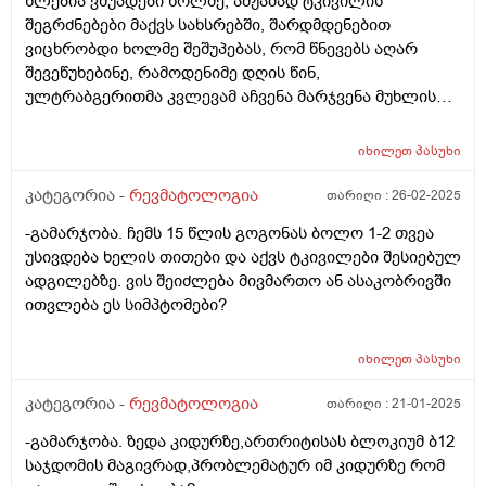
წლებია ვშუპდები ხოლმე, ამჟამად ტკივილის
შეგრძნებები მაქვს სახსრებში, შარდმდენებით
ვიცხრობდი ხოლმე შეშუპებას, რომ წნევებს აღარ
შევეწუხებინე, რამოდენიმე დღის წინ,
ულტრაბგერითმა კვლევამ აჩვენა მარჯვენა მუხლის
სახსარში მცირე სითხური გამონაჟონი, მუხლქვეშა
ფოსოში კი ანექოგენური ცისტური ჩანართი ზომით 15/9
იხილეთ
პასუხი
მმ, შეუძლია თუ არა შშუპების მიზეზი იყოს ეს დიაგნოზი
და მკურნალობის რა საშუალებას მივმართო?
კატეგორია -
რევმატოლოგია
თარიღი :
26-02-2025
-გამარჯობა. ჩემს 15 წლის გოგონას ბოლო 1-2 თვეა
უსივდება ხელის თითები და აქვს ტკივილები შესიებულ
ადგილებზე. ვის შეიძლება მივმართო ან ასაკობრივში
ითვლება ეს სიმპტომები?
იხილეთ
პასუხი
კატეგორია -
რევმატოლოგია
თარიღი :
21-01-2025
-გამარჯობა. ზედა კიდურზე,ართრიტისას ბლოკიუმ ბ12
საჯდომის მაგივრად,პრობლემატურ იმ კიდურზე რომ