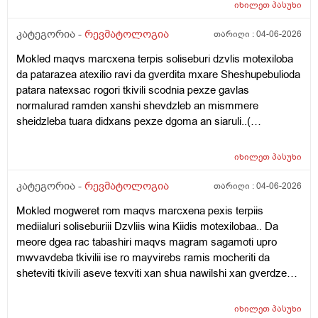
ვერც დავრბივარ.ტკივილი ცოტა მაშინ მიმსუბუქდება
იხილეთ
პასუხი
როცა ვწევარ.პოსტებიც ვნახე მანუალურ თერაპიებზე
და როგორი შედეგი მექნება ან რა გავიკეთო გთხოვთ
კატეგორია -
რევმატოლოგია
თარიღი :
04-06-2026
დახმარებას.მადლობა
Mokled maqvs marcxena terpis soliseburi dzvlis motexiloba
da patarazea atexilio ravi da gverdita mxare Sheshupebulioda
patara natexsac rogori tkivili scodnia pexze gavlas
normalurad ramden xanshi shevdzleb an mismmere
sheidzleba tuara didxans pexze dgoma an siaruli..(
Samsaxurshi)dzilis dros marcxena marjvena mxarss ro
davwve rogor davwve marcxena mxares ro vwvebi dzilis
იხილეთ
პასუხი
dros pexeb shua balishi midevs an sworad da ase
sheidzleba? Imitoro dzilshi asetuise gadavbrundebi da ravi
კატეგორია -
რევმატოლოგია
თარიღი :
04-06-2026
meshinia ramear daziandes imitoro shuadgisitac da dilitac
Mokled mogweret rom maqvs marcxena pexis terpiis
didxans wolac ar shemidzlia waramara vdgebi 30wutshi
mediialuri soliseburiii Dzvliis wina Kiidis motexilobaa.. Da
ertxel an 1saatshinertxel da davdivar an tualetshi shevdivaran
meore dgea rac tabashiri maqvs magram sagamoti upro
aivanze skmaze vjdebi da sigarets vewevi da tabashiri ro
mwvavdeba tkivilii ise ro mayvirebs ramis mocheriti da
quslzea gamoshverili imas vadeb da araa veyrdnobii.
sheteviti tkivili aseve texviti xan shua nawilshi xan gverdze
3dgebshesruldeba dges da am tkivilebma wesit ramden
xan titebshi xan kochshi mitumetes ro vwevar upro sagamoti
dgeshi unda gaiaros .. Es samidgeaa yrud mtkiva
da swored midevs pexi xonsaertod magijeb tu balishze davde
yuradgebas ar vaqcev mara saagamoti sheteviti
იხილეთ
პასუხი