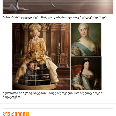
წინასწარმეტყველებები წიგნებიდან, რომლებიც რეალურად ახდა
შეშლილი იმპერატრიცების საიდუმლოებები, რომლებიც შოკში
ჩაგაგდებთ