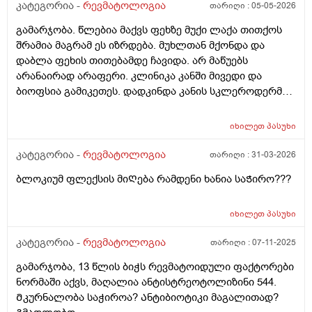
კატეგორია -
რევმატოლოგია
თარიღი :
05-05-2026
ტოქსივენოლი, ბიენზა, კალციმესი, რაბელოკი . და ეს
metkina fexi da iseti grdznoba mqonda rom pexze racmaqvs
ყველაფერი მიᲨველის ფეხზე? Თან ესე მეუბნევა
gadaxveuli ukan wavida titqoso aseve didxan ert adgilas ar
გამარჯობა. წლებია მაქვს ფეხზე მუქი ლაქა თითქოს
მინიმუმ 3-4კვირა სახლᲨი უნდა იყოვო და Ძალიან
shemidzlia wola da arc dgoma imotoro meoredgea daukve
შრამია მაგრამ ეს იზრდება. მუხლთან მქონდა და
Თუარა 3-4კვირა რაᲗ უნდა Ძალიან მტკივა ფეხს ვერც
jdoma da calpexit siarulit yavarjnitac davigale ukve da
დაბლა ფეხის თითებამდე ჩავიდა. არ მაწუებს
მარცხენა მარჯვენა მხარეს ვერ ვწევ ვერ მაᲦლა
sakmaod damglelloa da xshirad vdgebi da ro davdivar da an
არანაირად არაფერი. კლინიკა კანში მივედი და
დაბლა და ვერც ᲗიᲗებს ვატოკებ . რენტგენი
vwevar da vdgebi momentebshi pexi mitokavs da davijero
ბიოფსია გამიკეთეს. დადკინდა კანის სკლეროდერმია.
3მხრიდან გადამიᲦო ფეხზე .
tabashiri momeshva? Tumomeshva ragato vgrdznob
ანალიზი ana-84 იყო პასუხი. დამინიშნა 1 თვე მაზი და
mocheras ..
შეიძლება შემდეგ მეტოტრექსატი დაგინიშნოვო.
იხილეთ
პასუხი
რევმატოლოგთან კონსულტაცია საჭირო არის?
შინაგანი ორგანოები არაფერი გამიკონტროლებია.
კატეგორია -
რევმატოლოგია
თარიღი :
31-03-2026
სისხლის საერთო ყველა პასუხი ნორმის ფარგლებში
ბლოკიუმ ფლექსის მიᲦება რამდენი ხანია საᲭირო???
ოყო.
იხილეთ
პასუხი
კატეგორია -
რევმატოლოგია
თარიღი :
07-11-2025
გამარჯობა, 13 წლის ბიჭს რევმატოიდული ფაქტორები
ნორმაში აქვს, მაღალია ანტისტრეოტოლიზინი 544.
Მკურნალობა საჭიროა? Ანტიბიოტიკი მაგალითად?