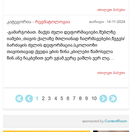
იხილეთ
პასუხი
კატეგორია -
რევმატოლოგია
თარიღი :
14-11-2024
-გამარჯობათ. მაქვს ძვლი დეფორმაციები,შუბლზე
იამები,,თავის ქალაზე მთლიანად ჩაღრმავებები,წვჯვს/
ბარძაყის ძვლის დეფორმაცია,სკოლიოზი
თავისთავად.ქვედა ყბის წინა კბილები წამოსვლა
წინ.ანუ ჩაკბეჩით ვერ ვჭამ,ვერც ვაშლს ვერ ლც
პურს.ოსტეომალაცია არის თუ რაქიტი ქრონიკული არ
ვიცი..14 წელია რაც ვებრძვი.მიზეზის
იხილეთ
პასუხი
დასადგენად,რომელი პროფილის ექიმთან უნდა
მივიდე,რევმატოლოგის პაციენტი ვარ?
1
2
3
4
5
6
7
8
9
10
sponsored by
ContentRoom