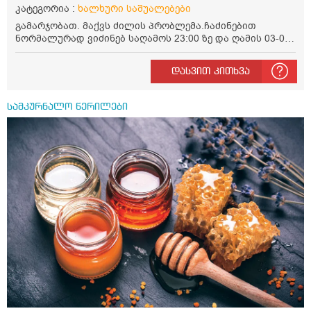
კატეგორია :
ხალხური საშუალებები
გამარჯობათ. მაქვს ძილის პრობლემა.ჩაძინებით
ნორმალურად ვიძინებ საღამოს 23:00 ზე და ღამის 03-00
ან 04:00 საათზე მეღვიძება და მერე ვერ ვიძინებ
ვერაფრით.რამე ხალხური საშუალება თუ არის ამ
დასვით კითხვა
პრობლემის მოსაგვარებლად
სამკურნალო წერილები