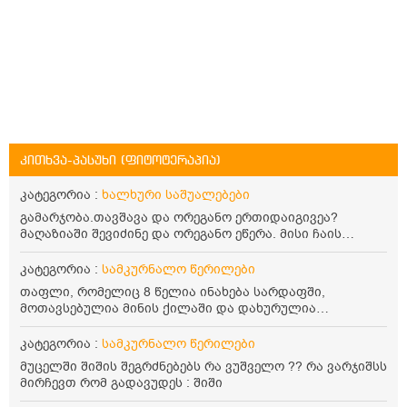
კითხვა-პასუხი (ფიტოტერაპია)
კატეგორია :
ხალხური საშუალებები
გამარჯობა.თავშავა და ორეგანო ერთიდაიგივეა?
მაღაზიაში შევიძინე და ორეგანო ეწერა. მისი ჩაის
დალევის წესი მაინტერესებს.რისთვის არის კარგი?
წავიკითხე რომ: 1 ჭიქა თბილ წყალში ჩავყაროთ 1 ჩაის
კატეგორია :
სამკურნალო წერილები
კოვზი დაქუცმაცებული და გამხმარი ორეგანო და
თაფლი, რომელიც 8 წელია ინახება სარდაფში,
გავაჩეროთ 10-15 წუთი, მივიღოთო ჭამიდან 1-2 საათში.
მოთავსებულია მინის ქილაში და დახურულია
მიზანი: ანტიოქსიდანტური და ანთების საწინააღმდეგო
პლასტმასის სახურავით. ექნება თუ არა შენარჩუნებული
თვისება. სწორია ეს ინფორმაცია? უკუჩვენება რა აქვს
სასარგებლო თვისებები და შეიძლება თუ არა მისი
კატეგორია :
სამკურნალო წერილები
და ბრონქულ ასთმას თუ შველის ორეგანოს ჩაი?
მირთმევა? გმადლობთ.
მუცელში შიშის შეგრძნებებს რა ვუშველო ?? რა ვარჯიშსს
მირჩევთ რომ გადავუდეს : შიში