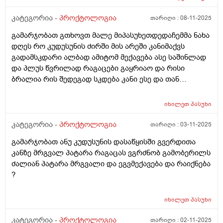
საღამოთითაც ვიბან ხოლმე კუჭში გასვლის შემდეგ და
საწმენდითაც ვიწმენდავ მარა შეილება ბევრჯერ
კატეგორია -
პროქტოლოგია
თარიღი :
08-11-2025
გამობანვის ბრალი იყოს ?წყლით ან რავი საწმენდისან
გამარჯობათ გთხოვთ მალე მიპასუხეთდედაჩემმა ნახა
სხვა რაიმის მიმანიშნებელი ხომ არაა .. ასევე
დღეს რო კუდუსუნის ძირში მის არეში კანიმაქვს
დუნდულების ბოლოში დასაწყისში არა ანუ
გადამსკდარი ალბად ამიტომ მექავება ასე საშინლად
კუდუსუნთან არა ბოლოში სადაც ბოდიშით და
და პლუს წვრილად რაგაცები გაყრიაო და რისი
ყვერების პარი იწყება იქ მუდვიმად მიღიზიანდება კანი
ბრალია რის შედეგად სკდება კანი ესე და თან
და გამობურცული მაქ თითქოს თურმანიძე
გამონაყარი რისი ბრალია სინაფლანოს მაზს ვისვამ
რამდენჯერაც წავისვი ჩამიწყნარდა მარა
და მიშველის? ბიჭივარ
მომენტშირომ ვიწმენდავ მედება რაგაც გამობურცული
იხილეთ
პასუხი
პატარათი ისე არ მაქვს წვა მაგ ადგილის ან ქავილი ან
კატეგორია -
პროქტოლოგია
თარიღი :
03-11-2025
ტკივილი როცა სუფთად ვარ მაგრამ მომენტებში
ვგრძნობ ხოლმე რომ რაგაც მედება იმადგილში
გამარჯობათ ანუ კუდუსუნის დასაწყისში გვერდითა
სადაც აგიხწერეთ და არვიცი დაზუსტებით თუარა
კანზე მრგვალ პატარა რაგაცას ვგრძნობ გამობერილს
მაგრამ ისე მახსოვს რომ ბავშობიდან ასე მაქვს და
ძალიან პატარა მრგვალი და ეგვმექავება და რაიქნება
ადრეც ბევრჯერ მომსვლია მსგავსი შემთხვევა
?
იხილეთ
პასუხი
კატეგორია -
პროქტოლოგია
თარიღი :
02-11-2025