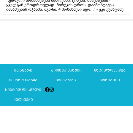
"ფარული მოსასმენები სახლებში, ციხეში, მანქანებში -
ყველგან ერთდროულად, ჩხრეკის დროს, დაამონტაჟეს...
იმნაძეების ოჯახში, მგონი, 4 მოსასმენი იყო..." - ეკა კუპატაძე
მთავარი
კითხვა-პასუხი
ენციკლოპედია
ჩვენს შესახებ
რეკლამა
კონტაქტი
ხშირად დასმული
კითხვები
Mkurnali.ge © 2016 ყველა უფლება დაცულია
მასალების გადაბეჭდვა/რეპროდუცირება აკრძალულია,
იხილეთ
მასალის გამოყენების პირობები