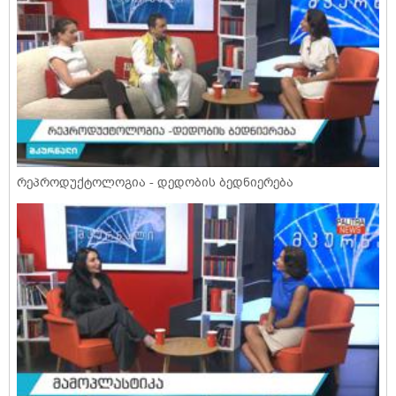
რეპროდუქტოლოგია - დედობის ბედნიერება