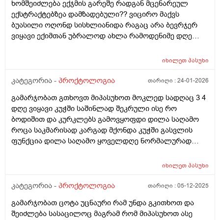
ხომშეიძლება ექჯმის გარეშე რადგან მცენარეულ
ექსტრაქტებზეა დამზადებული?? ვიცირო მაქვს
ბუასილი ოღონდ სისხლიანიდა რაგაც არა ბევრჯერ
ვიყავი ექიმთან უბრალოდ ახლა რამოდენიმე დღე
შეკრული ვიყავი კუჭშიდა დიდი ალბათობით
გამიღიზიანა და კუჭში გასვლის შემდეგ დილა საღამო
იხილეთ
პასუხი
რომ გავიკეთო ხომ შეიიძლება
კატეგორია -
პროქტოლოგია
თარიღი :
24-01-2026
გამარჯობათ გთხოვთ მიპასუხოთ მოკლედ სადღაც 3 4
დღე ვიყავი კუჭში საშინლად შეკრული ისე რო
ბოდიშით და კურკლებს გამოვყოფდი დილა საღამო
როცა საკმარისად კარგად მქონდა კუჭში გასვლის
ფუნქცია დილა საღამო ყოველდღე ნორმალურად
გავდიოდი და ესე რომ დამემართა დავლიე ყაბზობის
საწინაღმდეგო წამალი დაარ მიშველა შემდეგ დავლიე
იხილეთ
პასუხი
და ახლაც ვსვავ 7 დღეა ულტრაბიოტიკის ფხვნნილლს
და მომიწესრიგა შედარებიით უბრალოდ ის არის რომ
კატეგორია -
პროქტოლოგია
თარიღი :
05-12-2025
კუჭშირომ გავედი ერთი განავალი შავი მომეჩვენა თუ
გამარჯობათ ცოტა უცნაური რამ უნდა გკითხოთ და
ყავისფერში იყო შერეული და მეორე ყვითელი ..
შეიძლება სასაცილოც მაგრამ რომ მიპასუხოთ ასე
ნახშირის აბებიარ დამილევია რო შავი ფერი მიეცა და