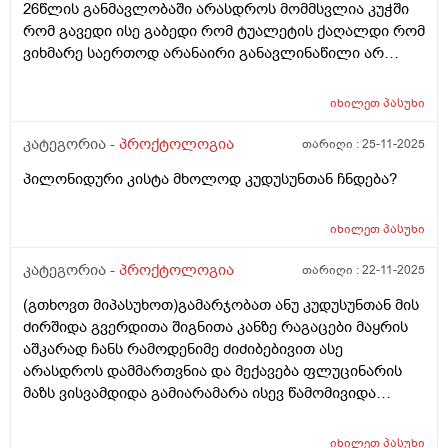
26წლის განმავლობაში არასდროს მომმსვლია კუჭში
არც სისხლიანი არმაქვს განავალი ეს ალბად დიდხანს
რომ გავედი ისე გაბედი რომ ტუალეტის ქაღალდი რომ
შეკრულობის ბრალია თუ ვიტამინს რომელსაც ვიღებ
ვიხმარე საერთოდ არანაირი განავლინაწილი არ
მულტივიტაკინებს ამვილაბისას რომელიც ასევე შავი
დარჩაა გაღალდზე საერთოდ ისე გავედი კუჭში რომ
ფერისაა მაგრამ კუჭში გასვლის შემდეგ ცოტათი
ოდნავი მცირე განავალიც კი არ დარჩა გაღალდზე
მტკივა არა ანალური ხვრელი არამედ ანალური
იხილეთ
პასუხი
არვიცი როგორ აგიხსნათ იმედია ხვდებით მეც
ხვრელის დაბლითს ნაწილი სათესლე პარკის
გაოგნებული დავრჩი თითქოს კუჭშიარცგასულხარო
კატეგორია -
პროქტოლოგია
თარიღი :
25-11-2025
დასაწყისი სადაც იწყება იქ და მაქვს ქავილი
ისე დაჟე ბოდიშით და თითიცაც ვსინჯე მეთქი რახდება
შესაძლოა ბუასილიც გამიღიზიანა და არის თუარა
პილონიდური კისტა მხოლოდ კუდუსუნთან ჩნდება?
თქო მარაა თითზეც არანაირი განავლის ნასახი არ
ისეთი სანთელი რომელიც ექიმის გარეშე შემიძლია
გადავიდა სუფთათ ასეთირამ ხდება? ანთუხდება რამე
გავიკეთო ადრე მითხრა ექიმმა დანიშბულების
საშიში ხოარა ან რას ნიშნავს ეს ან ბუასილის
იხილეთ
პასუხი
გარეშეც შეგიძკია გაიკეთოვო მაგრამ სახელი აგარ
ბრალიხოარა
მახსოვს მენთოლიანია უს სანთელი
კატეგორია -
პროქტოლოგია
თარიღი :
22-11-2025
(გთხოვთ მიპასუხოთ)გამარჯობათ ანუ კუდუსუნთან მის
ძირშიდა გვერდითა შიგნითა კანზე რაგაცები მაყრის
აშკარად ჩანს რამოდენიმე ძიძიბებივით ასე
არასდროს დამმართვნია და მექავება ფლუცინარის
მაზს ვისვამდიდა გამიარამარა ისევ წამომივიდა
თურმანიძის მალამო წავისვი ანთების და თუთქოს
გამიარამარა ისევ წამოვიდა დილითაც და
იხილეთ
პასუხი