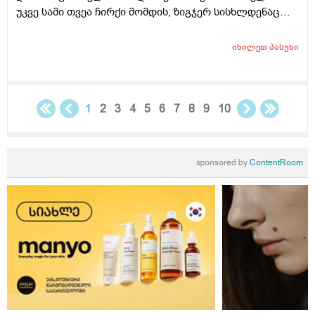
უკვე სამი თვეა ჩირქი მომდის, ზიგჯერ სისხლდენაც
მაქვს კუჭში გასვლის დროს და განსაკუთრებით თავის
დატვირთვის დროს. ექიმთან არ მივსულვარ.
იხილეთ
პასუხი
1
2
3
4
5
6
7
8
9
10
sponsored by
ContentRoom