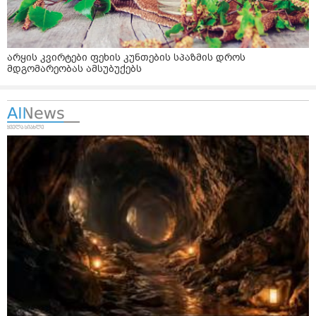
არყის კვირტები ფეხის კუნთების სპაზმის დროს
მდგომარეობას ამსუბუქებს