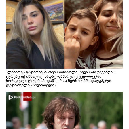
"ლაზარეს გადარჩენისთვის იბრძოლა, ხელს არ უშვებდა…
ცურვაც იქ ისწავლე, სადაც დაასრულე ყველაფერი
ხორციელი ცხოვრებიდან" – რას წერს ხობში დაღუპული
დედა-შვილის ახლობელი?