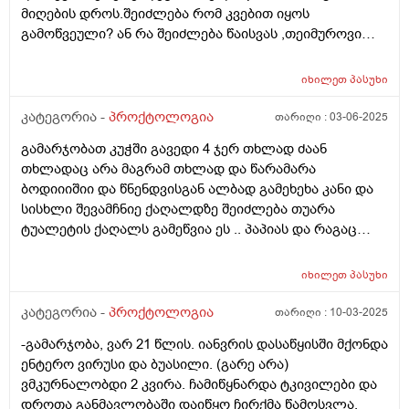
მატრიცაში ვარ და ჩემსთავს ვუჩალიჩებ და იქნებ
მიღების დროს.შეიძლება რომ კვებით იყოს
დამეხმაროთ მადლობა დიდი წინასწარ, ვფიქრობ,
გამოწვეული? ან რა შეიძლება წაისვას ,თეიმუროვი
შესაძლოა ნაწლავის ან ნაღვლის პრობლემა იყოს
მომცეს აფთიაქში და კი შველის იმ პერიოდში.ან
იმიტომ რომ ხანდახან დილას გულის რევის
როგორ უნდა მოიქცეს ,რა შეიძლება იხმაროს
იხილეთ
პასუხი
შეგრძნებაც მაქვს ცოტათი და დილას უფრო შეტევები
მუცლის ვიდრე დღის განმავლობაში და ზოგადად
კატეგორია -
პროქტოლოგია
თარიღი :
03-06-2025
ხილს არ ვჭამ და ჯანსაღად ეს შეიძლება იყოს ამის
თავი რაც ვნახე სიმპტომები ნაწლავის კიბოს გავდა და
გამარჯობათ კუჭში გავედი 4 ჯერ თხლად ძაან
შევშფოთდი 17 ის ეხლა გავხდი და ისეთს არ ვჭამ
თხლადაც არა მაგრამ თხლად და წარამარა
არაფერს ასე რომ ვიყო
ბოდიიიშიი და წნენდვისგან ალბად გამეხეხა კანი და
სისხლი შევამჩნიე ქაღალდზე შეიძლება თუარა
ტუალეტის ქაღალს გამეწვია ეს .. პაპიას და რაგაც
რბილი ტუალეტების ქაღალდებუ რომ იყიდება
ეგენიარა მეორეენაირი მაგას ვხმარობ .ასევე
იხილეთ
პასუხი
მაინტერესებს რომელი საკვები არ შეიძლება
ბუასილის დროს მწარის და მჟავის გარდა .და რომელი
კატეგორია -
პროქტოლოგია
თარიღი :
10-03-2025
შეიძლება ვარ 25წლისბიჭი.
-გამარჯობა, ვარ 21 წლის. იანვრის დასაწყისში მქონდა
ენტერო ვირუსი და ბუასილი. (გარე არა)
ვმკურნალობდი 2 კვირა. ჩამიწყნარდა ტკივილები და
დროთა განმავლობაში დაიწყო ჩირქმა წამოსვლა.