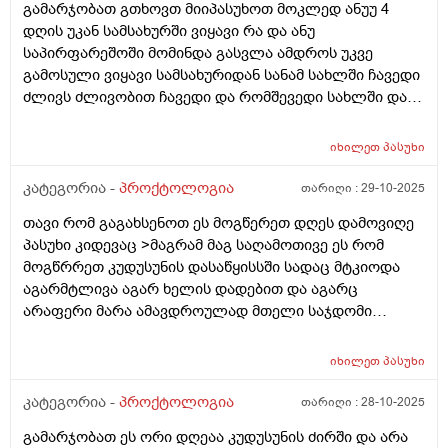
გამარჯობათ გთხოვთ მიიპასუხოთ მოკლედ ანუუ 4
დღის უკან სამსახურში ვიყავი რა და ანუ
საპირფარეშოში მომინდა გასვლა ამდროს უკვე
გამოსული ვიყავი სამსახურიდან სანამ სახლში ჩავედი
ძლივს ძლივობით ჩავედი და რომშევედი სახლში და
გავედი კუჭში საკმაოდ მტკივნეული იყო კუჭში გასვლა
მისმერე დამეწყო ტკივილები ვისვამ თურმანიძის
იხილეთ
პასუხი
მალამოს მაგრამ.მგონი წესივრადაც ვერ ვისვამ
ანალურ ხვრელზე იმიტორო მგონი შედეგი არ მაქვს
კატეგორია -
პროქტოლოგია
თარიღი :
29-10-2025
კუჭში ძალიან ძალიან ცოტას გავდივარ და ხშორად
თავი რომ გაგახსენოთ ეს მოგწერეთ დღეს დამოვიღე
გავდივარ 30 წუთში ისევ მინდება და მოენტებში
პასუხი კიდევაც >მაგრამ მაგ საღამოთივე ეს რომ
ოღონდ სულარა როცა ისევ მადგება ბოდიშით და
მოგწრრეთ კუდუსუნის დასაწყისსში სადაც მტკიოდა
განავალი ისევ მტკივდება რომ მაწვება მაგრამ კუჭში
აგარმტლივა აგარ ხელის დადებით და აგარც
გასვლის მერე ტკივილები მიქრება ტკივილი ძააალიან
არაფერი მარა ამავდროულად მთელი საჯდომი
ძლიერიარ არის მაგრამ ვგრძნობ მოკლედ ტკივილს...
მტკიოდა ხოლმე ყრუდ და მომენტალურად წატეხვა
განავალიარ არის სისხლიანი. და რაც მოვყევი სულ
დუნდულებზე და შიგნითა ნაწილში ასევე კუჭში 5 ჯერ
პირველად სამსახურიდან რომ გამოვედი მაშინ
იხილეთ
პასუხი
გავედი ცოტ ცოტა ისე რო თითქოს ვერ ვიმთავრებდი
მომინდა და სანამ სახლამდე ჩავედი ძლივს შევედი და
გასვლას ადრე ვიყავიასე და ახლაც ასე ვარ
კატეგორია -
პროქტოლოგია
თარიღი :
28-10-2025
კუჭში რომ გავედი მტკივნეული იყო თქო ამისმერე
სანთლებს ვიკეთებდი მაგრამ ახლა ბუასილის მაზს
გაგრძელება რამე შუაშია ამასთან რამე
გამარჯობათ ეს ორი დღეაა კუდუსუნის ძირში და არა
ვისვამ თურმანიძის.. რაიმე ძლიერ ანთებას ხომარ