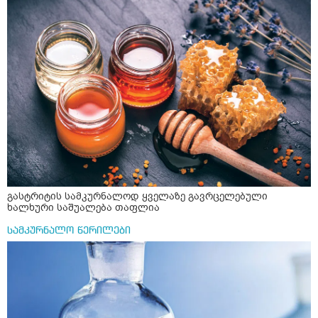
შემდეგ? თბილი წყალი უნდა დავასხათ თუ მდუღარე?
წავიკითხე რომ კურკუმას თუ დავასხამთ მდუღარე
წყალს, ის დაკარგავსო სასარგებლო თვისებებს, ასევე
წავიკითხე რომ თუ არ ადუღდა კურკუმა წყალში, მაშინ
შეიცავო დიდი ოდენობით ოქსალატებს და თირკმელში
გააჩენსო კენჭებს. ზუსტად ვერ გავიგე როგორ
მოვამზადო უსაფრთხოდ. 2) მეორე ვარიანტი
მაინტერესებს რძესთან ერთად მიღება: რძეში ჩავყარო
ერთი სუფრის კოვზის მეოთხედი ფხვნილი კურკუმა და
ჩავყარო ცოტა შავი პილპილი და ავადუღო თუ ჯერ რძე
ავადუღო, ცოტა გათბეს და მერე ჩავყარო კურკუმა? და
საღამოს ვახშამზე რომ მივიღო თუ შეიძლება? P.S მიზანი
არის ანთების საწინააღმდეგო,ანტიოქსიდანტური და
დამამშვიდებელი( მშვიდი ძილისთვის)
გასტრიტის სამკურნალოდ ყველაზე გავრცელებული
ხალხური საშუალება თაფლია
სამკურნალო წერილები