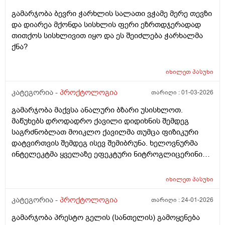
გამარჯობა ბევრი ჭარხლის სალათი ვჭამე მერე თევზი
და დიარეა მქონდა სისხლის ფერი ეზრთდჯერადად
თითქოს სისხლივით იყო და ეს შეიძლება ჭარხალმა
ქნა?
იხილეთ
პასუხი
კატეგორია -
პროქტოლოგია
თარიღი :
01-03-2026
გამარჯობა მაქვსა ანალური ბზარი უსისხლოთ.
მაწუხებს დროდადრო ქავილი დიდიხნის შემდეგ
საგრძნობლათ მოიკლო ქავილმა თუმცა ფიზიკური
დატვირთვის შემდეგ ისევ შემიბრუნა. ხელოვნურმა
ინტელეკტმა ყველაზე ეფეკტური ნიტროგლიცერინის
მალამოაო თუმცა არ იშოვება ქართულ აფთიაქებში
და ზოგადად დიდი სიმწირეა წამლების ამ თემაზე
იხილეთ
პასუხი
ქართულ ბაზარზე. რას მირჩევთ რაიმე ეფეკტური
წამალი თუ იცით ქართულ აფთიაქებში რომ ვიყიდო
კატეგორია -
პროქტოლოგია
თარიღი :
24-01-2026
მადლობა
გამარჯობა პრესტო გელის (სანთელის) გამოყენება