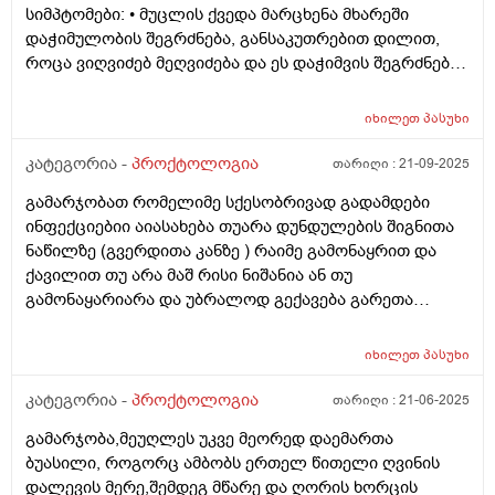
იცის ამისგან გაღიზიანებამ ტკივილი ქავილი ქავილი
სიმპტომები: • მუცლის ქვედა მარცხენა მხარეში
ღამე და კანი მგონი დაწითლებული მაქვს ვარ ბიჭი
დაჭიმულობის შეგრძნება, განსაკუთრებით დილით,
როცა ვიღვიძებ მეღვიძება და ეს დაჭიმვის შეგრძნება
არ მაძინებს თან თითქოს მოშარდვა მინდა თან
შებერილობაა რომელიც მაწუხებს და მისველდება
იხილეთ
პასუხი
საჯდომი მსგავსი შეგრძნებების შემდეგ და ტუალეჩი
რო დავჯდები ვერაფერს ვშვები მაქვს კიდევ. •
კატეგორია -
პროქტოლოგია
თარიღი :
21-09-2025
მოულოდნელი „ბუყბუყი“ მუცელში; • ტუალეტზე
გამარჯობათ რომელიმე სქესობრივად გადამდები
წასვლისას შეგრძნება, რომ ბოლომდე ვერ
ინფექციებიი აიასახება თუარა დუნდულების შიგნითა
ვცარიელდებისავით. • ჭინთების შემდეგ ხშირად
ნაწილზე (გვერდითა კანზე ) რაიმე გამონაყრით და
მინდება ბევრი შარდვა შემდეგ მიღიზიანდება და წვა
ქავილით თუ არა მაშ რისი ნიშანია ან თუ
მიჩნდება. • მუცელი ხმაურობს ხშირად ხან მარცხენა
გამონაყარიარა და უბრალოდ გექავება გარეთა
მხარეს ხან მარჯვენა თითქოს რაღაც უჭირს. • ბოლო
ნაწილი
ორი დღე მქონდა მოთეთრო განავალი შერეული,
შემდეგ ჩვეულებრივად გახდა ხილის ჭამის შემდეგ •
იხილეთ
პასუხი
ზოგჯერ ჰაერის ჩასუნთქვისას მუცელში დაჭიმულობის
კატეგორია -
პროქტოლოგია
თარიღი :
21-06-2025
შეგრძნება და მოშარდვის. • მადა ქრება როცა ასე ვარ
თუმცა როცა დაწყნარდება სიმპტომები რასაც არ ვჭამ,
გამარჯობა,მეუღლეს უკვე მეორედ დაემართა
ორგანიზმი იმის აღდგენას მთხოვს და როცა ავღადგენ
ბუასილი, როგორც ამბობს ერთელ წითელი ღვინის
და კარგად შევჭამ შემდეგ ისევ მეწყება თითქოს
დალევის მერე,შემდეგ მწარე და ღორის ხორცის