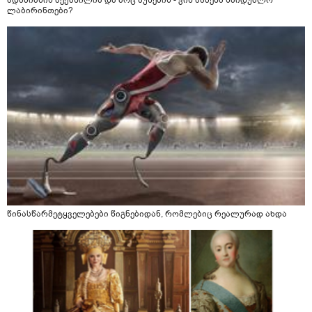
ადამიანის შექმნილია და არც ბუნების - ვინ ააშენა საიდუმლო
ლაბირინთები?
წინასწარმეტყველებები წიგნებიდან, რომლებიც რეალურად ახდა