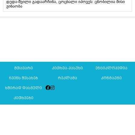
დედა-შვილი გადაარჩინა, ცოცხალი იპოვეს: ცნობილია მისი
ვინაობა
მთავარი
კითხვა-პასუხი
ენციკლოპედია
ჩვენს შესახებ
რეკლამა
კონტაქტი
ხშირად დასმული
კითხვები
Mkurnali.ge © 2016 ყველა უფლება დაცულია
მასალების გადაბეჭდვა/რეპროდუცირება აკრძალულია,
იხილეთ
მასალის გამოყენების პირობები