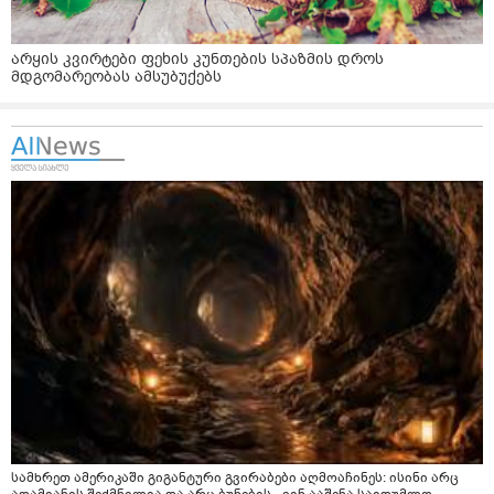
არყის კვირტები ფეხის კუნთების სპაზმის დროს
მდგომარეობას ამსუბუქებს
სამხრეთ ამერიკაში გიგანტური გვირაბები აღმოაჩინეს: ისინი არც