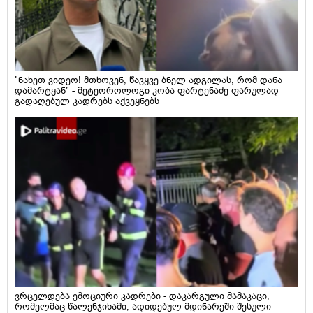
"ნახეთ ვიდეო! მთხოვენ, წავყვე ბნელ ადგილას, რომ დანა
დამარტყან" - მეტეოროლოგი კობა ფარტენაძე ფარულად
გადაღებულ კადრებს აქვეყნებს
ვრცელდება ემოციური კადრები - დაკარგული მამაკაცი,
რომელმაც წალენჯიხაში, ადიდებულ მდინარეში შესული