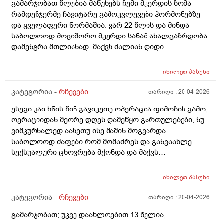
გამარჯობათ წლებია მაწუხებს ჩემი მკერდის ზომა
მომარჩინა და როდესაც ვარჯიში დავიწყე გამიარა
გულის რევის ᲨეგრᲫნება რიცა ესე ყოველდᲦიურად
რამდენჯერმე ჩავიტარე გამოკვლევები ჰორმონებზე
წელის ტკივილებმა. უბრალოდ თუ სახლში ვარ და
არ მემარᲗებოდა Ჩემი ᲗანამაᲨრომელი მეუბნევა
და ყველაფერი ნორმაშია. ვარ 22 წლის და მინდა
არასწორად რაიმე სიმძიმეს ავწევ ან არ ვვარჯიშობ იმ
დაბალი ჰემგლობონი გაქო და ან Შაქარიო და
საბოლოოდ მოვიშორო მკერდი სანამ ახალგაზრდობა
დღეს მხოლოდ მაშინ მაწუხებს წელი და რა ვქნა ვერ
სისხლოს ანალიზი გაიკეᲗე იქ გამოᲩნდებაოდა
დამენგრა მთლიანად. მაქვს ძალიან დიდი
გავიგე რით შეგიძლიათ დამეხმაროთ და
სისხლის ანალიზᲨი რანაირად გამოᲩნდება და ან
დისკომფორტი. სად შეიძლება გინეკომასტიაზე
დამაკვალიანოთ. მადლობა
რაგაცა ის როა საავადმყოფოებᲨი ᲗიᲗიდანნრომ
ვიმკურნალო ქუთაისში და ჩავიტარო პლასტიკური
იხილეთ
პასუხი
გიᲦებენ და გისინჯავენ მანდაც Ჩანს ჰემოგლობინი
ოპერაცია კარგ კვალიფიციურ ექიმთან რომელიც
დაბალია Თუ მაᲦალი და Შაქარი დაბალია Თუ
შეცვლის ჩენც ცხოვრებას. რომელ კლინიკას ან
კატეგორია -
რჩევები
თარიღი :
20-04-2026
მაᲦალი ესენი რო გავიკეᲗო გამოᲩნდება? ან სხვა რა
რომელ ექიმს მირჩევთ ქუთაისში. მადლობა წინასწარ
ანალიზი გავიკეᲗო ხომარნიცი მიᲗხარიᲗ რა
ესეგი კაი ხნის წინ გავიკეთე ოპერაცია ფიმოზის გამო,
ოერაციიდან მეორე დღეს დამეწყო გართულებები, ნუ
ვიმკურნალედ აასეთუ ისე მაშინ მოგვარდა.
საბოლოოდ ძაფები რომ მომაძრეს და განვაახლე
სექსუალური ცხოვრება მქონდა და მაქვს
დისკომფორტი ( სიმაგრეები ნაწიბურის მიდამოებში
შეწითლება ყრუ წვის შეგრძნება) თან ვიზუალურადაც
იხილეთ
პასუხი
რაღაც არ მომწონს ნაწიბურის ზოლი არათანაბარია,
ხოდა ვეღარ ჩამოვყალიბდი უროლოგს უნდა
კატეგორია -
რჩევები
თარიღი :
20-04-2026
მივმართო თუ პლასტიკურ ქირურგს, და
გამარჯობათ; უკვე დაახლოებით 13 წელია,
საქართველოში უროლოგიის ცენტრის გარდა