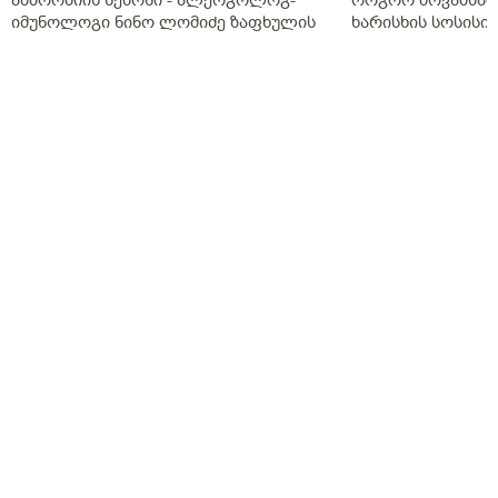
ფეხით, ვარჯიშსაც ვასწრებ დროდადრო, სიმაღლით
იმუნოლოგი ნინო ლომიძე ზაფხულის
ხარისხის სოსისი 
193 სმ ვარ, წონით 77 კილომდე.
ალერგიებზე
„შეფმაისტერის“ 