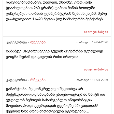
გაღვიძებისთანავე, დილით, უზმოზე, ერთ ჭიქა
არსებობს მამაკაცის პლასტიკა ან რეკონსტეუქცია?
(დაახლოებით 250 გრამი) ღამით მინის ბოთლში
გაჩერებულ ოთახის ტემპერატურის წყალს ვსვამ, მერე
დაახლოებით 17–20 წუთის (თუ სამსახურში მეჩქარება),
ზოგჯერ 30 ან 40 წუთის შემდეგ (თუ დასვენების დღეა
და სამსახურში არ მეჩქარება), ვჭამ. ასევე შუადღით და
იხილეთ
პასუხი
საღამოთი, ყოველი ჭამის წინ, ნახევარი საათით ადრე,
ერთ ჭიქა უფრო ხშირად ონკანის წყალს ვსვამ და მერე
კატეგორია -
რჩევები
თარიღი :
19-04-2026
ვჭამ. ინტერნეტში შემთხვევით ვიდეოს წავაწყდი,
Ჭამამდე Თავბრუსხვევა გულის აᲩქარრბა ᲨეუᲫლოდ
სადაც ამბობენ, რომ დილით, გაღვიძებისთანავე,
ყოფნა ᲨეᲭამ და გივლის რისი ბრალია
წყლის დალევა არ შეიძლება, რადგან ღამით პირის
ღრუში ბაქტერიები გროვდება, დილით
გაღვიძებისთანავე დალეულ წყალს ეს ბაქტერიები
იხილეთ
პასუხი
საჭმლის მომნელებელ სისტემაში ჩააქვს და ამით
კატეგორია -
რჩევები
თარიღი :
18-04-2026
ორგანიზმი ზიანდებაო; ჯერ კბილები უნდა გაიხეხოთ
უზმოზე ან წყალი გამოივლოთ პირში და მერე
გამარჯობა, მე კონკრეტული შეკითხვა არ
დალიოთ წყალი ჭამის წინ დილით უზმოზეო.
მაქვს,უბრალოდ ხანდახან ვათვალიერებ ამ საიტს და
მაინტერესებს: 1) როგორ ჯობია, როგორც მე ვაკეთებ,
ვცდილობ ჩემთვის სასარგებლო ინფორმაცია
გაღვიძებისთანავე, უზმოზე ოთახის ტემპერატურის
მოვიძიო,ჰოდა გვერდიდან გვერდზე არ გადადის!
წყლის დალევა თუ კბილების გამოხეხვის და პირში
ქვემოთ ხომ არის მითითებული გვერდების