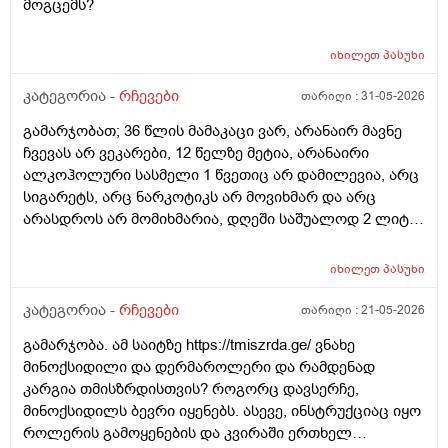
მოგცემს?
იხილეთ
პასუხი
კატეგორია -
რჩევები
თარიღი :
31-05-2026
გამარჯობათ; 36 წლის მამაკაცი ვარ, არანაირ მავნე
ჩვევას არ ვეკარები, 12 წელზე მეტია, არანაირი
ალკოჰოლური სასმელი 1 წვეთიც არ დამილევია, არც
სიგარეტს, არც ნარკოტიკს არ მოვიხმარ და არც
არასდროს არ მომიხმარია, დღეში საშუალოდ 2 ლიტრ
წყალს ვსვამ, ფეხით ბევრს დავდივარ, როცა დრო
მაქვს, სხვა ვარჯიშებსაც ვაკეთებ, არ მაწუხებს
იხილეთ
პასუხი
არანაირი დაავადება, ყოველ შემთხვევაში, ჯერ
არაფერი არ მიგრძვნია, სეზონური სურდო ან ვირუსიც
კატეგორია -
რჩევები
თარიღი :
21-05-2026
იშვიათად მემართება, თუ დამემართა, მაგეებსაც
გამარჯობა. ამ საიტზე https://tmiszrda.ge/ ვნახე
ზეზეულა ვიხდი; იშვიათად, რომ ამ დროს რაიმე
მინოქსიდილი და დერმაროლერი და რამდენად
წამალი დამჭირდეს. სიმაღლით 193-194 სმ ვარ, წონით
კარგია თმისზრდისთვის? როგორც დავსერჩე,
დაახლოებით 77 კგ, ჭარბი წონა არასდროს არ
მინოქსიდილს ბევრი იყენებს. ასევე, ინსტრუქციაც იყო
მაწუხებდა, ჩემი წონა 80 კგ არასდროს არ ასცილებია.
როლერის გამოყენების და კვირაში ერთხელ
მაინტერესებს: 1.ბავშვობიდან ბევრ ხილ-ბოსტნეულს,