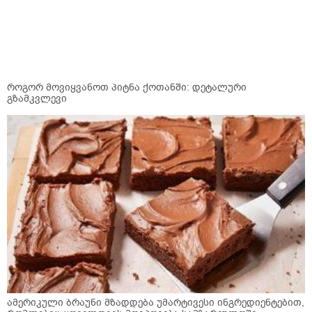
როგორ მოვიყვანოთ პიტნა ქოთანში: დეტალური
გზამკვლევი
ამერიკული ბრაუნი მზადდება უმარტივესი ინგრედიენტებით,