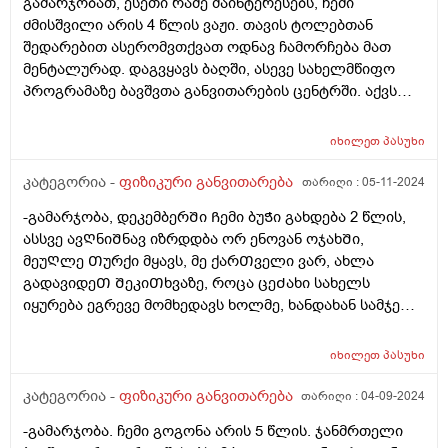
გამარჯობათ, ესეთი რამე მაინტერესებს, ჩემი
ძმისშვილი არის 4 წლის ვაჟი. თავის ტოლებთან
შედარებით ასერომვთქვათ ოდნავ ჩამორჩება მათ
მენტალურად. დაგვყავს ბაღში, ასევე სახელმწიფო
პროგრამაზე ბავშვთა განვითარების ცენტრში. აქვს
პრობლემა იმასთან დაკავშირებით რომ, არის
ნერვიული, არის ძალიან ჯინიანი. თუ ვეტყვით ასე ნუ
იხილეთ
პასუხი
გაააკეთებ ეს ცუდია მაინც იმას აკეთებს.
ლაპარაკითაც თავის ტოლებს ჩამორჩება. არ
კატეგორია -
ფიზიკური განვითარება
თარიღი :
05-11-2024
თამაშობს არავისთან, ურჩევნია იყოს თავისთვის, ანუ
-გამარჯობა, დეკემბერᲨი Ჩემი ბუᲭი გახდება 2 წლის,
ვერ შედის კონტაქტში. ლოგოპეტი გვყავდა რომელიც
ასსვე ავᲦნიᲨნავ იზრდდბა ორ ენოვან ოჯახᲨი,
სახლში აკითხავდა და მის დანახვაზე ტირილს იწყებდა
მეუᲦლე Თურქი მყავს, მე ქარᲗველი ვარ, ახლა
ახლოს არ ეკარებოდა, იმიტომ რომ ის უთითებდა
გადავიდეᲗ ᲨეკიᲗხვაზე, როცა ცეᲫახი სახელს
ქცევებზე და ეს ჩვენი ბავშვი ამას ვერ იტანდა, ანუ მისი
იყურება ეგრევე მომხედავს ხოლმე, ხანდახან სამჯერ
ვერ გაქონდა ლოგოპედთან და მთლად შეძულდა იმ
ვეᲫახი არ იყურება მაგრამ იცინის, მეᲗამაᲨება
ქალის მოსვლა. ადვილად იმახსოვრებს ყველაფერს,
ᲗიᲗქის ვერ გაიგო, Თვალის კონტაქტი გვაქვს, როცა
განსაკუთრებით აქვს თვალის მეხსიერება კარგი.
იხილეთ
პასუხი
ვესაუბრები, მიყურებს ᲗვალებᲨი.. Ჩამეხუტე მაკოცე
დავაკვირდით იმასაც რომ მისი ბაღის ამხანაგებს
ყველაფერს ამას აკეᲗებს, არ საუბრობს ჯერ, მხოლიდ
კატეგორია -
ფიზიკური განვითარება
თარიღი :
04-09-2024
შეუძლიათ ბაღში ნანახი მის მშობლებს მიუტანონ ენით
დედა და მამას ამბობს, Თუმცა რასაც ვესაუბრები
ანუ მოუყვნენ რა მოხდა იმ დღეს. ამას კიდევ ასეთები
-გამარჯობა. ჩემი გოგონა არის 5 წლის. ჯანმრთელი
ესმის ყველაფერი, ხანდახან როცა რაᲦაცას ვუᲨლი
არ ახასიათებს, არასდროს არაფერს ამბობს ბაღში რა