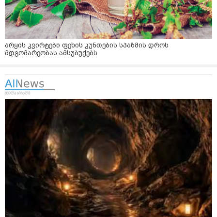
არყის კვირტები ფეხის კუნთების სპაზმის დროს
მდგომარეობას ამსუბუქებს