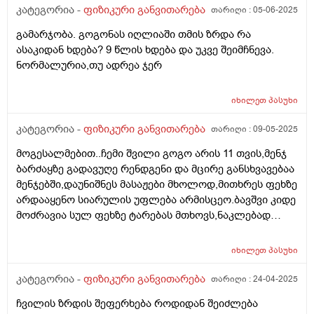
და ტვინში სისხლის მიმოქცევას,ხელს უშლის
კატეგორია -
ფიზიკური განვითარება
თარიღი :
05-06-2025
დაღლილობას,მატებს ძალას და აღადგენს
გამარჯობა. გოგონას იღლიაში თმის ზრდა რა
ენერგიას,კვებაც არ მაქვს
ასაკიდან ხდება? 9 წლის ხდება და უკვე შეიმჩნევა.
განსაკუთრებული,პირობებიდან გამომდინარე მიწევს
ნორმალურია,თუ ადრეა ჯერ
სულ მშრალების ჭამა,ყველა დღე შაურმა ან შაურმის
ხორცი ღორისაა და ხაჭაპური,სხვას ვერაფერს ვერ
ვჭამ რაცარუნდა მოვინდომო,ყველა დღე მინიმუმ 2.5
იხილეთ
პასუხი
ლიტრ წყალს ვსვამ,ეს მინიმუმს ვამბობ,თუმცა დღეში
კატეგორია -
ფიზიკური განვითარება
თარიღი :
09-05-2025
ორჯერ ვშარდავ,რას მირჩევთ?დანამატებისბს
სახელებია amino after load,shilajit.ბევრი სახეობის
მოგესალმებით..ჩემი შვილი გოგო არის 11 თვის,მენჯ
რაღაცეებს შეიცავს ორივე.
ბარძაყზე გადავუღე რენდგენი და მცირე განსხვავებაა
მენჯებში,დაუნიშნეს მასაჟები მხოლოდ,მითხრეს ფეხზე
არდააყენო სიარულის უფლება არმისცეო.ბავშვი კიდე
მოძრავია სულ ფეხზე ტარებას მთხოვს,ნაკლებად
ზის..სიარული ჯერ არიცის დამოუკიდებლად.და
ვნერვიულობ არუნდა დაჯდომა და რამე ხომ
იხილეთ
პასუხი
არდაუზიანდება უარესად?
კატეგორია -
ფიზიკური განვითარება
თარიღი :
24-04-2025
ჩვილის ზრდის შეფერხება როდიდან შეიძლება