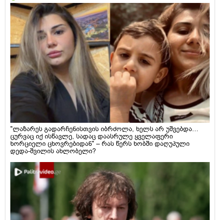
"ლაზარეს გადარჩენისთვის იბრძოლა, ხელს არ უშვებდა…
ცურვაც იქ ისწავლე, სადაც დაასრულე ყველაფერი
ხორციელი ცხოვრებიდან" – რას წერს ხობში დაღუპული
დედა-შვილის ახლობელი?