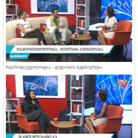
რეპროდუქტოლოგია - დედობის ბედნიერება