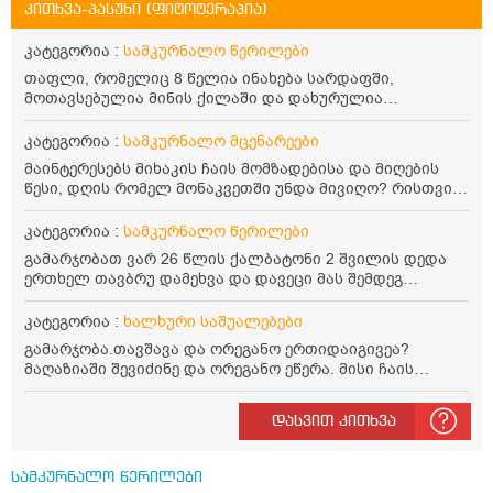
კითხვა-პასუხი (ფიტოტერაპია)
კატეგორია :
სამკურნალო წერილები
თაფლი, რომელიც 8 წელია ინახება სარდაფში,
მოთავსებულია მინის ქილაში და დახურულია
პლასტმასის სახურავით. ექნება თუ არა შენარჩუნებული
სასარგებლო თვისებები და შეიძლება თუ არა მისი
კატეგორია :
სამკურნალო მცენარეები
მირთმევა? გმადლობთ.
მაინტერესებს მიხაკის ჩაის მომზადებისა და მიღების
წესი, დღის რომელ მონაკვეთში უნდა მივიღო? რისთვის
არის სასარგებლო და უკუჩვენება თუ აქვს
კატეგორია :
სამკურნალო წერილები
გამარჯობათ ვარ 26 წლის ქალბატონი 2 შვილის დედა
ერთხელ თავბრუ დამეხვა და დავეცი მას შემდეგ
დამეწყო შიშები ვეღარ გავდიოდი გარეთ რადგან ისევ
ასე ცუდად არ გავხდარიყავი ყურის ანთება მქონდა
კატეგორია :
ხალხური საშუალებები
მაშინ როგორც გაირკვა მას შემსეგ გავიდა 1 წელზე
გამარჯობა.თავშავა და ორეგანო ერთიდაიგივეა?
მეტინდა კიდე მეხვევა თავბრუ გარეთ გასვილისას
მაღაზიაში შევიძინე და ორეგანო ეწერა. მისი ჩაის
სახლში კარგად ვარ როცა ახსენებენ გარეთ წაავალა
დალევის წესი მაინტერესებს.რისთვის არის კარგი?
სმაგაზეხ კი ცუდად ვხდებოდი ეხლა როგორმე გავდივარ
წავიკითხე რომ: 1 ჭიქა თბილ წყალში ჩავყაროთ 1 ჩაის
ბაღში ჯოხში ზოგჯერ მაქვს შეგრძნება მიწა მეცლება
დასვით კითხვა
კოვზი დაქუცმაცებული და გამხმარი ორეგანო და
ფეხებიდან და ჯოხზე უნდა დავეყრდნო აუცილებლად
გავაჩეროთ 10-15 წუთი, მივიღოთო ჭამიდან 1-2 საათში.
არვიხი როგორ მოვიქცე რა გავაკეთო ასევე დამეწყო
მიზანი: ანტიოქსიდანტური და ანთების საწინააღმდეგო
შიშები უაზროდ შფოთვა რომ ვეღარ გავალ გაერთ
სამკურნალო წერილები
თვისება. სწორია ეს ინფორმაცია? უკუჩვენება რა აქვს