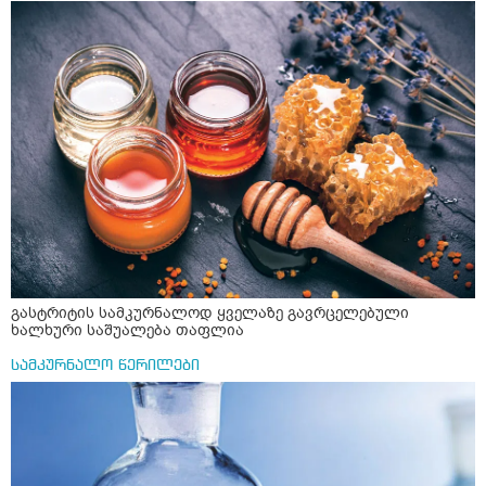
საერთო ან რაომე მსგავსი როგორ მოვიქხე გავხდი
და ბრონქულ ასთმას თუ შველის ორეგანოს ჩაი?
ძალაინ მგრძნობიარე ყველაფერზე მეტირება ( ვინმერ
რომ ჩხუბობს ცუდად ვხდები შიშები მეწყება ეგრევე (
ასევე მაქვს დანგრეული ოჯახი 7 თვეა 5წლიანი
ქორწინება დასრულებული იყო ღალატი პატიებები
მანიპულაციები რომ თავს მოიკლავდა თუ წამოვიდოდი
მისგან ეს ტოქსიკური ურთიერთობა დავასრულე ეხლა
ისებ ასე ვარ თავბრუხვევებით და როგორ მოვიქცეე
არვიცი ბოდიში ცოყა არულად მიწერია
გასტრიტის სამკურნალოდ ყველაზე გავრცელებული
ხალხური საშუალება თაფლია
სამკურნალო წერილები