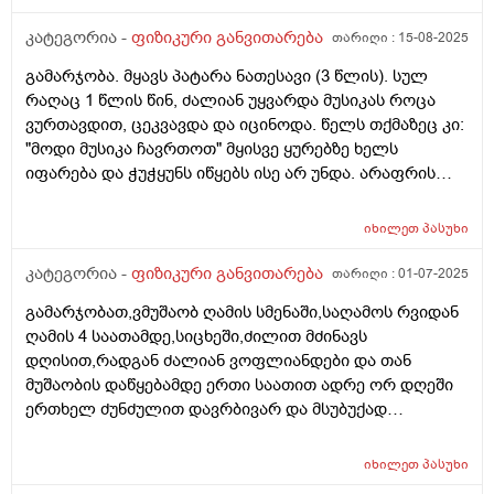
კატეგორია -
ფიზიკური განვითარება
თარიღი :
15-08-2025
გამარჯობა. მყავს პატარა ნათესავი (3 წლის). სულ
რაღაც 1 წლის წინ, ძალიან უყვარდა მუსიკას როცა
ვურთავდით, ცეკვავდა და იცინოდა. წელს თქმაზეც კი:
"მოდი მუსიკა ჩავრთოთ" მყისვე ყურებზე ხელს
იფარება და ჭუჭყუნს იწყებს ისე არ უნდა. არაფრის
შეშინებია, ვერ ვხვდებით რა შეიცვალა. დანარჩენი
ქმედებები ნორმალურია, გვეკონტაქტება ჩვეულებრივ
იხილეთ
პასუხი
და საუბრითაც სულ საუბრობს და რაღაცას გვეუბნება.
როგორ ფიქრობთ, რასთან შეიძლება გვქონდეს
კატეგორია -
ფიზიკური განვითარება
თარიღი :
01-07-2025
საქმე?
გამარჯობათ,ვმუშაობ ღამის სმენაში,საღამოს რვიდან
ღამის 4 საათამდე,სიცხეში,ძილით მძინავს
დღისით,რადგან ძალიან ვოფლიანდები და თან
მუშაობის დაწყებამდე ერთი საათით ადრე ორ დღეში
ერთხელ ძუნძულით დავრბივარ და მსუბუქად
ფიზიკურად ვვარჯიშობ საკუთარი წინით ავიღე
სპორტული დანამატები,ერთი არის ფხვნილის
იხილეთ
პასუხი
სახით,ამინო და მეორე არის აბები,ეხმარება აღდგენას