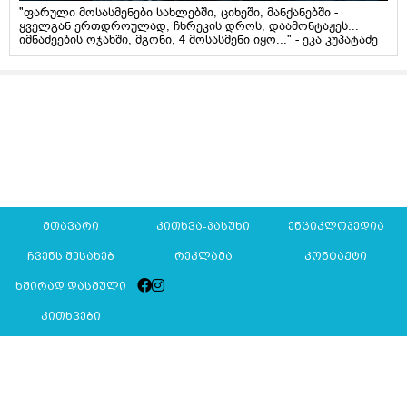
"ფარული მოსასმენები სახლებში, ციხეში, მანქანებში -
ყველგან ერთდროულად, ჩხრეკის დროს, დაამონტაჟეს...
იმნაძეების ოჯახში, მგონი, 4 მოსასმენი იყო..." - ეკა კუპატაძე
მთავარი
კითხვა-პასუხი
ენციკლოპედია
ჩვენს შესახებ
რეკლამა
კონტაქტი
ხშირად დასმული
კითხვები
Mkurnali.ge © 2016 ყველა უფლება დაცულია
მასალების გადაბეჭდვა/რეპროდუცირება აკრძალულია,
იხილეთ
მასალის გამოყენების პირობები