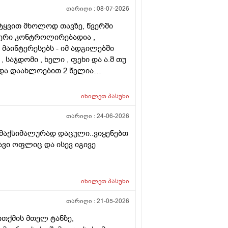
 და არის თუ არა პრაქტიკაში ვინც
თარიღი :
08-07-2026
ლა კიდე უფრო . მადლონა წინასწარ
იტყვით მხოლოდ თავზე, წვერში
ფერი კონტროლირებადია ,
ა მაინტერესებს - იმ ადგილებში
, საჯდომი , ხელი , ფეხი და ა.შ თუ
 და დაახლოებით 2 წელია
ს ვარ . ვიღაცამ მითხრა შესაძლოა
ა . სხვადასხვა ვერსია მესმის ,
იხილეთ
პასუხი
ქით . იქნებ თქვენ მითხრათ ღირს
თარიღი :
24-06-2026
 მაქსიმალურად დაცული..ვიყენებთ
ვი ოფლიც და ისევ იგივე
იხილეთ
პასუხი
თარიღი :
21-05-2026
ითქმის მთელ ტანზე,