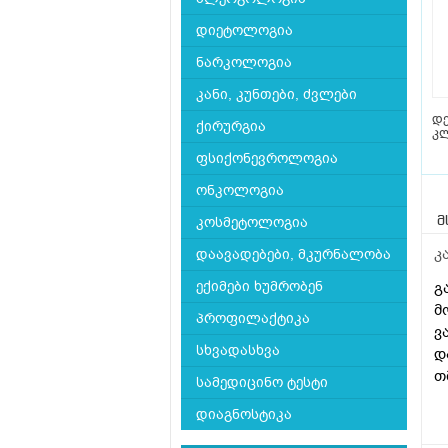
დიეტოლოგია
ნარკოლოგია
კანი, კუნთები, ძვლები
დ
ქირურგია
კლ
ფსიქონევროლოგია
ონკოლოგია
კოსმეტოლოგია
მ
კ
დაავადებები, მკურნალობა
ექიმები ხუმრობენ
გ
მ
პროფილაქტიკა
ვ
სხვადასხვა
დ
თ
სამედიცინო ტესტი
მ
დიაგნოსტიკა
დ
გ