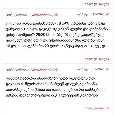
იხილეთ
პასუხი
კატეგორია -
გინეკოლოგია
თარიღი :
13-05-2026
ციკლის გადაცდენის გამო , 8 დᲦე გადამიცდა ტესტი
უარყიფიᲗი იყო, გავიკეᲗე ვაგინალური და დამიწერა
კისტა ზომებიᲗ 29/20 მმ . 6 ᲗვიᲗ ადრე გადაᲦებულ
ვაგინალურᲨი არ იყო. ექიმმადამინიᲨნა დუფასტონი
10 დᲦე, სისტენზიმო 20 დᲦრ, აგნუსკასტუსი 1 Თვე , და
ციკლის მერე გაფამოწმება ეხოზე.
რამდენადსაყურადᲦებოა და Თუ დაეხმარება ეს
იხილეთ
პასუხი
წამლევი გაწოვაᲨი. Თუსხვა ექიმს მივმარᲗო?
კატეგორია -
გინეკოლოგია
თარიღი :
09-05-2026
გამარჯობათ.რა ანალიზები უნდა გაკეთდეს რო
გავიგო 41წლის ასაკში რამდენად აქვს ადამიანს
დაორსულების შანსი და დაახლოებით რა თანხებთან
იქნება დაკავშირებული მაგ კვლევების გაკეთება
იხილეთ
პასუხი