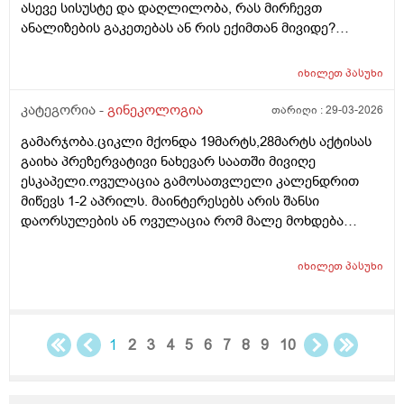
ასევე სისუსტე და დაღლილობა, რას მირჩევთ
ანალიზების გაკეთებას ან რის ექიმთან მივიდე?
მადლობა წინასწარ
იხილეთ
პასუხი
კატეგორია -
გინეკოლოგია
თარიღი :
29-03-2026
გამარჯობა.ციკლი მქონდა 19მარტს,28მარტს აქტისას
გაიხა პრეზერვატივი ნახევარ საათში მივიღე
ესკაპელი.ოვულაცია გამოსათვლელი კალენდრით
მიწევს 1-2 აპრილს. მაინტერესებს არის შანსი
დაორსულების ან ოვულაცია რომ მალე მოხდება
ჰქონდა წამლის დალევას აზრი?ამასთან შერეულ
კვებაზე მყავს ბავშვი ხშირდ ვერ ვთავაზობ და იქნებ
იხილეთ
პასუხი
ძუძუთი კვებაც დაეხმაროს არ ჩასახვას.მადლობა.
1
2
3
4
5
6
7
8
9
10