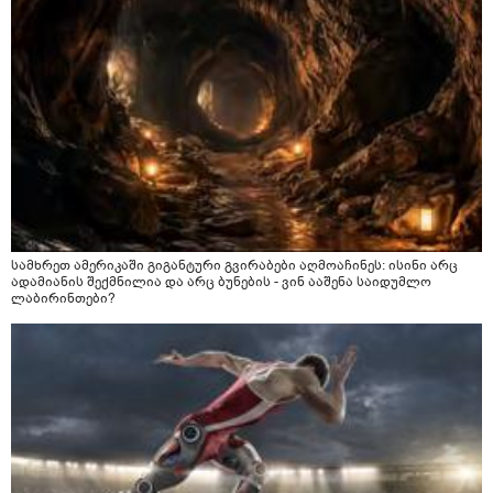
სამხრეთ ამერიკაში გიგანტური გვირაბები აღმოაჩინეს: ისინი არც
ადამიანის შექმნილია და არც ბუნების - ვინ ააშენა საიდუმლო
ლაბირინთები?