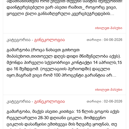
ადამიანისთვის რომ ეწევით თქვენი საიტის მეშვეობით!
დაინტერესებული ვარ ასეთი რამით_ როგორც ვიცი,
ყოველი ქალი განსაზღვრული კვერცხუჯრედების
რაოდენობით/რიცხვით იბადება. ანუ, გამოდის,
თითოელისთვის, ეს რიცხვი ინდივიდუალურია? რაზეა
იხილეთ
პასუხი
ეს დამოკიდებული?_მისი ჯანმრთელობის
(ჩვილობიდან) რომელ პროცესებზე? ქალის
კატეგორია -
გინეკოლოგია
თარიღი :
04-06-2026
ორგანიზმის/ჯანმრთელობის რომელ თავისებურებებზე
გამარჯობა.(როცა ნახავთ გთხოვთ
რომ დავუშვათ, ზოგიერთ ქალბატონს მეტი
მიპასუხოთ,თითოეულ დღეს დიდი მნიშვნელობა აქვს).
რაოდენობა აქვთ მათ ორგანიზმში
მქონდა პირველი სქესობრივი კონტაქტი 14 აპრილს,15
კვერცხუჯრედებისა, დაბადების პროცესიდან და ზოგს
და 16 შემდგომ. (ოვულაციის პერიოდში) დაცული
კი მცირე? მადლობთ!
იყო,მაგრამ ვიცი რომ 100 პროცენტი გარანტია არ
არსებობს. მენსტრუაცია(ყოველ შემთხვევაში მე ასე
ვფოქრობ რადგანაც Implantation bleeding არსებობს და
იხილეთ
პასუხი
არ მინდა ავირიო) მქონდა 24 რიცხვში,როგორც
ჩვეულებრივ 3-4 დღე,მაგრამ ადრე
კატეგორია -
გინეკოლოგია
თარიღი :
02-06-2026
მომივიდა,ველოდებოდი 1 კვირის ან 10 დღის მერე.
გამარჯობა, მაქვს ასეთი კითხვა: 15 წლის გოგოს აქვს
მალევე ვირუსი შემხვდა,სიცხე,გულისრევის
რეგულარული 28-30 დღიანი ციკლი, მომდევნო
შეგრძნებაც მქონდა. მალევე გავიკეთე
ციკლის დასაწყისი ემთხვევა მის ზღვაზე ყოფნას, თუ
ტესტი,უარყოფითი იყო. ეგ უცნაური შეგრძნება