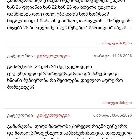
გამარჯობა ადრე ასეთი შეკითხვა მოგწერეთ:ციკლი
რამეა.ზოგადად წლებია აუტოიმონური თირეოდიტი
ხან 25 დღიანია ხან 22 ხან 23 და ათვლა ციკლის
მაქვს.ხშირად მაქვს სანერვიულო.რითი შეიძლება
დასწყისის დღე ითვლება და ეს ხომ ნორმაა?
უნდაცკვების სახით რომ ვმართო ციკლის დღეები?
მაგალითად 1 მარტის დაიწყო და ათვლას 1 მარტიდან
პასუხიც მივიღე და არა, ყველაფერი ჩვეულებრივადაა
იწყება ?რამოდენიმე თვეა ზუსტად " საათივით" მაქვს
არც ჭარბი სისხლდება არ არის.ადრე რომ 7 დღემდე
უკვე 21 დღიანი და ვიცი რომ ნორმაა, მაგრამ სულ
გასრანდა ახლა 21 დღიანზე 4 დღიანია.თქვენ
მეშინია კიდევ ხომ არ ჩამოიწევს? მინდა რომ 25 ან
მითხარით რომ შეიმოწმეთო ტიესეიჩი და კიდევ სხვა
იხილეთ
პასუხი
მეტი დღიანი იყოს.ან რატომ ჩამოდის ესე დროთა
ჰორმონებიცო და რომელი ამ შემთხვევაში? მადლობა
განმავლობაში ? შესაძლოა ისევ 23 ან 25 დღიანი
კატეგორია -
გინეკოლოგია
თარიღი :
11-06-2026
ასაკი 40
გახდეს.ან რა ანალიზებია საჭირო რომ თუ
გამარჯობა, 22 დან 24 მდე ველოდები
რამეა.ზოგადად წლებია აუტოიმონური თირეოდიტი
ციკლს,მივდივარ საზღვარგარეთ და მიწევს დიდ
მაქვს.ხშირად მაქვს სანერვიულო.რითი შეიძლება
ხნიანი მგზავრობა.რა შეიძლება დავლიო ადრე რო
უნდაცკვების სახით რომ ვმართო ციკლის დღეები?
მომივიდეს?
იხილეთ
პასუხი
კატეგორია -
გინეკოლოგია
თარიღი :
06-06-2026
გამარჯობა, დიდი მადლობა პირველ რიგში უანგარო
და მაღალპროფესიული სამსახურისათვის, თითოეული