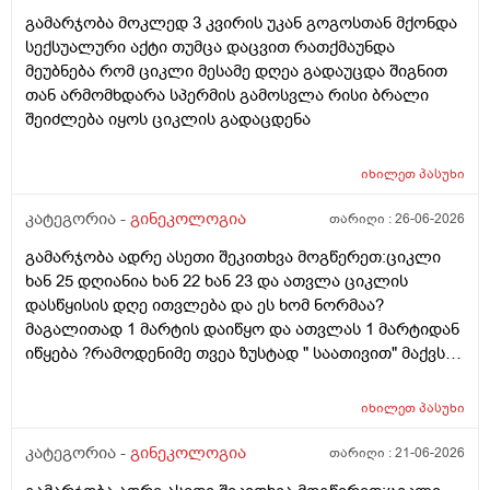
ოვულაციია იყო დიდი ხნით ადრე... შეგრძმება მაქ მაქ
გამარჯობა მოკლედ 3 კვირის უკან გოგოსთან მქონდა
ტკივილის ხან არა, შარდვის შემდეგ ტკივილი და
სექსუალური აქტი თუმცა დაცვით რათქმაუნდა
შებერილობის შეგრძმება...ჩემით ორციპოლი და
მეუბნება რომ ციკლი მესამე დღეა გადაუცდა შიგნით
ნოშპაც დავლიეე.... რა უნდა ვქნა
თან არმომხდარა სპერმის გამოსვლა რისი ბრალი
შეიძლება იყოს ციკლის გადაცდენა
იხილეთ
პასუხი
კატეგორია -
გინეკოლოგია
თარიღი :
26-06-2026
გამარჯობა ადრე ასეთი შეკითხვა მოგწერეთ:ციკლი
ხან 25 დღიანია ხან 22 ხან 23 და ათვლა ციკლის
დასწყისის დღე ითვლება და ეს ხომ ნორმაა?
მაგალითად 1 მარტის დაიწყო და ათვლას 1 მარტიდან
იწყება ?რამოდენიმე თვეა ზუსტად " საათივით" მაქვს
უკვე 21 დღიანი და ვიცი რომ ნორმაა, მაგრამ სულ
მეშინია კიდევ ხომ არ ჩამოიწევს? მინდა რომ 25 ან
იხილეთ
პასუხი
მეტი დღიანი იყოს.ან რატომ ჩამოდის ესე დროთა
განმავლობაში ? შესაძლოა ისევ 23 ან 25 დღიანი
კატეგორია -
გინეკოლოგია
თარიღი :
21-06-2026
გახდეს.ან რა ანალიზებია საჭირო რომ თუ