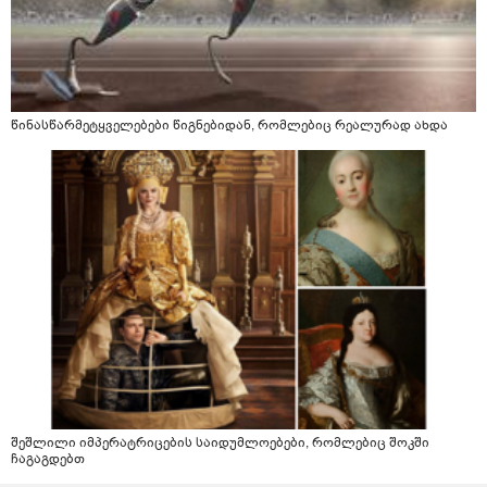
წინასწარმეტყველებები წიგნებიდან, რომლებიც რეალურად ახდა
შეშლილი იმპერატრიცების საიდუმლოებები, რომლებიც შოკში
ჩაგაგდებთ