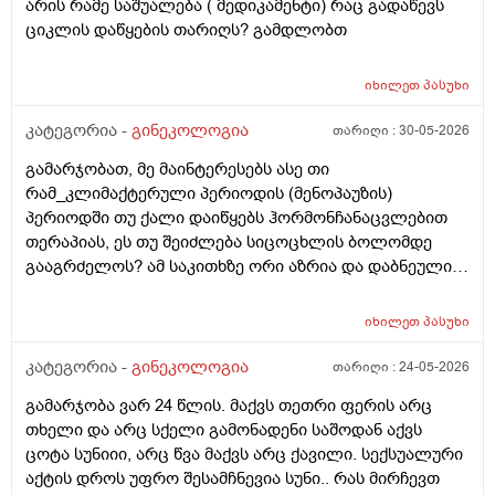
არის რამე საშუალება ( მედიკამენტი) რაც გადაწევს
რამოდენიმე დღე მქონდა. ახლა მენტრუაციას
ციკლის დაწყების თარიღს? გამდლობთ
ველოდები,მაგრამ არ მომივიდა,შუალედი 28-32 დღე
მაქვს ხოლმე და ახლა გადაცდენაა. (მოგზაურობა
მოქმედებსო,2 კვირის წინ სხვა ქალაქში გავემგვაზრე
იხილეთ
პასუხი
და იქ ვარ 10 საათის სავალი), 3 დღის წინ ტესტი
კატეგორია -
გინეკოლოგია
თარიღი :
30-05-2026
გავიკეთე ისევ უარყოფითია. შემდეგი 1 კვირის
განმავლობაში ვერ ვახერხებ მისვლას ექიმთან. არის
გამარჯობათ, მე მაინტერესებს ასე თი
რაიმე შანსი ფეხმძიმობის? აზრი აქვს განმეორებით
რამ_კლიმაქტერული პერიოდის (მენოპაუზის)
ტესტს? მენტრუაცია რეგულარული მქონდა ხოლმე28-
პერიოდში თუ ქალი დაიწყებს ჰორმონჩანაცვლებით
30 დღე შუალედი.
თერაპიას, ეს თუ შეიძლება სიცოცხლის ბოლომდე
გააგრძელოს? ამ საკითხზე ორი აზრია და დაბნეული
ვარ_ზოგი სპეციალისტი ამბობს რომ უმჯობესია
ჰორმონჩანაცვლებითი თერაპია (სიცოცხლის
იხილეთ
პასუხი
ბოლომდე) რადგან ქალს გულსისხლძარღვთა
დაავადებებსა და ალცჰაიმერის რისკს უმცირებს და
კატეგორია -
გინეკოლოგია
თარიღი :
24-05-2026
ზოგი სპეციალისტი კი ამტკიცებს რომ ეს ქალში
გამარჯობა ვარ 24 წლის. მაქვს თეთრი ფერის არც
სიმსივნურ პროცესებს უწყობს ხელს (საშვილოსნო,
თხელი და არც სქელი გამონადენი საშოდან აქვს
საკვერცხეები და უპირველესად, მკერდი). თუ
ცოტა სუნიიი, არც წვა მაქვს არც ქავილი. სექსუალური
შეიძლება, მითხრათ_დიდი მადლობა
აქტის დროს უფრო შესამჩნევია სუნი.. რას მირჩევთ
გულისხმიერებისთვის!