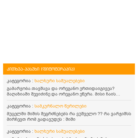
კითხვა-პასუხი (ფიტოტერაპია)
კატეგორია :
ხალხური საშუალებები
გამარჯობა.თავშავა და ორეგანო ერთიდაიგივეა?
მაღაზიაში შევიძინე და ორეგანო ეწერა. მისი ჩაის
დალევის წესი მაინტერესებს.რისთვის არის კარგი?
წავიკითხე რომ: 1 ჭიქა თბილ წყალში ჩავყაროთ 1 ჩაის
კატეგორია :
სამკურნალო წერილები
კოვზი დაქუცმაცებული და გამხმარი ორეგანო და
მუცელში შიშის შეგრძნებებს რა ვუშველო ?? რა ვარჯიშსს
გავაჩეროთ 10-15 წუთი, მივიღოთო ჭამიდან 1-2 საათში.
მირჩევთ რომ გადავუდეს : შიში
მიზანი: ანტიოქსიდანტური და ანთების საწინააღმდეგო
თვისება. სწორია ეს ინფორმაცია? უკუჩვენება რა აქვს
კატეგორია :
ხალხური საშუალებები
და ბრონქულ ასთმას თუ შველის ორეგანოს ჩაი?