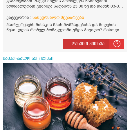
გამარჯობათ. მაქვს ძილის პრობლემა.ჩაძინებით
ნორმალურად ვიძინებ საღამოს 23:00 ზე და ღამის 03-00
ან 04:00 საათზე მეღვიძება და მერე ვერ ვიძინებ
ვერაფრით.რამე ხალხური საშუალება თუ არის ამ
კატეგორია :
სამკურნალო მცენარეები
პრობლემის მოსაგვარებლად
მაინტერესებს მიხაკის ჩაის მომზადებისა და მიღების
წესი, დღის რომელ მონაკვეთში უნდა მივიღო? რისთვის
არის სასარგებლო და უკუჩვენება თუ აქვს
დასვით კითხვა
სამკურნალო წერილები