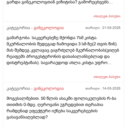
გარდა გინეკოლოგთან ვიზიტისა? გამორეცხვებს
სანთლებს რა შეიძლება გავიკეთო? და კიდევ
მაინტერესებს პირიდან ამომდის რაღაცნაირი სუნი
იხილეთ
პასუხი
თითქოს და კუჭიდან ამოდის ეს რისი ბრალი შეიძლება
იყოს?
კატეგორია -
გინეკოლოგია
თარიღი :
21-05-2026
გამარჯობა. საკვერცხეზე მქონდა 7სმ კისტა.
მკურნალობის შედეგად ჩამოვიდა 3 სმ-ზე(2 თვის წინ).
მას შემდეგ კვლავაც ვაგრძელებ მკურნალობას(ვიღებ
რეაფემს პროგესტერონის დასაბალანსებლად და
დისტრეპტაზას). სავარაუდოდ ახლა კისტა უფრო
შემცირებული უნდა იყოს. (2 კვირაში მაქვს ექიმთან
ვიზიტი) მსურს აპარატული მასაჟის - ენდოსფერო
იხილეთ
პასუხი
თერაპიის ჩატარება, რომელიც მთელ სხეულზე
კეთდება და ვიბრაციის მეშვეობით აუმჯობესებს
კატეგორია -
გინეკოლოგია
თარიღი :
14-05-2026
სისხლის მიმოქცევასა და ლიმფოდრენაჟს.
მოგესალმებით. 50 წლის ასაკში ფოლიკულების რ-ბა
მაინტერესებს, მუცლის არეზე დასაშვებია ეს
თითმის 0-მდე. ღეროვანი უჯრედებით თერაპია
პროცედურა?
რამდენად ეფექტური იქნება საკვერცხეების
გასაჯანსაღებლად?