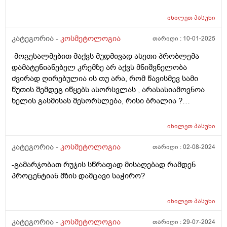
მაინტერესებს თმის მოვლის რუტინა თანმიმდევრობით
ანუ რა პროდუქტი რის შემდეგ გამოვიყენო
იხილეთ
პასუხი
(ნიღაბი,შრატი,კონდიციონერი,ბალზამი) თითქმის
ყველაფერს ვიყენებ მაგრამ სასურველ შედეგს ვერ
კატეგორია -
კოსმეტოლოგია
თარიღი :
10-01-2025
ვიღებ. რა ვუშველო დაზიანებულ და გამომშრალ თმას
-მოგესალმებით მაქვს მუდმივად ასეთი პრობლემა
რომელიც თან ხსშრად მცვივა <3 ვარ 25 წლის,
დამატენიანებელ კრემზე არ აქვს მნიშვნელობა
მადლობა
ძვირად ღირებულია ის თუ არა, რომ წავისმევ სამი
წუთის შემდეგ იწყებს ასორსვლას , არასასიამოვნოა
ხელის გასმისას მესორსლება, რისი ბრალია ?
მადლობა.
იხილეთ
პასუხი
კატეგორია -
კოსმეტოლოგია
თარიღი :
02-08-2024
-გამარჯობათ რუჯის სწრაფად მისაღებად რამდენ
პროცენტიან მზის დამცავი საჭირო?
იხილეთ
პასუხი
კატეგორია -
კოსმეტოლოგია
თარიღი :
29-07-2024