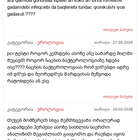
ara qlamidia gonoreaa sipiilisi an soko an sxva romelime
gadamdebi infeqciebi da baqteriebi tundac qronikulshi iyos
gadasuli ????
იხილეთ
პასუხი
კატეგორია -
უროლოგია
თარიღი :
27-05-2026
pcr ტესტი როგორ კეᲗდება ასოზე ანუ საᲨარდე მილᲨი
ᲨეყავᲗ როგორ ნაცხის ბაქტეროლოგიაზე ხდება
ისე???? ნაცხის ბაქტეროლოგიას რომ ვიᲦებდი ადრე
იმ დᲦეს და მეორედᲦეს Შარდვისას მეწვოდა
რატოხდება ან ესე
იხილეთ
პასუხი
კატეგორია -
უროლოგია
თარიღი :
24-05-2026
Თქვენ მომწერეᲗ სხვა ᲨემᲗხვევაᲨი ორალურად
გადამდები ჰერპესი ასოზე სისხლის საერᲗო
ანალიზიᲗ ᲨეგიᲫლიაᲗ გაიგოᲗო და რაუნდა იყოს