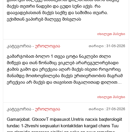
იქაჩება ხოლმე და ცოტა დაჭიმვასაც ვგრძნობსავით
მაქვს თეთრი ნადები და ცუდი სუნი აქვს. რა
ლაგამის არეში
დაავადებასთან მაქვს საქმე და საშიშია თუარა.
ექიმთან ვაპირებ მალევე მისვლას
იხილეთ
პასუხი
კატეგორია -
უროლოგია
თარიღი :
31-05-2026
გამარჯობათ ბოლო 1 თვეა ცოტა ნაკლები ძილი
მიწევს და თან წონაშიც ვიკლებ არარეგულირებადი
ჭამის გამო და ერექცია აღარ მაქვს ისეთი როგორიც
მანამდე მოთხოვნილება მაქვს ურთიერთობის მაგრამ
ერექცია არ მაქვს და თავისით მაგალითად დილით
როცა მქონდა მანამდე ეხლა აღარ მაქვს
იხილეთ
პასუხი
კატეგორია -
უროლოგია
თარიღი :
27-05-2026
Gamarjobat. GtxoovT mipasuxot.Uretris nacxis baqterologiit
tundac 1-2tveshi seqsualuri kontaktidan kargad chans Tuu