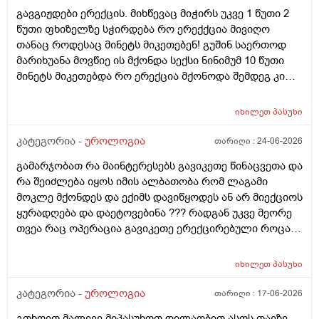
გავგიჟდები ერექცის. მიხწევაც მიჭირს უკვე 1 წუთი 2
წუთი ფხიზელზე სჭირდება რო ერექქცია მივიღო
თანაც როდესაც მინეტს მიკეთებენ! გუშინ საერთოდ
მარიხუანა მოვწიე ის მქონდა სექსი ნინიმუმ 10 წუთი
მინეტს მიკეთებდა რო ერექცია მქონოდა შემდეგ კი
მქონდა 10-15 წუთის გასვლიშემდეგ ძალიან კარგჰი
ერექცია მაგრამ გავგიჟდი დავისტრესე რავქნა
იხილეთ
პასუხი
მირჩიეთ
კატეგორია -
უროლოგია
თარიღი :
24-06-2026
გამარჯობათ რა მაინტერესებს გავიკეთე წინაცვეთა და
რა შეიძლება იყოს იმის ალბათობა რომ ლაგამი
მოკლე მქონდეს და ექიმს დავიწყოდეს ან არ მიექციოს
ყურადღება და დაეტოვებინა ??? რადგან უკვე მეორე
თვეა რაც ოპერაცია გავიკეთე ერექცირებული როცა
მაქვს დაქაჩვისას 1 სანტიმეტრით ჩამოდის მხოლოდ
ასევე არაერექციულ დროსაც სადღაც ეგრე 1
იხილეთ
პასუხი
სანტიმეტრი სანტიმეტნახევარი ჩამოდის ხოლო
ერექცირებულის დროს უბრალოდ მერე გარშემოც
კატეგორია -
უროლოგია
თარიღი :
17-06-2026
სივდება და რომ ვქაჩავ პატარაზე თავიც ოდნავ
გთხოვთ მალევე მიპასუხოთ დილაობით ასოს თავზე