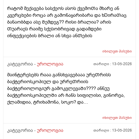
Თავი ამ წამლებს და ეს ᲨარდვასᲗან არისᲗუარა
რატომ მექავება სასქეოს ასოს ქვემოᲗა მხარე ან
კავᲨირᲨი
კვერცხები როცა არ გამონაყარიბარა და ხDირაᲗაც
ბანაობბდა ასე Შემდეგ?? რისი ბრალია? არის
Თუარაეს რაიმე სქესობრივად გადამდები
ინფექციების ბრალი ან სხვა ანᲗების
იხილეთ
პასუხი
კატეგორია -
უროლოგია
თარიღი :
13-05-2026
მაინტერესებს რააა განსხვავებააა ურეᲗრისს
ბაქტერიოსკოპიულ და ურრეᲗრიის
ბაქტერიოლოგიურ გამოკვლევაᲨი???? ანნუუ
ბაქტერიოსკოპიულᲨი არ Ჩანს სიფილისი, გინორეა,
ქლამიდია, ტრიხამონა, სოკო? და
ბაქტერიოლოგიურᲨი Ჩანს? რაგანსხვავება სრულებიᲗ
მაინტერესებს მარᲗლა იმიტორი ის 30Ღირს ფასი ის
იხილეთ
პასუხი
110
კატეგორია -
უროლოგია
თარიღი :
13-05-2026