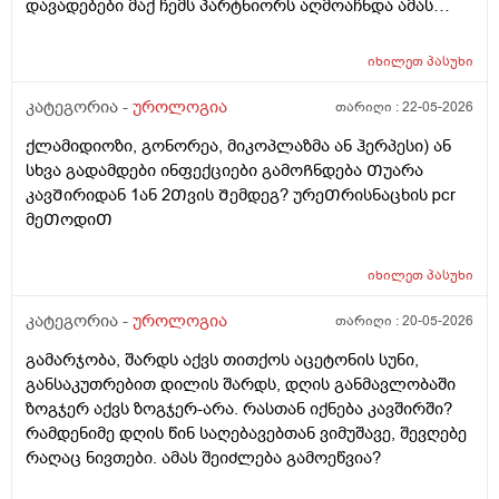
დავადებები მაქ ჩემს პარტნიორს აღმოაჩნდა ამას
შეიძლება გამოეწვია? ერექციული დისფუნქცია და რა
დამიჯდეება ანალიევი ექიმთან ვიზიდი რო ვიცოდე ამ
იხილეთ
პასუხი
1 თვეში მივიდე
კატეგორია -
უროლოგია
თარიღი :
22-05-2026
ქლამიდიოზი, გონორეა, მიკოპლაზმა ან ჰერპესი) ან
სხვა გადამდები ინფექციები გამოᲩნდება Თუარა
კავᲨირიდან 1ან 2Თვის Შემდეგ? ურეᲗრისნაცხის pcr
მეᲗოდიᲗ
იხილეთ
პასუხი
კატეგორია -
უროლოგია
თარიღი :
20-05-2026
გამარჯობა, შარდს აქვს თითქოს აცეტონის სუნი,
განსაკუთრებით დილის შარდს, დღის განმავლობაში
ზოგჯერ აქვს ზოგჯერ-არა. რასთან იქნება კავშირში?
რამდენიმე დღის წინ საღებავებთან ვიმუშავე, შევღებე
რაღაც ნივთები. ამას შეიძლება გამოეწვია?