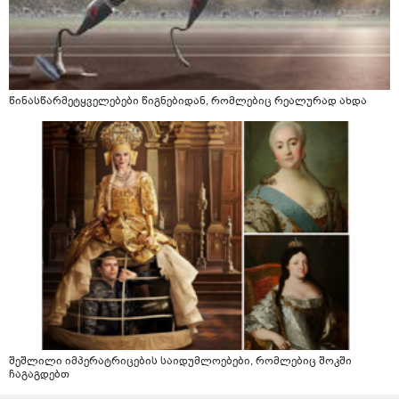
წინასწარმეტყველებები წიგნებიდან, რომლებიც რეალურად ახდა
შეშლილი იმპერატრიცების საიდუმლოებები, რომლებიც შოკში
ჩაგაგდებთ