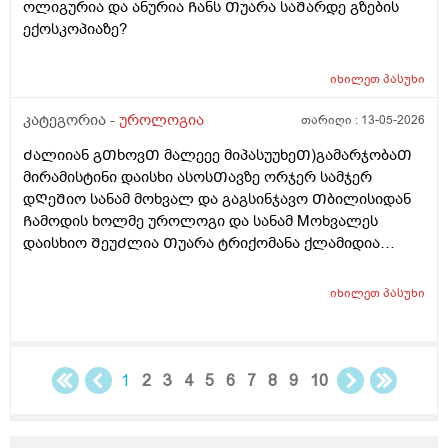
ოლიგურია და ანურია Ჩანს Თუარა საᲨარდე გზების
ექოსკოპიაზე?
იხილეთ
პასუხი
კატეგორია -
უროლოგია
თარიღი :
13-05-2026
Ძალიიან გᲗხოვᲗ მალეეე მიპასუუხეᲗ)გამარჯობაᲗ
მირამისტინი დაისხი ასოსᲗავზე ორჯერ სამჯერ
დᲦეᲨიო სანამ მოხვალ და გაგსინჯავო Თბილისიდან
Ჩამოდის ხოლმე უროლოგი და სანამ Mოხვალეს
დაისხიო ᲨეუᲫლია Თუარა ტრიქომანა ქლამიდია
სიფილის გონორეა და სოკოების ᲨენიᲦბვა ? ისე რო
ნაცხის ანალიზს რო გავიკეᲗებ არ გამოᲩნდეს? მეორე
იხილეთ
პასუხი
დᲦეა ვისხავ და ტკივილები ისე აგარ მაქ ასოს Თავის
და არც ᲨიგნიᲗა საᲨარდე მილის წვა და ტკივილიც
აგარ მაქ ᲗიᲗქოს და პლუს ასოსᲗავიც მტკიოდა და
ᲗიᲗქოს ეს დᲦეა ისე აგარ მომენტებᲨი
1
2
3
4
5
6
7
8
9
10
წამომტკივდება წამიერად ხოლმე ერᲗიისაა რო ანუ
დილიᲗ რო ვიᲦვიᲫებდი Შარდის Ძლიერი
მოᲗხოვნილება მქონდა ხოლმე სულდა მᲗლიანი