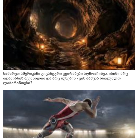
სამხრეთ ამერიკაში გიგანტური გვირაბები აღმოაჩინეს: ისინი არც
ადამიანის შექმნილია და არც ბუნების - ვინ ააშენა საიდუმლო
ლაბირინთები?