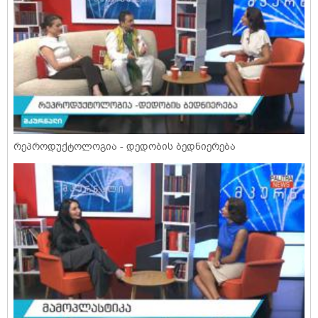
რეპროდუქტოლოგია - დედობის ბედნიერება