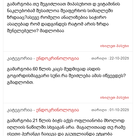
გამარჯობა.თუ შეგიძლიათ მიპასუხოთ დ ვიტამინის
ნახ წელიწადში ამის ფონზე მქონდეს 6? გადავიმეორო
ნაკლებობამ შესაძლოა შეაფერხოს სიმაღლეში
3 თვეში ისევ რადგან სხვა წამლების ფონზე შესაძლოა
ზრდააც?ასევე რომელი ანალიზებია საჭირო
განვითარდა ეს შედეგი? ან ზოგჯერ ვფიქრობ თავიდან
ასაღებად რომ დადგინდეს რატომ არის ზრდა
ხომ არ ჩავიტარო ენდოკრინოლოგია სახელ
შენელებული? მადლობაა
დაფინანსებით იქნებ სულ აღარ არის საჭირო რაც 10
წლის წინ მქონდა , რადგან ეხლა რომ ვაჩვენებ
პირველ ანალიზ ზოგი მეუბნება არ იყო საჭირო
იხილეთ
პასუხი
ჰორმონიო. თქვენი რჩევა რა იქნება?
კატეგორია -
ენდოკრინოლოგია
თარიღი :
22-10-2025
გამარჯობა.60 წლის კაცს მუდმივად ასდის
გოგირდისმაგვარი სუნი.რა შეიძლება ამას იწვევდეს?
გმადლობთ.
იხილეთ
პასუხი
კატეგორია -
ენდოკრინოლოგია
თარიღი :
01-10-2025
გამარჯობა.21 წლის ბიჭს აქვს ოფლიანობა მხოლოდ
იღლიის ნაწილში.სხვაგან არა. მაგალითაად თუ რამე
ისეთი პერანგი ჩაიცვა და გაუფლიანდა ეტყობა