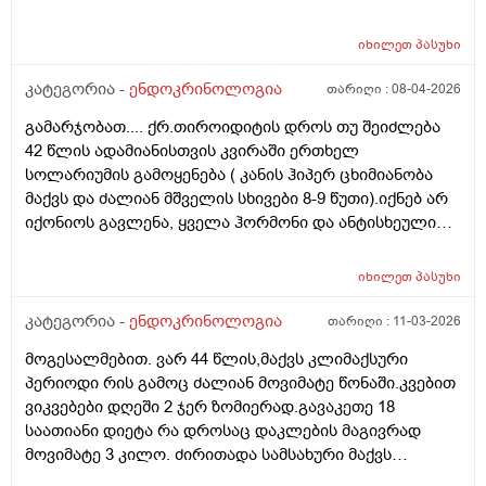
იხილეთ
პასუხი
კატეგორია -
ენდოკრინოლოგია
თარიღი :
08-04-2026
გამარჯობათ.... ქრ.თიროიდიტის დროს თუ შეიძლება
42 წლის ადამიანისთვის კვირაში ერთხელ
სოლარიუმის გამოყენება ( კანის ჰიპერ ცხიმიანობა
მაქვს და ძალიან მშველის სხივები 8-9 წუთი).იქნებ არ
იქონიოს გავლენა, ყველა ჰორმონი და ანტისხეული
წესრიგშია ფარისებრის. თავიდან არატოქსიკური
ჩიყვი იყო ,სამ თვიანმა მკურნალობამ კარგად იმუშავა(
იხილეთ
პასუხი
მიოინოზიტოლი+ Sl და ფერმენტები) ეხლა
მცენარეული დანამატებით და ფერმენტებით
კატეგორია -
ენდოკრინოლოგია
თარიღი :
11-03-2026
ვაგრძელებ მკურნალობას, ჩემ ენდიკრინოლოგს ვერ
მოგესალმებით. ვარ 44 წლის,მაქვს კლიმაქსური
შევბედე სოლარიუმზე საუბარი... ეს თვეებია არ
პერიოდი რის გამოც ძალიან მოვიმატე წონაში.კვებით
მისარგებლია,კანი საშინელ დღეში მაქვს,გამონაყრის
ვიკვებები დღეში 2 ჯერ ზომიერად.გავაკეთე 18
თვალსაზრისით,სამწუხაროდ დერმატოლოგებიც
საათიანი დიეტა რა დროსაც დაკლების მაგივრად
ამოვწურე,უშედეგოდ...... მადლობა დიდი, (ფარისებრი
მოვიმატე 3 კილო. ძირითადა სამსახური მაქვს
ჯირკვალი არასიმეტრიული, კონტურები მკვეტრი,
ჯდომითი. ნაკლებად აქტიური ვარ. ვგრძნობ სულ
სწორი. სტრუქტურა საშუალო - მრავალმხრივი,