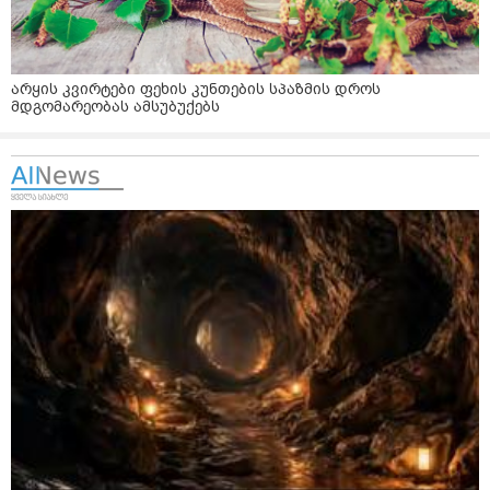
არყის კვირტები ფეხის კუნთების სპაზმის დროს
მდგომარეობას ამსუბუქებს