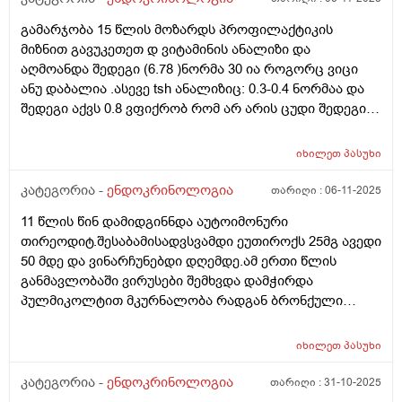
ერთხელ 10 წუთი,რაც ჩემს კანს შველის საკმაოდ(,ვიცი
გამარჯობა 15 წლის მოზარდს პროფილაქტიკის
კარგად სოლარიუმის მომაკვიდენებელი მხარეები) . ეს
მიზნით გავუკეთეთ დ ვიტამინის ანალიზი და
კვანძი სოლარიუმის სხივებს ხომ არ შეეძლო
აღმოანდა შედეგი (6.78 )ნორმა 30 ია როგორც ვიცი
გამოეწვია და ამჟამად,ამ კვანძის ფონზე შეიძლება
ანუ დაბალია .ასევე tsh ანალიზიც: 0.3-0.4 ნორმაა და
კიდევ სოლარიუმით სარგებლობა? მადლობა დიდი
შედეგი აქვს 0.8 ვფიქრობ რომ არ არის ცუდი შედეგი
და შესაძლოა დ ვიტამინის ასეთმა დაბალმა
მაჩვენებელმა tsh ეს შედეგი შეცვალოს თუ არ მიიღო
იხილეთ
პასუხი
დ ვიტამინი? ამათ შორის არის კავშირი? მადლობა
კატეგორია -
ენდოკრინოლოგია
თარიღი :
06-11-2025
11 წლის წინ დამიდგინნდა აუტოიმონური
თირეოდიტ.შესაბამისადვსვამდი ეუთიროქს 25მგ ავედი
50 მდე და ვინარჩუნებდი დღემდე.ამ ერთი წლის
განმავლობაში ვირუსები შემხვდა დამჭირდა
პულმიკოლტით მკურნალობა რადგან ბრონქული
სპაზმები და ასთმური შეტევებო მქონდა,ასევე ბევრი
სტრესი და ნერვიიულობაც შემხვდა.ავიღე ანალიზები
იხილეთ
პასუხი
და თსჩ 0.3-0. 4 რომ ნორმაა რომ წერია მე მაქვს ეხლა
6.ასევე დაბალი მაქვს რკინა ფერიტინი მომატებული
კატეგორია -
ენდოკრინოლოგია
თარიღი :
31-10-2025
მაქვს იმუნოგლობობულის ანალიზი და შესაძლოა ამ