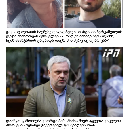
გიგა ავალიანის საქმეზე დაკავებული ანასტასია ბერუაშვილის
დედა მიმართვას ავრცელებს - "რაც ეს ამბავი ჩემს ოჯახს,
ჩემს ანასტასიას გადახდა თავს, მის მერე მე მე არ ვარ"
დაიწყო გამოძიება გიორგი ბარამიძის მიერ ტყვეთა გაცვლის
პროცესის შესახებ გაკეთებულ განცხადებასთან