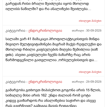
გარედან.რისი ბრალი შეიძლება იყოს მხოლოდ
იღლისს ნაწილში? და რა ანალიზები შეიძლება
გაკეთდეს?
იხილეთ
პასუხი
კატეგორია -
ენდოკრინოლოგია
თარიღი :
30-09-2025
სალამი ვარ 41 მამაკაცი.პროფილაქტიკისთვის მინდა
მივიღო მულტივიტამინები.მაგრამ მაქვს რეფლუქსი და
მხოლოდ რბილი კაფსულების მიღება შემიძლია (soft
gels). ასეთი კაფსულები ჩვენს ბაზარზე რაც არის
წარმოდგენილი გათვლილია ,ორსულებისთვის და
ხასიათდება რკინის მაღალი შემცველობით(ჩემზე
კარგად მოგეხსენებათ რატომაც) ყველაზე დაბალი
იხილეთ
პასუხი
შემცველობა რაც ვნახე,კაფსულა შეიცავს 17 მგ.
რკინას. თუ შემიძლია მივიღო ასეთი
კატეგორია -
ენდოკრინოლოგია
თარიღი :
25-09-2025
კაფსულა,რამდენიმე თვე ან მეტი.იქნებ კვირაში
გამარჯობა.გთხოვთ მიპასუხოთ.გოგონა არის 15 წლის,
რამდენჯერმე,ხანგძლივად ან რა სქემას მირჩევთ
სიმაღლე მისი არის 162 .უნდა ძალიან რომ ცოტა
რკინა რომ არ დამიგროვდეს. ჰემოგლობინი მაქვს
კიდევ გაიზარდოს.რა ანალიზებია საჭირო და ასევე
ანალიზით 161 (120-160 ნორმ). ფერიტინი,ჰემატოკრიტი
რას გვირჩევთ? გამიგია მაჯის რედგენიც