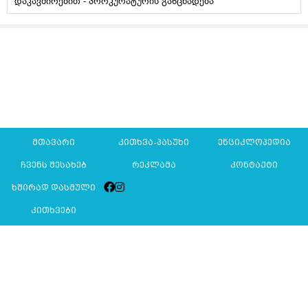
დაკავშირებით - პროკურატურის განცხადება
მთავარი
კითხვა-პასუხი
ენციკლოპედია
ჩვენს შესახებ
რეკლამა
კონტაქტი
ხშირად დასმული
კითხვები
Mkurnali.ge © 2016 ყველა უფლება დაცულია
მასალების გადაბეჭდვა/რეპროდუცირება აკრძალულია,
იხილეთ
მასალის გამოყენების პირობები