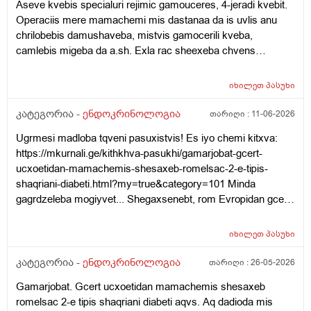
Aseve kvebis specialuri rejimic gamouceres, 4-jeradi kvebit.
Operaciis mere mamachemi mis dastanaa da is uvlis anu
chrilobebis damushaveba, mistvis gamocerili kveba,
camlebis migeba da a.sh. Exla rac sheexeba chvens
kitxvebs... Rasac qvia shokshi vart, eseti ram rom moxda
saertod da tan tviton mamachemi qristiani adamiania da
იხილეთ
პასუხი
gvikvirs ram gamoicvia aseti sashineli nabijis gadadgma?!
Cota dadzabuli urtiertoba ki qonda dedachemtan bolo dros
კატეგორია -
ენდოკრინოლოგია
თარიღი :
11-06-2026
magram mere isev daicyes laparaki da icoda, rom
Ugrmesi madloba tqveni pasuxistvis! Es iyo chemi kitxva:
apirebdnen Tbilisshi chasvlas dzalian male. Zogadad es bolo
https://mkurnali.ge/kithkhva-pasukhi/gamarjobat-gcert-
clebia, ragac ver vcnobt mamachems anu dzalian shecvlilia
ucxoetidan-mamachemis-shesaxeb-romelsac-2-e-tipis-
da yvelapers negatiurad uyurebs! Tan cota pulis problemebic
shaqriani-diabeti.html?my=true&category=101 Minda
daemata da dzalian gagizianebuli, agresiuli iyo xolme, sul cola
gagrdzeleba mogiyvet... Shegaxsenebt, rom Evropidan gcert
undoda da ar midioda eqimtan! Chvenc vatyobdit, rom
mamachemis shesaxeb, romelic amjamad Tbilisshia da 2-e
depresia qonda magram dzalit xo ver caviyvandit eqimtan?
tipis shaqriani diabeti aqvs da aseve chriloba pexze. Im dges
Tviton mis mamas anu babuachemsac diabeti qonda da
იხილეთ
პასუხი
imdenad sheacuxa tavbrusxvevam, rom sascraposhi yopila
rogorc vicit, pexis titze gartuleba qonda da vpiqrobt, magisic
da iq 2 camali gamouceres tavbrusxvevis cinaagmdeg.
კატეგორია -
ენდოკრინოლოგია
თარიღი :
26-05-2026
xom ar sheeshinda da am zomamde mivida?! Torem
Analizebic gauketes da yvelaperi normashi iyo, aseve
gaumartlebeli saqcielia yvelanairad ra tqma unda!!!
Gamarjobat. Gcert ucxoetidan mamachemis shesaxeb
cnevac. Samcuxarod 1 kviris cin, sashineli ram gaaketa
Momentebshi, titqos rogor gitxrat, "vigac sxva adamiani"
romelsac 2-e tipis shaqriani diabeti aqvs. Aq dadioda mis
mamachemma da exlac ver vart kidev gonze mosulebi!
martavs da mis tavs ar gavs... Mokled, ar vicit, vigacam jado