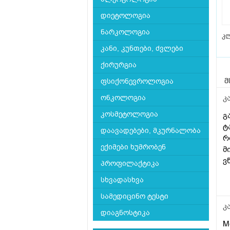
დიეტოლოგია
ნარკოლოგია
კ
კანი, კუნთები, ძვლები
ქირურგია
ფსიქონევროლოგია
მ
კ
ონკოლოგია
კოსმეტოლოგია
გ
ტ
დაავადებები, მკურნალობა
რ
ექიმები ხუმრობენ
მ
ვ
პროფილაქტიკა
გ
სხვადასხვა
სამედიცინო ტესტი
კ
დიაგნოსტიკა
Mo