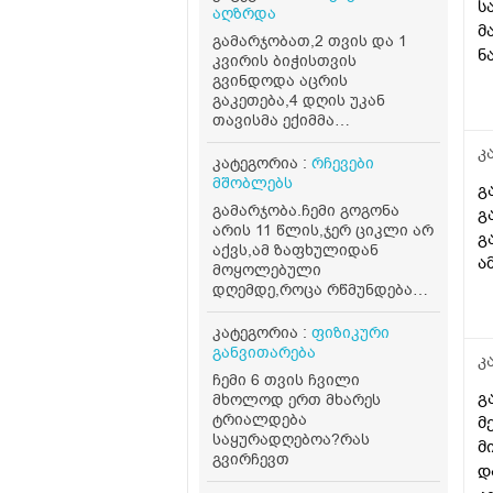
ს
აღზრდა
sh
მ
si
გამარჯობათ,2 თვის და 1
ნ
კვირის ბიჭისთვის
sh
ა
გვინდოდა აცრის
s
გაკეთება,4 დღის უკან
გ
wa
თავისმა ექიმმა
ს
da
უკანატანიდან გასინჯა და
მ
კ
ქო და 37.5 სიცხე,გვითხრა
v
კატეგორია :
რჩევები
მ
ვერ გავუკეთებ
მშობლებს
v
გ
აცრასო,დღეს კიდევ
კ
გამარჯობა.ჩემი გოგონა
გ
გავუზომეთ და ისევ
ს
არის 11 წლის,ჯერ ციკლი არ
გ
იმდენიაქ სიცხე,როგორ
მ
აქვს,ამ ზაფხულიდან
მოვიქცეთ?
ა
მოყოლებული
გ
დღემდე,როცა რწმუნდება
რომ გვძინავს ყველას
მასტურბირებს ხშირად,ერთ
კატეგორია :
ფიზიკური
ოთახში გვძინავს,უბრალოდ
განვითარება
კ
სხვა საშუალება და
ჩემი 6 თვის ჩვილი
გამოსაალი არაა,ძალიან
გ
მხოლოდ ერთ მხარეს
ბევრჯერ ველაპარაკე
ტრიალდება
მ
მშვიდად,უკვე ყელში რომ
საყურადღებოა?რას
მ
ამომივიდა ყვირილზე
გვირჩევთ
გადავედი,არასასიამოვნოა
დ
მისი ეს ქცევა.. მივიღებ