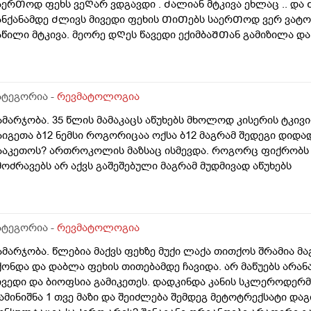
აერᲗოდ ფეხს ვეᲦარ ვდგავდი . Ძალიან მტკივა ეხლაც .. და 
uadgisit xels ro videb mtkiva.. Albad sisxli vegar modzraobs am ese x
ანქანამდე Ძლივს მივედი ფეხის ᲗიᲗებს საერᲗოდ ვერ ვატოკ
arulit? Pexi romelzec tabashiribmaq im pexis didi Titi titqos xan miwi
აწილი მტკივა. მეორე დᲦეს წავედი ექიმბაᲨᲗან გამიზილა დ
emovdivar milurjdeba amdros sheidzleba Tuara odnav sigrileshi yop
Ღარ გაქვს აყრილიო . ᲨეიᲫლება გაბზარული იყოს ან მოტეხ
hevxti da rom gamogvidza metkina fexi da iseti grdznoba mqonda r
ადავიᲦე რენტგენი . და ექიმმა ეს დასკვნა დამიწერა . მარც
vida titqoso aseve didxan ert adgilas ar shemidzlia wola da arc d
ოლისებური Ძვლის წინა კიდის მოტეხილობა . და ᲗაბაᲨირი დ
 calpexit siarulit yavarjnitac davigale ukve da sakmaod damglelloa d
არცხენა ფეხის Შუა ნაწილის მარცხენა მხარეს გაქვს დაბეᲟი
ატეგორია -
რევმატოლოგია
wevar da vdgebi momentebshi pexi mitokavs da davijero tabashiri
ოტეხილობა მცირეო რავი . და დამინიᲨნა ეს წამლები, კოქსიქე
grdznob mocheras ..
ამარჯობა. 35 წლის მამაკაცს აწუხებს მხოლოდ კისერის ტკივ
ალციმესი, რაბელოკი . და ეს ყველაფერი მიᲨველის ფეხზე? Თა
აიგეთა ბ12 ნემსი როგორიცაა ოქსა ბ12 მაგრამ შედეგი დიდად
ახლᲨი უნდა იყოვო და Ძალიან Თუარა 3-4კვირა რაᲗ უნდა Ძა
ააკეთოს? ართროკოლის მაზსაც ისმევდა. როგორც ფიქრობს კ
არჯვენა მხარეს ვერ ვწევ ვერ მაᲦლა დაბლა და ვერც ᲗიᲗებს
მოძრავებს არ აქვს გაშეშებული მაგრამ მუდმივად აწუხებს
ადამიᲦო ფეხზე .
ატეგორია -
რევმატოლოგია
ამარჯობა. წლებია მაქვს ფეხზე მუქი ლაქა თითქოს შრამია მა
ქონდა და დაბლა ფეხის თითებამდე ჩავიდა. არ მაწუებს არან
ივედი და ბიოფსია გამიკეთეს. დადკინდა კანის სკლეროდერმია
ამინიშნა 1 თვე მაზი და შეიძლება შემდეგ მეტოტრექსატი დ