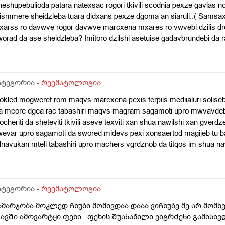
eshupebulioda patara natexsac rogori tkivili scodnia pexze gavlas
smmere sheidzleba tuara didxans pexze dgoma an siaruli..( Samsax
xarss ro davwve rogor davwve marcxena mxares ro vwvebi dzilis dr
orad da ase sheidzleba? Imitoro dzilshi asetuise gadavbrundebi da 
uadgisitac da dilitac didxans wolac ar shemidzlia waramara vdgebi 30
vdivar an tualetshi shevdivaran aivanze skmaze vjdebi da sigarets v
moshverili imas vadeb da araa veyrdnobii. 3dgebshesruldeba dges 
da gaiaros .. Es samidgeaa yrud mtkiva yuradgebas ar vaqcev mara 
ატეგორია -
რევმატოლოგია
 nalgezins vsvav 550mg -iians . Ise vsvav koqsiqeas , bienzas da aq
kled mogweret rom maqvs marcxena pexis terpiis mediialuri soliseburi
vav kide kalcimes da rabeloks da toqsivelons chamis dros da es toq
 meore dgea rac tabashiri maqvs magram sagamoti upro mwvavdeba t
qvs tabashirqshi sisxla kargad imodzraos mainc? . Da shekrulirom
cheriti da sheteviti tkivili aseve texviti xan shua nawilshi xan gverd
tmanetze titebs shorisntitit msubuqad ro vwev mis gayoleba dzvlebi
evar upro sagamoti da swored midevs pexi xonsaertod magijeb tu ba
elapers 3-4 dgeshinunda gaevlo Tu nel nela ?
navukan mteli tabashiri upro machers vgrdznob da titqos im shua na
bashiri madevs im shua nawilshi ro videb xels ara gamagrebuli araper
gebi titqos pexi gabujebuli maaqvs marcxxniv da marjvniv xo saertod
 yvelaperi paxebi mtkiva mteli xelis guLebi imragacit siarulit fexs 
omit vaketeb da cal pexze vaketeb yvelapers xelebs viban turas v
ატეგორია -
რევმატოლოგია
olme skamze vjebi da am pexs quslze davdeb sadac tabashiria gamo
ამარჯობა მოკლედ Ჩხუბი მომივდაა დააა ვიᲩხუბე მე არ მომხვ
jejilobebi jer meore dgea ukve da es amdeni tkivili kuntebis da yvelap
ავᲨი ამოვარტყი ფეხი . ფეხის Შუანაწილი ვიგრᲫენი გამისი
eve dges marcxena xelze shevamchnie ukve witladmaqvs ragac gamob