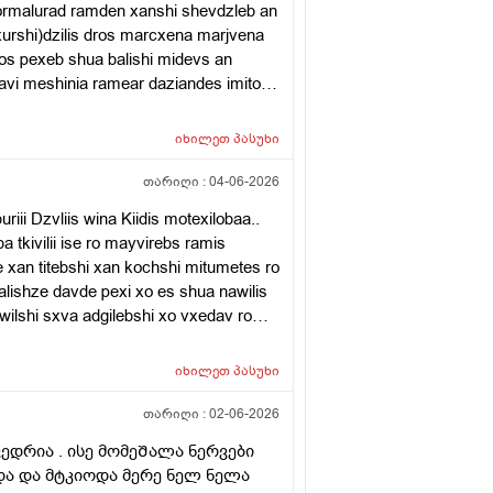
 normalurad ramden xanshi shevdzleb an
urshi)dzilis dros marcxena marjvena
os pexeb shua balishi midevs an
ravi meshinia ramear daziandes imitoro
wutshi ertxel an 1saatshinertxel da
ewevi da tabashiri ro quslzea
იხილეთ
პასუხი
da am tkivilebma wesit ramden dgeshi
saagamoti sheteviti tkivilebibmaqvs
თარიღი :
04-06-2026
edan arc ertiara tkvil gamayuchebeli.
ii Dzvliis wina Kiidis motexilobaa..
sivenoli imisaa rom es shekruli rom
kivilii ise ro mayvirebs ramis
 maqvs da titebi mekroba xolme
ze xan titebshi xan kochshi mitumetes ro
a turaca mtkivdeba da esyvelaperi Am
lishze davde pexi xo es shua nawilis
wilshi sxva adgilebshi xo vxedav ro
i davijero ukan avida tabashiri? Da ro
 ver vwvebi dasadzineblad mteli weli
იხილეთ
პასუხი
ver vdgav ro movshardoda ragaca da
aketeb aseve mosawevad ro gavdivar
თარიღი :
02-06-2026
weuli mase tusheidzleba an es
ედრია . ისე მომეᲨალა ნერვები
eri rogor gavudzleb 3-4kvira ar vici da
ვდა და მტკიოდა მერე ნელ ნელა
erili da mtkiva dilit ar mqonda arc