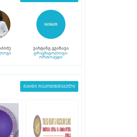
ბიძე
ვახტანგ გვაზავა
ლოგი
ტრავმატოლოგი-
ორთოპედი
გახდი რეკომენდებული