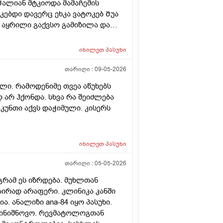
Ძალიან მტკიოდა მამაᲩემის
elebit siarulit da am cal pexze
ებდი დავერც ეხკა ვატოკებ Შუა
tldeba da aivanze ro gavdivar
ა აყრილი გაქვსო გამიზილა და
na ? Momentebshi gushinac dzilshi
ილიო და რენტგენი გადაიᲦეო
om pexze racmaqvs gadaxveuli ukan
ხენა ტერფის მედიალური
იხილეთ
პასუხი
goma imotoro meoredgea daukve jdoma
ამადო . Თან ესე მიᲗხრა
a xshirad vdgebi da ro davdivar da an
ლობა ᲨეᲨუპება და Შუა ნაწილᲨი
თარიღი :
09-05-2026
 momeshva? Tumomeshva ragato
ა 90 მგ, ტოქსივენოლი, ბიენზა,
ილი. რამოდენიმე თვეა აწუხებს
ნ ესე მეუბნევა მინიმუმ 3-4კვირა
 არ ჰქონდა. სხვა რა შეიძლება
ლიან მტკივა ფეხს ვერც მარცხენა
უნთი აქვს დაჭიმული. კისერს
 ვატოკებ . რენტგენი 3მხრიდან
იხილეთ
პასუხი
თარიღი :
05-05-2026
გრამ ეს იზრდება. მუხლთან
აირად არაფერი. კლინიკა კანში
. ანალიზი ana-84 იყო პასუხი.
აგინიშნოვო. რევმატოლოგთან