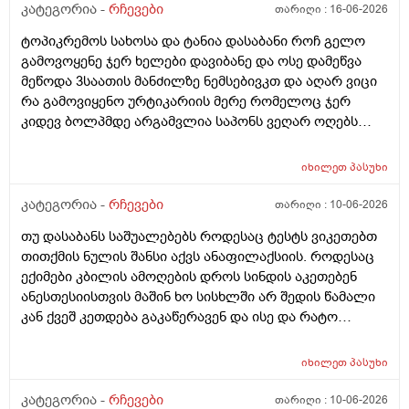
კატეგორია -
რჩევები
თარიღი :
16-06-2026
ტოპიკრემოს სახოსა და ტანია დასაბანი როჩ გელო
გამოვოყენე ჯერ ხელები დავიბანე და ოსე დამეწვა
მეწოდა 3საათის მანძილზე ნემსებივკთ და აღარ ვიცი
რა გამოვიყენო ურტიკარიის მერე რომელოც ჯერ
კიდევ ბოლპმდე არგამვლია საპონს ვეღარ ოღებს
ლანი ამხელა ფასო ძლივს მივეცოთ და ესეც არ
წავიდა არვოცი რავიყიდო როთ დავიბანო.დავიღალე
იხილეთ
პასუხი
ნერვები აღარ მყოფნის.მკრჩოეთ რა სევამედზე კი
მაყროს და მექავება..მ ყან საშინლად გამოშრა ხელები
კატეგორია -
რჩევები
თარიღი :
10-06-2026
სებამედზეც და ამ ტოპიკრემოს გელზეც .ექომთან
თუ დასაბანს საშუალებებს როდესაც ტესტს ვიკეთებთ
არსად და ვერც წავალ
თითქმის ნულის შანსი აქვს ანაფილაქსიის. როდესაც
ექიმები კბილის ამოღების დროს სინდის აკეთებენ
ანესთესიისთვის მაშინ ხო სისხლში არ შედის წამალი
კან ქვეშ კეთდება გაკაწერავენ და ისე და რატო
ეუბნებიან ხოლმე თავბრო ხო არდაგეხვაო? როგორ
ახარო რატომ იკითხებიან თუ ანა ფილოქსიოზე არ
იხილეთ
პასუხი
ფიქრობენ? დათმობად ადგილობრივად შეიძლება
გამონაყარი გაჩნდე რატო არიან მზად ყოფნაში გუშინ
კატეგორია -
რჩევები
თარიღი :
10-06-2026