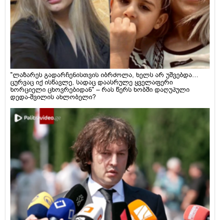
"ლაზარეს გადარჩენისთვის იბრძოლა, ხელს არ უშვებდა…
ცურვაც იქ ისწავლე, სადაც დაასრულე ყველაფერი
ხორციელი ცხოვრებიდან" – რას წერს ხობში დაღუპული
დედა-შვილის ახლობელი?