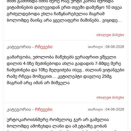
შიში გამიჩნდა იმის მერე რაც ურტი კარია მქონდა
ვიტამინების დალევიდან ერთ თვეში დამეწყო 10 თვეა
გრძელდებოდა ეხლა ჩაწყნარებულია მაგრამ
ბოლომდე მაინც არა ყველაფერი მაშინებს.. ვიყიდე
ტობი კრემის სახისა და ტანის გელი მაგრამ მეშინია
გამოყენება პატარა ადგილას რო ბცადო
იხილეთ
პასუხი
ალერგოულინთუ ვა4 სელზე რაც მე არვიცო ვარ თუ
არა.მაშონ ანაფილაქსია ხომ არ მექმება?
კატეგორია -
რჩევები
თარიღი :
08-06-2026
ამხელა.ფასო მიბეცო წვალებით და ვერ ვბედავ
გამარჯობა, უძოლობა მაწუხებს ვერაფრით ვშველი
ცუდათ ვხდებინშოშოსგან მარტო მაშინებს ეს
დილის 4-5ზე მეძინებოდა ახლა გადადის 7-8მდე მერე
ონტელექტოც ანაფილაქსიას ახსენებს სულ დამამე
ჩამეძინება და 10ზე მეღვიძება ისევ.. ძალიან ვიტანჯები
როზა
რამე რჩევა მომეცით.... კეტილეპტი დავლიე 25მგ
მაგრამ არც იმან არ მიშველა
იხილეთ
პასუხი
კატეგორია -
რჩევები
თარიღი :
04-06-2026
ურტოკაროისნმერე რომელოც ჯერ არ გამვლია
ბოლომდე ამოზეხდა ლანი და ამ.ეტაპზე.ვობან