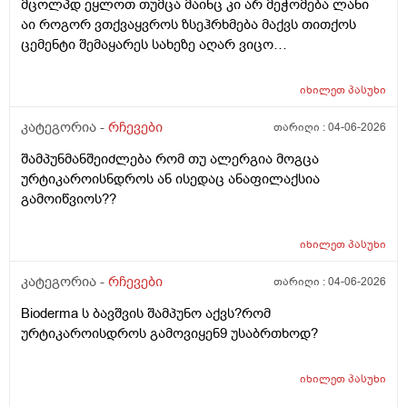
მცოლპდ ეყლოთ თუმცა მაინც კი არ მეჭომება ლანი
აი როგორ ვთქვაყვროს ზსეჰრხმება მაქვს თითქოს
ცემენტი შემაყარეს სახეზე აღარ ვიცო
რავქნა.დავიღალე ამდენ ექსპერომენტებშო და
წვალებაშო..სულ ბავშობიდან დღემდე ალისა საპონს
იხილეთ
პასუხი
ბხმარობდო მშვენივრად და რაც სირბელო გაამძაფრწ
2036წელს.ვეღარ ბხმღობ.მცპლპდნეყალოც კი ესეთ
კატეგორია -
რჩევები
თარიღი :
04-06-2026
შეჰრძნებას მაძლევს და ასე მგონია ვერანაირი
შამპუნმანშეიძლება რომ თუ ალერგია მოგცა
დამატენოანებელო ვერ მშველოს.პოროს დაბანოს
ურტიკაროისნდროს ან ისედაც ანაფილაქსია
მერე 4ჯერ ვისმევ პატარა პატარა შიალედებში
გამოიწვიოს??
ბიბჩენის დამცავ გვირილოს კრემს პანთენოლოთ რომ
ლანმა ცოტა მაონც სული მოითქვამს ზტრესოა დაბანა
უკბე არადა ჭიჭყიანია ხომ არ ვივლი.ჯერ წულოთ
იხილეთ
პასუხი
დაბანა რა არის და ოსოც ასე ღმომოხდა.ხელებზე და
კატეგორია -
რჩევები
თარიღი :
04-06-2026
ტამზე არვარ ასე.წყლოთაც კი ჩიმი წვაც მაქ აქა ოქ
სახეზე წამოერად.ბუნჩენსაც ბავშობიდან ვხმარობ
Bioderma ს ბავშვის შამპუნო აქვს?რომ
ურტიკაროისდროს გამოვიყენ9 უსაბრთხოდ?
იხილეთ
პასუხი