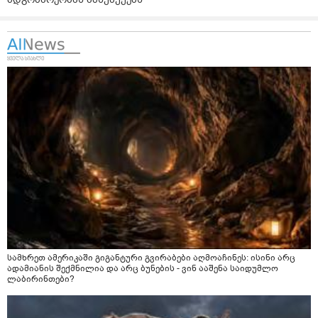
სამხრეთ ამერიკაში გიგანტური გვირაბები აღმოაჩინეს: ისინი არც
ადამიანის შექმნილია და არც ბუნების - ვინ ააშენა საიდუმლო
ლაბირინთები?