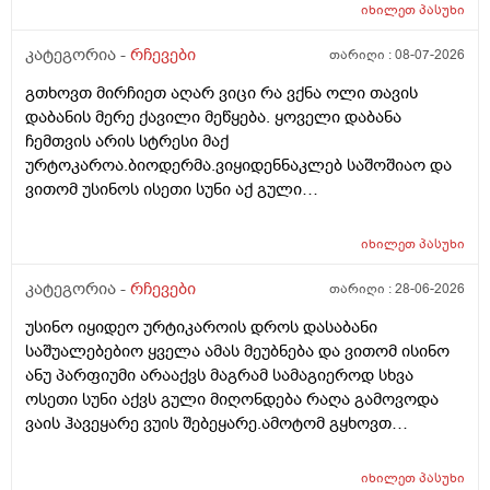
სარისკოა?მის კარდიოლოგა ვერ დავირეკავ ან
იხილეთ
პასუხი
კატეგორია -
რჩევები
თარიღი :
08-07-2026
გთხოვთ მირჩიეთ აღარ ვიცი რა ვქნა ოლი თავის
დაბანის მერე ქავილი მეწყება. ყოველი დაბანა
ჩემთვის არის სტრესი მაქ
ურტოკაროა.ბიოდერმა.ვიყიდენნაკლებ საშოშიაო და
ვითომ უსინოს ისეთი სუნი აქ გული
მიღონდება.ლეპეტიტოც ვიხმარე ბაბეს ექსტრა
დამატენიანებელი შამპუნიც მაგრამ ყველაფერზე
იხილეთ
პასუხი
ქავილი მეწყება დაბანიდან მეორე დღეს.აღარ
შემიხლია ვიტანკები.რამე მირჩიეთ დამპუნი რა რომ
კატეგორია -
რჩევები
თარიღი :
28-06-2026
სუნიც ქონდეს ცოტა ნორმალურო და არ
უსინო იყიდეო ურტიკაროის დროს დასაბანი
ამექავოს.ბიბხიანოს შამპუნი რომ ვიყიდო ბაბეზ3
საშუალებებიო ყველა ამას მეუბნება და ვითომ ისინო
უარესი ხომ არარის?მხოლპდ ბიბცოანის საპობს იტანს
ანუ პარფიუმი არააქვს მაგრამ სამაგიეროდ სხვა
ტანოს კანი მაგრამ შამპუნი აოხმაროა და ასე მგონია
ოსეთი სუნი აქვს გული მიღონდება რაღა გამოვოდა
ბაბე იფრო ნახია და თუ ბაბე მახლევს ქავილს ბიბჩენი
ვაის ჰავეყარე ვუის შებეყარე.ამოტომ გყხოვთ
იგრო მომცემს?სავატაუდოთ სიმშრალისგან მექავება
მომწერეთ მე ახლა ვხმარობ ბაბეა ექსტრა
რადგან დაბანის მეორე დღეს მეწყება ქავილი.ან თუ
დამატენიანებელ შამპუნს თაფლით რომ აროს იმას და
ბინჩენი უკეთესია რონელი?სხვადასხვა აქვს ბუბჩენს
იხილეთ
პასუხი