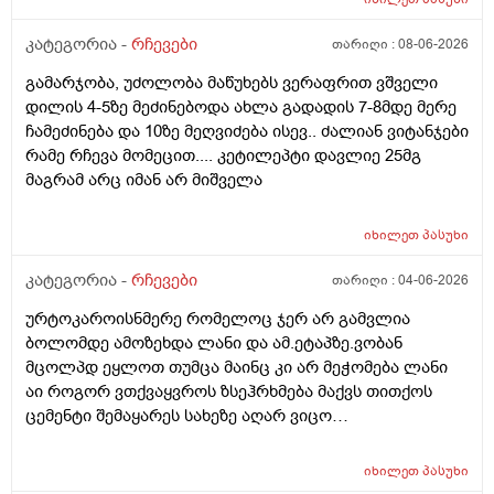
ალერგოულინთუ ვა4 სელზე რაც მე არვიცო ვარ თუ
არა.მაშონ ანაფილაქსია ხომ არ მექმება?
კატეგორია -
რჩევები
თარიღი :
08-06-2026
ამხელა.ფასო მიბეცო წვალებით და ვერ ვბედავ
გამარჯობა, უძოლობა მაწუხებს ვერაფრით ვშველი
ცუდათ ვხდებინშოშოსგან მარტო მაშინებს ეს
დილის 4-5ზე მეძინებოდა ახლა გადადის 7-8მდე მერე
ონტელექტოც ანაფილაქსიას ახსენებს სულ დამამე
ჩამეძინება და 10ზე მეღვიძება ისევ.. ძალიან ვიტანჯები
როზა
რამე რჩევა მომეცით.... კეტილეპტი დავლიე 25მგ
მაგრამ არც იმან არ მიშველა
იხილეთ
პასუხი
კატეგორია -
რჩევები
თარიღი :
04-06-2026
ურტოკაროისნმერე რომელოც ჯერ არ გამვლია
ბოლომდე ამოზეხდა ლანი და ამ.ეტაპზე.ვობან
მცოლპდ ეყლოთ თუმცა მაინც კი არ მეჭომება ლანი
აი როგორ ვთქვაყვროს ზსეჰრხმება მაქვს თითქოს
ცემენტი შემაყარეს სახეზე აღარ ვიცო
რავქნა.დავიღალე ამდენ ექსპერომენტებშო და
წვალებაშო..სულ ბავშობიდან დღემდე ალისა საპონს
იხილეთ
პასუხი
ბხმარობდო მშვენივრად და რაც სირბელო გაამძაფრწ