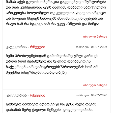
მამას აქვს გულოს ოპერაცია გაკეთებული შურტორება
და თან კუმშვადობა აქვს ძალიან დაბალი სარქველოც
არიკეთება ბოლომდეო თუ კედელოა ყხელიო არვიცო
და წლებია სხვავს წამლებს ახლანიჩოვის ფეხებს და
რავო ხამ რა სტკივა ხამ რა უკვე 73წლოს და მინდა
რომ ყირადღება მივაქციო დ ვიტამინი დავალებინო
და ფულინრომ არჰვაქ ვერანაირად ექიმთან ვერ
იხილეთ
პასუხი
წაიყვან.ჰოდა რომ ხალიან ვცადო და მივაღწიო
შედეგს იბ ის ექიმთან მაომც ჩავიდეს თუ თავის
კატეგორია -
რჩევები
თარიღი :
08-07-2026
ექიმთან ვერა რადგან ძვირო კდება და არგვაქ .ჰოდა
ჩემი პრობლემებიდან გამომდინარე ურტი კარი ეს
იბნის ექიმყან რომ დ ვიტამინი გაიკეთოს და უბნის
დროს რომ მიპასუხეთ და წყლით დაიბანეო ეს
ექიმის დანიშნულებას ვენდო ის ხომ კარდიოლოგი
ბაქტერიებს არ დამიგროვებს?პრობლემას ხომ არ
არაა თან დიდათ რომ ვაკვირდები არაა მცოდნე ამ
შევქმნი ამიყ?მაგალოთად თავზე
მხრივ და ვერ ვენდობი და ხომ არავნებს მამას დ
ვიტამინი თუ დაინიშნა ექიმმა უბნის ექიმმა რამდენად
სარისკოა?მის კარდიოლოგა ვერ დავირეკავ ან
იხილეთ
პასუხი
კატეგორია -
რჩევები
თარიღი :
08-07-2026
გთხოვთ მირჩიეთ აღარ ვიცი რა ვქნა ოლი თავის
დაბანის მერე ქავილი მეწყება. ყოველი დაბანა