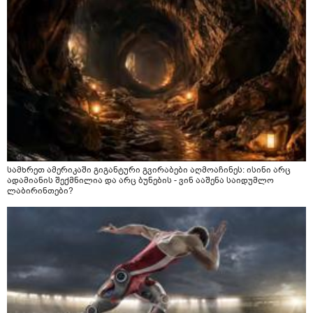
სამხრეთ ამერიკაში გიგანტური გვირაბები აღმოაჩინეს: ისინი არც
ადამიანის შექმნილია და არც ბუნების - ვინ ააშენა საიდუმლო
ლაბირინთები?