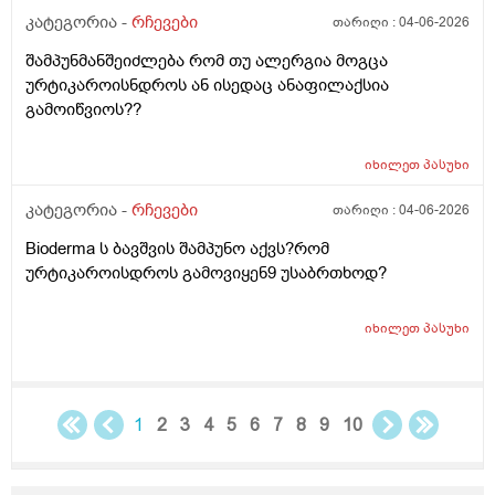
2036წელს.ვეღარ ბხმღობ.მცპლპდნეყალოც კი ესეთ
კატეგორია -
რჩევები
თარიღი :
04-06-2026
შეჰრძნებას მაძლევს და ასე მგონია ვერანაირი
შამპუნმანშეიძლება რომ თუ ალერგია მოგცა
დამატენოანებელო ვერ მშველოს.პოროს დაბანოს
ურტიკაროისნდროს ან ისედაც ანაფილაქსია
მერე 4ჯერ ვისმევ პატარა პატარა შიალედებში
გამოიწვიოს??
ბიბჩენის დამცავ გვირილოს კრემს პანთენოლოთ რომ
ლანმა ცოტა მაონც სული მოითქვამს ზტრესოა დაბანა
უკბე არადა ჭიჭყიანია ხომ არ ვივლი.ჯერ წულოთ
იხილეთ
პასუხი
დაბანა რა არის და ოსოც ასე ღმომოხდა.ხელებზე და
კატეგორია -
რჩევები
თარიღი :
04-06-2026
ტამზე არვარ ასე.წყლოთაც კი ჩიმი წვაც მაქ აქა ოქ
სახეზე წამოერად.ბუნჩენსაც ბავშობიდან ვხმარობ
Bioderma ს ბავშვის შამპუნო აქვს?რომ
ურტიკაროისდროს გამოვიყენ9 უსაბრთხოდ?
იხილეთ
პასუხი
1
2
3
4
5
6
7
8
9
10