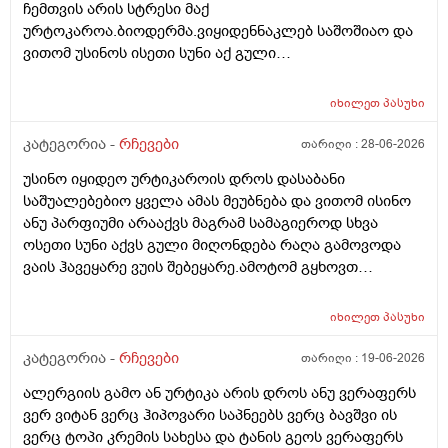
ჩემთვის არის სტრესი მაქ
ურტოკაროა.ბიოდერმა.ვიყიდენნაკლებ საშოშიაო და
ვითომ უსინოს ისეთი სუნი აქ გული
მიღონდება.ლეპეტიტოც ვიხმარე ბაბეს ექსტრა
დამატენიანებელი შამპუნიც მაგრამ ყველაფერზე
იხილეთ
პასუხი
ქავილი მეწყება დაბანიდან მეორე დღეს.აღარ
შემიხლია ვიტანკები.რამე მირჩიეთ დამპუნი რა რომ
კატეგორია -
რჩევები
თარიღი :
28-06-2026
სუნიც ქონდეს ცოტა ნორმალურო და არ
უსინო იყიდეო ურტიკაროის დროს დასაბანი
ამექავოს.ბიბხიანოს შამპუნი რომ ვიყიდო ბაბეზ3
საშუალებებიო ყველა ამას მეუბნება და ვითომ ისინო
უარესი ხომ არარის?მხოლპდ ბიბცოანის საპობს იტანს
ანუ პარფიუმი არააქვს მაგრამ სამაგიეროდ სხვა
ტანოს კანი მაგრამ შამპუნი აოხმაროა და ასე მგონია
ოსეთი სუნი აქვს გული მიღონდება რაღა გამოვოდა
ბაბე იფრო ნახია და თუ ბაბე მახლევს ქავილს ბიბჩენი
ვაის ჰავეყარე ვუის შებეყარე.ამოტომ გყხოვთ
იგრო მომცემს?სავატაუდოთ სიმშრალისგან მექავება
მომწერეთ მე ახლა ვხმარობ ბაბეა ექსტრა
რადგან დაბანის მეორე დღეს მეწყება ქავილი.ან თუ
დამატენიანებელ შამპუნს თაფლით რომ აროს იმას და
ბინჩენი უკეთესია რონელი?სხვადასხვა აქვს ბუბჩენს
იხილეთ
პასუხი
მაგას იფრო რბილი დამცოტა სილფატი აქვს თუ
ბუბჩენის შამპუნი რომ ვიყიდო იმად?
კატეგორია -
რჩევები
თარიღი :
19-06-2026
ალერგიის გამო ან ურტიკა არის დროს ანუ ვერაფერს
ვერ ვიტან ვერც ჰიპოვარი საპნეებს ვერც ბავშვი ის
ვერც ტოპი კრემის სახესა და ტანის გეოს ვერაფერს