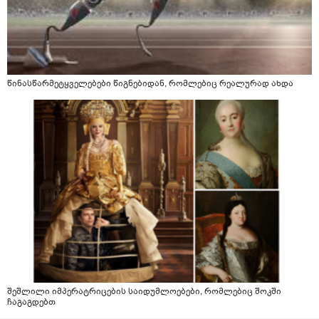
წინასწარმეტყველებები წიგნებიდან, რომლებიც რეალურად ახდა
შეშლილი იმპერატრიცების საიდუმლოებები, რომლებიც შოკში
ჩაგაგდებთ