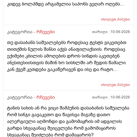
კიდევ ბოლპმდე არგამვლია საპონს ვეღარ ოღებს
ლანი ამხელა ფასო ძლივს მივეცოთ და ესეც არ
წავიდა არვოცი რავიყიდო როთ დავიბანო.დავიღალე
იხილეთ
პასუხი
ნერვები აღარ მყოფნის.მკრჩოეთ რა სევამედზე კი
მაყროს და მექავება..მ ყან საშინლად გამოშრა ხელები
კატეგორია -
რჩევები
თარიღი :
10-06-2026
სებამედზეც და ამ ტოპიკრემოს გელზეც .ექომთან
თუ დასაბანს საშუალებებს როდესაც ტესტს ვიკეთებთ
არსად და ვერც წავალ
თითქმის ნულის შანსი აქვს ანაფილაქსიის. როდესაც
ექიმები კბილის ამოღების დროს სინდის აკეთებენ
ანესთესიისთვის მაშინ ხო სისხლში არ შედის წამალი
კან ქვეშ კეთდება გაკაწერავენ და ისე და რატო
ეუბნებიან ხოლმე თავბრო ხო არდაგეხვაო? როგორ
ახარო რატომ იკითხებიან თუ ანა ფილოქსიოზე არ
იხილეთ
პასუხი
ფიქრობენ? დათმობად ადგილობრივად შეიძლება
გამონაყარი გაჩნდე რატო არიან მზად ყოფნაში გუშინ
კატეგორია -
რჩევები
თარიღი :
10-06-2026
შეიცვლება თავბრუ დაეხვეწეს და ან კიდევ უარესი
ტანის სახის ან რა ვიცი შამპუნის დასაბანის საშუალება
რატო არ აკეთებენ ამ სინდს ყველგან და რატომ
რომ სინჯი გავაკეთო და წავისვა მაჯაზე დათო
მაინცდამაინც სპეციალურ კლინიკებში რატომ ეს
ალერგიული აღმოჩდი და გამომაყრის იმ ადგილის
შენიათ
გარდა სხვაგანაც შეიცვლება რომ გამომაყაროს
სხვაგანაც შეიძლება რომ დამაყაროს?