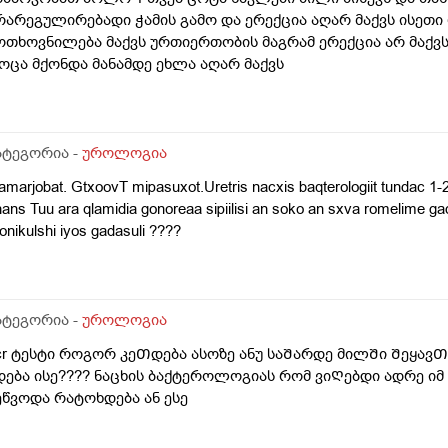
რარეგულირებადი ჭამის გამო და ერექცია აღარ მაქვს ისეთ
ოთხოვნილება მაქვს ურთიერთობის მაგრამ ერექცია არ მაქ
ოცა მქონდა მანამდე ეხლა აღარ მაქვს
ატეგორია -
უროლოგია
marjobat. GtxoovT mipasuxot.Uretris nacxis baqterologiit tundac 1-2
ans Tuu ara qlamidia gonoreaa sipiilisi an soko an sxva romelime ga
onikulshi iyos gadasuli ????
ატეგორია -
უროლოგია
cr ტესტი როგორ კეᲗდება ასოზე ანუ საᲨარდე მილᲨი Შეყა
დება ისე???? ნაცხის ბაქტეროლოგიას რომ ვიᲦებდი ადრე ი
ეწვოდა რატოხდება ან ესე