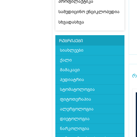
პროფილაქტიკა
სამედიცინო ენციკლოპედია
სხვადასხვა
რუბრიკები
სიახლეები
ქალი
მამაკაცი
რ
პედიატრია
სტომატოლოგია
ფიტოთერაპია
ალერგოლოგია
დიეტოლოგია
ნარკოლოგია