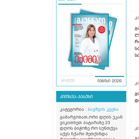
კ
გ
ლ
რ
ს
ს
დ
ლ
არქივი
ივნისი 2026
კ
გ
კითხვა-პასუხი
დ
კატეგორია :
ბავშვის კვება
გამარჯობათ,ორი დღის უკან
ვიკითხეთ პატარაზე 23
კ
დღოს ბიჭოზე რო სუნთქვა
აქვს ჩქარი მეთქინდა
გ