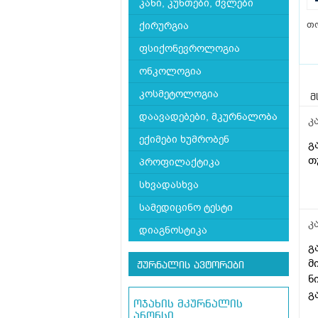
კანი, კუნთები, ძვლები
თ
ქირურგია
ფსიქონევროლოგია
ონკოლოგია
კოსმეტოლოგია
მ
დაავადებები, მკურნალობა
კ
ექიმები ხუმრობენ
გ
თ
პროფილაქტიკა
სხვადასხვა
სამედიცინო ტესტი
კ
დიაგნოსტიკა
გ
მ
ჟურნალის ავტორები
ნ
გ
ოჯახის მკურნალის
ანონსი