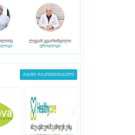
ოლიძე
ლევან გვარიშვილი
ოლოგი
უროლოგი
გახდი რეკომენდებული