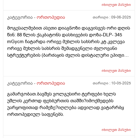
იხილეთ
პასუხი
კატეგორია -
ორთოპედია
თარიღი :
09-06-2025
მოგესალმებით ასეთი დიაგნოზი დაგვისვეს ორი დღის
წინ: 88 წლის ქაკბატონს დასხივების დოზა-DLP- 345
mGycm ჩატარდა ორივე მუხლის სახსრის კტ კვლევა
ორივე მუხლის სახსრის შემადგენელი ძვლოვანი
სტრუქტურების (ბარძაყის ძვლის დისტალური ეპიფიზი,
დიდი წვივის ძვლის პროქსიმალური ეპიფიზი,
კვირისტავი), სტრუქტურა ჰომოგენური,
იხილეთ
პასუხი
დესტრუქციული, ტრავმული დაზიანების თვალსაჩინო
ნიშნები არ ვლინდება. ორმხრივ, როკთაშუა
კატეგორია -
ორთოპედია
თარიღი :
10-05-2025
შემაღლება მკვეთრად დეფორმული და
გამარჯობათ.ბავშვს ვოლგუსირი ტერფები ხელს
წამახვილებულია. ორმხრივ, კვირისტავის წინა
უშლის კერძოდ ფეხბურთის თაშში?იმოქმედებს
კიდეები დეფორმული უზურირებულია, ვლინდება
უარყოფითად რამეზე?იღლება ადვილად.ვატარრბყ
უხეში ძვლოვანი წანაზარდები. მარცხნივ– სიმკვრივე
ორთოპედიულ საფენებს.
დაქვეითებული, ფიჭისებური. მედიალური სასახსრე
ნაპრალი დავიწროებულია. სასახსრე კიდეები
მკვეთრად გამკვრივებული და სკლეროზულია,
იხილეთ
პასუხი
ვლინდება არამკაფიოდ დიფერენცირებადი