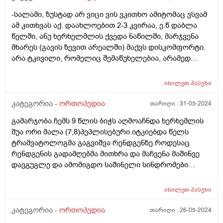
წევრები,თუმცა მათ არაფერი არ სჭირთ,მხოლოდ მე
-სალამი, ზუსტად არ ვიცი ვის ვკითხო ამიტომაც ვსვამ
დამეწყო ეს რაქიტი.ვღებულობ ხშირად, ხაჭოს ყველი
ამ კითხვას აქ. დაახლოებით 2-3 კვირაა, ე.წ დაბლა
300 გრამი ყოველ დღე,კაკაო რძით.იოგურტი,მარამ
წელში, ანუ ხერხელმლის ქვედა ნაწილში, მარჯვენა
ორგანიზმი მალევე ხარჯავს ამ კალცს და დ
მხარეს (გავის ზევით არეალში) მაქვს დისკომფორტი.
ვიტამინს.ადრე არ მქონდა,ჩვეუკებრივად
არა ტკივილი, რომელიც შემაწუხელებია, არამედ
ვცხოვრობდი.არასდორს მიმოღია რძის ნაწარმი,
დაჭიმულობა, რომელიც აბსოლუტურად ქრება როცა
რადგან ვერვჭამდი,გული მერეოდა რძის
დავდივარ ან ვმოძრაობ, ანუ მოძრაობის დროს
ნაწარმზე,თუმცა არანაირი დეფორმაცია არ მქონია
იხილეთ
პასუხი
ყველაზე კარგად ვგრძნობ თავს. როდესაც ვზივარ
არასდროს.გარკვეული წლების შემდეგ, რა
დიდი ხნით ამ დროსაა ყველაზე შემაწუხებელი ეს
კატეგორია -
ორთოპედია
თარიღი :
31-05-2024
ცვლილებები განვინითარდა ორგანიზმში არ
დისკომფორტი. არ უარესდება რაიმე კონკრეტული
ვიცი.ფაქტია გახარჯვა ხდება დიდი რაოდენობით ამ
გამარჯობა.ჩემს 9 წლის ბიჭს აღმოაჩნდა ხერხემლის
მოძრაობის დროს რომ ამას ვუკავშირებდე. ცხოვრების
ვიტამინების.
შუა ორი მალა (7,8)პეპლისებური.იტკიებდა წელს
ხარისხზე არ აისახება რეალურად მაგრამ რადგან
ტრამვატოლოგმა გაგვიშვა რენდგენზე.როდესაც
აქამდე არ მქონია მივაქციე ყურადღება. ხერხემალთან
რენდგენის გადამღებმა მითხრა და მაჩვენა მაშინვე
ერთად ვიცი რომ შეიძლება გინეკოლოგიურ
დავგუგლე და ამომიგდო საშინელი სინდრომები
საკითხებთანაც იყოს კავშირში ამ არეალში
ძალიან გავნერვიულდი და შემდეგ ბევრი კითხვის
დისკომფორტი მაგრამ რეალურად სხვა გამოვლინება
შემდეგ მივხვდი რომ ეს სინდრომები 9 წლამდე
არ მაქვს. შეგიძლიათ მირჩიოთ რა შეიძლება
იხილეთ
პასუხი
გამოვლინდებოდნენ და რომ არცერთი სინდრომი
გავაკეთო მსგავსი დისკომფორტის მოსახსნელად და
ჩემს შვილს არ ჭირს არის ჯანმრთელი.მაინტერესებს
კატეგორია -
ორთოპედია
თარიღი :
26-05-2024
ასევე პრობლემის გახანგრძლივების შემთხვევაში რა
ამ ორმა დეფექტურმა პეპლისებურმამალამ სხვა რა
პროფილის ექიმს უნდა მივართო?