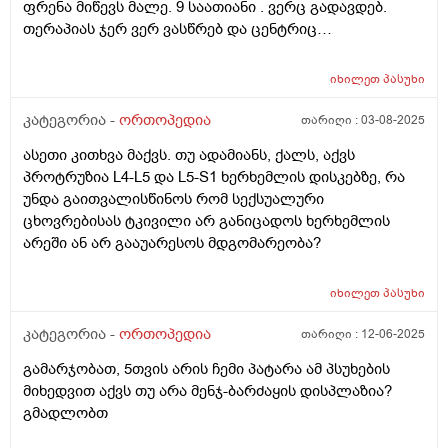
ფრენა მიწევს მალე. 9 საათიანი . ვერც გადავდებ.
თერაპიას ჯერ ვერ ვასწრებ და ცენტრიც
შვებულებაშია. ფრენის დროს რა გავაკეთო, რა
გამოვიყენო რომ ტკივილი არ გამწვავდეს? ძალიან
იხილეთ
პასუხი
გთხოვთ მირჩიეთ.
კატეგორია -
ორთოპედია
თარიღი :
03-08-2025
ასეთი კითხვა მაქვს. თუ ადამიანს, ქალს, აქვს
პროტრუზია L4-L5 და L5-S1 ხერხემლის დისკებზე, რა
უნდა გაითვალისწინოს რომ სექსუალური
ცხოვრებისას ტკივილი არ განიცადოს ხერხემლის
არეში ან არ გააუარესოს მდგომარეობა?
იხილეთ
პასუხი
კატეგორია -
ორთოპედია
თარიღი :
12-06-2025
გამარჯობათ, 5თვის არის ჩემი პატარა ამ პსუხების
მიხედვით აქვს თუ არა მენჯ-ბარძაყის დისპლაზია?
გმადლობთ