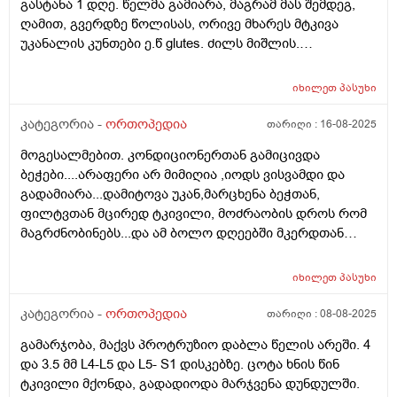
გასტანა 1 დღე. წელმა გამიარა, მაგრამ მას შემდეგ,
მალთაშორისი ნაპრალი მცირედ დავიწროვებული.
ღამით, გვერდზე წოლისას, ორივე მხარეს მტკივა
ხერხემლის სვეტის მალების სხეულებსა და მორჩებში
უკანალის კუნთები ე.წ glutes. ძილს მიშლის.
ხილული ტრავმული და დესტრუქციული ცვლილებები
გამთენიისას წყნარდება ხოლმე. დღისით არ მაქვს
არ ვიზუალიზირდება".
დისკომფორტი დილაობით მსუბუქი პოსტ-ტკივილის
იხილეთ
პასუხი
დაჭიმულობოს გარდა. არც მოძრაობისას არც
სიარულისას არ მტკივა. ნერვული ტკივილისგან
კატეგორია -
ორთოპედია
თარიღი :
16-08-2025
ვასხვავებ რადგან ფეხში არ გადადის, არც
მოგესალმებით. კონდიციონერთან გამიცივდა
ელექტრულია. თვეების წინ გამოვცადე ნერვთან
ბეჭები....არაფერი არ მიმიღია ,იოდს ვისვამდი და
ასოცირებული და ეს სხვანაირი ტკივილია. ზურგზე თუ
გადამიარა...დამიტოვა უკან,მარცხენა ბეჭთან,
ვწევარ არ მტკივა მაგრამ ზურგზე ვერ ვიძინებ. რა
ფილტვთან მცირედ ტკივილი, მოძრაობის დროს რომ
უნდა გავაკეთო და რამდენ დღეში უნდა გაიაროს
მაგრძნობინებს...და ამ ბოლო დღეებში მკერდთან
წესით? ვარჯიშებს წელისთვის რეგულარულად
თითქოს წვასავით მაქვს, წერტილობრივად...მარცხენა
ვაკეთებდი. ახლა თავს ვიკავებ ისეთებისგან
ხელზეც რაღაცას ვგრძნობ...შეიძლება თუ არა იყოს
რომელიც glute-ს ჭიმავს. უნდა გავაგრძელო?
იხილეთ
პასუხი
ბეჭიდან გამოწვეული...რა შეიძლება რომ მივიღო ან
მადლობა!
გავაკეთო...მადლობა
კატეგორია -
ორთოპედია
თარიღი :
08-08-2025
გამარჯობა, მაქვს პროტრუზიო დაბლა წელის არეში. 4
და 3.5 მმ L4-L5 და L5- S1 დისკებზე. ცოტა ხნის წინ
ტკივილი მქონდა, გადადიოდა მარჯვენა დუნდულში.