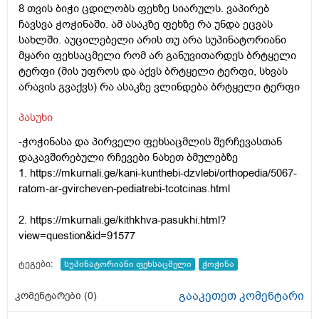
8 თვის ბიჭი ცდილობს ფეხზე სიარულს. ვაპირებ
ჩავსვა ჭოჭინაში. ამ ასაკზე ფეხზე რა უნდა ეცვას
სახლში. აუცილებელი არის თუ არა სუპინატორიანი
მყარი ფეხსაცმელი რომ არ განუვითარდეს ბრტყელი
ტერფი (მის უფროს და აქვს ბრტყელი ტერფი, სხვას
არავის გვაქვს) რა ასაკზე ვლინდება ბრტყელი ტერფი
პასუხი
-ჭოჭინასა და პირველი ფეხსაცმლის შერჩევასთან
დაკავშირებული რჩევები ნახეთ ბმულებზე
1.
https://mkurnali.ge/kani-kunthebi-dzvlebi/orthopedia/5067-
ratom-ar-gvircheven-pediatrebi-tcotcinas.html
2.
https://mkurnali.ge/kithkhva-pasukhi.html?
view=question&id=91577
ტეგები:
სუპინატორიანი ფეხსაცმელი
ჭოჭინა
გააკეთეთ კომენტარი
კომენტარები (
0
)