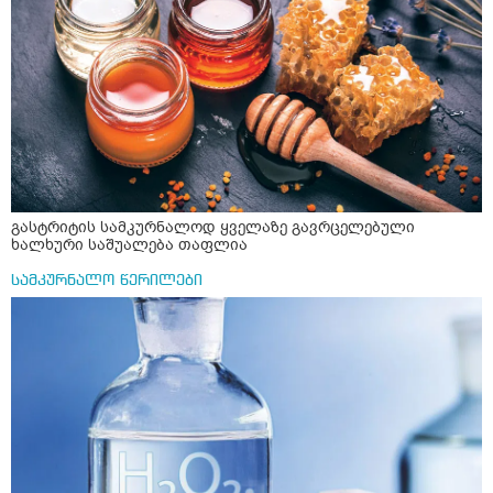
ჩავყარო ცოტა შავი პილპილი და ავადუღო თუ ჯერ რძე
ავადუღო, ცოტა გათბეს და მერე ჩავყარო კურკუმა? და
საღამოს ვახშამზე რომ მივიღო თუ შეიძლება? P.S მიზანი
არის ანთების საწინააღმდეგო,ანტიოქსიდანტური და
დამამშვიდებელი( მშვიდი ძილისთვის)
გასტრიტის სამკურნალოდ ყველაზე გავრცელებული
ხალხური საშუალება თაფლია
სამკურნალო წერილები