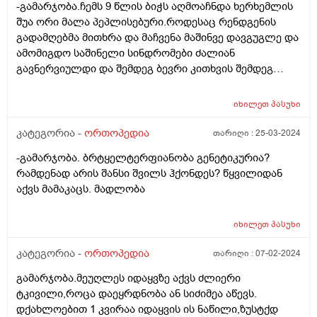
-გამარჯობა.ჩემს 9 წლის ბიჭს აღმოაჩნდა ხერხემლის
ზიანი შეიძლება მიაყენოს ჩემს შვილს? ამ
შუა ორი მალა პეპლისებური.როდესაც რენდგენის
სინდრომების გარდა სხვა ვერანაირ ინფორმაციას
გადამღებმა მითხრა და მაჩვენა მაშინვე დავგუგლე და
ვერ მივაკვლიე.ექიმმა არაფერიაო და მზოლოდ
ამომიგდო საშინელი სინდრომები ძალიან
არასტეროიდი მაზი დაუნიშნა.მადლობა პასუხისათვის.
გავნერვიულდი და შემდეგ ბევრი კითხვის შემდეგ
მივხვდი რომ ეს სინდრომები 9 წლამდე
გამოვლინდებოდნენ და რომ არცერთი სინდრომი
იხილეთ
პასუხი
ჩემს შვილს არ ჭირს.მაინტერესებს ამ ორმა
დეფექტურმა პეპლისებურმამალამ სხვა რა ზიანი
კატეგორია -
ორთოპედია
თარიღი :
25-03-2024
შეიძლება მიაყენოს ჩემს შვილს? ამ სინდრომების
-გამარჯობა. ბრტყელტერფიანობა გენეტიკურია?
გარდა სხვა ვერანაირ ინფორმაციას ვერ
რამდენად არის შანსი შვილს ჰქონდეს? წყვილიდან
მივაკვლიე.მადლობა პასუხისათვის.
აქვს მამაკაცს. მადლობა
იხილეთ
პასუხი
კატეგორია -
ორთოპედია
თარიღი :
07-02-2024
გამარჯობა.მეუღლეს იდაყვზე აქვს ძლიერი
ტკივილი,როცა დაეყრდნობა ან სიძიმეა აწევს.
დქახლოებით 1 კვირაა იდაყვის ის ნაწილი,ზუსტქდ