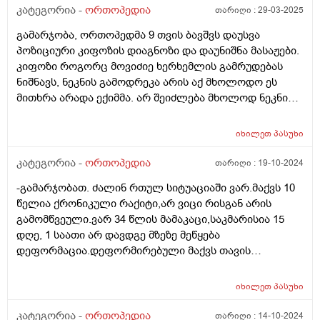
კატეგორია -
ორთოპედია
თარიღი :
29-03-2025
სუბქონდრალური წვრილცისტური ჩანართებიც,
როგორც მედიალურ, ასევე ლატერალურ კიდეებზე
გამარჯობა, ორთოპედმა 9 თვის ბავშვს დაუსვა
ვლინდება მცირე ზომის ოსტეოფიტები (III ხარისხის
პოზიციური კიფოზის დიაგნოზი და დაუნიშნა მასაჟები.
ოსტეოართრიტის კტ ნიშნები). სუპრა–პრეპატერალურ
კიფოზი როგორც მოვიძიე ხერხემლის გამრუდებას
აბგაში სითხის რაოდენობა მკვეთრად მომატებული.
ნიშნავს, ნეკნის გამოდრეკა არის აქ მხოლოდო ეს
ორმხრივ, პროქსიმალური ტიბიო-ფიბულური სასახსრე
მითხრა არადა ექიმმა. არ შეიძლება მხოლოდ ნეკნი
ნაპრალები დავიწროებული არ არის. დიდი და მცირე
იყოს გამოდრეკილი? ვერ მივხვდი კიფოზის დიაგნოზი
წვივის ძვლების პროქსიმალური ეპიფიზები და
რატომ ქვია ამას
იხილეთ
პასუხი
დიაფიზები ხილული ტრავმული, დესტრუქციული
დაზიანების გარეშეა, სიმკვრივე დაქვეითებული.
კატეგორია -
ორთოპედია
თარიღი :
19-10-2024
რბილი ქსოვილების, სახსრებისა და მყეს-იოგოვანი
აპარატის შესაფასებლად რეკომენდებულია მრტ
-გამარჯობათ. ძალინ რთულ სიტუაციაში ვარ.მაქვს 10
კვლევა. მესამე თვეა ვმკურნალობთ, პოლიკნინიკის
წელია ქრონიკული რაქიტი,არ ვიცი რისგან არის
ექიმმა ბურსიტი და მეორე ხარისხის ართროზის
გამომწვეული.ვარ 34 წლის მამაკაცი,საკმარისია 15
დიაგნოზი დაგვისვა, დაგვინიშნეს ნემსები
დღე, 1 საათი არ დავდგე მზეზე მეწყება
ვიტამინები... უშედეგოდ, მუხლის ისევ ისე გასიებულია,
დეფორმაცია.დეფორმირებული მაქვს თავის
ეხლა აღმოჩნდა რომ ოსტეოართროზია მესამე
ქალა,შუბლი და ის მხარე რომელზეც თავი მიდევს
ხარისხის. მაინტერესებს ეს რამდენად მძიმე
ბალოშზე ,იამები
იხილეთ
პასუხი
მდგომარეობაა, სად შეიძლება ეფექტურად
მაქვს,ფეხები,ხერხემალი,ნეკნებიც.ხელის თითები.
მკურნალობა... მადლობა
ვიკვებები გაძლიერებულად ვიდრე ოჯახის
კატეგორია -
ორთოპედია
თარიღი :
14-10-2024