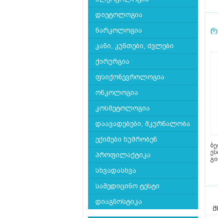
დიეტოლოგია
რ
ნარკოლოგია
კანი, კუნთები, ძვლები
ქირურგია
ფსიქონევროლოგია
ონკოლოგია
კოსმეტოლოგია
დაავადებები, მკურნალობა
ექიმები ხუმრობენ
ბ
ეს
პროფილაქტიკა
გ
სხვადასხვა
სამედიცინო ტესტი
დიაგნოსტიკა
მ