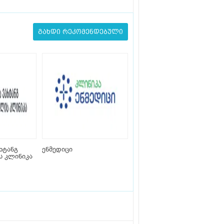
გახდი რეკომენდებული
ხტანგ
ენმედიცი
 კლინიკა