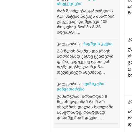
ინფექციები
მ
რამ შეიძლება გამოიწვიოს
მ
ALT მატება,ბავშვს ანალიზი
რ
გავუკეთე და შედეგი 109
შ
როდესაც ნორმა 8-36
მდეა.AST
მ
ნორმაშია.პროფილაქტიკას
თ
კ
წელიწადში 2
კატეგორია :
ბავშვის კვება
ვუკეთებ,მარტის თვეშიც
უ
2.8 წლის ბავშვს დაკრავს
გავუკეთე და ALT შედეგი 22
ა
მთლიანად კანზე ყვითელი
იყო.ვის
ფერი, გავუკეთე ღვიძლის
გ
მივმართო,დამაკვალიანეთ
ფუნქციებზე და რკინა-
ე
ჰეპატოლოგს,პედიატრს თუ
დეფიციტურ ანემიაზე
კარდიოლოგს?
ს
ანალიზი, ნორმის
ფარგლებშია. თვეებიდან
კატეგორია :
ფიზიკური
ვაჭმევ გოგრას+ბატატის
განვითარება
მოხარშულ პიურეს კვირაში
გამარჯობა, მოზარდმა 8
ერთი ან ორი დღე,
კ
წლის გოგონამ რომ არ
ცოცხლად მიირთმევს
ისაუზმოს დილას სკოლაში
სტაფილოს დღეში ერთ
ა
წასვლამდე, რამდენად
პატარას, ნუ სეზონზე
დასაშვებია? დგება,
ბ
მანდარინსაც საკმაოდ
იღვიძებს 8 საათზე,
დ
ბევრს მიირთმევდა.
სკოლაში პირველი კვება
შესაძლოა ამ