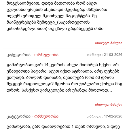
მოგესალმებით, დიდი მადლობა რომ ასეთ
გულისხმიერებას იჩენთ და მუდმივად პასუხობთ
თქვენს ერთგულ მკითხველ პაციენტებს. მე
მაინტერესებს შემდეგი_(საქართველოს
კანონმდებლობით) თუ ქალი გადაწყვეტს მისი
კვერცხუჯრედის გაყინვას, რამდენი ხნის ვადითაა ეს
(კვერცხუჯრედის კრიოპრეზერვაცია) შესაძლებელი?
იხილეთ
პასუხი
და რამდენია ყოველთვიური გადასახადი? და ყველაზე
მნიშვნელოვანი შეკითხვა_თუ, დავუშვათ, საკუთარ
კატეგორია -
ორსულობა
თარიღი :
21-03-2026
გაყინული კვერცხუჯრედების ნაწილს ქალი
გამარჯობათ ვარ 14 კვირის. ახლა მითხრეს სქესი. არ
გამოიყენებს, გაყინული კიდევ ისევ მორჩება
ენახებოდა პატარა. აქეთ იქით ატრიალა. არც ფეხებს
კლინიკაში, ამ დროს შემდგომ როგორ განვითარდება
უშლიდა. ბოლოს დაინახა, შეიძლება რომ ამ დროს
სცენარი? რა ბედი ეწევა დარჩენილ გაყინულ
შეცდეს რადიოლოგი? მგონია რო ჭიპლარი ქონდა მაგ
კვერცხუჯრედებს?_თუ მათ ვადა გასდით,
დროს. სასქესო ჯირკვლები არ უჩანდა მხოლოდ
გამოიყენებენ მანამ სხვა ქალის
სიგრძე გამოჩნდა ბიჭის.
გასანაყოფიერებლად, ე.წ "დონორის" სურვილის
მიუხედავად? თუ არ შეწუხდებით, დეტალურად რომ
იხილეთ
პასუხი
ამიხსნათ ამ ყველაფრის იურიდიული მხარე? უღრმესი
კატეგორია -
ორსულობა
თარიღი :
17-02-2026
მადლობა!
გამარჯობა, ვარ დაახლოებით 1 თვის ორსული, 3 დღე