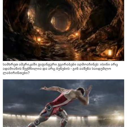
სამხრეთ ამერიკაში გიგანტური გვირაბები აღმოაჩინეს: ისინი არც
ადამიანის შექმნილია და არც ბუნების - ვინ ააშენა საიდუმლო
ლაბირინთები?