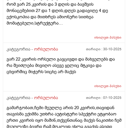
რომ ვარ 25 კვირის და 3 დღის და ბავშვის
მონაცემებით 27 და 1 დღის,დღეს გადავიღე 4 დე
ექოსკოპია და მითხრეს ამიონური სითხეა
მომატებული,სტრუქტურა
არაეთგვაროვანიმღვრიე,მითხრეს რომ შანსი მაქ
ნაადრევი მშობიარობის,მაქვს ამ ბოლოს წელის
იხილეთ
პასუხი
ტკივილი ხშირად,ყრუ ტკივილი თირკმლებისბარეში
და ხაჭოსებრი გამონადენი,ნაცხის ანალიზმა კანდიდა
კატეგორია -
ორსულობა
თარიღი :
30-10-2025
აჩვენა ერთი თვის უკან,როგორ მოვიქცე?
ვარ 22 კვირის ორსული გავცივდი და მახველებს და
რა შეიძლება მივიღო ასევე ყელიც მტკივა და
ცხვირშიც მიჭერს სიცხე არ მაქვს
იხილეთ
პასუხი
კატეგორია -
ორსულობა
თარიღი :
07-10-2025
გამარჯობათ,ჩემი მეუღლე არის 20 კვირის,თავიდან
თავისმა ექიმმა უთხრა აუტისტური სპექტრი ეტყობაო
ერთი კვირის იყო მაშინ,თქვენთანაც მაქვს ნაკითხი ჩემ
მეუღლეზე ბევრი რამ,მოკლედ ეხლა გვაქვს ასეთი