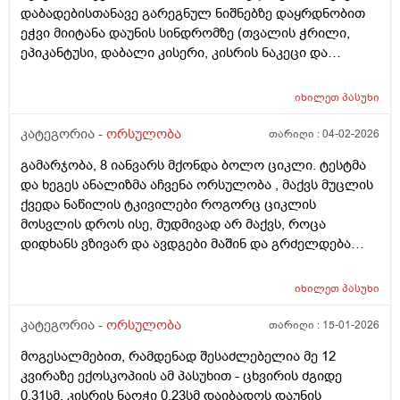
დაბადებისთანავე გარეგნულ ნიშნებზე დაყრდნობით
ეჭვი მიიტანა დაუნის სინდრომზე (თვალის ჭრილი,
ეპიკანტუსი, დაბალი კისერი, კისრის ნაკეცი და
დაბალი ტონუსი), კვლევების შედეგად ბავშვს არ
აღმოაჩნდა გულის მანკი, ასევე სმენის პრობლემა და
იხილეთ
პასუხი
შინაგანი ორგანოების სხვა პათოლოგიები. გთხოვთ
მირჩიოთ ჯერ გენეტიკოსის კონსულტაცია მჭირდება
კატეგორია -
ორსულობა
თარიღი :
04-02-2026
თუ კარიოტიპის ანალიზი?
გამარჯობა, 8 იანვარს მქონდა ბოლო ციკლი. ტესტმა
და ხეგეს ანალიზმა აჩვენა ორსულობა , მაქვს მუცლის
ქვედა ნაწილის ტკივილები როგორც ციკლის
მოსვლის დროს ისე, მუდმივად არ მაქვს, როცა
დიდხანს ვზივარ და ავდგები მაშინ და გრძელდება
დაახლოებით 1 2 წუთი და შემდეგ მივლის , ასევე ღამე
რომ ვწევარ მაშინ მტკივა იგივე ხანგრძლივობიფ
იხილეთ
პასუხი
ოღონდ თითქოს უფრო მეტად, ბუნებრივია? 3 დღეა
რაც ასე ვარ.
კატეგორია -
ორსულობა
თარიღი :
15-01-2026
მოგესალმებით, რამდენად შესაძლებელია მე 12
კვირაზე ექოსკოპიის ამ პასუხით - ცხვირის ძგიდე
0,31სმ, კისრის ნაოჭი 0,23სმ დაიბადოს დაუნის