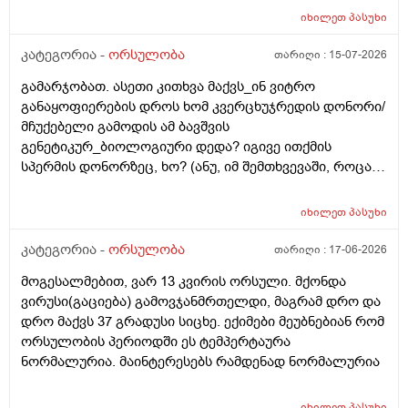
კიდევ_მსოფლიოს მრავალ ქვეყანაში აქტიურად
იხილეთ
პასუხი
მიმდინარეობს კვერცხუჯრედის დონორად ინვიტრო
თუ ხელოვნური განაყოფიერების ცენტრებში მომუშავე
კატეგორია -
ორსულობა
თარიღი :
15-07-2026
მედიცინის მუშაკების გამოყენება/დასაქმება. ეს
გამარჯობათ. ასეთი კითხვა მაქვს_ინ ვიტრო
რამდენად გავრცელებულია საქართველოში?
განაყოფიერების დროს ხომ კვერცხუჯრედის დონორი/
მჩუქებელი გამოდის ამ ბავშვის
გენეტიკურ_ბიოლოგიური დედა? იგივე ითქმის
სპერმის დონორზეც, ხო? (ანუ, იმ შემთხვევაში, როცა
თავისი სპერმით ან კვერცხუჯრედით ვერ ბადებს
წყვილი) და კიდევ_თუ მედიცინა აბორტს ჩასახული
იხილეთ
პასუხი
ბავშვის მკვლელობად აღიარებს, იგივე ითქმის ხო,
როცა ლაბორატორიაში, სინჯარაში
კატეგორია -
ორსულობა
თარიღი :
17-06-2026
განაყოფიერებული ემბრიონის დაბადება აღარ სურთ
მოგესალმებით, ვარ 13 კვირის ორსული. მქონდა
მის მშობლებს?
ვირუსი(გაციება) გამოვჯანმრთელდი, მაგრამ დრო და
დრო მაქვს 37 გრადუსი სიცხე. ექიმები მეუბნებიან რომ
ორსულობის პერიოდში ეს ტემპერტაურა
ნორმალურია. მაინტერესებს რამდენად ნორმალურია
იხილეთ
პასუხი