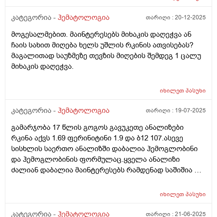
37.5 მაქ ვს მახველებს მწვანე თხიერი ხან ოდნავ
სქელი ნახველით მომენტებში მშრალად და ცოტა
კატეგორია -
ჰემატოლოგია
თარიღი :
20-12-2025
ამოდის ასევე ცხვირში მიჭერს საშინლად 10დღეა რას
მოგესალმებით. მაინტერესებს მიხაკის დაღეჭვა ან
აგარ ვისხავდი ცზვ8რშიდა არმივლისს ასევე ყელიც
ჩაის სახით მიღება ხელს უშლის რკინის ათვისებას?
მტკიოდა და რავი ფილტვებზე ანთება არ გაქო
მაგალითად საუზმეზე თევზის მიღების შემდეგ 1 ცალუ
რენტგენზე სხვა რა შეიძლება იყოს.
მიხაკის დაღეჭვა.
იხილეთ
პასუხი
კატეგორია -
ჰემატოლოგია
თარიღი :
19-07-2025
გამარჯობა 17 წლის გოგოს გავუკეთე ანალიზები
რკინა აქვს 1.69 ფერინიტინი 1.9 და ბ12 107.ასევე
სისხლის საერთო ანალიზში დაბალია ჰემოგლობინი
და ჰემოგლობინის ფორმულაც.ყველა ანალიზი
ძალიან დაბალია მაინტერესებს რამდენად საშიშია და
რა მკურნალობა შეიძლრბა რომ დაენიშნოს?
ჰემატოლოგთან ვიზიტი აუცილებელია თუ ოჯ.ექიმიც
იხილეთ
პასუხი
დანიშნავს მკურნალობას? მადლობა
კატეგორია -
ჰემატოლოგია
თარიღი :
21-06-2025