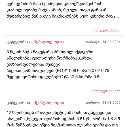
ვერ ვგრძობ.რას შეიძლება გამოეწვია?კისრის
დაბოლოებაზე მაქვს ამობურცული თავი ტანთამ
შედარებით წინ,ასევე მიკრაჭუნებს სულ კისერი როცა
ვატრიალებ,დიდიხანია მაქვს თავის ტკივილებიც
საშუალო.ძალიან გთხოვ რამე მითხარით რა,ეს
იხილეთ
პასუხი
ჯირკკვლების გაჩენა საშიშია 3 თვის წინ ვიმშობიარე
და ყველა ანალიზი ნორმაში მქონდა.ყურის უკანაც
კატეგორია -
ჰემატოლოგია
თარიღი :
14-03-2025
ვგრძობ პატარა ჯირკვალს.მეშინია ძალიან
8 წლის ბიჭს ჩავუტარე პროფილაქტიკური
ანალიზები,ყველაფერი ნორმაშია გარდა
ეოზინოფილებისა,შედეგი
ასეთია:ეოზინოფილები(EO)# 1.08 ნორმა 0.02-0.75 ,
შედეგი ეოზინოფილები(EO)% 12.8 ნორმა 0.5-
6.0.სავარაუდოდ რასთან გვაქვს საქმე,რამდენად
საგანგაშოა და რომელი პროფილის ექიმს
იხილეთ
პასუხი
მივმართოთ?საიდან დავიწყოთ?
კატეგორია -
ჰემატოლოგია
თარიღი :
14-03-2025
12 წლის ბიჭს პროფილაქტიკის მიზნით გავუკეთეთ
ანალიზი ,შედეგი: ფიბრინოგენის 3.51g/L, ნორმა 1.8-3.5
რას ნიშნავს და უნდა მივმართოთ თუ არა ექიმს და თუ