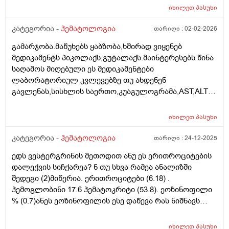
ვირუსი არ ჰქონია მერე
იხილეთ
პასუხი
კატეგორია -
ჰემატოლოგია
თარიღი :
02-02-2026
გამარჯობა.მაწუხებს ყაბზობა,ხშირად ვიყენებ
მედიკამენტს პიკოლაქს,გუტალაქს.მაინტერესებს წინა
საღამოს მიღებული ეს მედიკამენტები
ლაბორატორიულ კვლევებზე თუ ახდენენ
გავლენას,სისხლის საერთო,კუაგულოგრამა,AST,ALT
და ა.შ.არ ვიცი სწორად შევარჩიე თუ არა კატეგორია
იხილეთ
პასუხი
კატეგორია -
ჰემატოლოგია
თარიღი :
24-12-2025
ედს ვესტერგრინის მეთოდით ანუ ეს ერითროციტების
დალექვის სიჩქარეა? ნ თუ სხვა რამეა ანალიზში
შედეგი (2)მიწერია. ერითროციტები (6.18) .
ჰემოგლობინი 17.6 ჰემატოკრიტი (53.8). ეოზინოფილი
% (0.7)ანეს ეოზინოფილის ესე დაწევა რას ნიშნავს
რისი მიმანიშნებელია .. ან ამების ესე აწევა ..
მითუმეტეს (ც რეაქტიული) 6.45 )მაქვს ამდროს სიცხე
იხილეთ
პასუხი