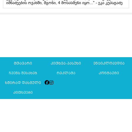
იმნაძეების ოჯახში, მგონი, 4 მოსასმენი იყო..." - ეკა კუპატაძე
მთავარი
კითხვა-პასუხი
ენციკლოპედია
ჩვენს შესახებ
რეკლამა
კონტაქტი
ხშირად დასმული
კითხვები
Mkurnali.ge © 2016 ყველა უფლება დაცულია
მასალების გადაბეჭდვა/რეპროდუცირება აკრძალულია,
იხილეთ
მასალის გამოყენების პირობები