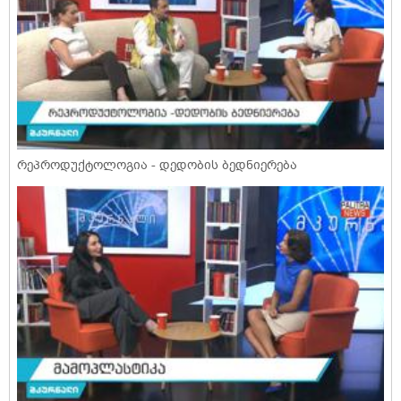
რეპროდუქტოლოგია - დედობის ბედნიერება