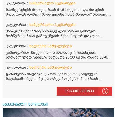
კატეგორია :
სამკურნალო მცენარეები
მაინტერესებს მიხაკის ჩაის მომზადებისა და მიღების
წესი, დღის რომელ მონაკვეთში უნდა მივიღო? რისთვის
არის სასარგებლო და უკუჩვენება თუ აქვს
კატეგორია :
სამკურნალო მცენარეები
მიხაკზე წავიკითხე სასარგებლო არისო.გთხოვთ,
მომწეროთ მისი გამოყენების წესი.როგორ დავლიო
მიხაკის ჩაი. ასევე მაინტერესებს ლეიკოციტები მაქვს
ოდნავ დაბალი და წავიკითხე ლეიკოციტების დონეს
კატეგორია :
ხალხური საშუალებები
მაღლა წევსო და ასეა?
გამარჯობათ. მაქვს ძილის პრობლემა.ჩაძინებით
ნორმალურად ვიძინებ საღამოს 23:00 ზე და ღამის 03-00
ან 04:00 საათზე მეღვიძება და მერე ვერ ვიძინებ
ვერაფრით.რამე ხალხური საშუალება თუ არის ამ
კატეგორია :
ხალხური საშუალებები
პრობლემის მოსაგვარებლად
გამარჯობა.თავშავა და ორეგანო ერთიდაიგივეა?
მაღაზიაში შევიძინე და ორეგანო ეწერა. მისი ჩაის
დალევის წესი მაინტერესებს.რისთვის არის კარგი?
წავიკითხე რომ: 1 ჭიქა თბილ წყალში ჩავყაროთ 1 ჩაის
დასვით კითხვა
კოვზი დაქუცმაცებული და გამხმარი ორეგანო და
გავაჩეროთ 10-15 წუთი, მივიღოთო ჭამიდან 1-2 საათში.
მიზანი: ანტიოქსიდანტური და ანთების საწინააღმდეგო
სამკურნალო წერილები
თვისება. სწორია ეს ინფორმაცია? უკუჩვენება რა აქვს
და ბრონქულ ასთმას თუ შველის ორეგანოს ჩაი?