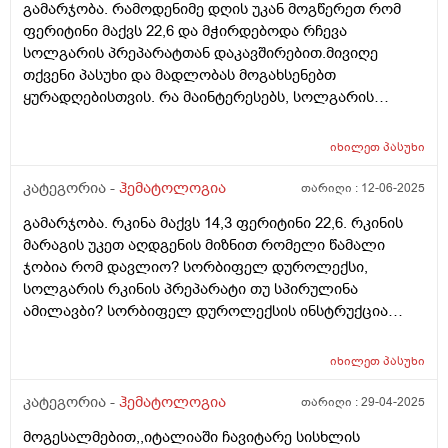
გამარჯობა. რამოდენიმე დღის უკან მოგწერეთ რომ
მლ.მადლობა
ფერიტინი მაქვს 22,6 და მჭირდებოდა რჩევა
სოლგარის პრეპარატთან დაკავშირებით.მივიღე
თქვენი პასუხი და მადლობას მოგახსენებთ
ყურადღებისთვის. რა მაინტერესებს, სოლგარის
რკინის პრეპარატს ინსტრუქციაში უწერია მიღების
დოზა: დღეში 1-2 საკვებთან ერთად და ხანგრძლივობა
იხილეთ
პასუხი
არ უწერია? 1 თვე უნდა მივიღო თუ უფრო მეტი დრო?
საკვების მიღების შემდეგ რომ დავლიო და
კატეგორია -
ჰემატოლოგია
თარიღი :
12-06-2025
აუცილებელია წყლის დალევა ამ პრეპარატის მიღების
გამარჯობა. რკინა მაქვს 14,3 ფერიტინი 22,6. რკინის
დროს? სორბიფელ დუროლექსს უწერია აუცილებლად
მარაგის უკეთ აღდგენის მიზნით რომელი წამალი
მიაყოლეთო წყალი.სოლგარის შემთხვევაში
ჯობია რომ დავლიო? სორბიფელ დუროლექსი,
როგორაა? დღეში 1 ჯერ რომ დავლიო როდისაა უფრო
სოლგარის რკინის პრეპარატი თუ სპირულინა
ეფექტური დილით თუ საღამოს?
ამილავბი? სორბიფელ დუროლექსის ინსტრუქცია
წავიკითხე და წამლის მიღება კვერცხთან, რძის
პროდუქტებთან და პურთან არ არისო
იხილეთ
პასუხი
რეკომენდირებული, არა და ძირითადად ამით
ვიკვებები.სპირულინა რომ დავლიო ამიწევს
კატეგორია -
ჰემატოლოგია
თარიღი :
29-04-2025
ფერიტინის დონეს?
მოგესალმებით,,იტალიაში ჩავიტარე სისხლის