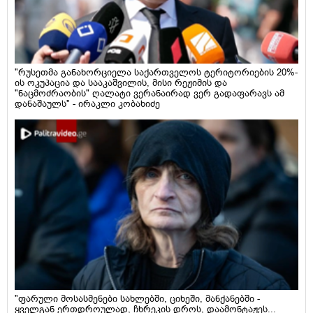
"რუსეთმა განახორციელა საქართველოს ტერიტორიების 20%-
ის ოკუპაცია და სააკაშვილის, მისი რეჟიმის და
"ნაცმოძრაობის" ღალატი ვერანაირად ვერ გადაფარავს ამ
დანაშაულს" - ირაკლი კობახიძე
"ფარული მოსასმენები სახლებში, ციხეში, მანქანებში -
ყველგან ერთდროულად, ჩხრეკის დროს, დაამონტაჟეს...