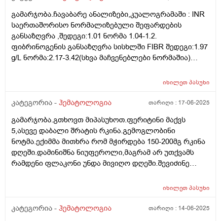
გამარჯობა.ჩავაბარე ანალიზები,კუალოგრამაში : INR
საერთაშორისო ნორმალიზებული შეფარდების
განსაზღვრა ,შედეგი:1.01 ნორმა 1.04-1.2.
ფიბრინოგენის განსაზღვრა სისხლში FIBR შედეგი:1.97
g/L ნორმა:2.17-3.42(სხვა მაჩვენებლები ნორმაშია)
გლუკოზის განსაზღვრა სისხლსში,შედეგი:5.6 ნორმა
3.9-6.3 სისხლის საერთი ანალიზში თრომბოკრიტი PCT
იხილეთ
პასუხი
შედეგი 0.254 ნორმა 0.11-0.28. სხვა ყველაფერი
ნორმაშია.რას მეტყვით ამ შედეგებზე და რას
კატეგორია -
ჰემატოლოგია
თარიღი :
17-06-2025
მირჩევთ? რას მეტყვით ამ პას
გამარჯობა.გთხოვთ მიპასუხოთ.ფერიტინი მაქვს
5,ასევე დაბალი შრატის რკინა.გემოგლობინი
ნოტმა.ექიმმა მითხრა რომ მჭირდება 150-200მგ რკინა
დღეში.დამინიშნა ნიუფეროლი,მაგრამ არ უთქვამს
რამდენი ფლაკონი უნდა მივიღო დღეში.შევიძინე
ნიუფეროლი ყუთს აწერია,100 მლ-300,00 რკინა და იქვე
წერია გვერდზე 10 მლ-30,0 მგ რკინა.ექიმს ვერ
იხილეთ
პასუხი
ვუკავშირდები და ამის მიხედვით დღეში რამდენი
ფლაკონი უნდა დავლიო იქნებ ამიხსნათ? 5 ფლაკონი
კატეგორია -
ჰემატოლოგია
თარიღი :
14-06-2025
დღეში? იმიტომ რომ თითო ფლაკონს აწერია 10