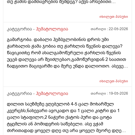
თუ ჭამის დამთავრების შემდეგ? აქვს არსებითი
მნიშვნელობა?
იხილეთ
პასუხი
კატეგორია -
ჰემატოლოგია
თარიღი :
22-05-2026
გამარჯობა. დაბალი ჰემპგლობინის დროს უმი
ჭარხალის ჭამა ჯობია თუ ჭარხლის წვენის დალევა?
წავიკითხე რომ ახალგამოწურული ჭარხლის წვენის
უცებ დალევა არ შეიძლებაო,გამოწურვიდან 2 საათით
ჩადგითო მაცივარში და მერე უნდა დალიოთო. ასევე
მინდა ჭარხლის წვენს შევურიო სტაფილოს და ვაშლის
წვენი და ეს სამი კომბინაცია ეფექტურია თუ არა
იხილეთ
პასუხი
დაბალი ჰემოგლობინის დროს? როგორ ჯობია?
კატეგორია -
ჰემატოლოგია
თარიღი :
19-05-2026
დილით საუზმეზე ვღებულობ 4-5 ცალ მოხარშულ
კვერცხს,ნახევარი ავოკადო და 1 ცალი კიტრი და 1
ცალი სტაფილო,2 ნაჭერი ქატოს პური და ცოტა
ტყემლის ან პომიდვრის საწებელი. ასე ვჭამ
ძირითადად ყოველ დღე თუ არა ყოველ მეორე დღე