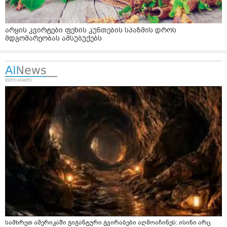
არყის კვირტები ფეხის კუნთების სპაზმის დროს
მდგომარეობას ამსუბუქებს
სამხრეთ ამერიკაში გიგანტური გვირაბები აღმოაჩინეს: ისინი არც