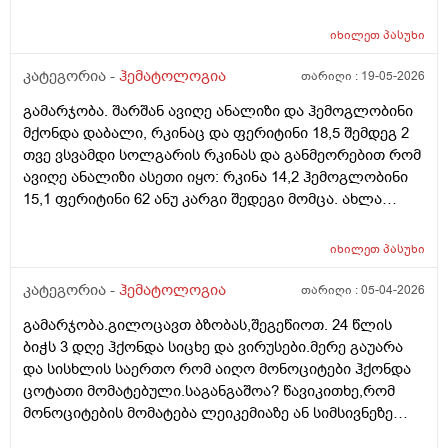
და ეს კვება კარგი თუ არის ჰემოგლობინისთვის და
რკინისთვის? რამდენ რკინას მიიღებს ორგანიზმი ამ
იხილეთ
პასუხი
კვებით?
კატეგორია -
ჰემატოლოგია
თარიღი :
19-05-2026
გამარჯობა. შარშან ავიღე ანალიზი და ჰემოგლობინი
მქონდა დაბალი, რკინაც და ფერიტინი 18,5 შემდეგ 2
თვე ვსვამდი სოლგარის რკინას და განმეორებით რომ
ავიღე ანალიზი ასეთი იყო: რკინა 14,2 ჰემოგლობინი
15,1 ფერიტინი 62 ანუ კარგი შედეგი მომცა. ახლა
ჰემოგლობინი ავიღე და მაქვს 12,9 ანუ დაბალი.კვებით
ნორმალურად ვიკვებები და მაინც დაბალია. ამ ბოლო
იხილეთ
პასუხი
დროს მქონდა ღამით ძილის დარღვევები და
თვენახევარი ვსვამდი მელატონინს და ამჟამად
კატეგორია -
ჰემატოლოგია
თარიღი :
05-04-2026
ნორმალური ძილი მაქვს და რა მაინტერესებს : ძილის
გამარჯობა.გილოცავთ ბზობას,შეგეწიოთ. 24 წლის
დარღვევებმა და მელატონინი ამივლაბის მიღება ხო
ბიჭს 3 დღე ჰქონდა სიცხე და ვირუსები.მერე გაუარა
არ იწვევს ჰემოგლობინის დაწევას? ასევე
და სისხლის საერთო რომ აიღო მონოციტები ჰქონდა
მაინტერესებს ჭარხლის წვენი არისო ეფექტური ამ
ცოტათი მომატებული.საგანგაშოა? წავიკითხე,რომ
პრობლემის დროს და როდის დავლიო და რამდენი
მონოციტების მომატება ლეიკემიაზე ან სიმსივნეზე
მლ? უზმოზე თუ ჭამის დროს თუ ჭამიდან 1 საათის
მიუთითებსო. მაგის მერე 2 თვე გავიდა,სიცხე ან
შემდეგ?