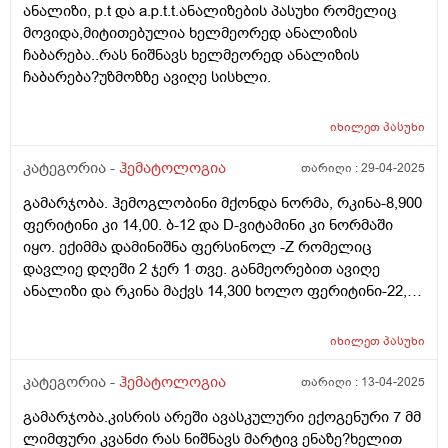
ანალიზი, p.t და a.p.t.t.ანალიზების პასუხი რომელიც
მოვიდა,მიტითებულია ხელმეორედ ანალიზის
ჩაბარება..რას ნიშნავს ხელმეორედ ანალიზის
ჩაბარება?უზმოზზე ავიღე სისხლი.
იხილეთ
პასუხი
კატეგორია -
ჰემატოლოგია
თარიღი :
29-04-2025
გამარჯობა. ჰემოგლობინი მქონდა ნორმა, რკინა-8,900
ფერიტინი კი 14,00. ბ-12 და D-ვიტამინი კი ნორმაში
იყო. ექიმმა დამინიშნა ფერსინოლ -Z რომელიც
დავლიე დღეში 2 ჯერ 1 თვე. განმეორებით ავიღე
ანალიზი და რკინა მაქვს 14,300 ხოლო ფერიტინი-22,6.
რას მირჩევთ? ნორმაა? რადგან ზღვართან ახლოს
რომ არის ფერიტინი ამიტომ საყურადღებოა? კიდევ
იხილეთ
პასუხი
ხომ არ დავლიო ფერსინოლი ან სორბიფერ
დურულექსი?
კატეგორია -
ჰემატოლოგია
თარიღი :
13-04-2025
გამარჯობა.კისრის არეში ავასკულური ექოგენური 7 მმ
ლიმფური კვანძი რას ნიშნავს მარტივ ენაზე?ხელით