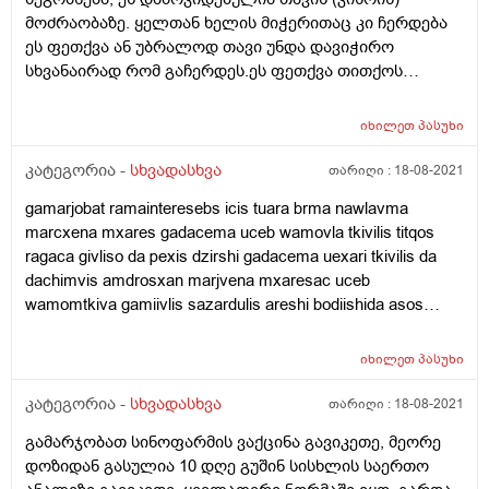
მოძრაობაზე. ყელთან ხელის მიჭერითაც კი ჩერდება
ეს ფეთქვა ან უბრალოდ თავი უნდა დავიჭირო
სხვანაირად რომ გაჩერდეს.ეს ფეთქვა თითქოს
ყელიდან ყურამდე გადის.ამიტომ დავიდე ყელზე ხელი
და აღმოვაჩინე რო ასე ფეთქვა ჩერდებოდა. მითხრეს
იხილეთ
პასუხი
რომ საძილე არტერიაა მანდო და ცოტა შევშინდი.
მაინტერესებს რა შეიძლება იწვევდეს ამას და
კატეგორია -
სხვადასხვა
თარიღი :
18-08-2021
რამდენად საშიშია.
gamarjobat ramainteresebs icis tuara brma nawlavma
marcxena mxares gadacema uceb wamovla tkivilis titqos
ragaca givliso da pexis dzirshi gadacema uexari tkivilis da
dachimvis amdrosxan marjvena mxaresac uceb
wamomtkiva gamiivlis sazardulis areshi bodiishida asos
gverdze marjvena mxares
იხილეთ
პასუხი
კატეგორია -
სხვადასხვა
თარიღი :
18-08-2021
გამარჯობათ სინოფარმის ვაქცინა გავიკეთე, მეორე
დოზიდან გასულია 10 დღე გუშინ სისხლის საერთო