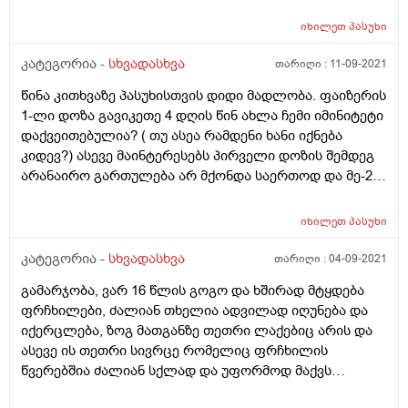
იხილეთ
პასუხი
კატეგორია -
სხვადასხვა
თარიღი :
11-09-2021
წინა კითხვაზე პასუხისთვის დიდი მადლობა. ფაიზერის
1-ლი დოზა გავიკეთე 4 დღის წინ ახლა ჩემი იმინიტეტი
დაქვეითებულია? ( თუ ასეა რამდენი ხანი იქნება
კიდევ?) ასევე მაინტერესებს პირველი დოზის შემდეგ
არანაირო გართულება არ მქონდა საერთოდ და მე-2
დოზაზე უფრო არი მაგის რისკი რო რამე
გამირთულდეს? ალერგიაზე არ ვამბობ მარტო. ხალხი
იხილეთ
პასუხი
კლინიკებშია მეორე დოზის მერეო ესე გავიგე. თავს
ვიცავ უფრო მეტად სახლიდანაც არ გავდივარ.
კატეგორია -
სხვადასხვა
თარიღი :
04-09-2021
მადლობა დიდი ძალიან გვეხმარებით ხალხს.
გამარჯობა, ვარ 16 წლის გოგო და ხშირად მტყდება
ფრჩხილები, ძალიან თხელია ადვილად იღუნება და
იქერცლება, ზოგ მათგანზე თეთრი ლაქებიც არის და
ასევე ის თეთრი სივრცე რომელიც ფრჩხილის
წვერებშია ძალიან სქლად და უფორმოდ მაქვს
ზოგიერთ თითზე, ვისვამ იოდს და მარილიან წყალშიც