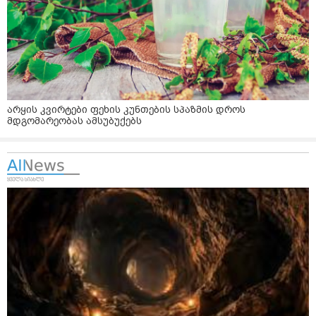
არყის კვირტები ფეხის კუნთების სპაზმის დროს
მდგომარეობას ამსუბუქებს