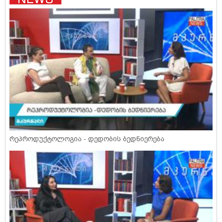
რეპროდუქტოლოგია - დედობის ბედნიერება