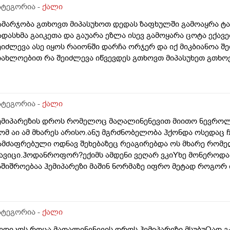
ატეგორია -
ქალი
ამარჯობა გთხოვთ მიპასუხოთ დედას ზაფხულში გამოაყრა ტან
ადასხმა გაიკეთა და გაუარა ეზლა ისევ გამოყარა ცოტა ექავე
ეიძლევა ასე იყოს რაიონში დარჩა ორჯერ და იქ მიკბიანოა შე
იახლოებით რა შეიძლევა იწვევდეს გთხოვთ მიპასუხეთ გთხ
ატეგორია -
ქალი
ემიპარეზის დროს რომელოც მაღალინენევით მიითო ნევროლ
ომ აი ამ მხარეს არისო.ანუ მგრძნობელობა ჰქონდა ოსედაც 
ამძაფრებული ოდნავ შეხებაზეც რეაგირებდა ოს მხარე რომე
ავიცი.ჰოდანროფორ?ექიმს ამდენი ვეღარ ვკიYხე მონეროდა
აშიშროებაა ჰემიპარეზი მაშინ ნორმაზე იფრო მეტად როგორ 
ხარეზე მეტად რეაგირებდა ის პრობლემირი მხარე
ატეგორია -
ქალი
ედიკოს როცა მაღალინენევის დროს ჰემიპარეზი მსუბუQად 