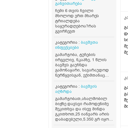
განვითარება
ჩემი 6 თვის ჩვილი
მხოლოდ ერთ მხარეს
კ
ტრიალდება
საყურადღებოა?რას
გ
გვირჩევთ
დ
ს
კატეგორია :
ბავშვთა
მ
ინფექციები
მ
გამარჯობა, ტუჩების
ს
ირგვლივ, ნკაპზე, 1 წლის
ი
ბავშვს გაუჩნდა
გამონაყარი, სავარაუდოდ
რ
ნერწყვისგან, ექიმთანაც
კ
მყავდა მაგრამ ვერ გავუქრე
უკვე ბევრი მაზი ვცადე.
კატეგორია :
ბავშვის
გ
ძილის დროს თითქოს
აღზრდა
გ
უფერულება, მაზზეც აქვს
გამარჯობათ,ახალშობილ
შ
შედეგი მაგრამ, როგორც კი
ბიჭზე დავსვი რამოდენიმე
ნერწყვი მოხვდება ისევ
მ
შეკითხვა და ისევ მინდა
ღიზიანდება, როგორ
გკითხოთ,25 იანვარს არის
შეიძლება გაუქრეს?
დაბადებული,5.350 გრ იყო
დღეს,120 გრ სიმილაკ