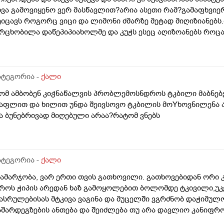
ხვა გამოვიყენო ვერ მასწავლით?არია ასეთი რამ?გამაფხვი
ეიცავს როგორც ვიცი და ლიმონი ძმარზე მეტად მიღიზიანებს.
რცხობილა დაწეპიპიახოლმე და კუჭს ესეც აღიზოანებს როცა
ამეხმაროთ ძალიან მინდანტობილი თაპს ვწრ ვჭამ.რაღაც ც
ინდანლამის გავრეკო.ორინწელია ვერ ვჭამ ვერაფწრს
ატეგორია -
ქალი
ომ ამბობენ კიჭნაწალვის პრობლემოსნდროს ტკბილი მაბნე
აფლით და ხილით უნდა შეივსოვო ტკბილის მოYხოვნილენა ან
ა ბუნებრივად მიღებული არაა?რატომ ვნებს
ატეგორია -
ქალი
გამარჯობა, ვარ ერთი თვის გათხოვილი. გათხოვებიდან ორი 
როს ჭიპის არედან ხაზ გამოყოლებით ბოლომდე ტკივილი,უკ
ასრულებისას მტკივა ვაგინა და მუცელში ვგრძნობ დაჭიმულო
აშარდეგზების ანთება და შეიძლება თუ არა დავლიო კანიფრო