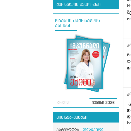
ჟურნალის ავტორები
ს
შ
ო
ოჯახის მკურნალის
დ
ანონსი
მ
კ
რ
თ
დ
კ
-
არქივი
ივნისი 2026
დ
დ
კითხვა-პასუხი
ს
კატეგორია :
ფიზიკური