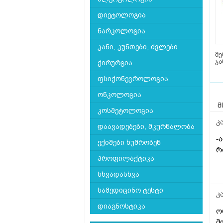
დიეტოლოგია
ნარკოლოგია
კანი, კუნთები, ძვლები
მ
ჯ
ქირურგია
ფსიქონევროლოგია
ონკოლოგია
მ
კოსმეტოლოგია
კ
დაავადებები, მკურნალობა
-
ექიმები ხუმრობენ
რ
პროფილაქტიკა
სხვადასხვა
სამედიცინო ტესტი
კ
დიაგნოსტიკა
ო
მ